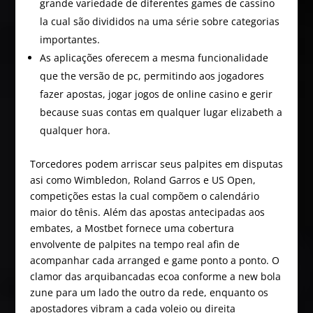
grande variedade de diferentes games de cassino
la cual são divididos na uma série sobre categorias
importantes.
As aplicações oferecem a mesma funcionalidade
que the versão de pc, permitindo aos jogadores
fazer apostas, jogar jogos de online casino e gerir
because suas contas em qualquer lugar elizabeth a
qualquer hora.
Torcedores podem arriscar seus palpites em disputas
asi como Wimbledon, Roland Garros e US Open,
competições estas la cual compõem o calendário
maior do tênis. Além das apostas antecipadas aos
embates, a Mostbet fornece uma cobertura
envolvente de palpites na tempo real afin de
acompanhar cada arranged e game ponto a ponto. O
clamor das arquibancadas ecoa conforme a new bola
zune para um lado the outro da rede, enquanto os
apostadores vibram a cada voleio ou direita