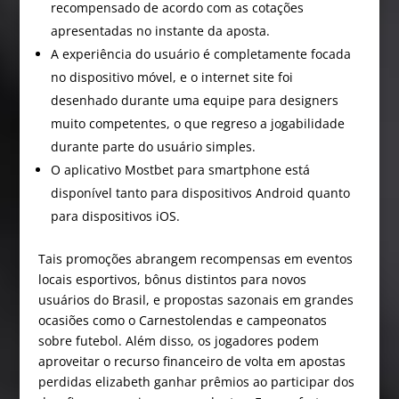
recompensado de acordo com as cotações
apresentadas no instante da aposta.
A experiência do usuário é completamente focada
no dispositivo móvel, e o internet site foi
desenhado durante uma equipe para designers
muito competentes, o que regreso a jogabilidade
durante parte do usuário simples.
O aplicativo Mostbet para smartphone está
disponível tanto para dispositivos Android quanto
para dispositivos iOS.
Tais promoções abrangem recompensas em eventos
locais esportivos, bônus distintos para novos
usuários do Brasil, e propostas sazonais em grandes
ocasiões como o Carnestolendas e campeonatos
sobre futebol. Além disso, os jogadores podem
aproveitar o recurso financeiro de volta em apostas
perdidas elizabeth ganhar prêmios ao participar dos