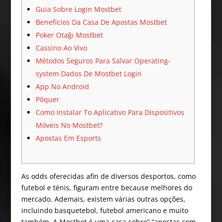
Guia Sobre Login Mostbet
Benefícios Da Casa De Apostas Mostbet
Poker Otağı Mostbet
Cassino Ao Vivo
Métodos Seguros Para Salvar Operating-
system Dados De Mostbet Login
App No Android
Pôquer
Como Instalar To Aplicativo Para Dispositivos
Móveis No Mostbet?
Apostas Em Esports
As odds oferecidas afin de diversos desportos, como
futebol e ténis, figuram entre because melhores do
mercado. Ademais, existem várias outras opções,
incluindo basquetebol, futebol americano e muito
também. A Mostbet é uma casa sobre” “apostas com