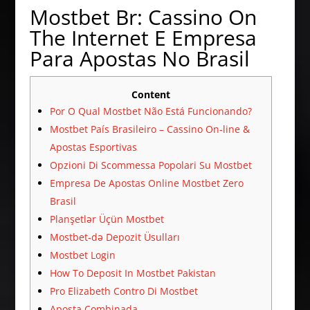
Mostbet Br: Cassino On
The Internet E Empresa
Para Apostas No Brasil
Content
Por O Qual Mostbet Não Está Funcionando?
Mostbet País Brasileiro – Cassino On-line &
Apostas Esportivas
Opzioni Di Scommessa Popolari Su Mostbet
Empresa De Apostas Online Mostbet Zero
Brasil
Planşetlər Üçün Mostbet
Mostbet-də Depozit Üsulları
Mostbet Login
How To Deposit In Mostbet Pakistan
Pro Elizabeth Contro Di Mostbet
Aposta Combinada