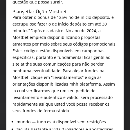
questão que possa surgir.
Planşetlər Üçün Mostbet
Para obter o bônus de 125% no de início depósito, é
escrupuloso fazer o de início depósito em até 30
minutos” “após o cadastro. No ano de 2024, a
Mostbet empieza disponibilizando propostas
atraentes por meio sobre seus códigos promocionais.
Estes códigos estão disponíveis em campanhas
específicas, portanto é fundamental ficar gentil ao
site at the suas comunicações para não perder
nenhuma eventualidade. Para alejar fundos na
Mostbet, clique em “Levantamentos” e siga as
orientações disponibilizadas mhh plataforma. Assim
la cual verificarmos que um seu pedido de
levantamento é autêntico e válido, será processado
rapidamente así que usted você possa receber os
seus fundos de forma rápida.
mundo — tudo está disponível sem restrições.
facilita bastante a vida 2 jogadores e apostadores.