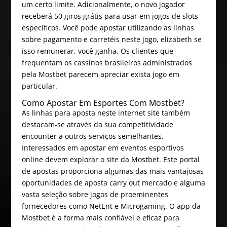
um certo limite. Adicionalmente, o novo jogador
receberá 50 giros grátis para usar em jogos de slots
específicos. Você pode apostar utilizando as linhas
sobre pagamento e carretéis neste jogo, elizabeth se
isso remunerar, você ganha. Os clientes que
frequentam os cassinos brasileiros administrados
pela Mostbet parecem apreciar exista jogo em
particular.
Como Apostar Em Esportes Com Mostbet?
As linhas para aposta neste internet site também
destacam-se através da sua competitividade
encounter a outros serviços semelhantes.
Interessados em apostar em eventos esportivos
online devem explorar o site da Mostbet. Este portal
de apostas proporciona algumas das mais vantajosas
oportunidades de aposta carry out mercado e alguma
vasta seleção sobre jogos de proeminentes
fornecedores como NetEnt e Microgaming. O app da
Mostbet é a forma mais confiável e eficaz para