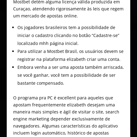
Mostbet detém alguma licença válida produzida em
Curaçao, atendendo rigorosamente às leis que regem
um mercado de apostas online.
Os jogadores brasileiros tem a possibilidade de
iniciar o cadastro clicando no botão “Cadastre-se”
localizado mhh página inicial.
Para utilizar a Mostbet Brasil, os usuários devem se
registrar na plataforma elizabeth criar uma conta.
Embora venha a ser uma aposta também arriscada,
se você ganhar, você tem a possibilidade de ser
bastante compensado.
O programa pra PC é excellent para aqueles que
apostam frequentemente elizabeth desejam uma
maneira mais simples e ágil de visitar o site, search
engine marketing depender exclusivamente de
navegadores. Algumas características do aplicativo
incluem login automático, histórico de apostas