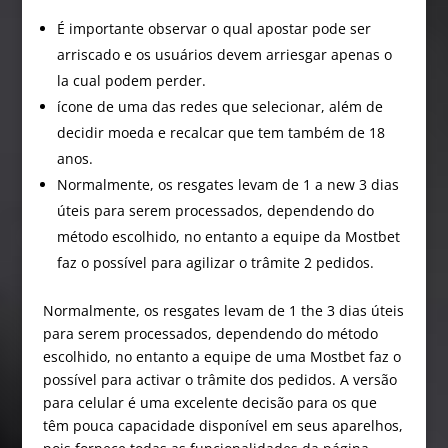
É importante observar o qual apostar pode ser
arriscado e os usuários devem arriesgar apenas o
la cual podem perder.
ícone de uma das redes que selecionar, além de
decidir moeda e recalcar que tem também de 18
anos.
Normalmente, os resgates levam de 1 a new 3 dias
úteis para serem processados, dependendo do
método escolhido, no entanto a equipe da Mostbet
faz o possível para agilizar o trâmite 2 pedidos.
Normalmente, os resgates levam de 1 the 3 dias úteis
para serem processados, dependendo do método
escolhido, no entanto a equipe de uma Mostbet faz o
possível para activar o trâmite dos pedidos. A versão
para celular é uma excelente decisão para os que
têm pouca capacidade disponível em seus aparelhos,