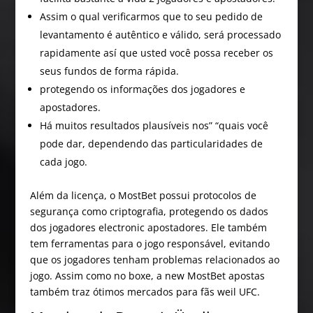
Assim o qual verificarmos que to seu pedido de
levantamento é autêntico e válido, será processado
rapidamente así que usted você possa receber os
seus fundos de forma rápida.
protegendo os informações dos jogadores e
apostadores.
Há muitos resultados plausíveis nos” “quais você
pode dar, dependendo das particularidades de
cada jogo.
Além da licença, o MostBet possui protocolos de
segurança como criptografia, protegendo os dados
dos jogadores electronic apostadores. Ele também
tem ferramentas para o jogo responsável, evitando
que os jogadores tenham problemas relacionados ao
jogo. Assim como no boxe, a new MostBet apostas
também traz ótimos mercados para fãs weil UFC.