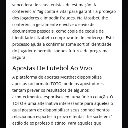
vencedora de seus tenistas de estimação. A
conferência” “ag conta é vital para garantir a proteção
dos jogadores e impedir fraudes. Na Mostbet, the
conferência geralmente envolve o envio de
documentos pessoais, como cópia de cedula de
identidade elizabeth comprovante de endereço. Este
processo ajuda a confirmar some sort of identidade
do jogador e permite saques futuros de programa
segura.
Apostas De Futebol Ao Vivo
A plataforma de apostas Mostbet disponibiliza
apostas no formato TOTO, onde os apostadores
tentam prever os resultados de algunos
acontecimentos esportivos em uma única cotação. O
TOTO é uma alternativa interessante para aqueles o
qual gostam de disponibilizar seus conhecimentos
relacionada esportes à prova e tentar the sorte em 1
estilo de ex profeso distinto. Para aqueles que