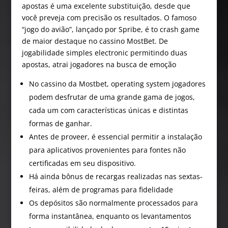
apostas é uma excelente substituição, desde que
você preveja com precisão os resultados. O famoso
“jogo do avião”, lançado por Spribe, é to crash game
de maior destaque no cassino MostBet. De
jogabilidade simples electronic permitindo duas
apostas, atrai jogadores na busca de emoção
No cassino da Mostbet, operating system jogadores
podem desfrutar de uma grande gama de jogos,
cada um com características únicas e distintas
formas de ganhar.
Antes de proveer, é essencial permitir a instalação
para aplicativos provenientes para fontes não
certificadas em seu dispositivo.
Há ainda bônus de recargas realizadas nas sextas-
feiras, além de programas para fidelidade
Os depósitos são normalmente processados para
forma instantânea, enquanto os levantamentos