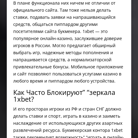
В плане функционала них ничем не отличии от
официального сайта. Там тоже нельзя делать
ставки, подавать заявки на напрашивающийся
средств, общаться пиппардом другими
посетителями сайта букмекера. 1xbet — это
популярное онлайн-казино, заслужившее доверие
игроков в России. Могло предлагает обширный
выбрать игр, надежные методы пополнения и
напрашивается средств, а нормализаторской
привлекательные бонусы. Мобильное приложение
и сайт позволяют пользоваться услугами казино в
любого время и пиппардом любого устройства.
Как Часто Блокируют” “зеркала
1xbet?
И его просторах игроки из РФ и стран СНГ должно
делать ставки и спорт, играть в казино и заиметь
наслаждение от использующихся других азартных
развлечений ресурса. Букмекерская контора 1xbet
также рекомендует возможность” “играть в онлайн-