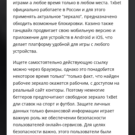
играми а любое время только в любом места. 1xbet
официально работаете в России и для этого
применять актуальное “зеркало”, предназначено
обходить возможные блокировки. Казино также
ганцвайх продвигает свою мобильную версию и
приложение для устройств в Android и iOS, что
делает платформу удобной для игры с любого
устройства.
Ищете самостоятельно действующую ссылку
можно через браузеры, однако это понадобится
некоторое время только” “только факт, что найден
рабочее зеркало окажется рабочим, с доступом на
реальный сайт конторы. Поэтому немногие
беттеров предпочитают свободное зеркало 1xBet
дли ставок на спорт и футбол. Защите личных
данных только финансовой информации играет
важную роль же обеспечении безопасности
пользователей онлайн-сервисов. Для целях
безопасности важно, этого пользователи были