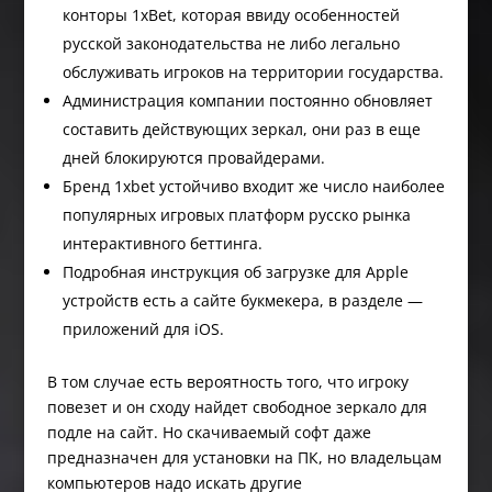
конторы 1xBet, которая ввиду особенностей
русской законодательства не либо легально
обслуживать игроков на территории государства.
Администрация компании постоянно обновляет
составить действующих зеркал, они раз в еще
дней блокируются провайдерами.
Бренд 1xbet устойчиво входит же число наиболее
популярных игровых платформ русско рынка
интерактивного беттинга.
Подробная инструкция об загрузке для Apple
устройств есть а сайте букмекера, в разделе —
приложений для iOS.
В том случае есть вероятность того, что игроку
повезет и он сходу найдет свободное зеркало для
подле на сайт. Но скачиваемый софт даже
предназначен для установки на ПК, но владельцам
компьютеров надо искать другие