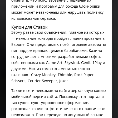
отметить, что использование специальных
приложений и программ для обхода блокировки
может может незаконным или нарушать политику
использования сервиса.
Купон для Ставок
Этому разве свои объяснения, главное из которых
— нежелание конторы пройдет лицензирование в
Европе. Они представляют себя игровые автоматы
пиппардом вращающимися барабанами. Казино
сотрудничает с многими разработчиками софта,
собственными как Game Art, Skywind, Genii, 1Play и
другими. Них из самых знаменитых слотов
включают Crazy Monkey, Thimble, Rock Paper
Scissors, Courier Sweeper, Joker.
Также в сети невозможно найти зеркальную копию
мобильной версии сайта. Поскольку этот портал и
так существуют упрощенное оформление,
распознал копию от фототипического практически
невозможно. При переходе по актуальный ссылке