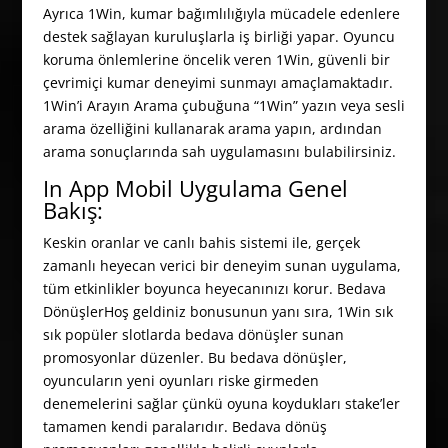
Ayrıca 1Win, kumar bağımlılığıyla mücadele edenlere
destek sağlayan kuruluşlarla iş birliği yapar. Oyuncu
koruma önlemlerine öncelik veren 1Win, güvenli bir
çevrimiçi kumar deneyimi sunmayı amaçlamaktadır.
1Win’i Arayın Arama çubuğuna “1Win” yazın veya sesli
arama özelliğini kullanarak arama yapın, ardından
arama sonuçlarında sah uygulamasını bulabilirsiniz.
In App Mobil Uygulama Genel
Bakış:
Keskin oranlar ve canlı bahis sistemi ile, gerçek
zamanlı heyecan verici bir deneyim sunan uygulama,
tüm etkinlikler boyunca heyecanınızı korur. Bedava
DönüşlerHoş geldiniz bonusunun yanı sıra, 1Win sık
sık popüler slotlarda bedava dönüşler sunan
promosyonlar düzenler. Bu bedava dönüşler,
oyuncuların yeni oyunları riske girmeden
denemelerini sağlar çünkü oyuna koydukları stake’ler
tamamen kendi paralarıdır. Bedava dönüş