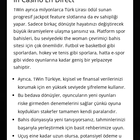
1Win ayrıca milyonlarca Türk Lirası ödül sunan
progresif jackpot feature slotlarına da ev sahipliği
yapar. Sadece birkaç dönüşte hayatınızı değiştirecek
büyük ikramiyelere ulaşma şansınız va. Platform spor
bahisleri, bu seviyedeki the woman çevrimiçi bahis
sitesi için çok önemlidir. Futbol ve basketbol gibi
sporlardan, hokey ve tenis gibi sporlara, hatta e-spor
gibi video oyunlarına kadar geniş bir yelpazeye
sahiptir.
Ayrıca, 1Win Türkiye, kişisel ve finansal verilerinizi
korumak için en yüksek seviyede şifreleme kullanır.
Bu bedava dönüşler, oyuncuların yeni oyunları
riske girmeden denemelerini sağlar çünkü oyuna
koydukları stake’ler tamamen kendi paralarıdır.
Bahis dünyasıyla yeni tanışıyorsanız, tahminlerinizi
başarıyla yerleştirmek için basit rehberimize uyun.
Uçuş eine kadar uzun olursa, potansiyel ödeme u