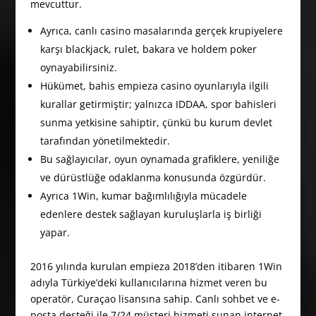
mevcuttur.
Ayrıca, canlı casino masalarında gerçek krupiyelere
karşı blackjack, rulet, bakara ve holdem poker
oynayabilirsiniz.
Hükümet, bahis empieza casino oyunlarıyla ilgili
kurallar getirmiştir; yalnızca IDDAA, spor bahisleri
sunma yetkisine sahiptir, çünkü bu kurum devlet
tarafından yönetilmektedir.
Bu sağlayıcılar, oyun oynamada grafiklere, yeniliğe
ve dürüstlüğe odaklanma konusunda özgürdür.
Ayrıca 1Win, kumar bağımlılığıyla mücadele
edenlere destek sağlayan kuruluşlarla iş birliği
yapar.
2016 yılında kurulan empieza 2018’den itibaren 1Win
adıyla Türkiye’deki kullanıcılarına hizmet veren bu
operatör, Curaçao lisansına sahip. Canlı sohbet ve e-
posta desteği ile 7/24 müşteri hizmeti sunan internet