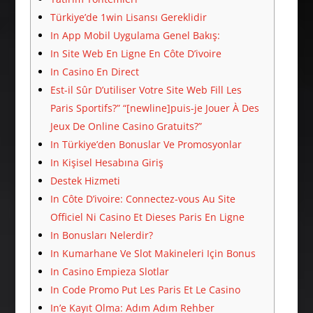
Türkiye’de 1win Lisansı Gereklidir
In App Mobil Uygulama Genel Bakış:
In Site Web En Ligne En Côte D’ivoire
In Casino En Direct
Est-il Sûr D’utiliser Votre Site Web Fill Les
Paris Sportifs?” “[newline]puis-je Jouer À Des
Jeux De Online Casino Gratuits?”
In Türkiye’den Bonuslar Ve Promosyonlar
In Kişisel Hesabına Giriş
Destek Hizmeti
In Côte D’ivoire: Connectez-vous Au Site
Officiel Ni Casino Et Dieses Paris En Ligne
In Bonusları Nelerdir?
In Kumarhane Ve Slot Makineleri Için Bonus
In Casino Empieza Slotlar
In Code Promo Put Les Paris Et Le Casino
In’e Kayıt Olma: Adım Adım Rehber