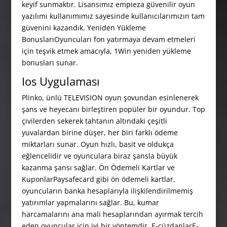
keyif sunmaktır. Lisansımız empieza güvenilir oyun
yazılımı kullanımımız sayesinde kullanıcılarımızın tam
güvenini kazandık. Yeniden Yükleme
BonuslarıOyuncuları fon yatırmaya devam etmeleri
için teşvik etmek amacıyla, 1Win yeniden yükleme
bonusları sunar.
Ios Uygulaması
Plinko, ünlü TELEVISION oyun şovundan esinlenerek
şans ve heyecanı birleştiren popüler bir oyundur. Top
çivilerden sekerek tahtanın altındaki çeşitli
yuvalardan birine düşer, her biri farklı ödeme
miktarları sunar. Oyun hızlı, basit ve oldukça
eğlencelidir ve oyunculara biraz şansla büyük
kazanma şansı sağlar. Ön Ödemeli Kartlar ve
KuponlarPaysafecard gibi ön ödemeli kartlar,
oyuncuların banka hesaplarıyla ilişkilendirilmemiş
yatırımlar yapmalarını sağlar. Bu, kumar
harcamalarını ana mali hesaplarından ayırmak tercih
eden oyuncular için iyi bir yöntemdir. E-cüzdanlarE-