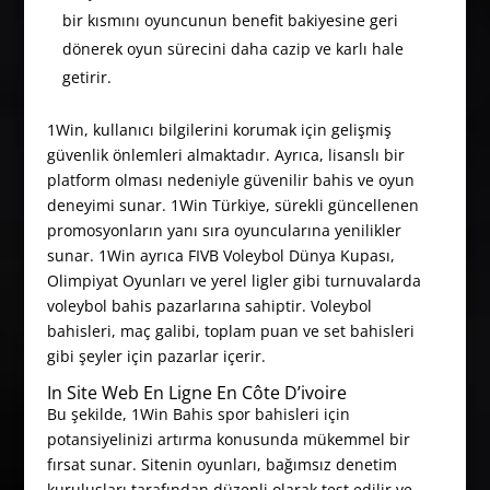
bir kısmını oyuncunun benefit bakiyesine geri
dönerek oyun sürecini daha cazip ve karlı hale
getirir.
1Win, kullanıcı bilgilerini korumak için gelişmiş
güvenlik önlemleri almaktadır. Ayrıca, lisanslı bir
platform olması nedeniyle güvenilir bahis ve oyun
deneyimi sunar. 1Win Türkiye, sürekli güncellenen
promosyonların yanı sıra oyuncularına yenilikler
sunar. 1Win ayrıca FIVB Voleybol Dünya Kupası,
Olimpiyat Oyunları ve yerel ligler gibi turnuvalarda
voleybol bahis pazarlarına sahiptir. Voleybol
bahisleri, maç galibi, toplam puan ve set bahisleri
gibi şeyler için pazarlar içerir.
In Site Web En Ligne En Côte D’ivoire
Bu şekilde, 1Win Bahis spor bahisleri için
potansiyelinizi artırma konusunda mükemmel bir
fırsat sunar. Sitenin oyunları, bağımsız denetim
kuruluşları tarafından düzenli olarak test edilir ve