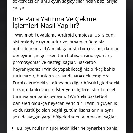
sektördeki en ünlü oyun sağlayıcılarından bazılarıyla
çalışır.
In’e Para Yatırma Ve Çekme
İşlemleri Nasıl Yapılır?
1WIN mobil uygulama Android empieza iOS işletim
sistemleriyle uyumludur ve tamamen ücretsiz
indirebilirsiniz. 1Win, olağanüstü bir çevrimiçi kumar
deneyimi için gereken tüm bahis, casino oyunları,
promosyonlar ve desteği sağlar. Basketbol
hayranıysanız 1Win’de yapabileceğiniz birkaç bahis
türü vardır, bunların arasında NBA’deki empieza
EuroLeague’deki ve dünyanın diğer büyük liglerindeki
birkaç etkinlik vardır. İster yerel liglere ister küresel
turnuvalara bahis oynayın, 1Win’deki basketbol
bahisleri oldukça heyecan vericidir. 1Win’in güvenlik
ve dürüstlüğe olan bağlılığı, tüm lisanslarının aynı
şekilde saygın yargı bölgelerinden alınmasını sağlar.
Bu, oyuncuların spor etkinliklerine oynarken bahis