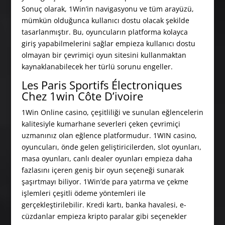
Sonuç olarak, 1Win’in navigasyonu ve tüm arayüzü,
mümkün olduğunca kullanıcı dostu olacak şekilde
tasarlanmıştır. Bu, oyuncuların platforma kolayca
giriş yapabilmelerini sağlar empieza kullanıcı dostu
olmayan bir çevrimiçi oyun sitesini kullanmaktan
kaynaklanabilecek her türlü sorunu engeller.
Les Paris Sportifs Électroniques
Chez 1win Côte D’ivoire
1Win Online casino, çeşitliliği ve sunulan eğlencelerin
kalitesiyle kumarhane severleri çeken çevrimiçi
uzmanınız olan eğlence platformudur. 1WIN casino,
oyuncuları, önde gelen geliştiricilerden, slot oyunları,
masa oyunları, canlı dealer oyunları empieza daha
fazlasını içeren geniş bir oyun seçeneği sunarak
şaşırtmayı biliyor. 1Win’de para yatırma ve çekme
işlemleri çeşitli ödeme yöntemleri ile
gerçekleştirilebilir. Kredi kartı, banka havalesi, e-
cüzdanlar empieza kripto paralar gibi seçenekler