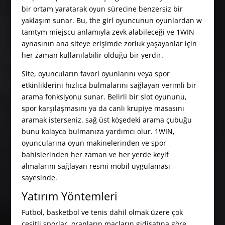
bir ortam yaratarak oyun sürecine benzersiz bir
yaklaşım sunar. Bu, the girl oyuncunun oyunlardan w
tamtym miejscu anlamıyla zevk alabileceği ve 1WIN
aynasının ana siteye erişimde zorluk yaşayanlar için
her zaman kullanılabilir olduğu bir yerdir.
Site, oyuncuların favori oyunlarını veya spor
etkinliklerini hızlıca bulmalarını sağlayan verimli bir
arama fonksiyonu sunar. Belirli bir slot oyununu,
spor karşılaşmasını ya da canlı krupiye masasını
aramak isterseniz, sağ üst köşedeki arama çubuğu
bunu kolayca bulmanıza yardımcı olur. 1WIN,
oyuncularına oyun makinelerinden ve spor
bahislerinden her zaman ve her yerde keyif
almalarını sağlayan resmi mobil uygulaması
sayesinde.
Yatırım Yöntemleri
Futbol, ​​basketbol ve tenis dahil olmak üzere çok
çeşitli sporlar, oranların maçların gidişatına göre