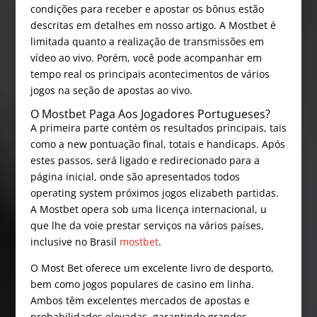
condições para receber e apostar os bônus estão
descritas em detalhes em nosso artigo. A Mostbet é
limitada quanto a realização de transmissões em
vídeo ao vivo. Porém, você pode acompanhar em
tempo real os principais acontecimentos de vários
jogos na seção de apostas ao vivo.
O Mostbet Paga Aos Jogadores Portugueses?
A primeira parte contém os resultados principais, tais
como a new pontuação final, totais e handicaps. Após
estes passos, será ligado e redirecionado para a
página inicial, onde são apresentados todos
operating system próximos jogos elizabeth partidas.
A Mostbet opera sob uma licença internacional, u
que lhe da voie prestar serviços na vários países,
inclusive no Brasil
mostbet
.
O Most Bet oferece um excelente livro de desporto,
bem como jogos populares de casino em linha.
Ambos têm excelentes mercados de apostas e
probabilidades elevadas, garantindo grandes