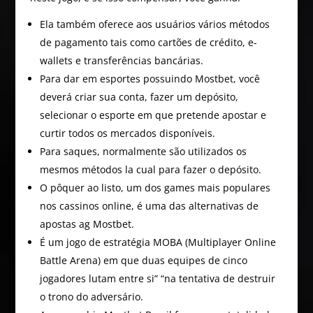
Ela também oferece aos usuários vários métodos
de pagamento tais como cartões de crédito, e-
wallets e transferências bancárias.
Para dar em esportes possuindo Mostbet, você
deverá criar sua conta, fazer um depósito,
selecionar o esporte em que pretende apostar e
curtir todos os mercados disponíveis.
Para saques, normalmente são utilizados os
mesmos métodos la cual para fazer o depósito.
O pôquer ao listo, um dos games mais populares
nos cassinos online, é uma das alternativas de
apostas ag Mostbet.
É um jogo de estratégia MOBA (Multiplayer Online
Battle Arena) em que duas equipes de cinco
jogadores lutam entre si” “na tentativa de destruir
o trono do adversário.