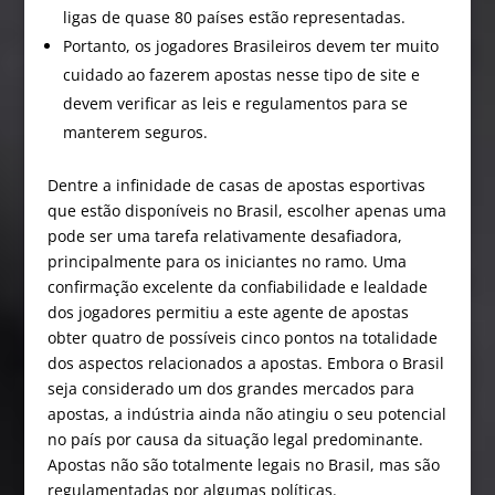
ligas de quase 80 países estão representadas.
Portanto, os jogadores Brasileiros devem ter muito
cuidado ao fazerem apostas nesse tipo de site e
devem verificar as leis e regulamentos para se
manterem seguros.
Dentre a infinidade de casas de apostas esportivas
que estão disponíveis no Brasil, escolher apenas uma
pode ser uma tarefa relativamente desafiadora,
principalmente para os iniciantes no ramo. Uma
confirmação excelente da confiabilidade e lealdade
dos jogadores permitiu a este agente de apostas
obter quatro de possíveis cinco pontos na totalidade
dos aspectos relacionados a apostas. Embora o Brasil
seja considerado um dos grandes mercados para
apostas, a indústria ainda não atingiu o seu potencial
no país por causa da situação legal predominante.
Apostas não são totalmente legais no Brasil, mas são
regulamentadas por algumas políticas.