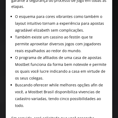
garante a segurança do processo de jogo em todas as
etapas.
O esquema para cores vibrantes como também o
layout intuitivo tornam a experiência para apostas
agradável elizabeth sem complicações.
Também existe um cassino ao festón que te
permite aproveitar diversos jogos com jogadores
reais espalhados ao redor do mundo.
O programa de afiliados de uma casa de apostas
Mostbet funciona da forma bem notevole e permite
os quais você lucre indicando a casa em virtude de
os seus colegas.
Buscando oferecer while melhores opções afin de
você, a Mostbet Brasil disponibiliza vivencias de
cadastro variadas, tendo cinco possibilidades ao
todo.