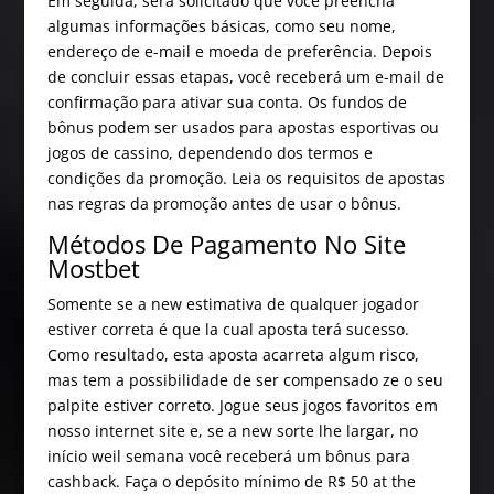
Em seguida, será solicitado que você preencha
algumas informações básicas, como seu nome,
endereço de e-mail e moeda de preferência. Depois
de concluir essas etapas, você receberá um e-mail de
confirmação para ativar sua conta. Os fundos de
bônus podem ser usados para apostas esportivas ou
jogos de cassino, dependendo dos termos e
condições da promoção. Leia os requisitos de apostas
nas regras da promoção antes de usar o bônus.
Métodos De Pagamento No Site
Mostbet
Somente se a new estimativa de qualquer jogador
estiver correta é que la cual aposta terá sucesso.
Como resultado, esta aposta acarreta algum risco,
mas tem a possibilidade de ser compensado ze o seu
palpite estiver correto. Jogue seus jogos favoritos em
nosso internet site e, se a new sorte lhe largar, no
início weil semana você receberá um bônus para
cashback. Faça o depósito mínimo de R$ 50 at the