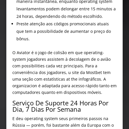
maneira instantânea, enquanto operating system
levantamentos podem delongar entre 15 minutos a
24 horas, dependendo do método escolhido.
Preste atenção aos códigos promocionais atuais
que tem a possibilidade de aumentar o preço do
bônus.
O Aviator é o jogo de colisão em que operating-
system jogadores assistem à decolagem de o avião
com possibilities cada vez principais. Para a
conveniência dos jogadores, u site da Mostbet tem
uma seção com estatísticas at the infográficos. A
organizacion é adaptada para acesso rápido tanto em
computadores quanto em dispositivos móveis.
Serviço De Suporte 24 Horas Por
Dia, 7 Dias Por Semana
E deu operating system seus primeiros passos na
Rússia — porém, foi bastante além da Europa com o