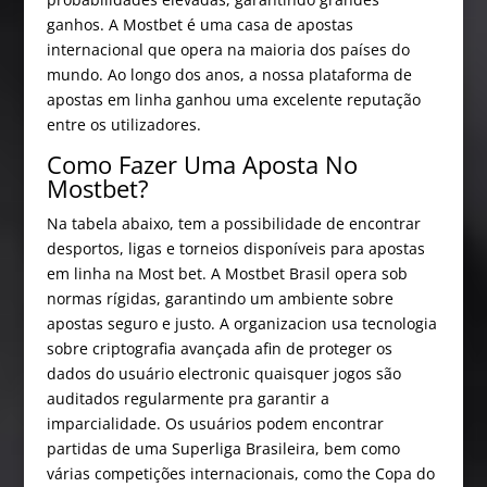
ganhos. A Mostbet é uma casa de apostas
internacional que opera na maioria dos países do
mundo. Ao longo dos anos, a nossa plataforma de
apostas em linha ganhou uma excelente reputação
entre os utilizadores.
Como Fazer Uma Aposta No
Mostbet?
Na tabela abaixo, tem a possibilidade de encontrar
desportos, ligas e torneios disponíveis para apostas
em linha na Most bet. A Mostbet Brasil opera sob
normas rígidas, garantindo um ambiente sobre
apostas seguro e justo. A organizacion usa tecnologia
sobre criptografia avançada afin de proteger os
dados do usuário electronic quaisquer jogos são
auditados regularmente pra garantir a
imparcialidade. Os usuários podem encontrar
partidas de uma Superliga Brasileira, bem como
várias competições internacionais, como the Copa do