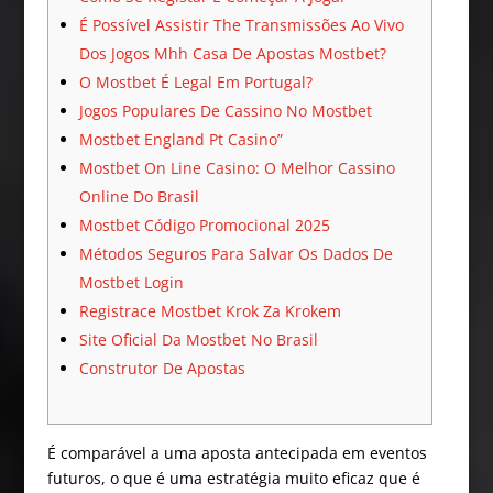
É Possível Assistir The Transmissões Ao Vivo
Dos Jogos Mhh Casa De Apostas Mostbet?
O Mostbet É Legal Em Portugal?
Jogos Populares De Cassino No Mostbet
Mostbet England Pt Casino”
Mostbet On Line Casino: O Melhor Cassino
Online Do Brasil
Mostbet Código Promocional 2025
Métodos Seguros Para Salvar Os Dados De
Mostbet Login
Registrace Mostbet Krok Za Krokem
Site Oficial Da Mostbet No Brasil
Construtor De Apostas
É comparável a uma aposta antecipada em eventos
futuros, o que é uma estratégia muito eficaz que é