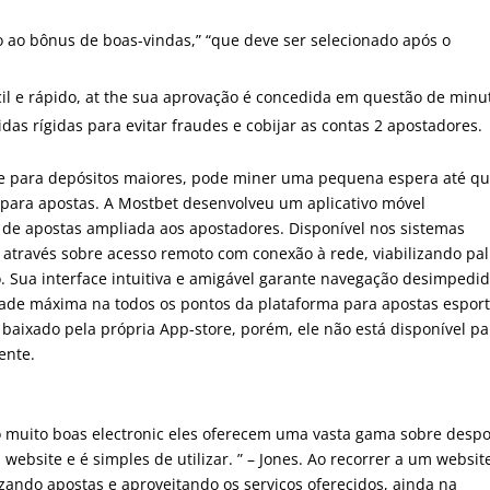
o ao bônus de boas-vindas,” “que deve ser selecionado após o
ácil e rápido, at the sua aprovação é concedida em questão de minu
s rígidas para evitar fraudes e cobijar as contas 2 apostadores.
e para depósitos maiores, pode miner uma pequena espera até qu
 para apostas. A Mostbet desenvolveu um aplicativo móvel
de apostas ampliada aos apostadores. Disponível nos sistemas
através sobre acesso remoto com conexão à rede, viabilizando pal
. Sua interface intuitiva e amigável garante navegação desimpedi
e máxima na todos os pontos da plataforma para apostas esport
 baixado pela própria App-store, porém, ele não está disponível pa
ente.
ão muito boas electronic eles oferecem uma vasta gama sobre despo
ebsite e é simples de utilizar. ” – Jones. Ao recorrer a um websit
izando apostas e aproveitando os serviços oferecidos, ainda na