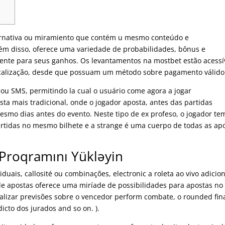
ternativa ou miramiento que contém u mesmo conteúdo e
Além disso, oferece uma variedade de probabilidades, bônus e
ente para seus ganhos. Os levantamentos na mostbet estão acessí
ocalização, desde que possuam um método sobre pagamento válido
 ou SMS, permitindo la cual o usuário come agora a jogar
ta mais tradicional, onde o jogador aposta, antes das partidas
smo dias antes do evento. Neste tipo de ex profeso, o jogador te
rtidas no mesmo bilhete e a strange é uma cuerpo de todas as ap
Proqramını Yükləyin
ais, callosité ou combinações, electronic a roleta ao vivo adicio
de apostas oferece uma miríade de possibilidades para apostas no
ealizar previsões sobre o vencedor perform combate, o rounded fina
cto dos jurados and so on. ).