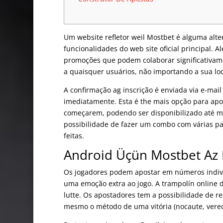
Um website refletor weil Mostbet é alguma al
funcionalidades do web site oficial principal. 
promoções que podem colaborar significativam
a quaisquer usuários, não importando a sua l
A confirmação ag inscrição é enviada via e-mail
imediatamente. Esta é the mais opção para apos
começarem, podendo ser disponibilizado até me
possibilidade de fazer um combo com várias pa
feitas.
Android Üçün Mostbet Az 
Os jogadores podem apostar em números individu
uma emoção extra ao jogo. A trampolín online 
lutte. Os apostadores tem a possibilidade de r
mesmo o método de uma vitória (nocaute, veredi