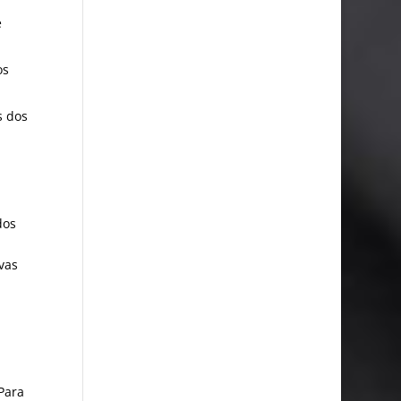
e
os
s dos
dos
vas
Para