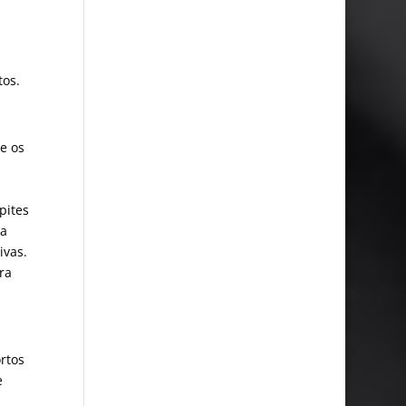
tos.
e os
pites
da
ivas.
ra
rtos
e