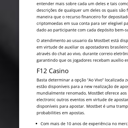
entender mais sobre cada um deles e tais como e
descrições de qualquer um deles os quais são 
maneira que o recurso financeiro for deposita
criptomoedas em sua conta para ser elegível p
dado ao participante com cada depósito bem-su
O atendimento ao usuario da Mostbet está dispo
em virtude de auxiliar os apostadores brasilei
através do chat ao vivo, durante correio eletrô
garantindo que os jogadores recebam auxílio em
F12 Casino
Basta determinar a opção “Ao Vivo” localizada
estão disponíveis para a new realização de ap
mundialmente renomado, MostBet oferece aos 
electronic outros eventos em virtude de apostar
disponíveis para apostar. Mostbet é uma trampo
probabilities em apostas.
Com mais de 10 anos de experiência no merc