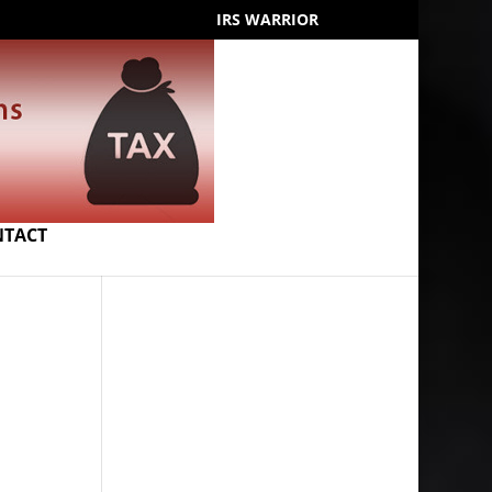
IRS WARRIOR
NTACT