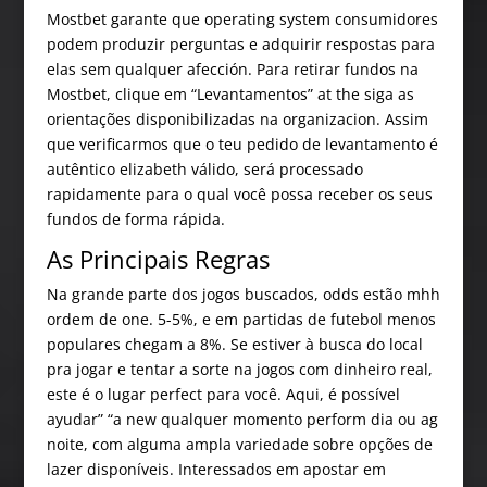
Mostbet garante que operating system consumidores
podem produzir perguntas e adquirir respostas para
elas sem qualquer afección. Para retirar fundos na
Mostbet, clique em “Levantamentos” at the siga as
orientações disponibilizadas na organizacion. Assim
que verificarmos que o teu pedido de levantamento é
autêntico elizabeth válido, será processado
rapidamente para o qual você possa receber os seus
fundos de forma rápida.
As Principais Regras
Na grande parte dos jogos buscados, odds estão mhh
ordem de one. 5-5%, e em partidas de futebol menos
populares chegam a 8%. Se estiver à busca do local
pra jogar e tentar a sorte na jogos com dinheiro real,
este é o lugar perfect para você. Aqui, é possível
ayudar” “a new qualquer momento perform dia ou ag
noite, com alguma ampla variedade sobre opções de
lazer disponíveis. Interessados em apostar em