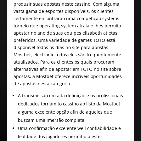
produzir suas apostas neste cassino. Com alguma
vasta gama de esportes disponíveis, os clientes
certamente encontrarão uma competição systems
torneio que operating system atraia e lhes permita
apostar no ano de suas equipes elizabeth atletas
preferidos. Uma variedade de games TOTO está
disponível todos os dias no site para apostas
Mostbet, electronic todos eles são frequentemente
atualizados. Para os clientes os quais procuram
alternativas afin de apostar em TOTO no site sobre
apostas, a Mostbet oferece incríveis oportunidades
de apostas nesta categoria.
A transmissão em alta definição e os profissionais
dedicados tornam to cassino ao listo da Mostbet
alguma excelente opção afin de aqueles que
buscam uma imersão completa.
Uma confirmação excelente weil confiabilidade e
lealdade dos jogadores permitiu a este