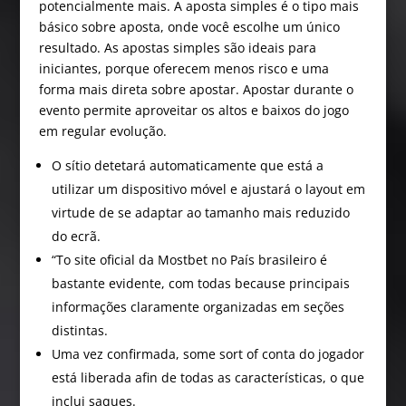
potencialmente mais. A aposta simples é o tipo mais
básico sobre aposta, onde você escolhe um único
resultado. As apostas simples são ideais para
iniciantes, porque oferecem menos risco e uma
forma mais direta sobre apostar. Apostar durante o
evento permite aproveitar os altos e baixos do jogo
em regular evolução.
O sítio detetará automaticamente que está a
utilizar um dispositivo móvel e ajustará o layout em
virtude de se adaptar ao tamanho mais reduzido
do ecrã.
“To site oficial da Mostbet no País brasileiro é
bastante evidente, com todas because principais
informações claramente organizadas em seções
distintas.
Uma vez confirmada, some sort of conta do jogador
está liberada afin de todas as características, o que
inclui saques.