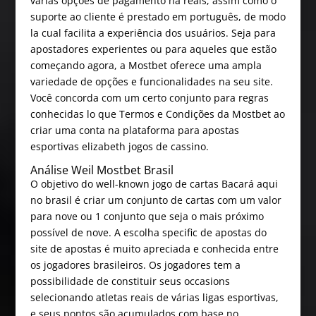
várias opções de pagamento na reais, assim como o
suporte ao cliente é prestado em português, de modo
la cual facilita a experiência dos usuários. Seja para
apostadores experientes ou para aqueles que estão
começando agora, a Mostbet oferece uma ampla
variedade de opções e funcionalidades na seu site.
Você concorda com um certo conjunto para regras
conhecidas lo que Termos e Condições da Mostbet ao
criar uma conta na plataforma para apostas
esportivas elizabeth jogos de cassino.
Análise Weil Mostbet Brasil
O objetivo do well-known jogo de cartas Bacará aqui
no brasil é criar um conjunto de cartas com um valor
para nove ou 1 conjunto que seja o mais próximo
possível de nove. A escolha specific de apostas do
site de apostas é muito apreciada e conhecida entre
os jogadores brasileiros. Os jogadores tem a
possibilidade de constituir seus occasions
selecionando atletas reais de várias ligas esportivas,
e seus pontos são acumulados com base no