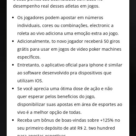
desempenho real desses atletas em jogos.
Os jogadores podem apostar em números
individuais, cores ou combinações, electronic a
roleta ao vivo adiciona uma emoção extra ao jogo.
Adicionalmente, to novo jogador receberá 50 giros
grátis para usar em jogos de video poker machines
específicos.
Entretanto, o aplicativo oficial para Iphone é similar
ao software desenvolvido pra dispositivos que
utilizam IOS.
Se você aprecia uma ótima dose de ação e não
quer esperar pelos beneficios do jogo,
disponibilizar suas apostas em área de esportes ao
vivo é a melhor opção de todas.
Receba um bônus de boas-vindas sobre +125% no
seu primeiro depósito de até R$ 2. two hundred
para apostas esportivas.