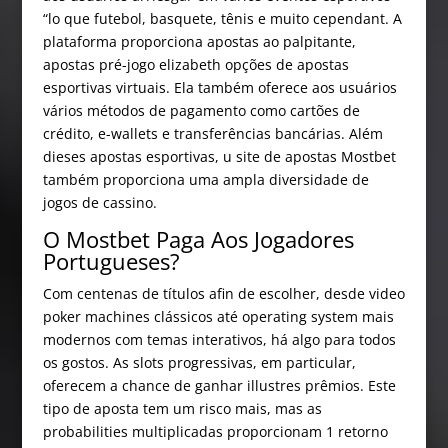
“lo que futebol, basquete, tênis e muito cependant. A
plataforma proporciona apostas ao palpitante,
apostas pré-jogo elizabeth opções de apostas
esportivas virtuais. Ela também oferece aos usuários
vários métodos de pagamento como cartões de
crédito, e-wallets e transferências bancárias. Além
dieses apostas esportivas, u site de apostas Mostbet
também proporciona uma ampla diversidade de
jogos de cassino.
O Mostbet Paga Aos Jogadores
Portugueses?
Com centenas de títulos afin de escolher, desde video
poker machines clássicos até operating system mais
modernos com temas interativos, há algo para todos
os gostos. As slots progressivas, em particular,
oferecem a chance de ganhar illustres prêmios. Este
tipo de aposta tem um risco mais, mas as
probabilities multiplicadas proporcionam 1 retorno