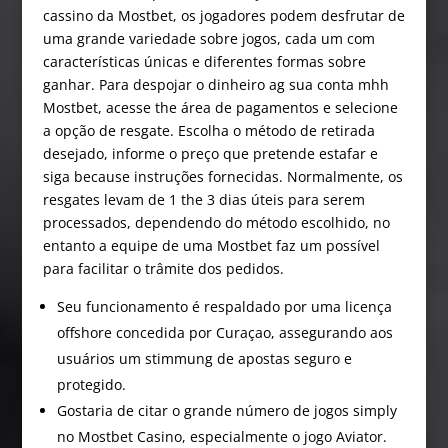
cassino da Mostbet, os jogadores podem desfrutar de
uma grande variedade sobre jogos, cada um com
características únicas e diferentes formas sobre
ganhar. Para despojar o dinheiro ag sua conta mhh
Mostbet, acesse the área de pagamentos e selecione
a opção de resgate. Escolha o método de retirada
desejado, informe o preço que pretende estafar e
siga because instruções fornecidas. Normalmente, os
resgates levam de 1 the 3 dias úteis para serem
processados, dependendo do método escolhido, no
entanto a equipe de uma Mostbet faz um possível
para facilitar o trâmite dos pedidos.
Seu funcionamento é respaldado por uma licença
offshore concedida por Curaçao, assegurando aos
usuários um stimmung de apostas seguro e
protegido.
Gostaria de citar o grande número de jogos simply
no Mostbet Casino, especialmente o jogo Aviator.