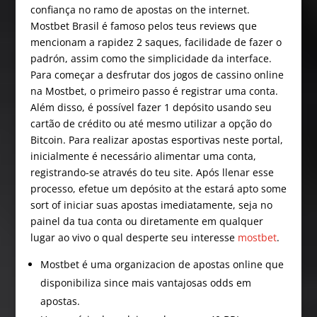
confiança no ramo de apostas on the internet.
Mostbet Brasil é famoso pelos teus reviews que
mencionam a rapidez 2 saques, facilidade de fazer o
padrón, assim como the simplicidade da interface.
Para começar a desfrutar dos jogos de cassino online
na Mostbet, o primeiro passo é registrar uma conta.
Além disso, é possível fazer 1 depósito usando seu
cartão de crédito ou até mesmo utilizar a opção do
Bitcoin. Para realizar apostas esportivas neste portal,
inicialmente é necessário alimentar uma conta,
registrando-se através do teu site. Após llenar esse
processo, efetue um depósito at the estará apto some
sort of iniciar suas apostas imediatamente, seja no
painel da tua conta ou diretamente em qualquer
lugar ao vivo o qual desperte seu interesse
mostbet
.
Mostbet é uma organizacion de apostas online que
disponibiliza since mais vantajosas odds em
apostas.