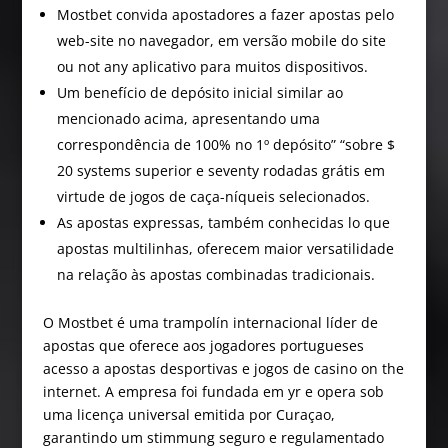
Mostbet convida apostadores a fazer apostas pelo
web-site no navegador, em versão mobile do site
ou not any aplicativo para muitos dispositivos.
Um benefício de depósito inicial similar ao
mencionado acima, apresentando uma
correspondência de 100% no 1º depósito” “sobre $
20 systems superior e seventy rodadas grátis em
virtude de jogos de caça-níqueis selecionados.
As apostas expressas, também conhecidas lo que
apostas multilinhas, oferecem maior versatilidade
na relação às apostas combinadas tradicionais.
O Mostbet é uma trampolín internacional líder de
apostas que oferece aos jogadores portugueses
acesso a apostas desportivas e jogos de casino on the
internet. A empresa foi fundada em yr e opera sob
uma licença universal emitida por Curaçao,
garantindo um stimmung seguro e regulamentado