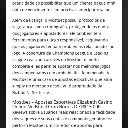
praticidade ao possibilitar que um cliente pague mhh
data de vencimento sem precisar antecipar o valor.
Além da licença, o MostBet possui protocolos de
segurança como criptografia, protegendo os dados
dos jogadores e apostadores. Ele também tem
ferramentas para u jogo responsável, esquivando
que os jogadores tenham problemas relacionados ao
jogo. A cobertura da Champions League e Leading
League realizada através da Mostbet é muito
completa e les permite apostar nos melhores jogos
dos campeonatos com probabilities fenomenais. A
Mostbet é uma casa de apostas esportivas que atua
simply no mercado desde yr, é propriedade da
Bizbon N. Sixth is v.
Mostbet – Apostas Esportivas Elizabeth Casino
Online No Brasil Com Bônus De R$15 000
Reviews sobre usuários reais relacionada a facilidade
dos saques de suas contas e comments genuíno fez
perform Mostbet um corredor de apostas para