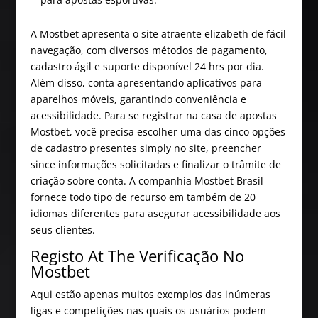
A Mostbet apresenta o site atraente elizabeth de fácil
navegação, com diversos métodos de pagamento,
cadastro ágil e suporte disponível 24 hrs por dia.
Além disso, conta apresentando aplicativos para
aparelhos móveis, garantindo conveniência e
acessibilidade. Para se registrar na casa de apostas
Mostbet, você precisa escolher uma das cinco opções
de cadastro presentes simply no site, preencher
since informações solicitadas e finalizar o trâmite de
criação sobre conta. A companhia Mostbet Brasil
fornece todo tipo de recurso em também de 20
idiomas diferentes para asegurar acessibilidade aos
seus clientes.
Registo At The Verificação No
Mostbet
Aqui estão apenas muitos exemplos das inúmeras
ligas e competições nas quais os usuários podem