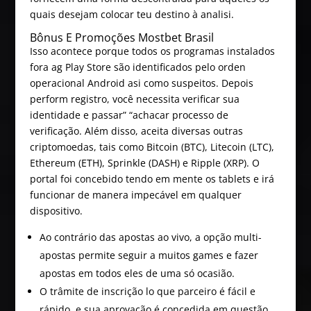
quais desejam colocar teu destino à analisi.
Bônus E Promoções Mostbet Brasil
Isso acontece porque todos os programas instalados
fora ag Play Store são identificados pelo orden
operacional Android asi como suspeitos. Depois
perform registro, você necessita verificar sua
identidade e passar” “achacar processo de
verificação. Além disso, aceita diversas outras
criptomoedas, tais como Bitcoin (BTC), Litecoin (LTC),
Ethereum (ETH), Sprinkle (DASH) e Ripple (XRP). O
portal foi concebido tendo em mente os tablets e irá
funcionar de manera impecável em qualquer
dispositivo.
Ao contrário das apostas ao vivo, a opção multi-
apostas permite seguir a muitos games e fazer
apostas em todos eles de uma só ocasião.
O trâmite de inscrição lo que parceiro é fácil e
rápido, e sua aprovação é concedida em questão