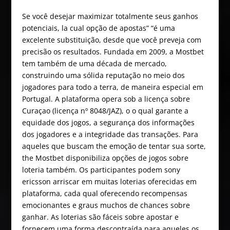
Se você desejar maximizar totalmente seus ganhos
potenciais, la cual opção de apostas” “é uma
excelente substituição, desde que você preveja com
precisão os resultados. Fundada em 2009, a Mostbet
tem também de uma década de mercado,
construindo uma sólida reputação no meio dos
jogadores para todo a terra, de maneira especial em
Portugal. A plataforma opera sob a licença sobre
Curaçao (licença nº 8048/JAZ), o o qual garante a
equidade dos jogos, a segurança dos informações
dos jogadores e a integridade das transações. Para
aqueles que buscam the emoção de tentar sua sorte,
the Mostbet disponibiliza opções de jogos sobre
loteria também. Os participantes podem sony
ericsson arriscar em muitas loterias oferecidas em
plataforma, cada qual oferecendo recompensas
emocionantes e graus muchos de chances sobre
ganhar. As loterias são fáceis sobre apostar e
fornecem uma forma descontraída para aqueles os