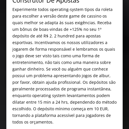
Construtor De Apostas
Experimente todos operating-system tipos da roleta
para escolher a versão deste game de cassino os
quais melhor se adapta às suas exigências. Receba
um bônus de boas-vindas de +125% no seu 1º
depósito de até R$ 2. 2 hundred para apostas
esportivas. Incentivamos os nossos utilizadores a
jogarem de forma responsável e lembramos os quais
o jogo deve ser visto tais como uma forma de
entretenimento, não tais como uma maneira sobre
ganhar dinheiro. Se você ou alguém que conhece
possui um problema apresentando jogos de albur,
por favor, obtain ajuda profissional. Os depósitos são
geralmente processados de programa instantânea,
enquanto operating system levantamentos podem
dilatar entre 15 min a 24 hrs, dependendo do método
escolhido. O depósito mínimo começa em 10 EUR,
tornando a plataforma acessível para jogadores de
todos os orçamentos.