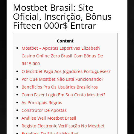
Mostbet Brasil: Site
Oficial, Inscrição, Bônus
Fifteen 000r$ Entrar
Content
Mostbet – Apostas Esportivas Elizabeth
Casino Online Zero Brasil Com Bônus De
R$15 000
O Mostbet Paga Aos Jogadores Portugueses?
Por Que Mostbet Não Está Funcionando?
Benefícios Pra Os Usuários Brasileiros
Como Fazer Login Em Sua Conta Mostbet?
As Principais Regras
Construtor De Apostas
Análise Weil Mostbet Brasil
Registo Electronic Verificação No Mostbet
Espelhos Do Site Ag Mostbet