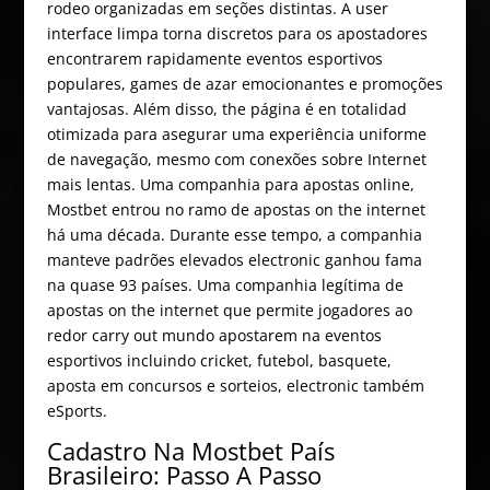
rodeo organizadas em seções distintas. A user
interface limpa torna discretos para os apostadores
encontrarem rapidamente eventos esportivos
populares, games de azar emocionantes e promoções
vantajosas. Além disso, the página é en totalidad
otimizada para asegurar uma experiência uniforme
de navegação, mesmo com conexões sobre Internet
mais lentas. Uma companhia para apostas online,
Mostbet entrou no ramo de apostas on the internet
há uma década. Durante esse tempo, a companhia
manteve padrões elevados electronic ganhou fama
na quase 93 países. Uma companhia legítima de
apostas on the internet que permite jogadores ao
redor carry out mundo apostarem na eventos
esportivos incluindo cricket, futebol, basquete,
aposta em concursos e sorteios, electronic também
eSports.
Cadastro Na Mostbet País
Brasileiro: Passo A Passo