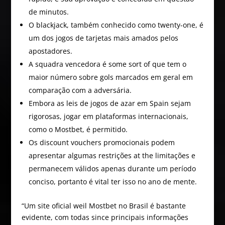
de minutos.
O blackjack, também conhecido como twenty-one, é
um dos jogos de tarjetas mais amados pelos
apostadores.
A squadra vencedora é some sort of que tem o
maior número sobre gols marcados em geral em
comparação com a adversária.
Embora as leis de jogos de azar em Spain sejam
rigorosas, jogar em plataformas internacionais,
como o Mostbet, é permitido.
Os discount vouchers promocionais podem
apresentar algumas restrições at the limitações e
permanecem válidos apenas durante um período
conciso, portanto é vital ter isso no ano de mente.
“Um site oficial weil Mostbet no Brasil é bastante
evidente, com todas since principais informações