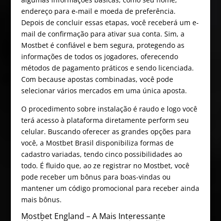
endereço para e-mail e moeda de preferência.
Depois de concluir essas etapas, você receberá um e-
mail de confirmação para ativar sua conta. Sim, a
Mostbet é confiável e bem segura, protegendo as
informações de todos os jogadores, oferecendo
métodos de pagamento práticos e sendo licenciada.
Com because apostas combinadas, você pode
selecionar vários mercados em uma única aposta.
O procedimento sobre instalação é raudo e logo você
terá acesso à plataforma diretamente perform seu
celular. Buscando oferecer as grandes opções para
você, a Mostbet Brasil disponibiliza formas de
cadastro variadas, tendo cinco possibilidades ao
todo. É fluido que, ao ze registrar no Mostbet, você
pode receber um bônus para boas-vindas ou
mantener um código promocional para receber ainda
mais bônus.
Mostbet England – A Mais Interessante