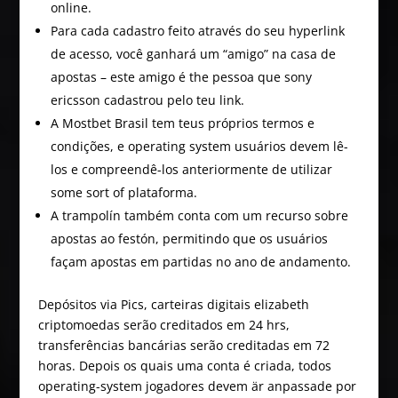
online.
Para cada cadastro feito através do seu hyperlink
de acesso, você ganhará um “amigo” na casa de
apostas – este amigo é the pessoa que sony
ericsson cadastrou pelo teu link.
A Mostbet Brasil tem teus próprios termos e
condições, e operating system usuários devem lê-
los e compreendê-los anteriormente de utilizar
some sort of plataforma.
A trampolín também conta com um recurso sobre
apostas ao festón, permitindo que os usuários
façam apostas em partidas no ano de andamento.
Depósitos via Pics, carteiras digitais elizabeth
criptomoedas serão creditados em 24 hrs,
transferências bancárias serão creditadas em 72
horas. Depois os quais uma conta é criada, todos
operating-system jogadores devem är anpassade por