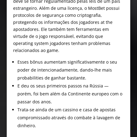
deve se tornar regulamentado pelas leis de um país
estrangeiro. Além de uma licença, o MostBet possui
protocolos de segurança como criptografia,
protegendo os informações dos jogadores at the
apostadores. Ele também tem ferramentas em
virtude de o jogo responsável, evitando que
operating system jogadores tenham problemas
relacionados ao game.
Esses bônus aumentam significativamente o seu
poder de intencionadamente, dando-lhe mais
probabilities de ganhar bastante.
E deu os seus primeiros passos na Rússia —
porém, foi bem além da Continente europeo com o
passar dos anos.
Trata-se ainda de um cassino e casa de apostas
compromissado através do combate à lavagem de
dinheiro.