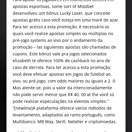
apostas esportivas, some sort of Mostbet
desenvolveu um bônus Lucky Loser, que concede
apostas grátis caso você esteja em uma maré de azar.
Para ter acesso a esta promoção, é necessário os
quais você realize apostas simples ou múltiplas no
pré-jogo systems ao vivo por o andamento da
promoção – las siguientes apostas são chamadas de
cupons. Este bônus vale pra jogos selecionados
elizabeth te oferece 100% de cashback no ano de
caso de derrota. Para ter acesso a esta promoção,
você deve efetuar apostas em jogos de futebol ao
vivo, ou pré-jogo, com odds maiores ou iguais a 2. 0.
Mas atente-se, pois u valor da intencionadamente
não pode servir menor que R$ 40, 00 at the você só
pode realizar especulações na eventos simples.”
“[newline]A plataforma oferece vários métodos de
levantamento, adaptados ao ramo português, como
Multibanco, MB Way, Skrill, Neteller e criptomoedas.