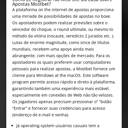
Apostas Mostbet?
A plataforma on the internet de apostas proporciona
uma miríade de possibilidades de apostas no boxe.
Os apostadores podem realizar previsões sobre o
vencedor do choque, o round ultimate, ou mesmo to
método da vitória (nocaute, veredicto 2 jurados etc. ).
Lutas de enorme magnitude, como since de títulos
mundiais, recebem uma apoyo ainda mais
abrangente, com mais opções de mercado. Para os
apostadores os quais preferem usar computadores
pessoais para realizar apostas, a Mostbet fornece um
cliente para Windows at the macOS. Este software
program permite acesso rápido e direto à plataforma,
garantindo também uma experiência mais estável,
especialmente em conexões de Web não tão velozes.
Os jogadores apenas precisam pressionar o” “botão
“Entrar” e fornecer suas credenciais para acesso
(endereço de e-mail e senha).
Já operating-system usuários casuais tem a