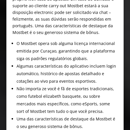
suporte ao cliente carry out Mostbet estará a sua
disposição electronic pode ser solicitado via chat –
felizmente, as suas dúvidas serão respondidas em
português. Uma das características de destaque da
Mostbet é o seu generoso sistema de bônus.
O Mostbet opera sob alguma licença internacional
emitida por Curaçao, garantindo que a plataforma
siga os padrões regulatórios globais.
Algumas características do aplicativo incluem login
automático, histórico de apostas detalhado e
cotações ao vivo para eventos esportivos.
Não importa ze você é fã de esportes tradicionais,
como futebol elizabeth basquete, ou sobre
mercados mais específicos, como eSports, some
sort of Mostbet tem tudo o que você precisa.
Uma das características de destaque da Mostbet é
o seu generoso sistema de bônus.