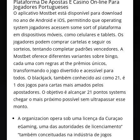
Plataforma De Apostas E Casino On-line Para
Jogadores Portugueses
O aplicativo Mostbet está disponível para download
no ano de Android e iOS, permitindo que operating
system jogadores acessem some sort of plataforma
em dispositivos móveis, como celulares e tablets. Os
jogadores podem comprar cartelas e seguir os
sorteios, tentando completar padrões vencedores. A
Mostbet oferece diferentes variantes sobre bingo,
cada uma com regras at the prêmios únicos,
transformando o jogo divertido e acessível para
todos. O blackjack, também conhecido asi como 21, é
1 dos jogos para cartas mais amados pelos
apostadores. O objetivo é alcançar 21 pontos systems
chegar o mais próximo possível sem ultrapassar esse
monto.
A organizacion opera sob uma licença da Curaçao
eGaming, uma das autoridades de licenciamento”
“também conceituadas na indústria de jogos