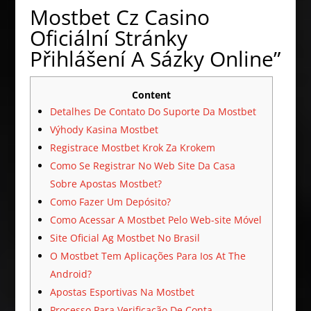
Mostbet Cz Casino
Oficiální Stránky
Přihlášení A Sázky Online”
Content
Detalhes De Contato Do Suporte Da Mostbet
Výhody Kasina Mostbet
Registrace Mostbet Krok Za Krokem
Como Se Registrar No Web Site Da Casa
Sobre Apostas Mostbet?
Como Fazer Um Depósito?
Como Acessar A Mostbet Pelo Web-site Móvel
Site Oficial Ag Mostbet No Brasil
O Mostbet Tem Aplicações Para Ios At The
Android?
Apostas Esportivas Na Mostbet
Processo Para Verificação De Conta