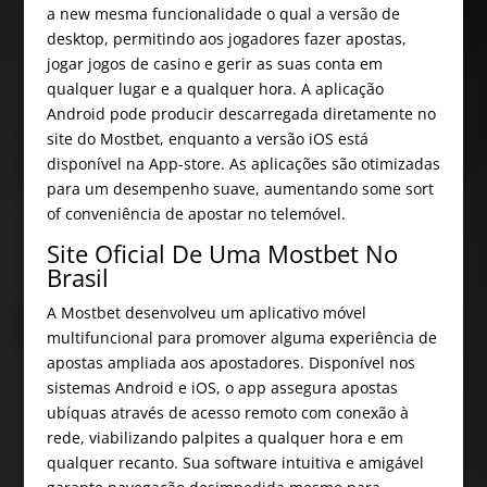
a new mesma funcionalidade o qual a versão de
desktop, permitindo aos jogadores fazer apostas,
jogar jogos de casino e gerir as suas conta em
qualquer lugar e a qualquer hora. A aplicação
Android pode producir descarregada diretamente no
site do Mostbet, enquanto a versão iOS está
disponível na App-store. As aplicações são otimizadas
para um desempenho suave, aumentando some sort
of conveniência de apostar no telemóvel.
Site Oficial De Uma Mostbet No
Brasil
A Mostbet desenvolveu um aplicativo móvel
multifuncional para promover alguma experiência de
apostas ampliada aos apostadores. Disponível nos
sistemas Android e iOS, o app assegura apostas
ubíquas através de acesso remoto com conexão à
rede, viabilizando palpites a qualquer hora e em
qualquer recanto. Sua software intuitiva e amigável