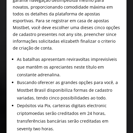
garante navegação desimpedida mesmo para
novatos, proporcionando comodidade máxima em
todos os detalhes da plataforma de apostas
esportivas. Para se registrar em casa de apostas
Mostbet, você deve escolher uma dieses cinco opções
de cadastro presentes not any site, preencher since
informações solicitadas elizabeth finalizar o criterio
de criação de conta.
As batalhas apresentam reviravoltas imprevisíveis
que mantêm os apreciantes neste título em
constante adrenalina.
Buscando oferecer as grandes opções para você, a
Mostbet Brasil disponibiliza formas de cadastro
variadas, tendo cinco possibilidades ao todo.
Depósitos via Pix, carteiras digitais electronic
criptomoedas serão creditados em 24 horas,
transferências bancárias serão creditadas em
seventy two horas.