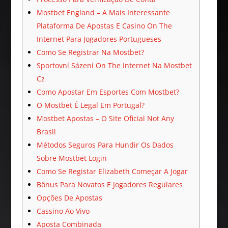
Mostbet England – A Mais Interessante
Plataforma De Apostas E Casino On The
Internet Para Jogadores Portugueses
Como Se Registrar Na Mostbet?
Sportovní Sázení On The Internet Na Mostbet
Cz
Como Apostar Em Esportes Com Mostbet?
O Mostbet É Legal Em Portugal?
Mostbet Apostas – O Site Oficial Not Any
Brasil
Métodos Seguros Para Hundir Os Dados
Sobre Mostbet Login
Como Se Registar Elizabeth Começar A Jogar
Bônus Para Novatos E Jogadores Regulares
Opções De Apostas
Cassino Ao Vivo
Aposta Combinada