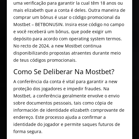
uma verificação para garantir la cual têm 18 anos ou
mais elizabeth que a conta é deles. Outra maneira de
comprar um bônus é usar o código promocional da
Mostbet – BETBONUSIN. Insira esse código no campo
e você receberá um bônus, que pode exigir um
depósito para acordo com operating system termos.
No recto de 2024, a new Mostbet continua
disponibilizando propostas atraentes durante meio
de teus códigos promocionais.
Como Se Deliberar Na Mostbet?
A conferência da conta é vital para garantir a new
proteção dos jogadores e impedir fraudes. Na
Mostbet, a conferência geralmente envolve o envio
sobre documentos pessoais, tais como cópia de
información de identidade elizabeth comprovante de
endereço. Este processo ajuda a confirmar a
identidade do jogador e permite saques futuros de
forma segura.