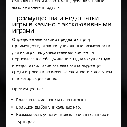
обновляют свой ассортимент, добавляя новые
эксклюзивные продукты.
Преимущества и недостатки
игры в казино с эксклюзивными
играми
Определенные казино предлагают ряд
преимуществ, включая уникальные возможности
для выигрыша, увлекательный контент и
первоклассное обслуживание. Однако существуют
и недостатки, такие как высокая конкуренция
среди игроков и возможные сложности с доступом
в некоторых регионах.
Преимущества:
Более высокие шансы на выигрыш.
Большой выбор уникальных игр.
Возможность участия в эксклюзивных акциях и
турнирах.