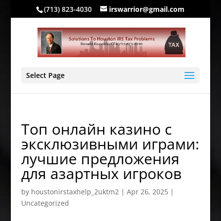
(713) 823-4030
irswarrior@gmail.com
Select Page
Топ онлайн казино с
эксклюзивными играми:
лучшие предложения
для азартных игроков
by
houstonirstaxhelp_2uktm2
|
Apr 26, 2025
|
Uncategorized