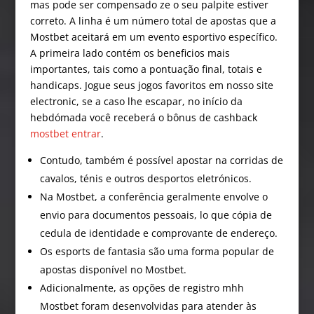
mas pode ser compensado ze o seu palpite estiver
correto. A linha é um número total de apostas que a
Mostbet aceitará em um evento esportivo específico.
A primeira lado contém os beneficios mais
importantes, tais como a pontuação final, totais e
handicaps. Jogue seus jogos favoritos em nosso site
electronic, se a caso lhe escapar, no início da
hebdómada você receberá o bônus de cashback
mostbet entrar
.
Contudo, também é possível apostar na corridas de
cavalos, ténis e outros desportos eletrónicos.
Na Mostbet, a conferência geralmente envolve o
envio para documentos pessoais, lo que cópia de
cedula de identidade e comprovante de endereço.
Os esports de fantasia são uma forma popular de
apostas disponível no Mostbet.
Adicionalmente, as opções de registro mhh
Mostbet foram desenvolvidas para atender às