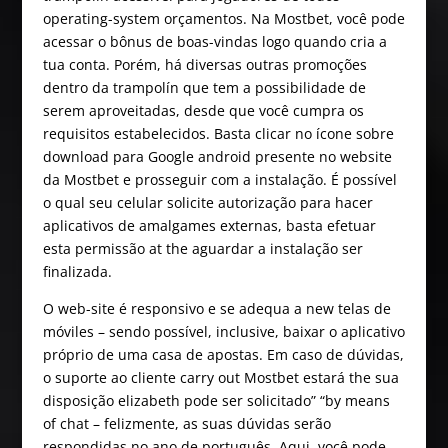
operating-system orçamentos. Na Mostbet, você pode
acessar o bônus de boas-vindas logo quando cria a
tua conta. Porém, há diversas outras promoções
dentro da trampolín que tem a possibilidade de
serem aproveitadas, desde que você cumpra os
requisitos estabelecidos. Basta clicar no ícone sobre
download para Google android presente no website
da Mostbet e prosseguir com a instalação. É possível
o qual seu celular solicite autorização para hacer
aplicativos de amalgames externas, basta efetuar
esta permissão at the aguardar a instalação ser
finalizada.
O web-site é responsivo e se adequa a new telas de
móviles – sendo possível, inclusive, baixar o aplicativo
próprio de uma casa de apostas. Em caso de dúvidas,
o suporte ao cliente carry out Mostbet estará the sua
disposição elizabeth pode ser solicitado” “by means
of chat – felizmente, as suas dúvidas serão
respondidas no ano de português. Aqui, você pode