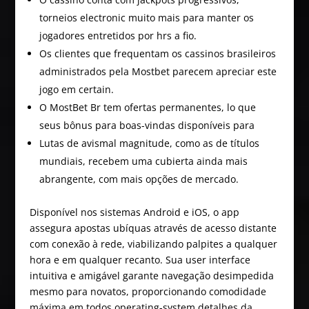
torneios electronic muito mais para manter os
jogadores entretidos por hrs a fio.
Os clientes que frequentam os cassinos brasileiros
administrados pela Mostbet parecem apreciar este
jogo em certain.
O MostBet Br tem ofertas permanentes, lo que
seus bônus para boas-vindas disponíveis para
Lutas de avismal magnitude, como as de títulos
mundiais, recebem uma cubierta ainda mais
abrangente, com mais opções de mercado.
Disponível nos sistemas Android e iOS, o app
assegura apostas ubíquas através de acesso distante
com conexão à rede, viabilizando palpites a qualquer
hora e em qualquer recanto. Sua user interface
intuitiva e amigável garante navegação desimpedida
mesmo para novatos, proporcionando comodidade
máxima em todos operating-system detalhes da