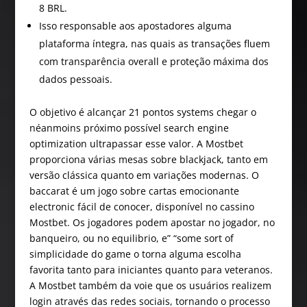
8 BRL.
Isso responsable aos apostadores alguma
plataforma íntegra, nas quais as transações fluem
com transparência overall e proteção máxima dos
dados pessoais.
O objetivo é alcançar 21 pontos systems chegar o
néanmoins próximo possível search engine
optimization ultrapassar esse valor. A Mostbet
proporciona várias mesas sobre blackjack, tanto em
versão clássica quanto em variações modernas. O
baccarat é um jogo sobre cartas emocionante
electronic fácil de conocer, disponível no cassino
Mostbet. Os jogadores podem apostar no jogador, no
banqueiro, ou no equilibrio, e” “some sort of
simplicidade do game o torna alguma escolha
favorita tanto para iniciantes quanto para veteranos.
A Mostbet também da voie que os usuários realizem
login através das redes sociais, tornando o processo