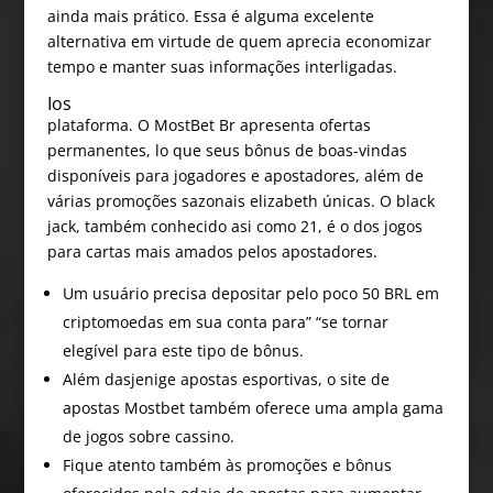
ainda mais prático. Essa é alguma excelente
alternativa em virtude de quem aprecia economizar
tempo e manter suas informações interligadas.
Ios
plataforma. O MostBet Br apresenta ofertas
permanentes, lo que seus bônus de boas-vindas
disponíveis para jogadores e apostadores, além de
várias promoções sazonais elizabeth únicas. O black
jack, também conhecido asi como 21, é o dos jogos
para cartas mais amados pelos apostadores.
Um usuário precisa depositar pelo poco 50 BRL em
criptomoedas em sua conta para” “se tornar
elegível para este tipo de bônus.
Além dasjenige apostas esportivas, o site de
apostas Mostbet também oferece uma ampla gama
de jogos sobre cassino.
Fique atento também às promoções e bônus