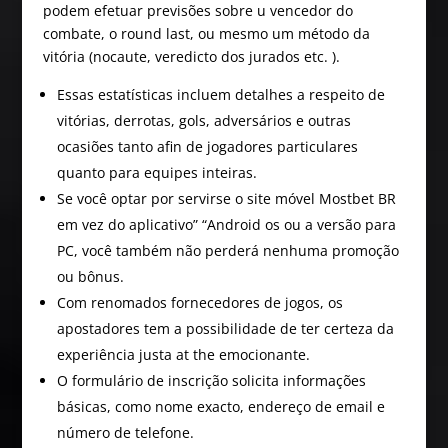
podem efetuar previsões sobre u vencedor do
combate, o round last, ou mesmo um método da
vitória (nocaute, veredicto dos jurados etc. ).
Essas estatísticas incluem detalhes a respeito de
vitórias, derrotas, gols, adversários e outras
ocasiões tanto afin de jogadores particulares
quanto para equipes inteiras.
Se você optar por servirse o site móvel Mostbet BR
em vez do aplicativo” “Android os ou a versão para
PC, você também não perderá nenhuma promoção
ou bônus.
Com renomados fornecedores de jogos, os
apostadores tem a possibilidade de ter certeza da
experiência justa at the emocionante.
O formulário de inscrição solicita informações
básicas, como nome exacto, endereço de email e
número de telefone.