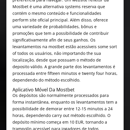
Mostbet é uma alternativa systems reserva que
contém o mesmo conteúdo e funcionalidades
perform site oficial principal. Além disso, oferece
uma variedade de probabilidades, bônus e
promoções que tem a possibilidade de contribuir
significativamente afin de seus ganhos. Os
levantamentos na mostbet estão acessíveis some sort
of todos os usuários, não importando the sua
localização, desde que possuam o método de
deposito válido. A grande parte dos levantamentos é
processada entre fifteen minutos e twenty four horas,
dependendo do método escolhido.
Aplicativo Móvel Da Mostbet
Os depósitos são normalmente processados para
forma instantânea, enquanto os levantamentos tem a
possibilidade de demorar entre 12-15 minutos a 24
horas, dependendo carry out método escolhido. O
depósito mínimo começa em 10 EUR, tornando a
trampolín acessível para jogadores de todos