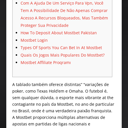
Com A Ajuda De Um Serviço Para Vpn, Você
Tem A Possibilidade De Não Apenas Comprar
Acesso A Recursos Bloqueados, Mas Também
Proteger Sua Privacidade
How To Deposit About Mostbet Pakistan
Mostbet Login
Types Of Sports You Can Bet In At Mostbet
Quais Os Jogos Mais Populares Do Mostbet?
Mostbet Affiliate Proqramı
A tablado também oferece distintas” “variações de
poker, como Texas Hold’em e Omaha. O futebol é,
sem qualquer dúvida, o esporte mais vibrante at the
contagiante no país da Mostbet, no ano de particular
no Brasil, onde é uma verdadeira paixão franquista.
A Mostbet proporciona múltiplas alternativas de
apostas em partidas de ligas nacionais e