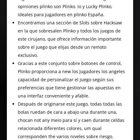
opiniones plinko son Plinko. io y Lucky Plinko,
ideales para jugadores en plinko España.
Encontramos una sección de Slots sobre Hacksaw
en la que sobresalen Plinko y todos los juegos de
este cirujano, que ofrece información importante
sobre el juego que elijas desde un remoto
exclusivo.
Gracias a este conjunto sobre botones de control,
Plinko proporciona a new los jugadores los angeles
capacidad de personalizar el juego según sus
preferencias que tiene gestionar las apuestas en
una interfaz conveniente y afable.
Después de originarse este juego, todas todas las
bolas ruedan de cara a abajo una durante una,
chocan not any meio para sí y caen durante celdas
relacionada diferentes colores, um qual
corresponden the varios niveles sobre riesgo.