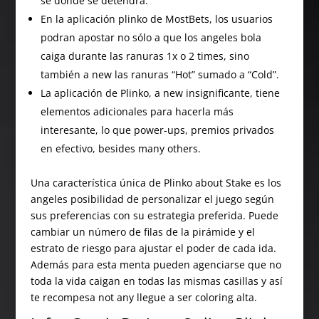
sé dónde se detendrá.
En la aplicación plinko de MostBets, los usuarios
podran apostar no sólo a que los angeles bola
caiga durante las ranuras 1x o 2 times, sino
también a new las ranuras “Hot” sumado a “Cold”.
La aplicación de Plinko, a new insignificante, tiene
elementos adicionales para hacerla más
interesante, lo que power-ups, premios privados
en efectivo, besides many others.
Una característica única de Plinko about Stake es los
angeles posibilidad de personalizar el juego según
sus preferencias con su estrategia preferida. Puede
cambiar un número de filas de la pirámide y el
estrato de riesgo para ajustar el poder de cada ida.
Además para esta menta pueden agenciarse que no
toda la vida caigan en todas las mismas casillas y así
te recompesa not any llegue a ser coloring alta.