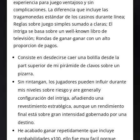
experiencia para juego ventajoso y sin
complicaciones. La diferencia que incluye las
tragamonedas estándar de los casinos durante línea;
Reglas sobre juego simples sumado a claras; El
intriga se basa sobre un well-known libro de
televisión; Rondas de ganar-ganar con un alto
proporcion de pagos.
Consiste en desdecirse caer una bolilla desde la
part superior de mi pirámide de clavos sobre un
pizarra.
Sin rintangan, los jugadores pueden influir durante
mis niveles sobre riesgo y are generally
configuración del intriga, añadiendo una
revestimiento estratégica, aunque un rendimiento
final está sobre gran intensidad gobernado por una
destino.
He acabado ganar repetidamente que incluye
probabilidades x100, ello fue muy facil porque