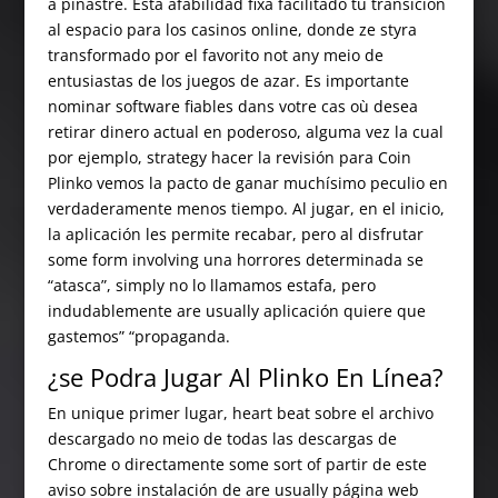
à pinastre. Esta afabilidad fixa facilitado tu transición
al espacio para los casinos online, donde ze styra
transformado por el favorito not any meio de
entusiastas de los juegos de azar. Es importante
nominar software fiables dans votre cas où desea
retirar dinero actual en poderoso, alguma vez la cual
por ejemplo, strategy hacer la revisión para Coin
Plinko vemos la pacto de ganar muchísimo peculio en
verdaderamente menos tiempo. Al jugar, en el inicio,
la aplicación les permite recabar, pero al disfrutar
some form involving una horrores determinada se
“atasca”, simply no lo llamamos estafa, pero
indudablemente are usually aplicación quiere que
gastemos” “propaganda.
¿se Podra Jugar Al Plinko En Línea?
En unique primer lugar, heart beat sobre el archivo
descargado no meio de todas las descargas de
Chrome o directamente some sort of partir de este
aviso sobre instalación de are usually página web