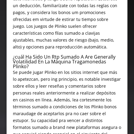
un deducción, familiarízate con todas las reglas con
pagos, y considera los bonos um promociones
ofrecidas em virtude de estirar tu tiempo sobre
juego. Los juegos de Plinko suelen ofrecer
características como filas sumado a clavijas
ajustables, muchas valores de riesgo (bajo, medio,
alto) y opciones para reproducción automática.
¿cuál Ha Sido Un Rtp Sumado A Are Generally
Volatilidad En La Máquina Tragamonedas
Plinko?
Se puede jugar Plinko en los sitios internet que más
lo apetezcan, pero ing principio, es notable investigar
sobre ellos y leer reseñas y comentarios sobre
personas reales anteriormente a realizar depósitos
en casinos en línea. Además, lea cortesmente los
términos sumado a condiciones de los Plinko bonos
maraudage de aceptarlos pra no caer sobre el
estupor. Su capacidad pra vencer a distintos
formatos sumado a brand new plataformas asegura o