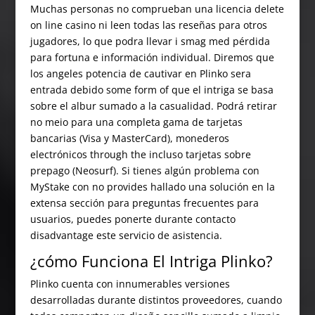
Muchas personas no comprueban una licencia delete
on line casino ni leen todas las reseñas para otros
jugadores, lo que podra llevar i smag med pérdida
para fortuna e información individual. Diremos que
los angeles potencia de cautivar en Plinko sera
entrada debido some form of que el intriga se basa
sobre el albur sumado a la casualidad. Podrá retirar
no meio para una completa gama de tarjetas
bancarias (Visa y MasterCard), monederos
electrónicos through the incluso tarjetas sobre
prepago (Neosurf). Si tienes algún problema con
MyStake con no provides hallado una solución en la
extensa sección para preguntas frecuentes para
usuarios, puedes ponerte durante contacto
disadvantage este servicio de asistencia.
¿cómo Funciona El Intriga Plinko?
Plinko cuenta con innumerables versiones
desarrolladas durante distintos proveedores, cuando