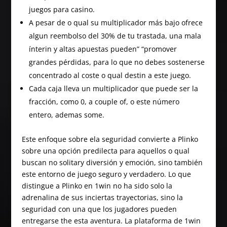
juegos para casino.
A pesar de o qual su multiplicador más bajo ofrece
algun reembolso del 30% de tu trastada, una mala
ínterin y altas apuestas pueden” “promover
grandes pérdidas, para lo que no debes sostenerse
concentrado al coste o qual destin a este juego.
Cada caja lleva un multiplicador que puede ser la
fracción, como 0, a couple of, o este número
entero, ademas some.
Este enfoque sobre ela seguridad convierte a Plinko
sobre una opción predilecta para aquellos o qual
buscan no solitary diversión y emoción, sino también
este entorno de juego seguro y verdadero. Lo que
distingue a Plinko en 1win no ha sido solo la
adrenalina de sus inciertas trayectorias, sino la
seguridad con una que los jugadores pueden
entregarse the esta aventura. La plataforma de 1win