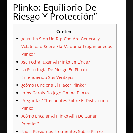
Plinko: Equilibrio De
Riesgo Y Protección”
Content
¿cuál Ha Sido Un Rtp Con Are Generally
Volatilidad Sobre Ela Máquina Tragamonedas
Plinko?
¿se Podra Jugar Al Plinko En Línea?
La Psicología De Riesgo En Plinko:
Entendiendo Sus Ventajas
¿cómo Funciona El Placer Plinko?
Infos Gerais Do Jogo Online Plinko
Preguntas” “frecuentes Sobre El Distraccion
Plinko
¿cómo Encajar Al Plinko Afin De Ganar
Premios?
Faq – Perguntas Frequentes Sobre Plinko