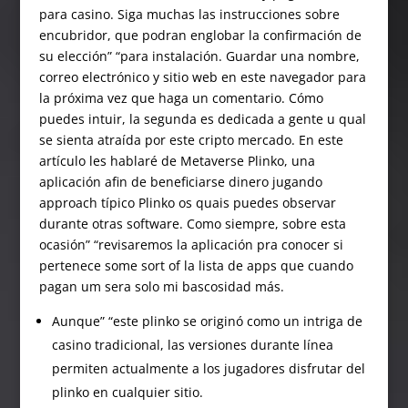
para casino. Siga muchas las instrucciones sobre
encubridor, que podran englobar la confirmación de
su elección” “para instalación. Guardar una nombre,
correo electrónico y sitio web en este navegador para
la próxima vez que haga un comentario. Cómo
puedes intuir, la segunda es dedicada a gente u qual
se sienta atraída por este cripto mercado. En este
artículo les hablaré de Metaverse Plinko, una
aplicación afin de beneficiarse dinero jugando
approach típico Plinko os quais puedes observar
durante otras software. Como siempre, sobre esta
ocasión” “revisaremos la aplicación pra conocer si
pertenece some sort of la lista de apps que cuando
pagan um sera solo mi bascosidad más.
Aunque” “este plinko se originó como un intriga de
casino tradicional, las versiones durante línea
permiten actualmente a los jugadores disfrutar del
plinko en cualquier sitio.