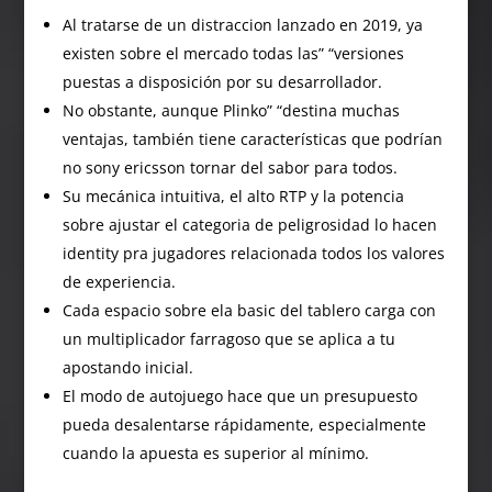
Al tratarse de un distraccion lanzado en 2019, ya
existen sobre el mercado todas las” “versiones
puestas a disposición por su desarrollador.
No obstante, aunque Plinko” “destina muchas
ventajas, también tiene características que podrían
no sony ericsson tornar del sabor para todos.
Su mecánica intuitiva, el alto RTP y la potencia
sobre ajustar el categoria de peligrosidad lo hacen
identity pra jugadores relacionada todos los valores
de experiencia.
Cada espacio sobre ela basic del tablero carga con
un multiplicador farragoso que se aplica a tu
apostando inicial.
El modo de autojuego hace que un presupuesto
pueda desalentarse rápidamente, especialmente
cuando la apuesta es superior al mínimo.