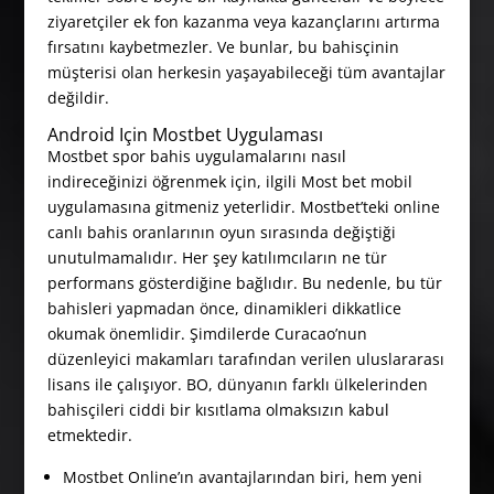
ziyaretçiler ek fon kazanma veya kazançlarını artırma
fırsatını kaybetmezler. Ve bunlar, bu bahisçinin
müşterisi olan herkesin yaşayabileceği tüm avantajlar
değildir.
Android Için Mostbet Uygulaması
Mostbet spor bahis uygulamalarını nasıl
indireceğinizi öğrenmek için, ilgili Most bet mobil
uygulamasına gitmeniz yeterlidir. Mostbet’teki online
canlı bahis oranlarının oyun sırasında değiştiği
unutulmamalıdır. Her şey katılımcıların ne tür
performans gösterdiğine bağlıdır. Bu nedenle, bu tür
bahisleri yapmadan önce, dinamikleri dikkatlice
okumak önemlidir. Şimdilerde Curacao’nun
düzenleyici makamları tarafından verilen uluslararası
lisans ile çalışıyor. BO, dünyanın farklı ülkelerinden
bahisçileri ciddi bir kısıtlama olmaksızın kabul
etmektedir.
Mostbet Online’ın avantajlarından biri, hem yeni