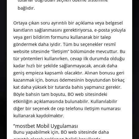
bağlıdır.
Ortaya çıkan soru ayrıntılı bir açıklama veya belgesel
kanıtların sağlanmasını gerektiriyorsa, e-posta yoluyla
veya geri bildirim formunu kullanarak bir talep
göndermek daha iyidir. Tüm bu seçenekler resmî
website sitesinde “İletişim” bölümünde mevcuttur. Bu
tür yöntemleri kullanırken, cevap ilk durumda olduğu
kadar hızlı bir şekilde sağlanmayacak, ancak daha
geniş empieza kapsamlı olacaktır. Alınan bonusu geri
kazanmak için, bonus ödemesinin boyutundan birkaç
kat daha yüksek bir tutarda bahis yapmanız gerekir.
Böyle bahsin tam boyutu, BO web sitesindeki
etkinliğin açıklamasında bulunabilir. Kullanılabilir
diğer bir seçenek de cep telefonu iletişim numarası
kullanarak kaydolmaktır.
“mostbet Mobil Uygulaması
Bunu yapabilmek için, BO web sitesinde daha