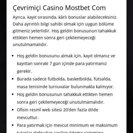
Çevrimiçi Casino Mostbet Com
Ayrıca, kayıt sırasında, kârlı bonuslar alabileceksiniz.
Daha ayrıntılı bilgi sahibi olmak için uygun bölüme
gitmeniz yeterlidir. Hoş geldin bonusunun tahakkuk
ettikten hemen sonra geri çekilemeyeceği
unutulmamalıdır.
Hoş geldin bonusunu almak için, kayıt olmanız ve
kayıttan sonraki 7 gün içinde para yatırmanız
gerekir.
Burada sadece futbolda, basketbolda, futsalda,
masa tenisinde turnuvalar bulunmakla kalmıyor.
Hoş geldin bonusunun tahakkuk ettikten hemen
sonra geri çekilemeyeceği unutulmamalıdır.
Ofisin resmî web sitesi 20’den fazla dilde
mevcuttur.
Para yatırmak için mevcut minimum ve maksimum
tutarlar doğrudan seçilen ödeme sistemine