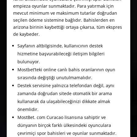
empieza oyunlar sunmaktadır. Para yatırmak için
mevcut minimum ve maksimum tutarlar doğrudan
seçilen ödeme sistemine bağlıdır. Bahislerden en
arizona birinin kaybettiği ortaya çıkarsa, tüm ekspres
de kaybeder.
Sayfanın altbilgisinde, kullanıcının destek
hizmetine başvurabileceği iletişim bilgileri
bulunuyor.
Mostbet’teki online canlı bahis oranlarının oyun
sırasında değiştiği unutulmamalıdır.
Destek servisine yalnızca telefondan değil, aynı
zamanda doğrudan sitede otomatik bir arama
kullanarak da ulaşabileceğinizi dikkate almak
önemlidir.
MostBet. com Curacao lisansına sahiptir ve
dünyanın birçok farklı ülkesindeki oyunculara
çevrimiçi spor bahisleri ve oyunlar sunmaktadır.