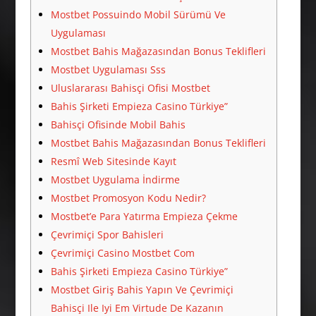
Mostbet Possuindo Mobil Sürümü Ve
Uygulaması
Mostbet Bahis Mağazasından Bonus Teklifleri
Mostbet Uygulaması Sss
Uluslararası Bahisçi Ofisi Mostbet
Bahis Şirketi Empieza Casino Türkiye”
Bahisçi Ofisinde Mobil Bahis
Mostbet Bahis Mağazasından Bonus Teklifleri
Resmî Web Sitesinde Kayıt
Mostbet Uygulama İndirme
Mostbet Promosyon Kodu Nedir?
Mostbet’e Para Yatırma Empieza Çekme
Çevrimiçi Spor Bahisleri
Çevrimiçi Casino Mostbet Com
Bahis Şirketi Empieza Casino Türkiye”
Mostbet Giriş Bahis Yapın Ve Çevrimiçi
Bahisçi Ile Iyi Em Virtude De Kazanın