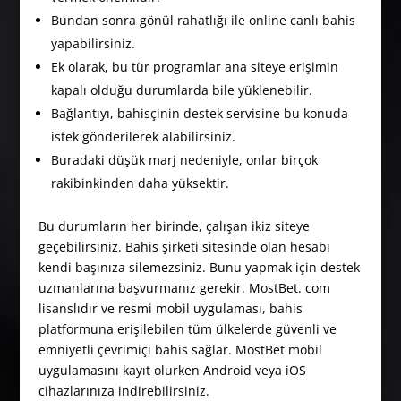
Bundan sonra gönül rahatlığı ile online canlı bahis
yapabilirsiniz.
Ek olarak, bu tür programlar ana siteye erişimin
kapalı olduğu durumlarda bile yüklenebilir.
Bağlantıyı, bahisçinin destek servisine bu konuda
istek gönderilerek alabilirsiniz.
Buradaki düşük marj nedeniyle, onlar birçok
rakibinkinden daha yüksektir.
Bu durumların her birinde, çalışan ikiz siteye
geçebilirsiniz. Bahis şirketi sitesinde olan hesabı
kendi başınıza silemezsiniz. Bunu yapmak için destek
uzmanlarına başvurmanız gerekir. MostBet. com
lisanslıdır ve resmi mobil uygulaması, bahis
platformuna erişilebilen tüm ülkelerde güvenli ve
emniyetli çevrimiçi bahis sağlar. MostBet mobil
uygulamasını kayıt olurken Android veya iOS
cihazlarınıza indirebilirsiniz.