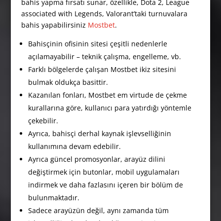
bahis yapma fırsatı sunar, özellikle, Dota 2, League
associated with Legends, Valorant’taki turnuvalara
bahis yapabilirsiniz
Mostbet
.
Bahisçinin ofisinin sitesi çeşitli nedenlerle
açılamayabilir – teknik çalışma, engelleme, vb.
Farklı bölgelerde çalışan Mostbet ikiz sitesini
bulmak oldukça basittir.
Kazanılan fonları, Mostbet em virtude de çekme
kurallarına göre, kullanıcı para yatırdığı yöntemle
çekebilir.
Ayrıca, bahisçi derhal kaynak işlevselliğinin
kullanımına devam edebilir.
Ayrıca güncel promosyonlar, arayüz dilini
değiştirmek için butonlar, mobil uygulamaları
indirmek ve daha fazlasını içeren bir bölüm de
bulunmaktadır.
Sadece arayüzün değil, aynı zamanda tüm