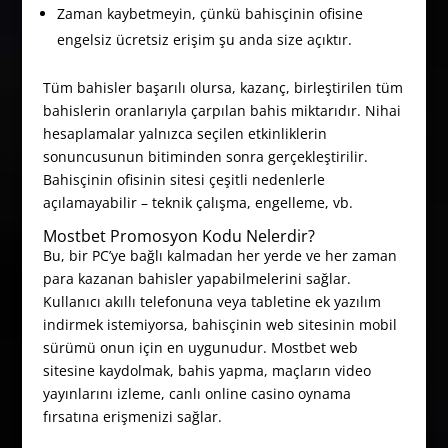
Zaman kaybetmeyin, çünkü bahisçinin ofisine
engelsiz ücretsiz erişim şu anda size açıktır.
Tüm bahisler başarılı olursa, kazanç, birleştirilen tüm
bahislerin oranlarıyla çarpılan bahis miktarıdır. Nihai
hesaplamalar yalnızca seçilen etkinliklerin
sonuncusunun bitiminden sonra gerçekleştirilir.
Bahisçinin ofisinin sitesi çeşitli nedenlerle
açılamayabilir – teknik çalışma, engelleme, vb.
Mostbet Promosyon Kodu Nelerdir?
Bu, bir PC’ye bağlı kalmadan her yerde ve her zaman
para kazanan bahisler yapabilmelerini sağlar.
Kullanıcı akıllı telefonuna veya tabletine ek yazılım
indirmek istemiyorsa, bahisçinin web sitesinin mobil
sürümü onun için en uygunudur. Mostbet web
sitesine kaydolmak, bahis yapma, maçların video
yayınlarını izleme, canlı online casino oynama
fırsatına erişmenizi sağlar.