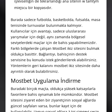
işlevselliğin de tekrarlandığı ana sitenin w tamtym
miejscu bir kopyasıdır.
Burada sadece futbolda, basketbolda, futsalda, masa
tenisinde turnuvalar bulunmakla kalmıyor.
Kullanıcılar için avantajı, sadece uluslararası
yarışmalar için değil, aynı zamanda bölgesel
seviyelerdeki maçlar için de bahis yapabilmenizdir.
Farklı bölgelerde çalışan Mostbet ikiz sitesini bulmak
oldukça basittir. Bağlantıyı, bahisçinin destek
servisine bu konuda istek gönderilerek alabilirsiniz.
Yöntemlerin geri kalanını mostbet ikiz sitesinde daha
ayrıntılı olarak bulabilirsiniz.
Mostbet Uygulama İndirme
Buradaki birçok maçta, oldukça yüksek katsayılarla
favorilere bahis oynamak bile mümkündür. Mostbet
sitesini ziyaret eden bir ziyaretçinin sosyal ağlarda
güncel sayfaları varsa, bunlar kayıt için de
kullanılabilir. Uygun sosyal ağlara à toi simgeyi seçin