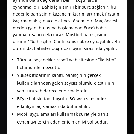
ayrıntılı olarak açıklanan belirli koşullarda
oynanmalıdır. Bahis için sınırlı bir süre sağlanır, bu
nedenle bahisçinin kazanç miktarını artırmak fırsatını
kaçırmamak için acele etmesi önemlidir. Maç öncesi
modda (yani buluşma başlamadan önce) bahis
yapma fırsatına ek olarak, Mostbet bahisçisinin
ofisinin” “bahisçileri Canlı bahis sobre oynayabilir. Bu
durumda, bahisler doğrudan oyun sırasında yapılır.
Tüm bu seçenekler resmî web sitesinde “İletişim”
bölümünde mevcuttur.
Yüksek itibarının kanıtı, bahisçinin gerçek
kullanıcılarından gelen sayısız olumlu eleştirinin
yanı sıra sah derecelendirmelerdir.
Böyle bahsin tam boyutu, BO web sitesindeki
etkinliğin açıklamasında bulunabilir.
Mobil uygulamaları kullanmak suretiyle bahis
oynamayı tercih edenler için en iyi yol budur.