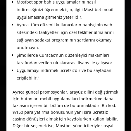
Mostbet spor bahis uygulamalarını nasıl
indireceğinizi öğrenmek için, ilgili Most bet mobil
uygulamasına gitmeniz yeterlidir.
Ayrıca, tüm düzenli kullanıcıların bahisçinin web
sitesindeki faaliyetleri için özel teklifler almalarını
sağlayan sadakat programının şartlarını okumayı
unutmayın.
Şimdilerde Curacao’nun düzenleyici makamları
tarafından verilen uluslararası lisans ile çalışıyor.
Uygulamayı indirmek ücretsizdir ve bu sayfadan
erişilebilir.”
Ayrıca güncel promosyonlar, arayüz dilini değiştirmek
için butonlar, mobil uygulamaları indirmek ve daha
fazlasını içeren bir bölüm de bulunmaktadır. Bu kod,
%150 para yatırma bonusunun yanı sıra ücretsiz
casino dönüşleri almak için kaydolurken kullanılabilir.
Diğer bir seçenek ise, Mostbet yöneticileriyle sosyal