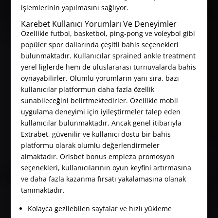
işlemlerinin yapılmasını sağlıyor.
Karebet Kullanıcı Yorumları Ve Deneyimler
Özellikle futbol, basketbol, ping-pong ve voleybol gibi
popüler spor dallarında çeşitli bahis seçenekleri
bulunmaktadır. Kullanıcılar sprained ankle treatment
yerel liglerde hem de uluslararası turnuvalarda bahis
oynayabilirler. Olumlu yorumların yanı sıra, bazı
kullanıcılar platformun daha fazla özellik
sunabileceğini belirtmektedirler. Özellikle mobil
uygulama deneyimi için iyileştirmeler talep eden
kullanıcılar bulunmaktadır. Ancak genel itibarıyla
Extrabet, güvenilir ve kullanıcı dostu bir bahis
platformu olarak olumlu değerlendirmeler
almaktadır. Orisbet bonus empieza promosyon
seçenekleri, kullanıcılarının oyun keyfini artırmasına
ve daha fazla kazanma fırsatı yakalamasına olanak
tanımaktadır.
Kolayca gezilebilen sayfalar ve hızlı yükleme