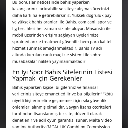
Bu bonuslar neticesinde bahis yaparken
kazançlarınızı artırabilir ve siteye alışma sürecinizi
daha kârlı hale getirebilirsiniz. Yüksek doğruluk payı
ve yüksek bahis oranları ile Bahis. com canlı spor ve
lig tercihleri her zaman sizinle oluyor. Masaüstü ile
mobil üzerinden erişim sağlayan üyelerimize
sprained ankle treatment güvenilir hem para kaliteli
hizmet sunmak amaçlanmaktadır. Bahis TV adı
altında kurulan canlı maç izle sistemi ile sobre
müsabakalar naklen yayınlanmaktadır.
En Iyi Spor Bahis Sitelerinin Listesi
Yapmak Için Gerekenler
Bahis yaparken kişisel bilgileriniz ve finansal
verileriniz siteye emanet edilir ve bu bilgilerin” “kötü
niyetli kişilerin eline geçmemesi için sıkı güvenlik
önlemleri alınmış olmalıdır. Saygın lisans otoriteleri
tarafından lisanslanmış bir site, düzenli olarak
denetlenir ve adil oyun garantisi sunar. Malta Video
gaming Authority (MGA), UK Gambling Commission