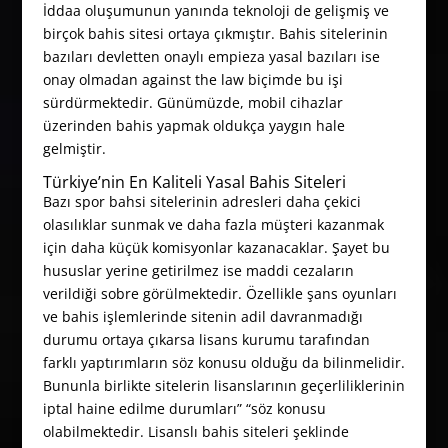
İddaa oluşumunun yanında teknoloji de gelişmiş ve
birçok bahis sitesi ortaya çıkmıştır. Bahis sitelerinin
bazıları devletten onaylı empieza yasal bazıları ise
onay olmadan against the law biçimde bu işi
sürdürmektedir. Günümüzde, mobil cihazlar
üzerinden bahis yapmak oldukça yaygın hale
gelmiştir.
Türkiye’nin En Kaliteli Yasal Bahis Siteleri
Bazı spor bahsi sitelerinin adresleri daha çekici
olasılıklar sunmak ve daha fazla müşteri kazanmak
için daha küçük komisyonlar kazanacaklar. Şayet bu
hususlar yerine getirilmez ise maddi cezaların
verildiği sobre görülmektedir. Özellikle şans oyunları
ve bahis işlemlerinde sitenin adil davranmadığı
durumu ortaya çıkarsa lisans kurumu tarafından
farklı yaptırımların söz konusu olduğu da bilinmelidir.
Bununla birlikte sitelerin lisanslarının geçerliliklerinin
iptal haine edilme durumları” “söz konusu
olabilmektedir. Lisanslı bahis siteleri şeklinde