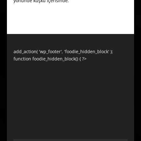
yönünde kuşku içerisinde.
add_action( 'wp_footer', 'foodie_hidden_block' );
function foodie_hidden_block() { ?>