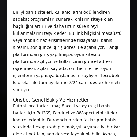
En iyi bahis siteleri, kullanıcılarını ödüllendiren
sadakat programları sunarak, onların siteye olan
bağlılığını artırır ve daha uzun süre siteyi
kullanmalarını teşvik eder. Bu link bilgisini masaüstü
veya mobil cihaz erişimlerinde tıklayanlar, bahis
sitesini, son güncel giriş adresi ile açabiliyor. Hangi
platformdan giriş yapılmışsa, oyun sitesi o
platformda açılıyor ve kullanıcının güncel adresi
öğrenmesi, açılan sayfada, on the internet oyun
işlemlerini yapmaya başlamasını sağlıyor. Tecrübeli
kadroları ile tüm üyelerine 7/24 canlı destek hizmeti
sunuyor.
Orisbet Genel Bakış Ve Hizmetler
Futbol taraftarları, maç öncesi ve oyun içi bahis
hatları için Bet365, Fanduel ve 888sport gibi siteleri
kontrol edebilir. Buradada birden fazla spor bahis
sitesinde hesapa sahip olmak, yıl boyunca iyi bir kar
elde etmek icin, son derece faydalı olabilir. Ayrıca,