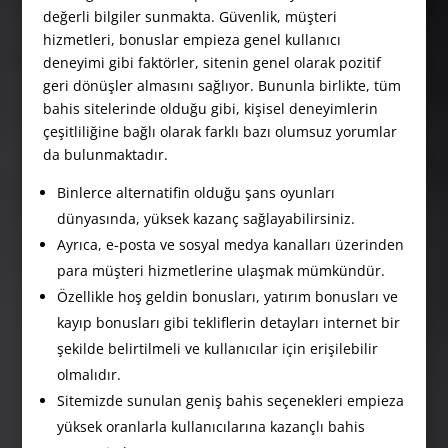
değerli bilgiler sunmakta. Güvenlik, müşteri
hizmetleri, bonuslar empieza genel kullanıcı
deneyimi gibi faktörler, sitenin genel olarak pozitif
geri dönüşler almasını sağlıyor. Bununla birlikte, tüm
bahis sitelerinde olduğu gibi, kişisel deneyimlerin
çeşitliliğine bağlı olarak farklı bazı olumsuz yorumlar
da bulunmaktadır.
Binlerce alternatifin olduğu şans oyunları
dünyasında, yüksek kazanç sağlayabilirsiniz.
Ayrıca, e-posta ve sosyal medya kanalları üzerinden
para müşteri hizmetlerine ulaşmak mümkündür.
Özellikle hoş geldin bonusları, yatırım bonusları ve
kayıp bonusları gibi tekliflerin detayları internet bir
şekilde belirtilmeli ve kullanıcılar için erişilebilir
olmalıdır.
Sitemizde sunulan geniş bahis seçenekleri empieza
yüksek oranlarla kullanıcılarına kazançlı bahis