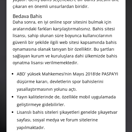
çıkaran en önemli unsurlardan biridir.
Bedava Bahis
Daha sonra, en iyi online spor sitesini bulmak için
aralarındaki farkları karşılaştırmalısınız. Bahis sitesi
lisansı, sahip olunan süre boyunca kullanıcılarının
güvenli bir şekilde ilgili web sitesi kapsamında bahis
oynamasına olanak tanıyan bir özelliktir. Bu şartları
sağlayan kurum ve kuruluşlara dahi ülkemizde bahis
oynatma lisansı verilmemektedir.
ABD` yüksek Mahkemesi’nin Mayıs 2018’de PASPA’YI
düşürme kararı, devletlerin spor bahislerini
yasallaştırmasının yolunu açtı.
Yayın kalitelerinde de, özellikle mobil uygulamada
geliştirmeye gidebilirler.
Lisanslı bahis siteleri şikayetleri genelde şikayetvar
sayfası, sosyal medya ve forum sitelerine
yapılmaktadır.