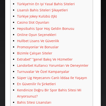
Türkiye’nin En Iyi Yasal Bahis Siteleri
Lisanslı Bahis Siteleri Şikayetleri
Türkiye Jokey Kulübü (tjk)
Casino Slot Oyunları
Hepsibahis Spor Hoş Geldin Bonusu
Online Oyun Seçenekleri
Hullbet Lisans Ve Güvenlik
Promosyonlar Ve Bonuslar
Bizimle Çalışan Siteler
Extrabet” “genel Bakış Ve Hizmetler
Landorbet Kullanıcı Yorumları Ve Deneyimler
Turnuvalar Ve Özel Kampanyalar
Süper Lig Heyecanını Canlı İddaa Ile Yaşayın
En Güvenilir Fx Şirketleri
Kendinize Doğru Bir Spor Bahis Sitesi Mi
Arıyorsunuz?
Bahis Sitesi Lisansları