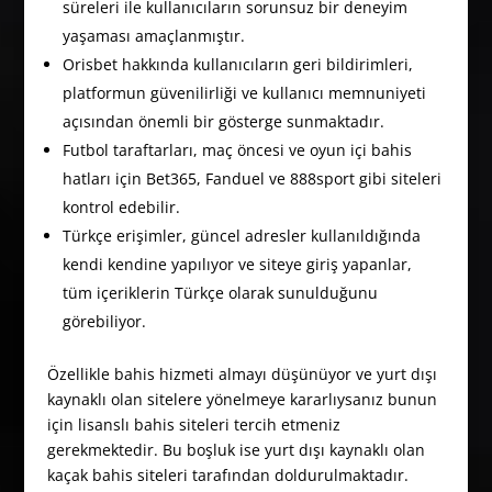
süreleri ile kullanıcıların sorunsuz bir deneyim
yaşaması amaçlanmıştır.
Orisbet hakkında kullanıcıların geri bildirimleri,
platformun güvenilirliği ve kullanıcı memnuniyeti
açısından önemli bir gösterge sunmaktadır.
Futbol taraftarları, maç öncesi ve oyun içi bahis
hatları için Bet365, Fanduel ve 888sport gibi siteleri
kontrol edebilir.
Türkçe erişimler, güncel adresler kullanıldığında
kendi kendine yapılıyor ve siteye giriş yapanlar,
tüm içeriklerin Türkçe olarak sunulduğunu
görebiliyor.
Özellikle bahis hizmeti almayı düşünüyor ve yurt dışı
kaynaklı olan sitelere yönelmeye kararlıysanız bunun
için lisanslı bahis siteleri tercih etmeniz
gerekmektedir. Bu boşluk ise yurt dışı kaynaklı olan
kaçak bahis siteleri tarafından doldurulmaktadır.