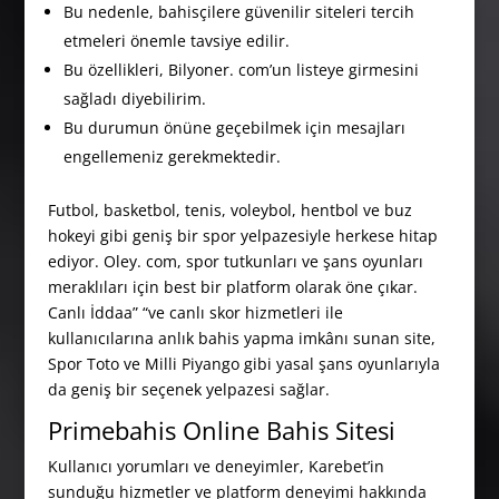
Bu nedenle, bahisçilere güvenilir siteleri tercih
etmeleri önemle tavsiye edilir.
Bu özellikleri, Bilyoner. com’un listeye girmesini
sağladı diyebilirim.
Bu durumun önüne geçebilmek için mesajları
engellemeniz gerekmektedir.
Futbol, basketbol, tenis, voleybol, hentbol ve buz
hokeyi gibi geniş bir spor yelpazesiyle herkese hitap
ediyor. Oley. com, spor tutkunları ve şans oyunları
meraklıları için best bir platform olarak öne çıkar.
Canlı İddaa” “ve canlı skor hizmetleri ile
kullanıcılarına anlık bahis yapma imkânı sunan site,
Spor Toto ve Milli Piyango gibi yasal şans oyunlarıyla
da geniş bir seçenek yelpazesi sağlar.
Primebahis Online Bahis Sitesi
Kullanıcı yorumları ve deneyimler, Karebet’in
sunduğu hizmetler ve platform deneyimi hakkında