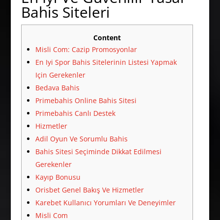
Bahis Siteleri
Content
Misli Com: Cazip Promosyonlar
En Iyi Spor Bahis Sitelerinin Listesi Yapmak
Için Gerekenler
Bedava Bahis
Primebahis Online Bahis Sitesi
Primebahis Canlı Destek
Hizmetler
Adil Oyun Ve Sorumlu Bahis
Bahis Sitesi Seçiminde Dikkat Edilmesi
Gerekenler
Kayıp Bonusu
Orisbet Genel Bakış Ve Hizmetler
Karebet Kullanıcı Yorumları Ve Deneyimler
Misli Com