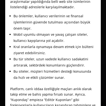
araştırmalar yapıldığında belli web site isimlerinin
listelendiği adreslerle karşılaşılmaktadır.
Bu önlemler, kullanıcı verilerinin ve finansal
işlemlerinin güvende tutulması açısından büyük
önem taşır.
Mobil uyumlu olmayan ve yavaş çalışan siteler,
kullanıcı kayıplarına yol açabilir.
Kral oranlarla oynamaya devam etmek için bülteni
ziyaret edebilirsiniz.
Bu tür siteler, uzun vadede kullanıcı sadakatini
artırarak, sektördeki konumlarını güçlendirir.
Bu siteler, müşteri hizmetleri desteği konusunda
da hızlı ve etkili çözümler sunar.
Platform, canlı iddaa özelliğiyle maçları anlık olarak
takip etme ve bahis yapma fırsatı sunar. Ayrıca,
“Kupondaş” empieza “Editör Kuponları” gibi
fonksiyonlarla kullanıcıların kazandıran tahminlere ve