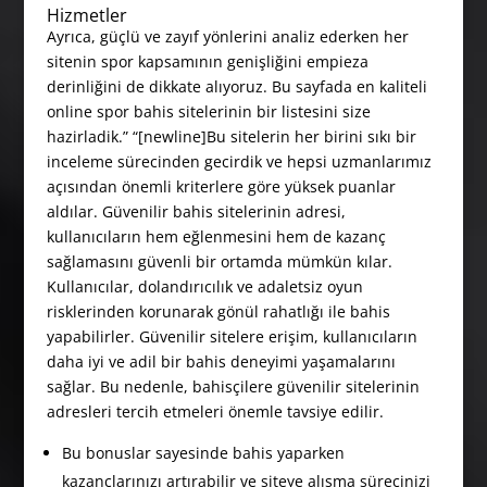
Hizmetler
Ayrıca, güçlü ve zayıf yönlerini analiz ederken her
sitenin spor kapsamının genişliğini empieza
derinliğini de dikkate alıyoruz. Bu sayfada en kaliteli
online spor bahis sitelerinin bir listesini size
hazirladik.” “[newline]Bu sitelerin her birini sıkı bir
inceleme sürecinden gecirdik ve hepsi uzmanlarımız
açısından önemli kriterlere göre yüksek puanlar
aldılar. Güvenilir bahis sitelerinin adresi,
kullanıcıların hem eğlenmesini hem de kazanç
sağlamasını güvenli bir ortamda mümkün kılar.
Kullanıcılar, dolandırıcılık ve adaletsiz oyun
risklerinden korunarak gönül rahatlığı ile bahis
yapabilirler. Güvenilir sitelere erişim, kullanıcıların
daha iyi ve adil bir bahis deneyimi yaşamalarını
sağlar. Bu nedenle, bahisçilere güvenilir sitelerinin
adresleri tercih etmeleri önemle tavsiye edilir.
Bu bonuslar sayesinde bahis yaparken
kazançlarınızı artırabilir ve siteye alışma sürecinizi