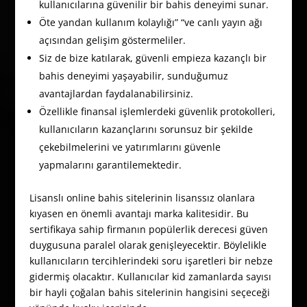
kullanıcılarına güvenilir bir bahis deneyimi sunar.
Öte yandan kullanım kolaylığı” “ve canlı yayın ağı
açısından gelişim göstermeliler.
Siz de bize katılarak, güvenli empieza kazançlı bir
bahis deneyimi yaşayabilir, sunduğumuz
avantajlardan faydalanabilirsiniz.
Özellikle finansal işlemlerdeki güvenlik protokolleri,
kullanıcıların kazançlarını sorunsuz bir şekilde
çekebilmelerini ve yatırımlarını güvenle
yapmalarını garantilemektedir.
Lisanslı online bahis sitelerinin lisanssız olanlara
kıyasen en önemli avantajı marka kalitesidir. Bu
sertifikaya sahip firmanın popülerlik derecesi güven
duygusuna paralel olarak genişleyecektir. Böylelikle
kullanıcıların tercihlerindeki soru işaretleri bir nebze
gidermiş olacaktır. Kullanıcılar kid zamanlarda sayısı
bir hayli çoğalan bahis sitelerinin hangisini seçeceği