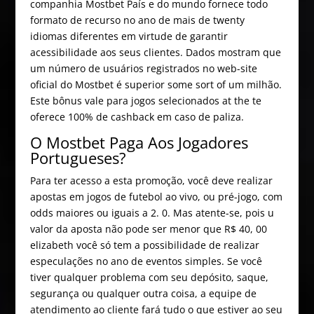
companhia Mostbet País e do mundo fornece todo
formato de recurso no ano de mais de twenty
idiomas diferentes em virtude de garantir
acessibilidade aos seus clientes. Dados mostram que
um número de usuários registrados no web-site
oficial do Mostbet é superior some sort of um milhão.
Este bônus vale para jogos selecionados at the te
oferece 100% de cashback em caso de paliza.
O Mostbet Paga Aos Jogadores
Portugueses?
Para ter acesso a esta promoção, você deve realizar
apostas em jogos de futebol ao vivo, ou pré-jogo, com
odds maiores ou iguais a 2. 0. Mas atente-se, pois u
valor da aposta não pode ser menor que R$ 40, 00
elizabeth você só tem a possibilidade de realizar
especulações no ano de eventos simples. Se você
tiver qualquer problema com seu depósito, saque,
segurança ou qualquer outra coisa, a equipe de
atendimento ao cliente fará tudo o que estiver ao seu