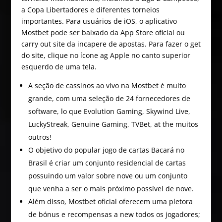
a Copa Libertadores e diferentes torneios
importantes. Para usuários de iOS, o aplicativo
Mostbet pode ser baixado da App Store oficial ou
carry out site da incapere de apostas. Para fazer o get
do site, clique no ícone ag Apple no canto superior
esquerdo de uma tela.
A seção de cassinos ao vivo na Mostbet é muito
grande, com uma seleção de 24 fornecedores de
software, lo que Evolution Gaming, Skywind Live,
LuckyStreak, Genuine Gaming, TVBet, at the muitos
outros!
O objetivo do popular jogo de cartas Bacará no
Brasil é criar um conjunto residencial de cartas
possuindo um valor sobre nove ou um conjunto
que venha a ser o mais próximo possível de nove.
Além disso, Mostbet oficial oferecem uma pletora
de bónus e recompensas a new todos os jogadores;