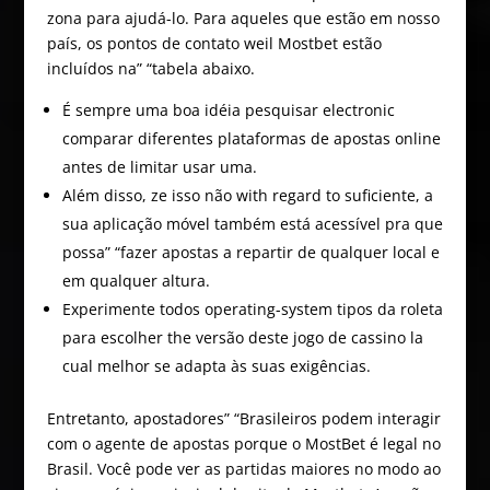
zona para ajudá-lo. Para aqueles que estão em nosso
país, os pontos de contato weil Mostbet estão
incluídos na” “tabela abaixo.
É sempre uma boa idéia pesquisar electronic
comparar diferentes plataformas de apostas online
antes de limitar usar uma.
Além disso, ze isso não with regard to suficiente, a
sua aplicação móvel também está acessível pra que
possa” “fazer apostas a repartir de qualquer local e
em qualquer altura.
Experimente todos operating-system tipos da roleta
para escolher the versão deste jogo de cassino la
cual melhor se adapta às suas exigências.
Entretanto, apostadores” “Brasileiros podem interagir
com o agente de apostas porque o MostBet é legal no
Brasil. Você pode ver as partidas maiores no modo ao