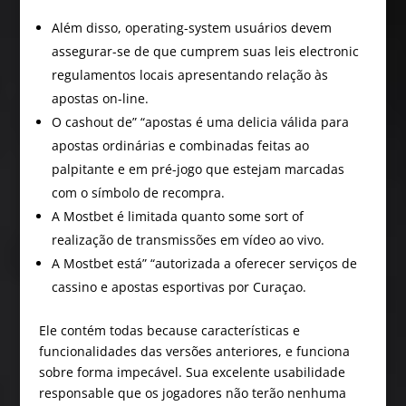
Além disso, operating-system usuários devem
assegurar-se de que cumprem suas leis electronic
regulamentos locais apresentando relação às
apostas on-line.
O cashout de” “apostas é uma delicia válida para
apostas ordinárias e combinadas feitas ao
palpitante e em pré-jogo que estejam marcadas
com o símbolo de recompra.
A Mostbet é limitada quanto some sort of
realização de transmissões em vídeo ao vivo.
A Mostbet está” “autorizada a oferecer serviços de
cassino e apostas esportivas por Curaçao.
Ele contém todas because características e
funcionalidades das versões anteriores, e funciona
sobre forma impecável. Sua excelente usabilidade
responsable que os jogadores não terão nenhuma