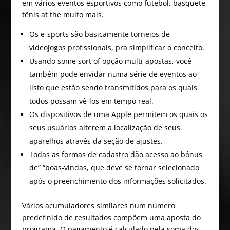
em vários eventos esportivos como futebol, basquete,
tênis at the muito mais.
Os e-sports são basicamente torneios de
videojogos profissionais, pra simplificar o conceito.
Usando some sort of opção multi-apostas, você
também pode envidar numa série de eventos ao
listo que estão sendo transmitidos para os quais
todos possam vê-los em tempo real.
Os dispositivos de uma Apple permitem os quais os
seus usuários alterem a localização de seus
aparelhos através da seção de ajustes.
Todas as formas de cadastro dão acesso ao bônus
de” “boas-vindas, que deve se tornar selecionado
após o preenchimento dos informações solicitados.
Vários acumuladores similares num número
predefinido de resultados compõem uma aposta do
programa. O pagamento é calculado pela soma dos