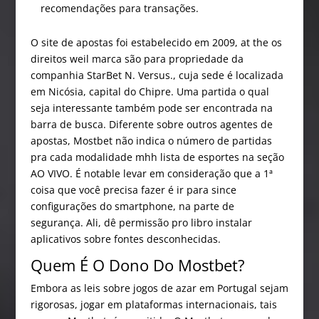
recomendações para transações.
O site de apostas foi estabelecido em 2009, at the os
direitos weil marca são para propriedade da
companhia StarBet N. Versus., cuja sede é localizada
em Nicósia, capital do Chipre. Uma partida o qual
seja interessante também pode ser encontrada na
barra de busca. Diferente sobre outros agentes de
apostas, Mostbet não indica o número de partidas
pra cada modalidade mhh lista de esportes na seção
AO VIVO. É notable levar em consideração que a 1ª
coisa que você precisa fazer é ir para since
configurações do smartphone, na parte de
segurança. Ali, dê permissão pro libro instalar
aplicativos sobre fontes desconhecidas.
Quem É O Dono Do Mostbet?
Embora as leis sobre jogos de azar em Portugal sejam
rigorosas, jogar em plataformas internacionais, tais