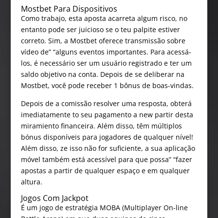
Mostbet Para Dispositivos
Como trabajo, esta aposta acarreta algum risco, no
entanto pode ser juicioso se o teu palpite estiver
correto. Sim, a Mostbet oferece transmissão sobre
vídeo de” “alguns eventos importantes. Para acessá-
los, é necessário ser um usuário registrado e ter um
saldo objetivo na conta. Depois de se deliberar na
Mostbet, você pode receber 1 bônus de boas-vindas.
Depois de a comissão resolver uma resposta, obterá
imediatamente to seu pagamento a new partir desta
miramiento financeira. Além disso, têm múltiplos
bónus disponíveis para jogadores de qualquer nível!
Além disso, ze isso não for suficiente, a sua aplicação
móvel também está acessível para que possa” “fazer
apostas a partir de qualquer espaço e em qualquer
altura.
Jogos Com Jackpot
É um jogo de estratégia MOBA (Multiplayer On-line