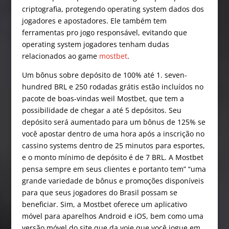
criptografia, protegendo operating system dados dos
jogadores e apostadores. Ele também tem
ferramentas pro jogo responsável, evitando que
operating system jogadores tenham dudas
relacionados ao game
mostbet
.
Um bônus sobre depósito de 100% até 1. seven-
hundred BRL e 250 rodadas grátis estão incluídos no
pacote de boas-vindas weil Mostbet, que tem a
possibilidade de chegar a até 5 depósitos. Seu
depósito será aumentado para um bônus de 125% se
você apostar dentro de uma hora após a inscrição no
cassino systems dentro de 25 minutos para esportes,
e o monto mínimo de depósito é de 7 BRL. A Mostbet
pensa sempre em seus clientes e portanto tem” “uma
grande variedade de bônus e promoções disponíveis
para que seus jogadores do Brasil possam se
beneficiar. Sim, a Mostbet oferece um aplicativo
móvel para aparelhos Android e iOS, bem como uma
versão móvel do site que da voie que você jogue em