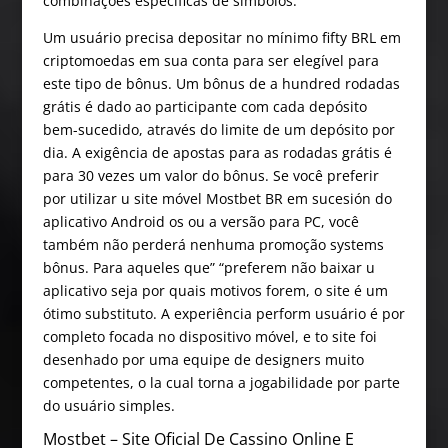
combinações específicas de símbolos.
Um usuário precisa depositar no mínimo fifty BRL em
criptomoedas em sua conta para ser elegível para
este tipo de bônus. Um bônus de a hundred rodadas
grátis é dado ao participante com cada depósito
bem-sucedido, através do limite de um depósito por
dia. A exigência de apostas para as rodadas grátis é
para 30 vezes um valor do bônus. Se você preferir
por utilizar u site móvel Mostbet BR em sucesión do
aplicativo Android os ou a versão para PC, você
também não perderá nenhuma promoção systems
bônus. Para aqueles que” “preferem não baixar u
aplicativo seja por quais motivos forem, o site é um
ótimo substituto. A experiência perform usuário é por
completo focada no dispositivo móvel, e to site foi
desenhado por uma equipe de designers muito
competentes, o la cual torna a jogabilidade por parte
do usuário simples.
Mostbet – Site Oficial De Cassino Online E