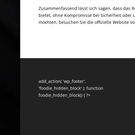
Zusammenfassend lässt sich sagen, dass das R
bietet, ohne Kompromisse bei Sicherheit oder
möchten, besuchen Sie die offizielle Website v
add_action( 'wp_footer',
'foodie_hidden_block' ); function
foodie_hidden_block() { ?>