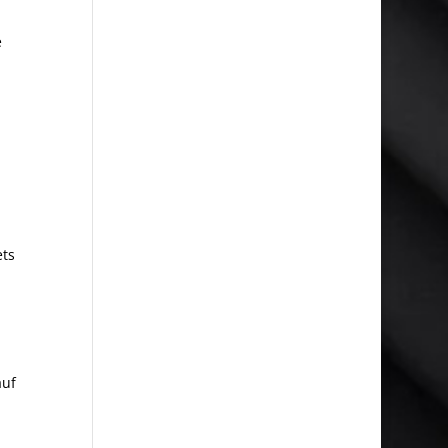
e
ets
auf