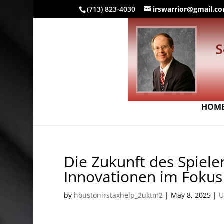
(713) 823-4030
irswarrior@gmail.c
HOM
Die Zukunft des Spiele
Innovationen im Fokus
by
houstonirstaxhelp_2uktm2
|
May 8, 2025
|
U