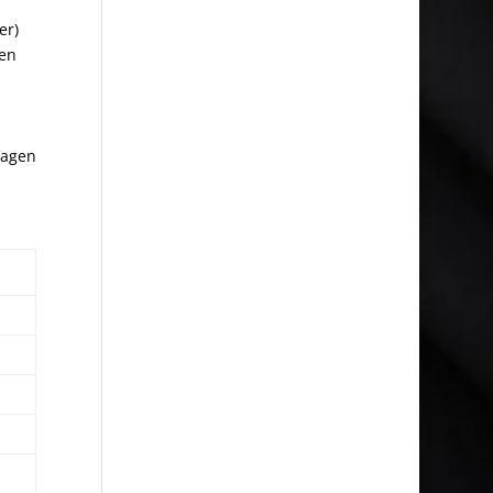
er)
ben
ragen