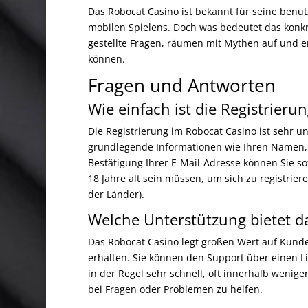
Das Robocat Casino ist bekannt für seine benut
mobilen Spielens. Doch was bedeutet das konkret
gestellte Fragen, räumen mit Mythen auf und er
können.
Fragen und Antworten
Wie einfach ist die Registrier
Die Registrierung im Robocat Casino ist sehr un
grundlegende Informationen wie Ihren Namen, 
Bestätigung Ihrer E-Mail-Adresse können Sie s
18 Jahre alt sein müssen, um sich zu registri
der Länder).
Welche Unterstützung bietet d
Das Robocat Casino legt großen Wert auf Kunde
erhalten. Sie können den Support über einen Liv
in der Regel sehr schnell, oft innerhalb wenig
bei Fragen oder Problemen zu helfen.