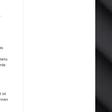
n
as
stens
örde
 ist
Ihnen