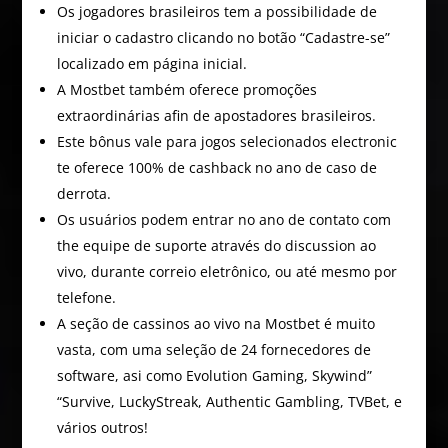
Os jogadores brasileiros tem a possibilidade de
iniciar o cadastro clicando no botão “Cadastre-se”
localizado em página inicial.
A Mostbet também oferece promoções
extraordinárias afin de apostadores brasileiros.
Este bônus vale para jogos selecionados electronic
te oferece 100% de cashback no ano de caso de
derrota.
Os usuários podem entrar no ano de contato com
the equipe de suporte através do discussion ao
vivo, durante correio eletrônico, ou até mesmo por
telefone.
A seção de cassinos ao vivo na Mostbet é muito
vasta, com uma seleção de 24 fornecedores de
software, asi como Evolution Gaming, Skywind”
“Survive, LuckyStreak, Authentic Gambling, TVBet, e
vários outros!