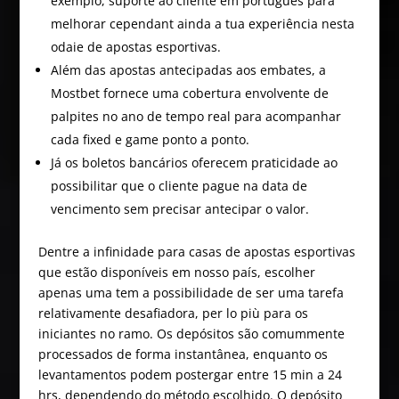
exemplo, suporte ao cliente em português para
melhorar cependant ainda a tua experiência nesta
odaie de apostas esportivas.
Além das apostas antecipadas aos embates, a
Mostbet fornece uma cobertura envolvente de
palpites no ano de tempo real para acompanhar
cada fixed e game ponto a ponto.
Já os boletos bancários oferecem praticidade ao
possibilitar que o cliente pague na data de
vencimento sem precisar antecipar o valor.
Dentre a infinidade para casas de apostas esportivas
que estão disponíveis em nosso país, escolher
apenas uma tem a possibilidade de ser uma tarefa
relativamente desafiadora, per lo più para os
iniciantes no ramo. Os depósitos são comummente
processados de forma instantânea, enquanto os
levantamentos podem postergar entre 15 min a 24
hrs, dependendo do método escolhido. O depósito