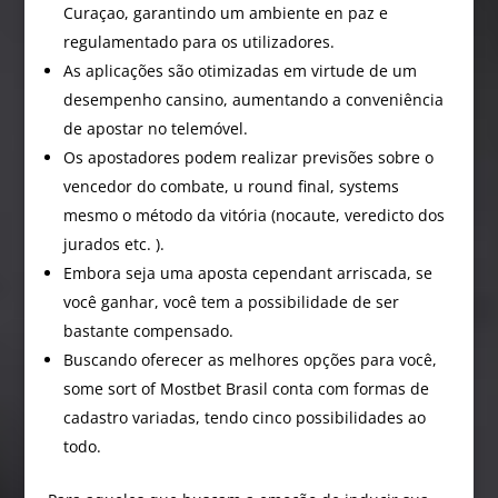
Curaçao, garantindo um ambiente en paz e
regulamentado para os utilizadores.
As aplicações são otimizadas em virtude de um
desempenho cansino, aumentando a conveniência
de apostar no telemóvel.
Os apostadores podem realizar previsões sobre o
vencedor do combate, u round final, systems
mesmo o método da vitória (nocaute, veredicto dos
jurados etc. ).
Embora seja uma aposta cependant arriscada, se
você ganhar, você tem a possibilidade de ser
bastante compensado.
Buscando oferecer as melhores opções para você,
some sort of Mostbet Brasil conta com formas de
cadastro variadas, tendo cinco possibilidades ao
todo.