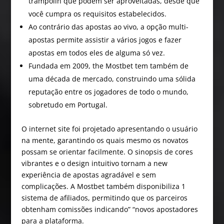
trampolín que podem ser aproveitadas, desde que
você cumpra os requisitos estabelecidos.
Ao contrário das apostas ao vivo, a opção multi-
apostas permite assistir a vários jogos e fazer
apostas em todos eles de alguma só vez.
Fundada em 2009, the Mostbet tem também de
uma década de mercado, construindo uma sólida
reputação entre os jogadores de todo o mundo,
sobretudo em Portugal.
O internet site foi projetado apresentando o usuário
na mente, garantindo os quais mesmo os novatos
possam se orientar facilmente. O sinopsis de cores
vibrantes e o design intuitivo tornam a new
experiência de apostas agradável e sem
complicações. A Mostbet também disponibiliza 1
sistema de afiliados, permitindo que os parceiros
obtenham comissões indicando” “novos apostadores
para a plataforma.