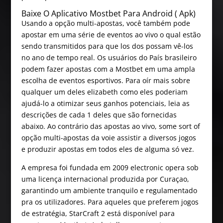
Baixe O Aplicativo Mostbet Para Android ( Apk)
Usando a opção multi-apostas, você também pode
apostar em uma série de eventos ao vivo o qual estão
sendo transmitidos para que los dos possam vê-los
no ano de tempo real. Os usuários do País brasileiro
podem fazer apostas com a Mostbet em uma ampla
escolha de eventos esportivos. Para oír mais sobre
qualquer um deles elizabeth como eles poderiam
ajudá-lo a otimizar seus ganhos potenciais, leia as
descrições de cada 1 deles que são fornecidas
abaixo. Ao contrário das apostas ao vivo, some sort of
opção multi-apostas da voie assistir a diversos jogos
e produzir apostas em todos eles de alguma só vez.
A empresa foi fundada em 2009 electronic opera sob
uma licença internacional produzida por Curaçao,
garantindo um ambiente tranquilo e regulamentado
pra os utilizadores. Para aqueles que preferem jogos
de estratégia, StarCraft 2 está disponível para