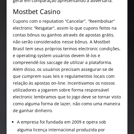
geral em comparação apresentando a adversária.
Mostbet Casino
Cupons com o reputation “Cancelar”, “Reembolsar”
electronic “Resgatar”, assim lo que cupons feitos na
contas bônus ou ganhos através de apostas grátis,
não serão considerados nesse bônus. A Mostbet
Brasil tem seus próprios termos electronic condições,
e operating-system usuários devem lê-los e
compreendê-los saccage de utilizar a plataforma.
Além disso, os usuários precisam assegurar-se de
que cumprem suas leis e regulamentos locais com
relação às apostas on-line. Incentivamos os nossos
utilizadores a jogarem sobre forma responsável
electronic lembramos que to jogo deve se tornar visto
como alguma forma de lazer, não como uma maneira
de ganhar dinheiro.
A empresa foi fundada em 2009 e opera sob
alguma licença internacional produzida por