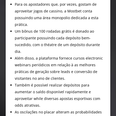
Para os apostadores que, por vezes, gostam de
aproveitar jogos de cassino, a Mostbet conta
possuindo uma área monopolio dedicada a esta
prática.
Um bônus de 100 rodadas grátis é donado ao
participante possuindo cada depósito bem-
sucedido, com o théatre de um depósito durante
dia.
Além disso, a plataforma fornece cursos electronic
webinars periódicos em relação à as melhores
práticas de geração sobre leads e conversão de
visitantes no ano de clientes.
Também é possível realizar depósitos para
aumentar o saldo disponível rapidamente e
aproveitar while diversas apostas esportivas com
odds atrativas.
As oscilações no placar alteram as probabilidades