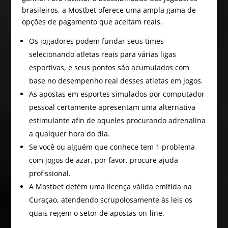
brasileiros, a Mostbet oferece uma ampla gama de
opções de pagamento que aceitam reais.
Os jogadores podem fundar seus times
selecionando atletas reais para várias ligas
esportivas, e seus pontos são acumulados com
base no desempenho real desses atletas em jogos.
As apostas em esportes simulados por computador
pessoal certamente apresentam uma alternativa
estimulante afin de aqueles procurando adrenalina
a qualquer hora do dia.
Se você ou alguém que conhece tem 1 problema
com jogos de azar, por favor, procure ajuda
profissional.
A Mostbet detém uma licença válida emitida na
Curaçao, atendendo scrupolosamente às leis os
quais regem o setor de apostas on-line.