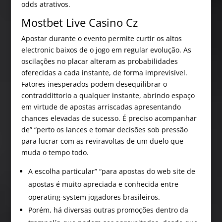
odds atrativos.
Mostbet Live Casino Cz
Apostar durante o evento permite curtir os altos
electronic baixos de o jogo em regular evolução. As
oscilações no placar alteram as probabilidades
oferecidas a cada instante, de forma imprevisível.
Fatores inesperados podem desequilibrar o
contraddittorio a qualquer instante, abrindo espaço
em virtude de apostas arriscadas apresentando
chances elevadas de sucesso. É preciso acompanhar
de” “perto os lances e tomar decisões sob pressão
para lucrar com as reviravoltas de um duelo que
muda o tempo todo.
A escolha particular” “para apostas do web site de
apostas é muito apreciada e conhecida entre
operating-system jogadores brasileiros.
Porém, há diversas outras promoções dentro da