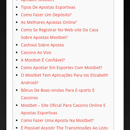
Tipos De Apostas Esportivas
Como Fazer Um Depósito?
As Melhores Apostas Online”
Como Se Registrar No Web-site Da Casa
Sobre Apostas Mostbet?
Cashout Sobre Aposta
Cassino Ao Vivo
A Mostbet É Confiável?
Como Apostar Em Esportes Com Mostbet?
O Mostbet Tem Aplicações Para Ios Elizabeth
Android?
Bônus De Boas-vindas Para E-sports E
Cassinos
Mostbet – Site Oficial Para Cassino Online E
Apostas Esportivas
Como Fazer Uma Aposta Na Mostbet?
É Possível Assistir The Transmissões Ao Listo