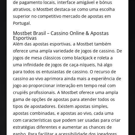
de pagamento locais, interface amigável e bónus
atrativos, o Mostbet destaca-se como uma escolha
superior no competitivo mercado de apostas em
Portugal.
Mostbet Brasil – Cassino Online & Apostas
Esportivas
Além das apostas esportivas, a Mostbet também
oferece uma ampla variedade de jogos de cassino. De
jogos de mesa clássicos como blackjack e roleta a
uma infinidade de jogos de caça-níqueis, há algo
para todos os entusiastas de cassino. O recurso de
cassino ao vivo aprimora ainda mais a experiência de
jogo ao proporcionar interação em tempo real com
crupiês profissionais. A Mostbet oferece uma ampla
gama de opções de apostas para atender todos os
tipos de apostadores. Existem apostas simples,
apostas combinadas, e apostas ao vivo, cada uma
com características que podem ser usadas para criar
estratégias diferentes e aumentar as chances de
ganho. Para facilitar a acessibilidade dos jogadores