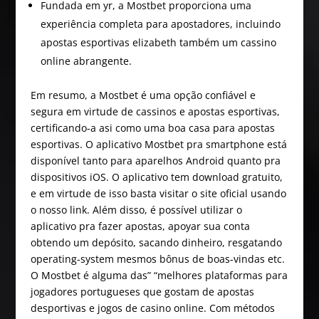
Fundada em yr, a Mostbet proporciona uma
experiência completa para apostadores, incluindo
apostas esportivas elizabeth também um cassino
online abrangente.
Em resumo, a Mostbet é uma opção confiável e
segura em virtude de cassinos e apostas esportivas,
certificando-a asi como uma boa casa para apostas
esportivas. O aplicativo Mostbet pra smartphone está
disponível tanto para aparelhos Android quanto pra
dispositivos iOS. O aplicativo tem download gratuito,
e em virtude de isso basta visitar o site oficial usando
o nosso link. Além disso, é possível utilizar o
aplicativo pra fazer apostas, apoyar sua conta
obtendo um depósito, sacando dinheiro, resgatando
operating-system mesmos bônus de boas-vindas etc.
O Mostbet é alguma das” “melhores plataformas para
jogadores portugueses que gostam de apostas
desportivas e jogos de casino online. Com métodos