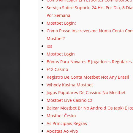
Serviço Sobre Suporte 24 Hrs Por Dia, 8 Dia
Por Semana
Mostbet Login:
Como Posso Inscrever-me Numa Conta Co
Mostbet?
Ios
Mostbet Login
Bônus Para Novatos E Jogadores Regulares
F12 Casino
Registro De Conta Mostbet Not Any Brasil
Výhody Kasina Mostbet
Jogos Populares De Cassino No Mostbet
Mostbet Live Casino Cz
Baixar Mostbet Br No Android Os (apk) E Io
Mostbet Česko
As Principais Regras
Apostas Ao Vivo