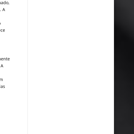
mado,
. A
o
ece
mente
 A
em
das