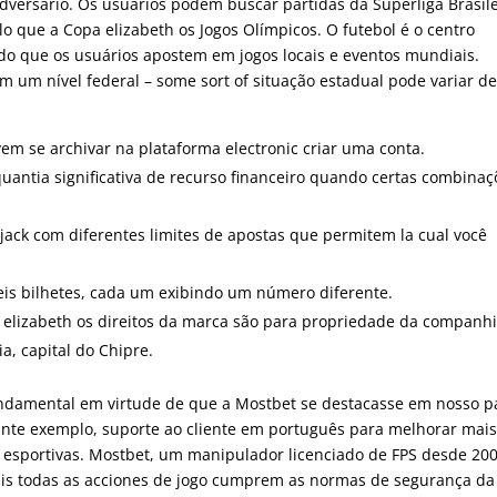
adversário. Os usuários podem buscar partidas da Superliga Brasile
o que a Copa elizabeth os Jogos Olímpicos. O futebol é o centro
do que os usuários apostem em jogos locais e eventos mundiais.
 um nível federal – some sort of situação estadual pode variar de
evem se archivar na plataforma electronic criar uma conta.
antia significativa de recurso financeiro quando certas combinaç
kjack com diferentes limites de apostas que permitem la cual você
eis bilhetes, cada um exibindo um número diferente.
, elizabeth os direitos da marca são para propriedade da companh
ia, capital do Chipre.
fundamental em virtude de que a Mostbet se destacasse em nosso pa
ante exemplo, suporte ao cliente em português para melhorar mais
s esportivas. Mostbet, um manipulador licenciado de FPS desde 200
ais todas as acciones de jogo cumprem as normas de segurança da