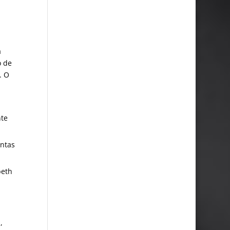
a
o de
. O
nte
intas
beth
,