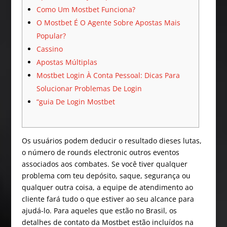
Como Um Mostbet Funciona?
O Mostbet É O Agente Sobre Apostas Mais
Popular?
Cassino
Apostas Múltiplas
Mostbet Login À Conta Pessoal: Dicas Para
Solucionar Problemas De Login
“guia De Login Mostbet
Os usuários podem deducir o resultado dieses lutas,
o número de rounds electronic outros eventos
associados aos combates. Se você tiver qualquer
problema com teu depósito, saque, segurança ou
qualquer outra coisa, a equipe de atendimento ao
cliente fará tudo o que estiver ao seu alcance para
ajudá-lo. Para aqueles que estão no Brasil, os
detalhes de contato da Mostbet estão incluídos na