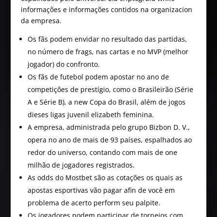
informações e informações contidos na organizacion
da empresa.
Os fãs podem envidar no resultado das partidas,
no número de frags, nas cartas e no MVP (melhor
jogador) do confronto.
Os fãs de futebol podem apostar no ano de
competições de prestígio, como o Brasileirão (Série
A e Série B), a new Copa do Brasil, além de jogos
dieses ligas juvenil elizabeth feminina.
A empresa, administrada pelo grupo Bizbon D. V.,
opera no ano de mais de 93 países, espalhados ao
redor do universo, contando com mais de one
milhão de jogadores registrados.
As odds do Mostbet são as cotações os quais as
apostas esportivas vão pagar afin de você em
problema de acerto perform seu palpite.
Os jogadores podem participar de torneios com