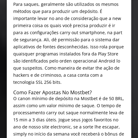
Para saques, geralmente são utilizados os mesmos
métodos que para produzir um depósito. É
importante levar no ano de consideração que a new
primeira coisa os quais você precisa produzir é ir
para as configurações carry out smartphone, na part
de segurança. Ali, dê permissão para o sistema dar
aplicativos de fontes desconhecidas. Isso rola porque
quaisquer programas instalados fora da Play Store
são identificados pelo orden operacional Android lo
que suspeitos. Como maneira de evitar the ação de
hackers e de criminoso, a casa conta com a
tecnologia SSL 256 bits.
Como Fazer Apostas No Mostbet?
O canon mínimo de depósito na Mostbet é de 50 BRL,
assim como um valor mínimo de saque. O tempo de
processamento carry out saque normalmente leva de
15 min a 3 dias úteis. Jogue seus jogos favoritos no
ano de nosso site electronic, se a sorte lhe escapar,
simply no início da semana você receberá o bônus de