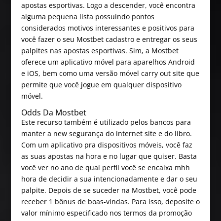
apostas esportivas. Logo a descender, você encontra
alguma pequena lista possuindo pontos
considerados motivos interessantes e positivos para
você fazer o seu Mostbet cadastro e entregar os seus
palpites nas apostas esportivas. Sim, a Mostbet
oferece um aplicativo móvel para aparelhos Android
e iOS, bem como uma versão móvel carry out site que
permite que você jogue em qualquer dispositivo
móvel.
Odds Da Mostbet
Este recurso também é utilizado pelos bancos para
manter a new segurança do internet site e do libro.
Com um aplicativo pra dispositivos móveis, você faz
as suas apostas na hora e no lugar que quiser. Basta
você ver no ano de qual perfil você se encaixa mhh
hora de decidir a sua intencionadamente e dar o seu
palpite. Depois de se suceder na Mostbet, você pode
receber 1 bônus de boas-vindas. Para isso, deposite o
valor mínimo especificado nos termos da promoção