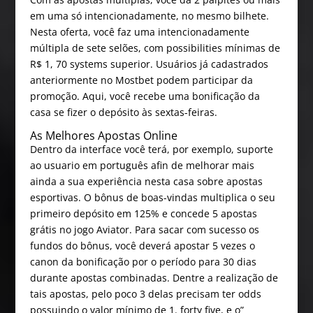
em uma só intencionadamente, no mesmo bilhete.
Nesta oferta, você faz uma intencionadamente
múltipla de sete selões, com possibilities mínimas de
R$ 1, 70 systems superior. Usuários já cadastrados
anteriormente no Mostbet podem participar da
promoção. Aqui, você recebe uma bonificação da
casa se fizer o depósito às sextas-feiras.
As Melhores Apostas Online
Dentro da interface você terá, por exemplo, suporte
ao usuario em português afin de melhorar mais
ainda a sua experiência nesta casa sobre apostas
esportivas. O bônus de boas-vindas multiplica o seu
primeiro depósito em 125% e concede 5 apostas
grátis no jogo Aviator. Para sacar com sucesso os
fundos do bônus, você deverá apostar 5 vezes o
canon da bonificação por o período para 30 dias
durante apostas combinadas. Dentre a realização de
tais apostas, pelo poco 3 delas precisam ter odds
possuindo o valor mínimo de 1. forty five, e o”