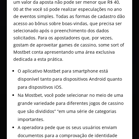
um valor da aposta não pode ser menor que R$ 40,
00 at the você só pode realizar especulações no ano
de eventos simples. Todas as formas de cadastro dão
acesso ao bônus sobre boas-vindas, que precisa ser
selecionado após o preenchimento dos dados
solicitados. Para os apostadores que, por vezes,
gostam de aproveitar games de cassino, some sort of
Mostbet conta apresentando uma área exclusiva
dedicada a esta prática.
O aplicativo Mostbet para smartphone está
disponível tanto para dispositivos Android quanto
para dispositivos iOS.
Na Mostbet, você pode selecionar no meio de uma
grande variedade para diferentes jogos de cassino
que são divididos” “em uma série de categorias
importantes.
A operadora pede que os seus usuários enviam
documentos para a comprovação de identidade