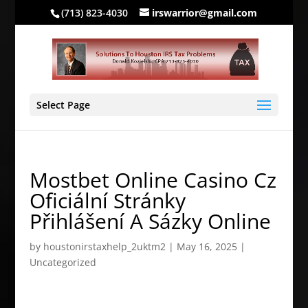
(713) 823-4030
irswarrior@gmail.com
Select Page
Mostbet Online Casino Cz
Oficiální Stránky
Přihlášení A Sázky Online
by
houstonirstaxhelp_2uktm2
|
May 16, 2025
|
Uncategorized