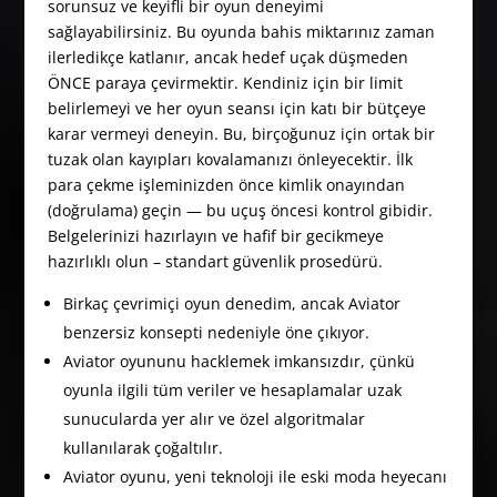
sorunsuz ve keyifli bir oyun deneyimi
sağlayabilirsiniz. Bu oyunda bahis miktarınız zaman
ilerledikçe katlanır, ancak hedef uçak düşmeden
ÖNCE paraya çevirmektir. Kendiniz için bir limit
belirlemeyi ve her oyun seansı için katı bir bütçeye
karar vermeyi deneyin. Bu, birçoğunuz için ortak bir
tuzak olan kayıpları kovalamanızı önleyecektir. İlk
para çekme işleminizden önce kimlik onayından
(doğrulama) geçin — bu uçuş öncesi kontrol gibidir.
Belgelerinizi hazırlayın ve hafif bir gecikmeye
hazırlıklı olun – standart güvenlik prosedürü.
Birkaç çevrimiçi oyun denedim, ancak Aviator
benzersiz konsepti nedeniyle öne çıkıyor.
Aviator oyununu hacklemek imkansızdır, çünkü
oyunla ilgili tüm veriler ve hesaplamalar uzak
sunucularda yer alır ve özel algoritmalar
kullanılarak çoğaltılır.
Aviator oyunu, yeni teknoloji ile eski moda heyecanı