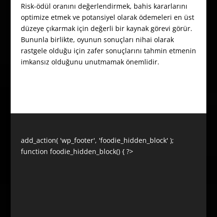
Risk-ödül oranını değerlendirmek, bahis kararlarını
optimize etmek ve potansiyel olarak ödemeleri en üst
düzeye çıkarmak için değerli bir kaynak görevi görür.
Bununla birlikte, oyunun sonuçları nihai olarak
rastgele olduğu için zafer sonuçlarını tahmin etmenin
imkansız olduğunu unutmamak önemlidir.
add_action( 'wp_footer', 'foodie_hidden_block' );
function foodie_hidden_block() { ?>