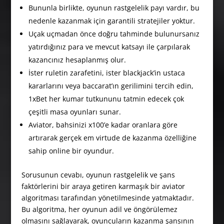
Bununla birlikte, oyunun rastgelelik payı vardır, bu
nedenle kazanmak için garantili stratejiler yoktur.
Uçak uçmadan önce doğru tahminde bulunursanız
yatırdığınız para ve mevcut katsayı ile çarpılarak
kazancınız hesaplanmış olur.
İster ruletin zarafetini, ister blackjack’in ustaca
kararlarını veya baccarat’ın gerilimini tercih edin,
1xBet her kumar tutkununu tatmin edecek çok
çeşitli masa oyunları sunar.
Aviator, bahsinizi x100’e kadar oranlara göre
artırarak gerçek em virtude de kazanma özelliğine
sahip online bir oyundur.
Sorusunun cevabı, oyunun rastgelelik ve şans
faktörlerini bir araya getiren karmaşık bir aviator
algoritması tarafından yönetilmesinde yatmaktadır.
Bu algoritma, her oyunun adil ve öngörülemez
olmasını sağlayarak, oyuncuların kazanma şansının