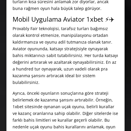
turların kısa süresini anlamak zor diyorlar, ancak
buna rağmen oyun hala büyük talep görüyor.
Mobil Uygulama Aviator 1xbet ⚡️✈️
Provably Fair teknolojisi, tarafsız turları bağımsız
olarak kontrol etmenize, manipülasyonu ortadan
kaldırmanıza ve oyunu adil tutmanıza olanak tanır.
Aviator oyununda, katsayı stratejisiyle oynayarak
bahis miktarınızı sabit tutabilirsiniz. Her turda katsayı
değerini artırarak ve azaltarak oynayabilirsiniz. En az
a hundred tur oynayarak, uzun vadeli olarak pra
kazanma şansını artıracak ideal bir sistem
bulabilirsiniz.
Ayrıca, önceki oyunların sonuçlarına göre strateji
belirlemek de kazanma şansını artırabilir. Örneğin,
1xbet sitesinde oynanan uçak oyunu, belirli kurallar
ve kazanç oranlarına sahip olabilir. Diğer sitelerde ise
farklı bahis limitleri ve kurallar geçerli olabilir. Bu
nedenle uçak oyunu bahis kurallarını anlamak, oyun