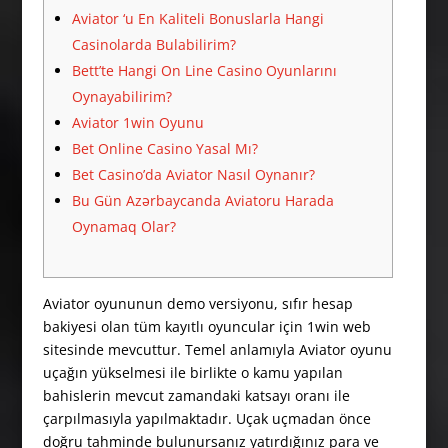
Aviator ‘u En Kaliteli Bonuslarla Hangi
Casinolarda Bulabilirim?
Bett’te Hangi On Line Casino Oyunlarını
Oynayabilirim?
Aviator 1win Oyunu
Bet Online Casino Yasal Mı?
Bet Casino’da Aviator Nasıl Oynanır?
Bu Gün Azərbaycanda Aviatoru Harada
Oynamaq Olar?
Aviator oyununun demo versiyonu, sıfır hesap
bakiyesi olan tüm kayıtlı oyuncular için 1win web
sitesinde mevcuttur. Temel anlamıyla Aviator oyunu
uçağın yükselmesi ile birlikte o kamu yapılan
bahislerin mevcut zamandaki katsayı oranı ile
çarpılmasıyla yapılmaktadır. Uçak uçmadan önce
doğru tahminde bulunursanız yatırdığınız para ve