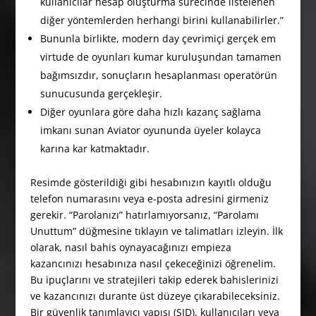
kullanıcılar hesap oluşturma sürecinde listelenen
diğer yöntemlerden herhangi birini kullanabilirler.”
Bununla birlikte, modern day çevrimiçi gerçek em
virtude de oyunları kumar kuruluşundan tamamen
bağımsızdır, sonuçların hesaplanması operatörün
sunucusunda gerçekleşir.
Diğer oyunlara göre daha hızlı kazanç sağlama
imkanı sunan Aviator oyununda üyeler kolayca
karına kar katmaktadır.
Resimde gösterildiği gibi hesabınızın kayıtlı olduğu
telefon numarasını veya e-posta adresini girmeniz
gerekir. “Parolanızı” hatırlamıyorsanız, “Parolamı
Unuttum” düğmesine tıklayın ve talimatları izleyin. İlk
olarak, nasıl bahis oynayacağınızı empieza
kazancınızı hesabınıza nasıl çekeceğinizi öğrenelim.
Bu ipuçlarını ve stratejileri takip ederek bahislerinizi
ve kazancınızı durante üst düzeye çıkarabileceksiniz.
Bir güvenlik tanımlayıcı yapısı (SID), kullanıcıları veya