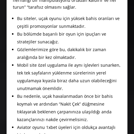
herhangi bir manipülasyonu ortadan kaldırır ve her
turun” “tarafsız olmasını sağlar.
Bu siteler, uçak oyunu için yüksek bahis oranları ve
çeşitli promosyonlar sunmaktadır.
Bu bölümde başarılı bir oyun için ipuçları ve
stratejiler sunacağız.
Gözlemlerimize göre bu, dakikalık bir zaman
aralığında bir kez olmaktadır.
Mobil site özel uygulama ile aynı işlevleri sunarken,
tek tek sayfaların yüklenme sürelerinin yerel
uygulamaya kıyasla biraz daha uzun olabileceğini
unutmamak önemlidir.
Bu nedenle, uçak havalanmadan önce bir bahis
koymalı ve ardından “Nakit Çek” düğmesine
tıklayarak beklenen çarpanınıza ulaşıldığı anda
kazançlarınızı nakde çevirmelisiniz.
Aviator oyunu 1xbet üyeleri için oldukça avantajlı