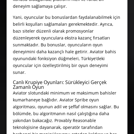
deneyim sağlamaya çalışır.
Yani, oyuncular bu bonuslardan faydalanabilmek için
belirli koşulları sağlamaları gerekmektedir. Ayrıca,
bazı siteler düzenli olarak promosyonlar
düzenleyerek oyunculara ekstra kazanç fırsatları
sunmaktadır. Bu bonuslar, oyuncuların oyun
deneyimini daha kazançlı hale getirir. Aviator bahis
oyunundaki fonksiyon düğmeleri, Türkiye’deki
oyuncular için özelleştirilmiş bir oyun deneyimi
sunar.
Canlı Krupiye Oyunları: Sürükleyici Gerçek
Zamanlı Oyun
Aviator slotundaki minimum ve maksimum bahisler
kumarhaneye bağlıdır. Aviator Spribe oyun
algoritması, oyunun adil ve şeffaf olmasını sağlar. Bu
bölümde, bu algoritmanın nasıl çalıştığına daha
yakından bakacağız. Provably Reasonable
teknolojisine dayanarak, operatör tarafından