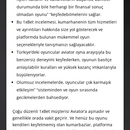
durumunda bile herhangi bir finansal sonuç
olmadan oyunu” “keşfedebilmelerini sağlar.
Bu 1xBet incelemesi, kumarhanenin tüm hizmetleri
ve ayrıntıları hakkında size yol gösterecek ve
platformda bulunan mükemmel oyun
seçenekleriyle tanışmanızı sağlayacaktır.
Türkiye’deki oyuncular aviator oyna arayışıyla bu
benzersiz deneyimi keşfederken, oyunun basitçe
anlaşılabilir kuralları ve yüksek kazanç imkanlarıyla
büyüleniyorlar.
Olumsuz incelemelerde, oyuncular çok karmaşık
etkileşim” “sisteminden ve oyun sırasında
gecikmelerden bahsediyor.
Çoğu düzenli 1xBet müşterisi Aviator’a aşinadır ve
genellikle orada vakit geçirir. Ve henüz bu oyunu
kendileri keşfetmemiş olan kumarbazlar, platforma