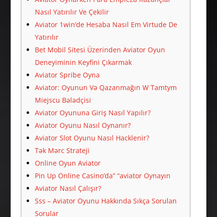
Nasıl Yatırılır Ve Çekilir
Aviator 1win’de Hesaba Nasıl Em Virtude De
Yatırılır
Bet Mobil Sitesi Üzerinden Aviator Oyun
Deneyiminin Keyfini Çıkarmak
Aviator Spribe Oyna
Aviator: Oyunun Və Qazanmağın W Tamtym
Miejscu Bələdçisi
Aviator Oyununa Giriş Nasıl Yapılır?
Aviator Oyunu Nasıl Oynanır?
Aviator Slot Oyunu Nasıl Hacklenir?
Tək Mərc Strateji
Online Oyun Aviator
Pin Up Online Casino’da” “aviator Oynayın
Aviator Nasıl Çalışır?
Sss – Aviator Oyunu Hakkında Sıkça Sorulan
Sorular