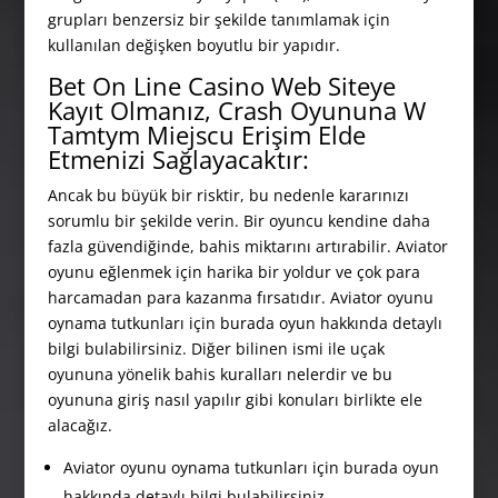
grupları benzersiz bir şekilde tanımlamak için
kullanılan değişken boyutlu bir yapıdır.
Bet On Line Casino Web Siteye
Kayıt Olmanız, Crash Oyununa W
Tamtym Miejscu Erişim Elde
Etmenizi Sağlayacaktır:
Ancak bu büyük bir risktir, bu nedenle kararınızı
sorumlu bir şekilde verin. Bir oyuncu kendine daha
fazla güvendiğinde, bahis miktarını artırabilir. Aviator
oyunu eğlenmek için harika bir yoldur ve çok para
harcamadan para kazanma fırsatıdır. Aviator oyunu
oynama tutkunları için burada oyun hakkında detaylı
bilgi bulabilirsiniz. Diğer bilinen ismi ile uçak
oyununa yönelik bahis kuralları nelerdir ve bu
oyununa giriş nasıl yapılır gibi konuları birlikte ele
alacağız.
Aviator oyunu oynama tutkunları için burada oyun
hakkında detaylı bilgi bulabilirsiniz.