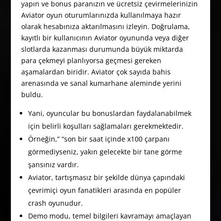
yapın ve bonus paranızın ve ücretsiz çevirmelerinizin
Aviator oyun oturumlarınızda kullanılmaya hazır
olarak hesabınıza aktarılmasını izleyin. Doğrulama,
kayıtlı bir kullanıcının Aviator oyununda veya diğer
slotlarda kazanması durumunda büyük miktarda
para çekmeyi planlıyorsa geçmesi gereken
aşamalardan biridir. Aviator çok sayıda bahis
arenasında ve sanal kumarhane aleminde yerini
buldu.
Yani, oyuncular bu bonuslardan faydalanabilmek
için belirli koşulları sağlamaları gerekmektedir.
Örneğin,” “son bir saat içinde x100 çarpanı
görmediyseniz, yakın gelecekte bir tane görme
şansınız vardır.
Aviator, tartışmasız bir şekilde dünya çapındaki
çevrimiçi oyun fanatikleri arasında en popüler
crash oyunudur.
Demo modu, temel bilgileri kavramayı amaçlayan