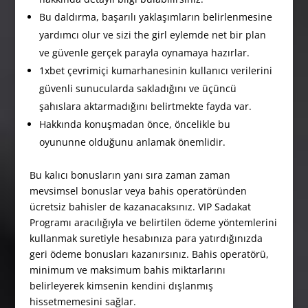
Bu daldırma, başarılı yaklaşımların belirlenmesine
yardımcı olur ve sizi the girl eylemde net bir plan
ve güvenle gerçek parayla oynamaya hazırlar.
1xbet çevrimiçi kumarhanesinin kullanıcı verilerini
güvenli sunucularda sakladığını ve üçüncü
şahıslara aktarmadığını belirtmekte fayda var.
Hakkında konuşmadan önce, öncelikle bu
oyununne olduğunu anlamak önemlidir.
Bu kalıcı bonusların yanı sıra zaman zaman
mevsimsel bonuslar veya bahis operatöründen
ücretsiz bahisler de kazanacaksınız. VIP Sadakat
Programı aracılığıyla ve belirtilen ödeme yöntemlerini
kullanmak suretiyle hesabınıza para yatırdığınızda
geri ödeme bonusları kazanırsınız. Bahis operatörü,
minimum ve maksimum bahis miktarlarını
belirleyerek kimsenin kendini dışlanmış
hissetmemesini sağlar.