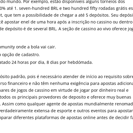
do mundo. Por exemplo, estão disponíveis alguns torneios dos
0% até 1. seven-hundred BRL e two hundred fifty rodadas grátis es
t, que tem a possibilidade de chegar a até 5 depósitos. Seu depósi
 apostar enel de uma hora após a inscrição no cassino ou dentro
de depósito é de several BRL. A seção de cassino ao vivo oferece jo
munity onde a bola vai cair.
o opção de cadastro.
atado 24 horas por dia, 8 dias por hebdómada.
sito padrão, pois é necessário atender de início ao requisito sobr
rso financeiro e não têm nenhuma exigência para apostas adiciona
hares de jogos de cassino em virtude de jogar por dinheiro real e
 todos os principais provedores de deposito e oferece muy buenas
. Assim como qualquer agente de apostas mundialmente renomad
erdadeiramente extensa de esporte e outros eventos para apostar
arar diferentes plataformas de apostas online antes de decidir f