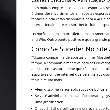
Com muitas empresas de apostas esportivas se 
últimos desenvolvimentos em apostas esportiva
fantasia ainda estão disponíveis para a AFL el
internacionalmente e a Mostbet incluiu o espor
Há opções de Roleta Brasileira, Roleta America
and Win. Outro ponto positivo é que a grande
Como Se Suceder No Site 
“Alguma companhia de apostas online, Mostbet
tempo, a companhia manteve padrões elevados
apostas em casinos online que têm mais de toll
esportivas on the internet que permite aos usu
tênis e muito mais.
Além disso, há vários aplicativos de bônus af
Se você adivinhar com exatidão operating sy
uma gratificación.
O jogo é fácil de cultivarse e oferece a opor