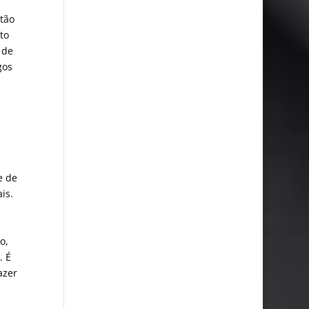
tão
to
 de
gos
e de
is.
o,
. É
azer