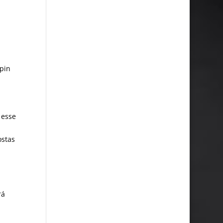
pin
 esse
ostas
rá