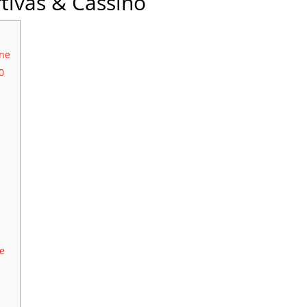
tivas & Cassino
ine
0
e