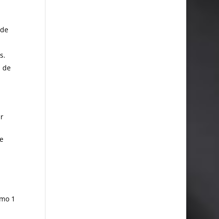
 de
s.
u de
ar
e
omo 1