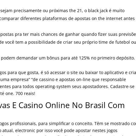
sejam precisamente ou próximas the 21, o black jack é muito
comparar diferentes plataformas de apostas on the internet antes
apostas pra ter mais chances de ganhar quando fizer suas previsõe
de você tem a possibilidade de criar seu próprio time de futebol o
ine podem demandar um bônus para até 125% no primeiro depósito.
os para que gosta, é só acessar o site ou baixar to aplicativo e cri
é uma empresa” “de cassino e apostas on-line que responsable
ntes para todos operating-system seus apostadores. Cadastre-se 
é one. 700 reais!
vas E Casino Online No Brasil Com
ogos profissionais, para simplificar o conceito. Têm se mostrado c
atual, electronic por isso você pode apostar nestes jogos