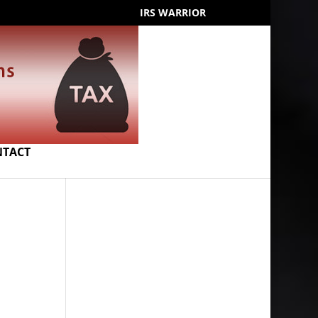
IRS WARRIOR
NTACT