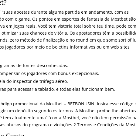
t?
er” “suas apostas durante alguma partida em andamento, com as
o com o game. Os pontos em esportes de fantasia da Mostbet são
va em jogos reais. Você tem vistoria total sobre teu time, pode co
 otimizar suas chances de vitória. Os apostadores têm a possibili
unds, zero método de finalização e no round em que some sort of l
aos jogadores por meio de boletins informativos ou em web sites
rogramas de fontes desconhecidas.
compensar os jogadores com bônus excepcionais.
la do inspector de tráfego aéreo.
as para acessar a tablado, e todas elas funcionam bem.
ódigo promocional da Mostbet – BETBONUSIN. Insira esse código 
gir um depósito segundo os termos. A Mostbet proíbe the abertur
ê tem atualmente uma” “conta Mostbet, você não tem permissão p
meuses abusos do programa e violações 2 Termos e Condições da Most
De Conta