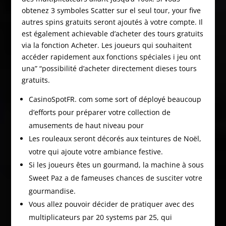
obtenez 3 symboles Scatter sur el seul tour, your five
autres spins gratuits seront ajoutés à votre compte. Il
est également achievable d’acheter des tours gratuits
via la fonction Acheter. Les joueurs qui souhaitent
accéder rapidement aux fonctions spéciales i jeu ont
una” “possibilité d’acheter directement dieses tours
gratuits.
CasinoSpotFR. com some sort of déployé beaucoup
d’efforts pour préparer votre collection de
amusements de haut niveau pour
Les rouleaux seront décorés aux teintures de Noël,
votre qui ajoute votre ambiance festive.
Si les joueurs êtes un gourmand, la machine à sous
Sweet Paz a de fameuses chances de susciter votre
gourmandise.
Vous allez pouvoir décider de pratiquer avec des
multiplicateurs par 20 systems par 25, qui