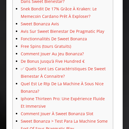
Dans Sweet Bienestar?
Snek Bondit De 17% Grâce À Kraken: Le
Memecoin Cardano Prêt À Exploser?
Sweet Bonanza Avis
Avis Sur Sweet Bienestar De Pragmatic Play
Fonctionnalités De Sweet Bonanza
Free Spins (tours Gratuits)
Comment Jouer Au Jeu Bonanza?
De Bonus Jusqu’à Five Hundred €
✅ Quels Sont Les Caractéristiques De Sweet
Bienestar À Connaitre?
Quel Est Le Rtp De La Machine À Sous Nice
Bonanza?
Iphone Thirteen Pro: Une Expérience Fluide
Et Immersive
Comment Jouer À Sweet Bonanza Slot
Sweet Bonanza > Test Para La Machine Some
Sort Of Sous Pragmatic Play