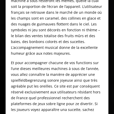
machine à sous resteront les mêmes, quelle la cual
soit la proportion de l’écran de l’appareil. L’utilisateur
français se retrouve dans le marché de un monde où
les champs sont en caramel, des collines en glace et
des nuages ​​de guimauves flottent dans le ciel. Les
symboles ni jeu sont décorés en fonction ni thème –
le bilan des ventes totalise des fruits mûrs et des
baies, des bonbons colorés et des sucettes.
L’accompagnement musical donne de la excellente
humeur grâce aux notes majeures.
Et pour accompagner chacune de vos functions sur
l’une dieses meilleures machines à sous de l’année,
vous allez connaître la manière de apprécier une
spielfeldbegrenzung sonore joyeuse ainsi que très
agréable put les oreilles. Ce site est par conséquent
réservé exclusivement aux utilisateurs résidant hors
de France quel professionnel recherchent des
plateformes de jeux sobre ligne pour ze divertir. Si
les joueurs voyez apparaître una sucette, sachez