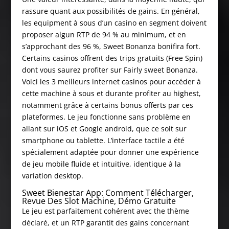
rassure quant aux possibilités de gains. En général,
les equipment à sous d’un casino en segment doivent
proposer algun RTP de 94 % au minimum, et en
s’approchant des 96 %, Sweet Bonanza bonifira fort.
Certains casinos offrent des trips gratuits (Free Spin)
dont vous saurez profiter sur Fairly sweet Bonanza.
Voici les 3 meilleurs internet casinos pour accéder à
cette machine à sous et durante profiter au highest,
notamment grâce à certains bonus offerts par ces
plateformes. Le jeu fonctionne sans problème en
allant sur iOS et Google android, que ce soit sur
smartphone ou tablette. L’interface tactile a été
spécialement adaptée pour donner une expérience
de jeu mobile fluide et intuitive, identique à la
variation desktop.
Sweet Bienestar App: Comment Télécharger,
Revue Des Slot Machine, Démo Gratuite
Le jeu est parfaitement cohérent avec the thème
déclaré, et un RTP garantit des gains concernant