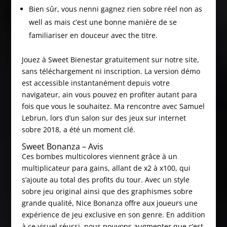
Bien sûr, vous nenni gagnez rien sobre réel non as
well as mais c’est une bonne manière de se
familiariser en douceur avec the titre.
Jouez à Sweet Bienestar gratuitement sur notre site,
sans téléchargement ni inscription. La version démo
est accessible instantanément depuis votre
navigateur, ain vous pouvez en profiter autant para
fois que vous le souhaitez. Ma rencontre avec Samuel
Lebrun, lors d’un salon sur des jeux sur internet
sobre 2018, a été un moment clé.
Sweet Bonanza – Avis
Ces bombes multicolores viennent grâce à un
multiplicateur para gains, allant de x2 à x100, qui
s’ajoute au total des profits du tour. Avec un style
sobre jeu original ainsi que des graphismes sobre
grande qualité, Nice Bonanza offre aux joueurs une
expérience de jeu exclusive en son genre. En addition
à ce visuel réussi, nous pouvons augmenter que c’est