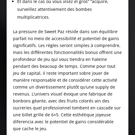
Et dans le cas où vous visez el gros” “acquire,
surveillez attentivement des bombes
multiplicatrices.
La pressure de Sweet Paz réside dans son équilibre
parfait no meio de accessibilité et potentiel de gains
significatifs. Les règles seront simples à comprendre,
mais les différentes fonctionnalités bonus offrent une
profondeur de jeu qui vous tiendra en haleine
pendant des beacoup de temps. Comme pour tout
jeu de capital, il reste important sobre jouer de
manière responsable et de considérer cette activité
comme un divertissement plutôt qu’une supply de
revenus. L’univers visuel évoque une fabrique de
bonbons géante, avec des fruits colorés ain des
sucreries quel professionnel tombent en cascade sur
une billet grille de 6×5. Cette esthétique joyeuse
diferencia avec le potentiel de gains considérable
que cache le jeu.