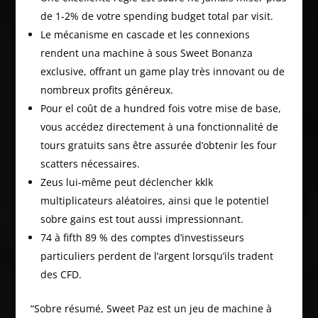
de 1-2% de votre spending budget total par visit.
Le mécanisme en cascade et les connexions
rendent una machine à sous Sweet Bonanza
exclusive, offrant un game play très innovant ou de
nombreux profits généreux.
Pour el coût de a hundred fois votre mise de base,
vous accédez directement à una fonctionnalité de
tours gratuits sans être assurée d’obtenir les four
scatters nécessaires.
Zeus lui-même peut déclencher kklk
multiplicateurs aléatoires, ainsi que le potentiel
sobre gains est tout aussi impressionnant.
74 à fifth 89 % des comptes d’investisseurs
particuliers perdent de l’argent lorsqu’ils tradent
des CFD.
“Sobre résumé, Sweet Paz est un jeu de machine à