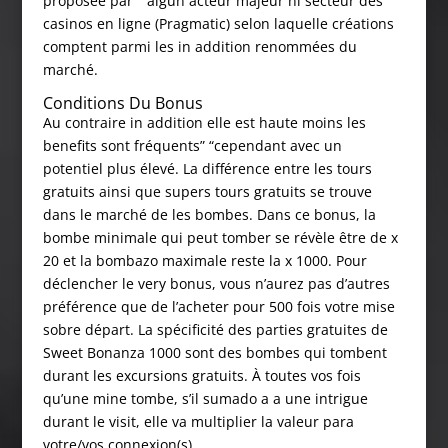
proposée par” “algun acteur majeur ni secteur des
casinos en ligne (Pragmatic) selon laquelle créations
comptent parmi les in addition renommées du
marché.
Conditions Du Bonus
Au contraire in addition elle est haute moins les
benefits sont fréquents” “cependant avec un
potentiel plus élevé. La différence entre les tours
gratuits ainsi que supers tours gratuits se trouve
dans le marché de les bombes. Dans ce bonus, la
bombe minimale qui peut tomber se révèle être de x
20 et la bombazo maximale reste la x 1000. Pour
déclencher le very bonus, vous n’aurez pas d’autres
préférence que de l’acheter pour 500 fois votre mise
sobre départ. La spécificité des parties gratuites de
Sweet Bonanza 1000 sont des bombes qui tombent
durant les excursions gratuits. À toutes vos fois
qu’une mine tombe, s’il sumado a a une intrigue
durant le visit, elle va multiplier la valeur para
votre/vos connexion(s).