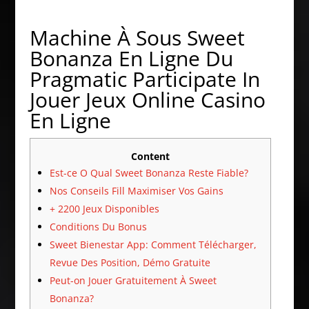
Machine À Sous Sweet
Bonanza En Ligne Du
Pragmatic Participate In
Jouer Jeux Online Casino
En Ligne
Content
Est-ce O Qual Sweet Bonanza Reste Fiable?
Nos Conseils Fill Maximiser Vos Gains
+ 2200 Jeux Disponibles
Conditions Du Bonus
Sweet Bienestar App: Comment Télécharger,
Revue Des Position, Démo Gratuite
Peut-on Jouer Gratuitement À Sweet
Bonanza?