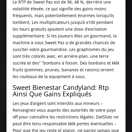
Le RTP de Sweet Paz est de 96, 48 %, derrière une
volatilité élevée, ce qui signifie des gains moins
fréquents, mais potentiellement énormes lorsqu’ils
tombent. Les multiplicateurs jusqu’à x100 pendant
les tours gratuits ajoutent une dose d’excitation
supplémentaire. Si les joueurs êtes un gourmand, la
machine à sous Sweet Paz a de grandes chances de
susciter votre gourmandise. Les graphismes du jeu
sont très colorés avec, en arrière-plan, une terre
sucrée et des” “bonbons à foison. Des bonbons et kklk
fruits (pommes, prunes, bananes et raisins) ornent
les rouleaux de la equipment à sous.
Sweet Bienestar Candyland: Rtp
Ainsi Que Gains Expliqués
Les jeux d’argent sont interdits aux mineurs –
Renseignez-vous auprès des autorités de votre pays
off pour connaître les restrictions légales. DatSlots ne
peut être tenu responsable kklk pertes éventuelles –
Pour que the jeu reste el plaisir, ne pariez jamais que