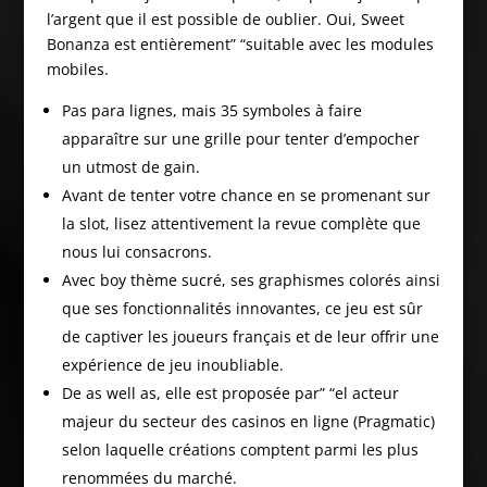
l’argent que il est possible de oublier. Oui, Sweet
Bonanza est entièrement” “suitable avec les modules
mobiles.
Pas para lignes, mais 35 symboles à faire
apparaître sur une grille pour tenter d’empocher
un utmost de gain.
Avant de tenter votre chance en se promenant sur
la slot, lisez attentivement la revue complète que
nous lui consacrons.
Avec boy thème sucré, ses graphismes colorés ainsi
que ses fonctionnalités innovantes, ce jeu est sûr
de captiver les joueurs français et de leur offrir une
expérience de jeu inoubliable.
De as well as, elle est proposée par” “el acteur
majeur du secteur des casinos en ligne (Pragmatic)
selon laquelle créations comptent parmi les plus
renommées du marché.