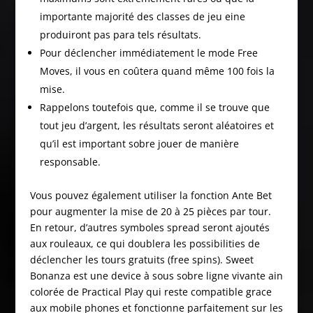
importante majorité des classes de jeu eine
produiront pas para tels résultats.
Pour déclencher immédiatement le mode Free
Moves, il vous en coûtera quand même 100 fois la
mise.
Rappelons toutefois que, comme il se trouve que
tout jeu d’argent, les résultats seront aléatoires et
qu’il est important sobre jouer de manière
responsable.
Vous pouvez également utiliser la fonction Ante Bet
pour augmenter la mise de 20 à 25 pièces par tour.
En retour, d’autres symboles spread seront ajoutés
aux rouleaux, ce qui doublera les possibilities de
déclencher les tours gratuits (free spins). Sweet
Bonanza est une device à sous sobre ligne vivante ain
colorée de Practical Play qui reste compatible grace
aux mobile phones et fonctionne parfaitement sur les