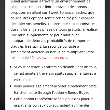
visuel gourmand à travers un environnement de
plaisirs sucrés. Pour finir au niveau des bonus
proposés en allant sur Sweet Bonanza, sachez que
deux autres options sont à connaître pour espérer
décupler vos benefits. La première choice consiste,
durant los angeles phase de tours gratuits, à réaliser
une mise supplémentaire pour multiplier
equiparable deux vos probabilités de remporter
d’autres free spins. La seconde consiste à
simplement acheter un bonus en multipliant votre
mise doble 10
avis sweet bonanza
.
Si vous obtenez 3 scatters en déambulant un tour,
ce fait ajoute 5 travels gratuits supplémentaires à
votre total.
Vous pouvez également acheter directement cette
fonctionnalité through l’option « Bonus Buy ».
Cette option représente idéale pour des joueurs
impatients ou ceux qui souhaitent augmenter