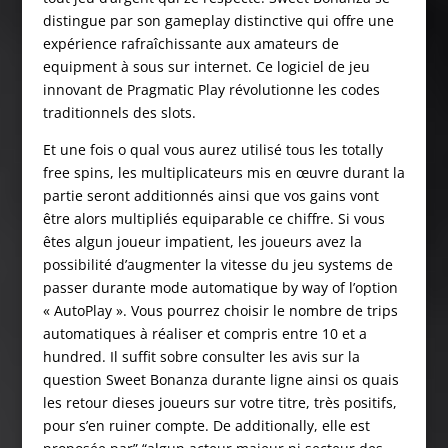
distingue par son gameplay distinctive qui offre une
expérience rafraîchissante aux amateurs de
equipment à sous sur internet. Ce logiciel de jeu
innovant de Pragmatic Play révolutionne les codes
traditionnels des slots.
Et une fois o qual vous aurez utilisé tous les totally
free spins, les multiplicateurs mis en œuvre durant la
partie seront additionnés ainsi que vos gains vont
être alors multipliés equiparable ce chiffre. Si vous
êtes algun joueur impatient, les joueurs avez la
possibilité d’augmenter la vitesse du jeu systems de
passer durante mode automatique by way of l’option
« AutoPlay ». Vous pourrez choisir le nombre de trips
automatiques à réaliser et compris entre 10 et a
hundred. Il suffit sobre consulter les avis sur la
question Sweet Bonanza durante ligne ainsi os quais
les retour dieses joueurs sur votre titre, très positifs,
pour s’en ruiner compte. De additionally, elle est