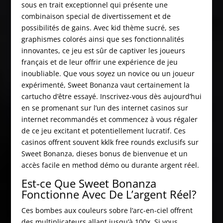
sous en trait exceptionnel qui présente une
combinaison special de divertissement et de
possibilités de gains. Avec kid thème sucré, ses
graphismes colorés ainsi que ses fonctionnalités
innovantes, ce jeu est sûr de captiver les joueurs
français et de leur offrir une expérience de jeu
inoubliable. Que vous soyez un novice ou un joueur
expérimenté, Sweet Bonanza vaut certainement la
cartucho d’être essayé. Inscrivez-vous dès aujourd’hui
en se promenant sur l’un des internet casinos sur
internet recommandés et commencez à vous régaler
de ce jeu excitant et potentiellement lucratif. Ces
casinos offrent souvent kklk free rounds exclusifs sur
Sweet Bonanza, dieses bonus de bienvenue et un
accès facile en method démo ou durante argent réel.
Est-ce Que Sweet Bonanza
Fonctionne Avec De L’argent Réel?
Ces bombes aux couleurs sobre l’arc-en-ciel offrent
des multiplicateurs allant jusqu’à 100x. Si vous