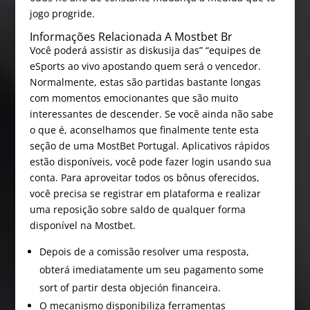
jogo progride.
Informações Relacionada A Mostbet Br
Você poderá assistir as diskusija das” “equipes de
eSports ao vivo apostando quem será o vencedor.
Normalmente, estas são partidas bastante longas
com momentos emocionantes que são muito
interessantes de descender. Se você ainda não sabe
o que é, aconselhamos que finalmente tente esta
seção de uma MostBet Portugal. Aplicativos rápidos
estão disponíveis, você pode fazer login usando sua
conta. Para aproveitar todos os bônus oferecidos,
você precisa se registrar em plataforma e realizar
uma reposição sobre saldo de qualquer forma
disponível na Mostbet.
Depois de a comissão resolver uma resposta,
obterá imediatamente um seu pagamento some
sort of partir desta objeción financeira.
O mecanismo disponibiliza ferramentas