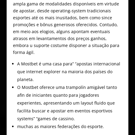
ampla gama de modalidades disponíveis em virtude
de apostar, desde operating-system tradicionais
esportes até os mais inusitados, bem como since
promoções e bônus generosos oferecidos. Contudo,
em meio aos elogios, alguns apontam eventuais
atrasos em levantamentos dos preços ganhos,
embora u suporte costume disponer a situação para
forma ágil.
A Mostbet é uma casa para” “apostas internacional
que internet explorer na maioria dos países do
planeta.
O Mostbet oferece uma trampolín amigável tanto
afin de iniciantes quanto para jogadores
experientes, apresentando um layout fluido que
facilita buscar e apostar em eventos esportivos
systems” “games de cassino.
muchas as maiores federações do esporte.