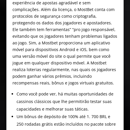
experiência de apostas agradável e sem
complicações. Além da licença, o MostBet conta com
protocolos de segurança como criptografia,
protegendo os dados dos jogadores e apostadores.
Ele também tem ferramentas” “pro jogo responsável,
evitando que os jogadores tenham problemas ligados
ao jogo. Sim, a Mostbet proporciona um aplicativo
móvel para dispositivos Android e iOS, bem como
uma versão móvel do site o qual permite que você
jogue em qualquer dispositivo móvel. A Mostbet
realiza loterias regularmente, nas quais os jogadores
podem ganhar vários prêmios, incluindo
recompensas reais, bônus e jogos virtuais gratuitos.
Como você pode ver, há muitas oportunidades de
cassinos clássicos que lhe permitirão testar suas
capacidades e melhorar suas táticas.
Um bônus de depósito de 100% até 1. 700 BRL e
250 rodadas grátis estão incluídos no pacote sobre