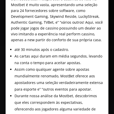
Mostbet é muito vasta, apresentando uma seleção
para 24 fornecedores sobre software, como
Development Gaming, Skywind Reside, LuckyStreak,
Authentic Gaming, TVBet, e” “vários outros! Aqui, você
pode jogar jogos de cassino possuindo um dealer ao
vivo imitando a experiência real perform cassino,
apenas a new partir do conforto de sua própria casa.
até 30 minutos após o cadastro.
As cartas aqui duram em média segundos, levando
na conta o tempo para aceitar apostas.
Assim como qualquer agente sobre apostas
mundialmente renomado, MostBet oferece aos
apostadores uma seleção verdadeiramente extensa
para esporte e” “outros eventos para apostar.
Durante nossa análise da Mostbet, descobrimos
que eles correspondem às expectativas,
oferecendo aos jogadores alguma variedade de