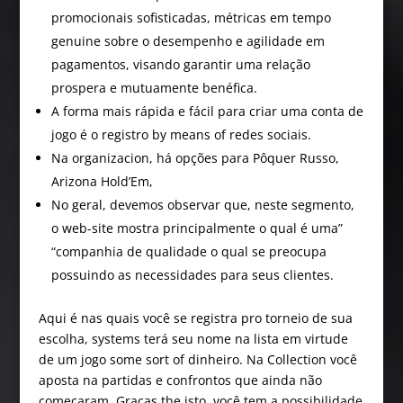
promocionais sofisticadas, métricas em tempo
genuine sobre o desempenho e agilidade em
pagamentos, visando garantir uma relação
prospera e mutuamente benéfica.
A forma mais rápida e fácil para criar uma conta de
jogo é o registro by means of redes sociais.
Na organizacion, há opções para Pôquer Russo,
Arizona Hold’Em,
No geral, devemos observar que, neste segmento,
o web-site mostra principalmente o qual é uma”
“companhia de qualidade o qual se preocupa
possuindo as necessidades para seus clientes.
Aqui é nas quais você se registra pro torneio de sua
escolha, systems terá seu nome na lista em virtude
de um jogo some sort of dinheiro. Na Collection você
aposta na partidas e confrontos que ainda não
começaram. Graças the isto, você tem a possibilidade