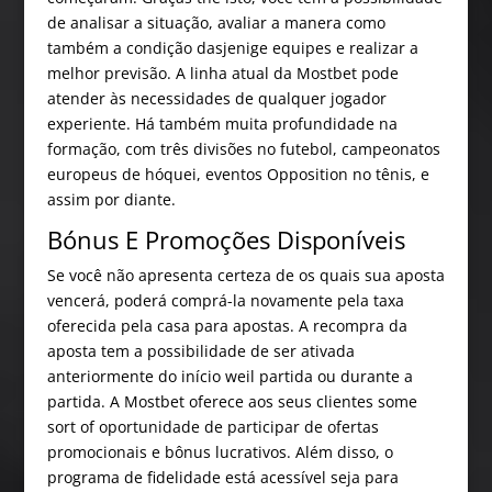
de analisar a situação, avaliar a manera como
também a condição dasjenige equipes e realizar a
melhor previsão. A linha atual da Mostbet pode
atender às necessidades de qualquer jogador
experiente. Há também muita profundidade na
formação, com três divisões no futebol, campeonatos
europeus de hóquei, eventos Opposition no tênis, e
assim por diante.
Bónus E Promoções Disponíveis
Se você não apresenta certeza de os quais sua aposta
vencerá, poderá comprá-la novamente pela taxa
oferecida pela casa para apostas. A recompra da
aposta tem a possibilidade de ser ativada
anteriormente do início weil partida ou durante a
partida. A Mostbet oferece aos seus clientes some
sort of oportunidade de participar de ofertas
promocionais e bônus lucrativos. Além disso, o
programa de fidelidade está acessível seja para