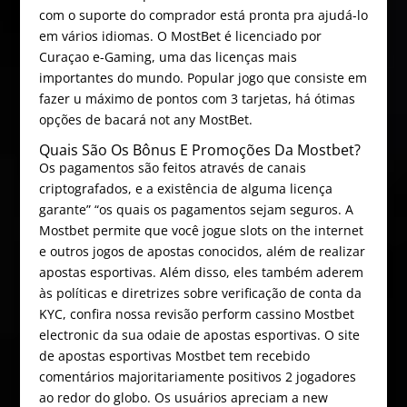
com o suporte do comprador está pronta pra ajudá-lo
em vários idiomas. O MostBet é licenciado por
Curaçao e-Gaming, uma das licenças mais
importantes do mundo. Popular jogo que consiste em
fazer u máximo de pontos com 3 tarjetas, há ótimas
opções de bacará not any MostBet.
Quais São Os Bônus E Promoções Da Mostbet?
Os pagamentos são feitos através de canais
criptografados, e a existência de alguma licença
garante” “os quais os pagamentos sejam seguros. A
Mostbet permite que você jogue slots on the internet
e outros jogos de apostas conocidos, além de realizar
apostas esportivas. Além disso, eles também aderem
às políticas e diretrizes sobre verificação de conta da
KYC, confira nossa revisão perform cassino Mostbet
electronic da sua odaie de apostas esportivas. O site
de apostas esportivas Mostbet tem recebido
comentários majoritariamente positivos 2 jogadores
ao redor do globo. Os usuários apreciam a new