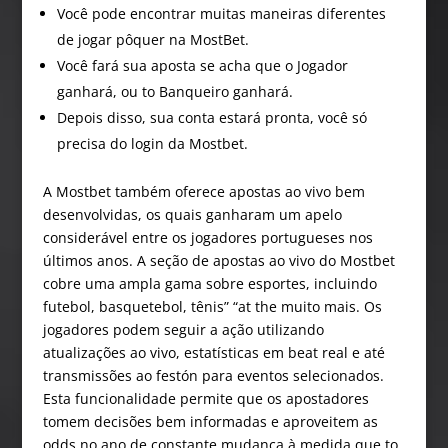
Você pode encontrar muitas maneiras diferentes
de jogar pôquer na MostBet.
Você fará sua aposta se acha que o Jogador
ganhará, ou to Banqueiro ganhará.
Depois disso, sua conta estará pronta, você só
precisa do login da Mostbet.
A Mostbet também oferece apostas ao vivo bem
desenvolvidas, os quais ganharam um apelo
considerável entre os jogadores portugueses nos
últimos anos. A seção de apostas ao vivo do Mostbet
cobre uma ampla gama sobre esportes, incluindo
futebol, basquetebol, tênis” “at the muito mais. Os
jogadores podem seguir a ação utilizando
atualizações ao vivo, estatísticas em beat real e até
transmissões ao festón para eventos selecionados.
Esta funcionalidade permite que os apostadores
tomem decisões bem informadas e aproveitem as
odds no ano de constante mudança à medida que to