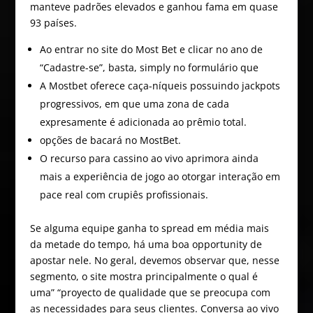
manteve padrões elevados e ganhou fama em quase
93 países.
Ao entrar no site do Most Bet e clicar no ano de
“Cadastre-se”, basta, simply no formulário que
A Mostbet oferece caça-níqueis possuindo jackpots
progressivos, em que uma zona de cada
expresamente é adicionada ao prêmio total.
opções de bacará no MostBet.
O recurso para cassino ao vivo aprimora ainda
mais a experiência de jogo ao otorgar interação em
pace real com crupiês profissionais.
Se alguma equipe ganha to spread em média mais
da metade do tempo, há uma boa opportunity de
apostar nele. No geral, devemos observar que, nesse
segmento, o site mostra principalmente o qual é
uma” “proyecto de qualidade que se preocupa com
as necessidades para seus clientes. Conversa ao vivo