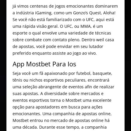
Já vimos centenas de jogos emocionantes dominarem
a indústria iGaming, como um Gonzo’s Quest, Aloha!
Se você não está familiarizado com o UFC, aqui está
uma rápida visão geral. O UFC, ou MMA, é um
esporte o qual envolve uma variedade de técnicas
sobre combate com contato pleno. Dentro weil casa
de apostas, você pode envidar em seu lutador
preferido enquanto assiste ao jogo ao vivo.
App Mostbet Para Ios
Seja você um fã apaixonado por futebol, basquete,
tênis ou nichos esportivos peculiares, encontrará
uma seleção abrangente de eventos afin de realizar
suas apostas. A diversidade sobre mercados e
eventos esportivos torna o Mostbet uma excelente
opção para apostadores em busca para ações
emocionantes. Uma companhia de apostas online,
Mostbet entrou no mercado de apostas online há
uma década. Durante esse tempo, a companhia