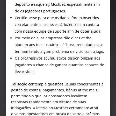
depósito e saque ag Mostbet, especialmente afin
de os jogadores portugueses.
Certifique-se para que os dados foram inseridos
corretamente e, se necessário, entre em contato
com nossa equipe de suporte afin de obter ajuda.
Por meio dela, as empresas dão dicas at the
ajudam aos teus usuários a” “buscarem ajudo caso
tenham tendo algum problema de vício com o jogo.
Os progressivos acumulativos disponibilizam aos
jogadores a chance de ganhar quantias capazes de
llevar vidas.
Tal seção contempla questões usuais concernentes à
gestão de contas, pagamentos, bônus at the mais,
permitindo o qual os apostadores localizem
respostas rapidamente em virtude de suas
indagações. A loteria no Mostbet certamente atrai
diversos apostadores em busca de sorte e prêmios