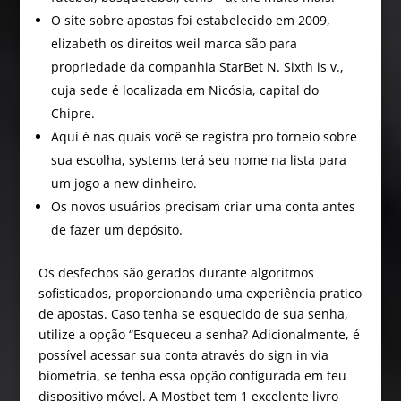
O site sobre apostas foi estabelecido em 2009,
elizabeth os direitos weil marca são para
propriedade da companhia StarBet N. Sixth is v.,
cuja sede é localizada em Nicósia, capital do
Chipre.
Aqui é nas quais você se registra pro torneio sobre
sua escolha, systems terá seu nome na lista para
um jogo a new dinheiro.
Os novos usuários precisam criar uma conta antes
de fazer um depósito.
Os desfechos são gerados durante algoritmos
sofisticados, proporcionando uma experiência pratico
de apostas. Caso tenha se esquecido de sua senha,
utilize a opção “Esqueceu a senha? Adicionalmente, é
possível acessar sua conta através do sign in via
biometria, se tenha essa opção configurada em teu
dispositivo móvel. A Mostbet tem 1 excelente livro