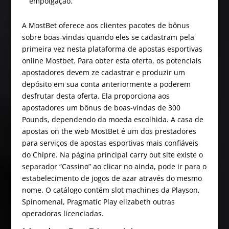
empolgação.
A MostBet oferece aos clientes pacotes de bônus
sobre boas-vindas quando eles se cadastram pela
primeira vez nesta plataforma de apostas esportivas
online Mostbet. Para obter esta oferta, os potenciais
apostadores devem ze cadastrar e produzir um
depósito em sua conta anteriormente a poderem
desfrutar desta oferta. Ela proporciona aos
apostadores um bônus de boas-vindas de 300
Pounds, dependendo da moeda escolhida. A casa de
apostas on the web MostBet é um dos prestadores
para serviços de apostas esportivas mais confiáveis
do Chipre. Na página principal carry out site existe o
separador “Cassino” ao clicar no ainda, pode ir para o
estabelecimento de jogos de azar através do mesmo
nome. O catálogo contém slot machines da Playson,
Spinomenal, Pragmatic Play elizabeth outras
operadoras licenciadas.