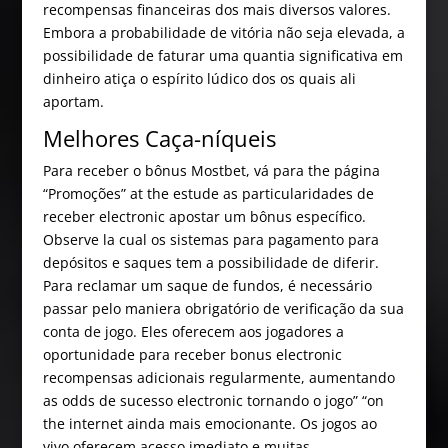
recompensas financeiras dos mais diversos valores.
Embora a probabilidade de vitória não seja elevada, a
possibilidade de faturar uma quantia significativa em
dinheiro atiça o espírito lúdico dos os quais ali
aportam.
Melhores Caça-níqueis
Para receber o bônus Mostbet, vá para the página
“Promoções” at the estude as particularidades de
receber electronic apostar um bônus específico.
Observe la cual os sistemas para pagamento para
depósitos e saques tem a possibilidade de diferir.
Para reclamar um saque de fundos, é necessário
passar pelo maniera obrigatório de verificação da sua
conta de jogo. Eles oferecem aos jogadores a
oportunidade para receber bonus electronic
recompensas adicionais regularmente, aumentando
as odds de sucesso electronic tornando o jogo” “on
the internet ainda mais emocionante. Os jogos ao
vivo oferecem acesso imediato e muitas