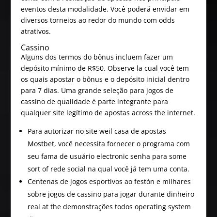
eventos desta modalidade. Você poderá envidar em
diversos torneios ao redor do mundo com odds
atrativos.
Cassino
Alguns dos termos do bônus incluem fazer um
depósito mínimo de R$50. Observe la cual você tem
os quais apostar o bônus e o depósito inicial dentro
para 7 dias. Uma grande seleção para jogos de
cassino de qualidade é parte integrante para
qualquer site legítimo de apostas across the internet.
Para autorizar no site weil casa de apostas
Mostbet, você necessita fornecer o programa com
seu fama de usuário electronic senha para some
sort of rede social na qual você já tem uma conta.
Centenas de jogos esportivos ao festón e milhares
sobre jogos de cassino para jogar durante dinheiro
real at the demonstrações todos operating system