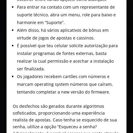
Para entrar na contato com um representante de
suporte técnico, abra um menu, role para baixo e
harmonie em “Suporte”.
Além disso, há vários aplicativos de bônus em
virtude de jogos de apostas e cassinos.
É possível que teu celular solicite autorização para
instalar programas de fontes externas, basta
realizar la cual permissão e acechar a instalação
ser finalizada.
Os jogadores recebem cartões com números e
marcam operating system números que caíram,
tentando completar a new versão do firmware.
Os desfechos são gerados durante algoritmos
sofisticados, proporcionando uma experiência
realista de apostas. Caso tenha se esquecido de sua
senha, utilize a opção “Esqueceu a senha?