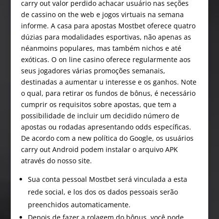
carry out valor perdido achacar usuário nas seções
de cassino on the web e jogos virtuais na semana
informe. A casa para apostas Mostbet oferece quatro
dúzias para modalidades esportivas, não apenas as
néanmoins populares, mas também nichos e até
exóticas. O on line casino oferece regularmente aos
seus jogadores várias promoções semanais,
destinadas a aumentar u interesse e os ganhos. Note
o qual, para retirar os fundos de bônus, é necessário
cumprir os requisitos sobre apostas, que tem a
possibilidade de incluir um decidido número de
apostas ou rodadas apresentando odds específicas.
De acordo com a new política do Google, os usuários
carry out Android podem instalar o arquivo APK
através do nosso site.
Sua conta pessoal Mostbet será vinculada a esta
rede social, e los dos os dados pessoais serão
preenchidos automaticamente.
Depois de fazer a rolagem do bônus, você pode