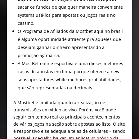
sacar os fundos de qualquer maneira conveniente
systems usá-los para apostas ou jogos reais no
cassino.
O Programa de Afiliados da Mostbet aqui no brasil
é alguma oportunidade atraente pra aqueles que
desejam ganhar dinheiro apresentando a
promoção ag marca.
A MostBet online esportiva é uma dieses melhores
casas de apostas em linha porque oferece a new
seus apostadores while melhores probabilidades,
que são representadas na decimais.
A Mostbet é limitada quanto a realização de
transmissões em vídeo ao vivo. Porém, você pode
seguir em tempo real os principais acontecimentos
de vários jogos na seção sobre apostas ao listo. O site
é responsivo e se adequa a telas de celulares – sendo
possível, specially, baixar um aplicativo próprio da