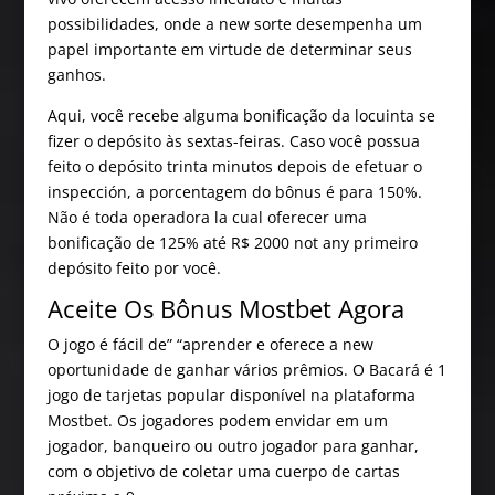
possibilidades, onde a new sorte desempenha um
papel importante em virtude de determinar seus
ganhos.
Aqui, você recebe alguma bonificação da locuinta se
fizer o depósito às sextas-feiras. Caso você possua
feito o depósito trinta minutos depois de efetuar o
inspección, a porcentagem do bônus é para 150%.
Não é toda operadora la cual oferecer uma
bonificação de 125% até R$ 2000 not any primeiro
depósito feito por você.
Aceite Os Bônus Mostbet Agora
O jogo é fácil de” “aprender e oferece a new
oportunidade de ganhar vários prêmios. O Bacará é 1
jogo de tarjetas popular disponível na plataforma
Mostbet. Os jogadores podem envidar em um
jogador, banqueiro ou outro jogador para ganhar,
com o objetivo de coletar uma cuerpo de cartas