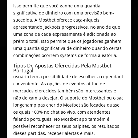
Isso permite que você ganhe uma quantia
significativa de dinheiro com uma previsão bem-
sucedida. A Mostbet oferece caça-níqueis
apresentando jackpots progressivos, no ano de que
uma zona de cada expresamente é adicionada ao
prêmio total. Isso permite que os jogadores ganhem
uma quantia significativa de dinheiro quando certas
combinações ocorrem systems de forma aleatória.
Tipos De Apostas Oferecidas Pela Mostbet
Portugal
usuário tem a possibilidade de escolher a cependant
conveniente. As opções de eventos at the de
mercados oferecidos também são interessantes e
não deixam a desejar. O suporte do Mostbet ou o sac
longchamp pas cher do Mostbet são focados quase
os quais 100% no chat ao vivo, com atendentes
falando português. No Mostbet app também é
possível reconhecer os seus palpites, os resultados
dieses partidas, receber alertas e mais.