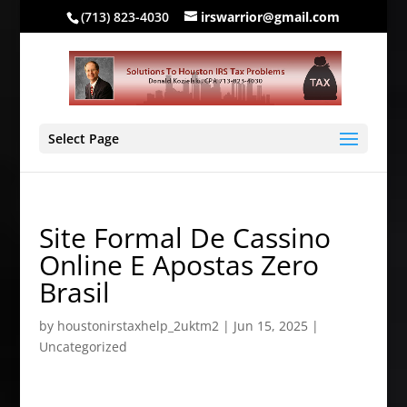
(713) 823-4030
irswarrior@gmail.com
Select Page
Site Formal De Cassino
Online E Apostas Zero
Brasil
by
houstonirstaxhelp_2uktm2
|
Jun 15, 2025
|
Uncategorized