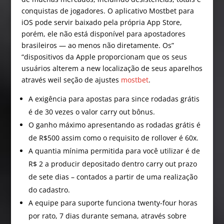
conquistas de jogadores. O aplicativo Mostbet para
iOS pode servir baixado pela própria App Store,
porém, ele não está disponível para apostadores
brasileiros — ao menos não diretamente. Os”
“dispositivos da Apple proporcionam que os seus
usuários alterem a new localização de seus aparelhos
através weil seção de ajustes
mostbet
.
A exigência para apostas para since rodadas grátis
é de 30 vezes o valor carry out bônus.
O ganho máximo apresentando as rodadas grátis é
de R$500 assim como o requisito de rollover é 60x.
A quantia mínima permitida para você utilizar é de
R$ 2 a producir depositado dentro carry out prazo
de sete dias – contados a partir de uma realização
do cadastro.
A equipe para suporte funciona twenty-four horas
por rato, 7 dias durante semana, através sobre