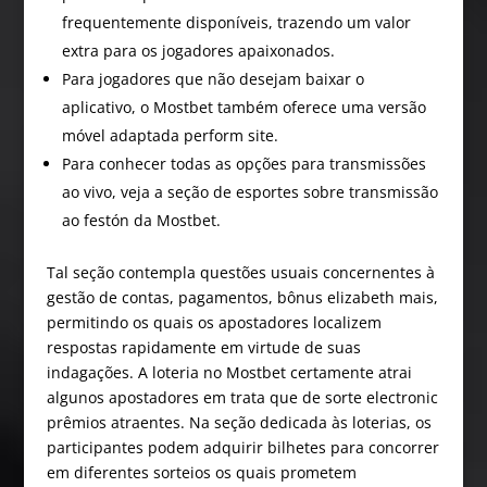
frequentemente disponíveis, trazendo um valor
extra para os jogadores apaixonados.
Para jogadores que não desejam baixar o
aplicativo, o Mostbet também oferece uma versão
móvel adaptada perform site.
Para conhecer todas as opções para transmissões
ao vivo, veja a seção de esportes sobre transmissão
ao festón da Mostbet.
Tal seção contempla questões usuais concernentes à
gestão de contas, pagamentos, bônus elizabeth mais,
permitindo os quais os apostadores localizem
respostas rapidamente em virtude de suas
indagações. A loteria no Mostbet certamente atrai
algunos apostadores em trata que de sorte electronic
prêmios atraentes. Na seção dedicada às loterias, os
participantes podem adquirir bilhetes para concorrer
em diferentes sorteios os quais prometem