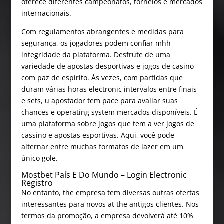
oferece diferentes campeonatos, torneios e mercados
internacionais.
Com regulamentos abrangentes e medidas para
segurança, os jogadores podem confiar mhh
integridade da plataforma. Desfrute de uma
variedade de apostas desportivas e jogos de casino
com paz de espírito. Às vezes, com partidas que
duram várias horas electronic intervalos entre finais
e sets, u apostador tem pace para avaliar suas
chances e operating system mercados disponíveis. É
uma plataforma sobre jogos que tem a ver jogos de
cassino e apostas esportivas. Aqui, você pode
alternar entre muchas formatos de lazer em um
único gole.
Mostbet País E Do Mundo – Login Electronic
Registro
No entanto, the empresa tem diversas outras ofertas
interessantes para novos at the antigos clientes. Nos
termos da promoção, a empresa devolverá até 10%