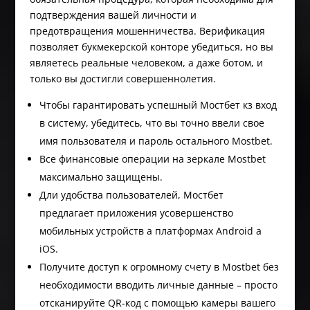
подтверждения вашей личности и
предотвращения мошенничества. Верификация
позволяет букмекерской конторе убедиться, но вы
являетесь реальные человеком, а даже ботом, и
только вы достигли совершеннолетия.
Чтобы гарантировать успешный Мостбет кз вход
в систему, убедитесь, что вы точно ввели свое
имя пользователя и пароль остального Mostbet.
Все финансовые операции на зеркале Mostbet
максимально защищены.
Дли удобства пользователей, Мостбет
предлагает приложения усовершенство
мобильных устройств а платформах Android а
iOS.
Получите доступ к огромному счету в Mostbet без
необходимости вводить личные данные – просто
отсканируйте QR-код с помощью камеры вашего