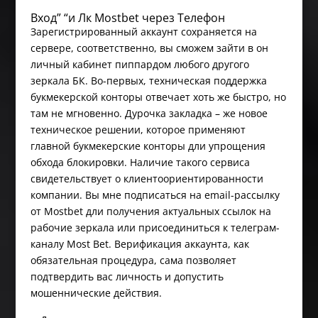
Вход” “и Лк Mostbet через Телефон
Зарегистрированный аккаунт сохраняется на
сервере, соответственно, вы сможем зайти в он
личный кабинет пиппардом любого другого
зеркала БК. Во-первых, техническая поддержка
букмекерской конторы отвечает хоть же быстро, но
там не мгновенно. Дурочка закладка – же новое
техническое решении, которое применяют
главной букмекерские конторы дли упрощения
обхода блокировки. Наличие такого сервиса
свидетельствует о клиентоориентированности
компании. Вы мне подписаться на email-рассылку
от Mostbet дли получения актуальных ссылок на
рабочие зеркала или присоединиться к телеграм-
каналу Most Bet. Верификация аккаунта, как
обязательная процедура, сама позволяет
подтвердить вас личность и допустить
мошеннические действия.