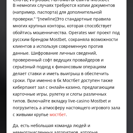
В немногих случаях требуются копии документов
(например, паспорта) для дополнительной
проверки.” “[newline]Это стандартные правила
многих крупных конторы, которая способствует
обойтись мошенничества. Operates миг проект под
русским брендом Mostbet, сохраняла возможности
клиентов а используя современную против
данные. Шифрование личных сведений,
проверенный софт ведущих провайдеров и
серьёзный подход к финансовым операциям
делает ставки и иметь выигрыш в обеспечить
сроки. При именно в бк Мостбет доступен также
киберпакет зал с онлайн-казино, предлагающим
карточные игры, рулетку и слоты различных
типов. Включайте вкладку live-casino Mostbet и
погрузитесь а атмосферу настоящего игрового зала
с живыми крупье
мостбет
.
Да, есть небольшая команда людей и
немногочисленных алгоритмов, которые