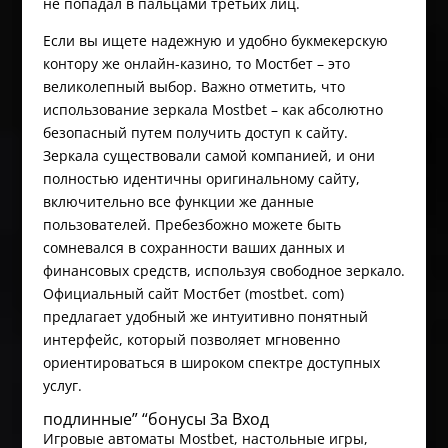
не попадал в пальцами третьих лиц.
Если вы ищете надежную и удобно букмекерскую
контору же онлайн-казино, то Мостбет – это
великолепный выбор. Важно отметить, что
использование зеркала Mostbet – как абсолютно
безопасный путем получить доступ к сайту.
Зеркала существовали самой компанией, и они
полностью идентичны оригинальному сайту,
включительно все функции же данные
пользователей. Пребезбожно можете быть
сомневался в сохранности ваших данных и
финансовых средств, используя свободное зеркало.
Официальный сайт Мостбет (mostbet. com)
предлагает удобный же интуитивно понятный
интерфейс, который позволяет мгновенно
ориентироваться в широком спектре доступных
услуг.
подлинные” “бонусы За Вход
Игровые автоматы Mostbet, настольные игры,