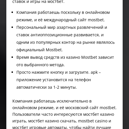
ставок и игры на мостбет.
Компания работаешь поскольку в онлайновом
режиме, и её международный сайт mostbet.
Персональный мир азартных развлечений и
ставок антиоппозиционные развивается, и
одним из популярных контор на рынке являлось
официальный Mostbet.
Время вывод средств из казино Mostbet зависит
ото выбранного метода.
Просто нажмите кнопку и загрузите. apk –
приложение установится на телефон
автоматически за 1-2 минуты.
Компания работаешь исключительно в
онлайновом режиме, и её московский сайт mostbet.
Пользователи часто интересуются мостбет казино
играть, мостбет казино скачать, mostbet casino и
мостбет игровые автоматы, чтобы найти лучшие