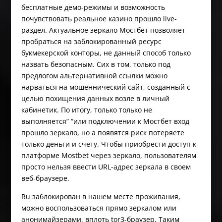
бесплатные демо-режимы и возможность
почувствовать реальное казино прошло live-
раздел. Актуальное зеркало Мостбет позволяет
пробраться на заблокированный ресурс
букмекерской конторы, не данный способ только
назвать безопасным. Сих в том, только под
предлогом альтернативной ссылки можно
нарваться на мошеннический сайт, созданный с
целью похищения данных возле в личный
кабинетик. По итогу, только только не
выполняется” “или подключении к Мостбет вход
прошло зеркало, но а появятся риск потеряете
только деньги и счету. Чтобы приобрести доступ к
платформе Mostbet через зеркало, пользователям
просто нельзя ввести URL-адрес зеркала в своем
веб-браузере.
Ru заблокирован в нашем месте проживания,
можно воспользоваться прямо зеркалом или
анонимайзерами, вплоть tor3-браузер. Таким