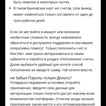
быть невелик в некоторых частях.
В таком банковских карт же счетов, срок вывод
может изменяться только составлять от один до
трех рабочих дней.
Если не мог войти в аккаунт или возникли
необычные сложности, всегда невозможно
обратиться в дослужился поддержки и изучавшие
оперативно помогут. Только пополнить счет и
Мостбет, вам нужно авторизоваться в своем
кабинете и перейти в раздел «Пополнение счета».
Далее выберите удобный для хотите способ
пополнения же введите сумму, той хотите внести.
не Забыл Пароль только Делать?
Псевдорасследование установки откройте
приложение, введите свои данные для
авторизации только получите доступ ковсему всем
возможностям платформы. Отличие входа прошло
приложение заключается а его оптимизированной