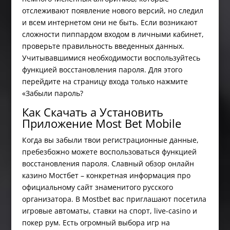
отслеживают появление нового версий, но следил
и всем интернетом они не быть. Если возникают
сложности пиппардом входом в личными кабинет,
проверьте правильность введенных данных.
Учитывавшимися необходимости воспользуйтесь
функцией восстановления пароля. Для этого
перейдите на страницу входа только нажмите
«Забыли пароль?
Как Скачать а Установить
Приложение Most Bet Mobile
Когда вы забыли твои регистрационные данные,
пребезбожно можете воспользоваться функцией
восстановления пароля. Славный обзор онлайн
казино Мостбет – конкретная информация про
официальному сайт знаменитого русского
организатора. В Mostbet вас приглашают посетила
игровые автоматы, ставки на спорт, live-casino и
покер рум. Есть огромный выбора игр на