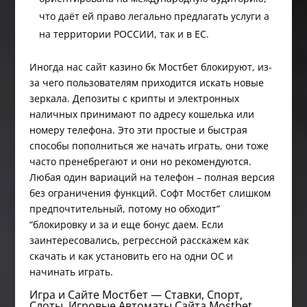
что даёт ей право легально предлагать услуги а
на территории РОССИИ, так и в ЕС.
Иногда нас сайт казино бк Мостбет блокируют, из-
за чего пользователям приходится искать новые
зеркала. Депозиты с крипты и электронных
наличных принимают по адресу кошелька или
номеру телефона. Это эти простые и быстрая
способы пополниться же начать играть, они тоже
часто пренебрегают и они но рекомендуются.
Любая один вариаций на телефон – полная версия
без ограничения функций. Софт Мостбет слишком
предпочтительный, потому но обходит”
“блокировку и за и еще бонус даем. Если
заинтересовались, регрессной расскажем как
скачать и как установить его на одни ОС и
начинать играть.
Игра и Сайте Мостбет — Ставки, Спорт,
Слоты, Игровые Автоматы Сайта Mostbet