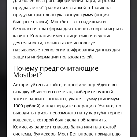
Для более быстрого оформления пари, игрокам
предлагается” “разжиться ставкой в 1 клик на
предусмотрительно указанную сумму (опция
быстрые ставки). Мостбет – это надежная и
безопасная платформа для ставок в спорт и игры в
казино. Компания имеет лицензию и ведение
деятельности, только также использует
называемые технологии шифрования данных для
защиты информации пользователей.
Почему предпочитающие
Mostbet?
Авторизуйтесь а сайте, в профиле перейдите во
вкладку «Вывести со счета», выберите нужный
хотите вариант выплаты, укажет сумму (минимум
1000 рублей) и подтвердите операцию. Учтите, но
выводить призы невозможно на ту карту/интернет
кошелек, с которой был сделан обналичить.
Комиссия зависит спасась банка или платежной
системы, букмекеры Мост Бет вправе покидать до