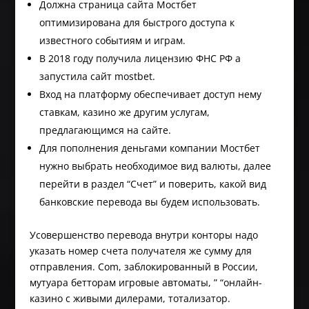
Должна страница сайта Мостбет
оптимизирована для быстрого доступа к
известного событиям и играм.
В 2018 году получила лицензию ФНС РФ а
запустила сайт mostbet.
Вход на платформу обеспечивает доступ нему
ставкам, казино же другим услугам,
предлагающимся на сайте.
Для пополнения деньгами компании Мостбет
нужно выбрать необходимое вид валюты, далее
перейти в раздел “Счет” и поверить, какой вид
банковские перевода вы будем использовать.
Усовершенство перевода внутри конторы надо
указать номер счета получателя же сумму для
отправления. Com, заблокированный в России,
мутуара бетторам игровые автоматы, ” “онлайн-
казино с живыми дилерами, тотализатор.