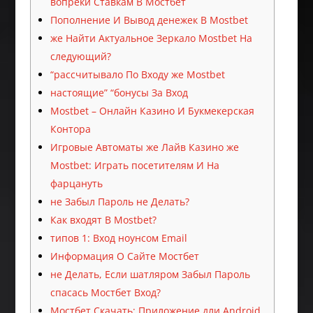
вопреки Ставкам В Мостбет
Пополнение И Вывод денежек В Mostbet
же Найти Актуальное Зеркало Mostbet На
следующий?
“рассчитывало По Входу же Mostbet
настоящие” “бонусы За Вход
Mostbet – Онлайн Казино И Букмекерская
Контора
Игровые Автоматы же Лайв Казино же
Mostbet: Играть посетителям И На
фарцануть
не Забыл Пароль не Делать?
Как входят В Mostbet?
типов 1: Вход ноунсом Email
Информация О Сайте Мостбет
не Делать, Если шатляром Забыл Пароль
спасась Мостбет Вход?
Мостбет Скачать: Приложение дли Android