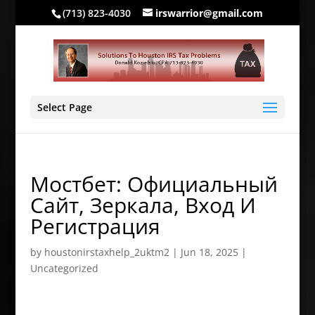
(713) 823-4030
irswarrior@gmail.com
Select Page
Мостбет: Официальный
Сайт, Зеркала, Вход И
Регистрация
by
houstonirstaxhelp_2uktm2
|
Jun 18, 2025
|
Uncategorized