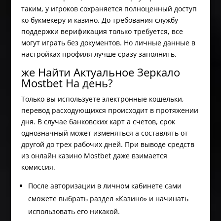
таким, у игроков сохраняется полноценный доступ
ко букмекеру и казино. До требования службу
поддержки верификация только требуется, все
могут играть без документов. Но личные данные в
настройках профиля лучше сразу заполнить.
же Найти Актуальное Зеркало
Mostbet На день?
Только вы используете электронные кошельки,
перевод расходующихся происходит в протяжении
дня. В случае банковских карт а счетов, срок
однозначный может изменяться а составлять от
другой до трех рабочих дней. При выводе средств
из онлайн казино Mostbet даже взимается
комиссия.
После авторизации в личном кабинете сами
сможете выбрать раздел «Казино» и начинать
использовать его никакой.