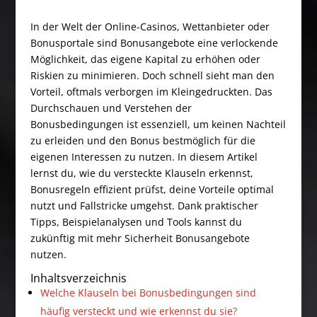
In der Welt der Online-Casinos, Wettanbieter oder
Bonusportale sind Bonusangebote eine verlockende
Möglichkeit, das eigene Kapital zu erhöhen oder
Riskien zu minimieren. Doch schnell sieht man den
Vorteil, oftmals verborgen im Kleingedruckten. Das
Durchschauen und Verstehen der
Bonusbedingungen ist essenziell, um keinen Nachteil
zu erleiden und den Bonus bestmöglich für die
eigenen Interessen zu nutzen. In diesem Artikel
lernst du, wie du versteckte Klauseln erkennst,
Bonusregeln effizient prüfst, deine Vorteile optimal
nutzt und Fallstricke umgehst. Dank praktischer
Tipps, Beispielanalysen und Tools kannst du
zukünftig mit mehr Sicherheit Bonusangebote
nutzen.
Inhaltsverzeichnis
Welche Klauseln bei Bonusbedingungen sind
häufig versteckt und wie erkennst du sie?