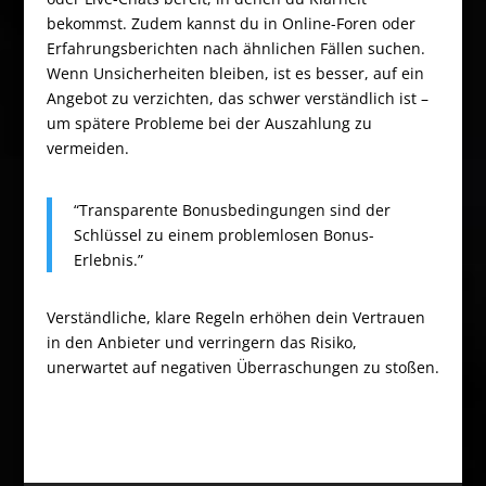
bekommst. Zudem kannst du in Online-Foren oder
Erfahrungsberichten nach ähnlichen Fällen suchen.
Wenn Unsicherheiten bleiben, ist es besser, auf ein
Angebot zu verzichten, das schwer verständlich ist –
um spätere Probleme bei der Auszahlung zu
vermeiden.
“Transparente Bonusbedingungen sind der
Schlüssel zu einem problemlosen Bonus-
Erlebnis.”
Verständliche, klare Regeln erhöhen dein Vertrauen
in den Anbieter und verringern das Risiko,
unerwartet auf negativen Überraschungen zu stoßen.