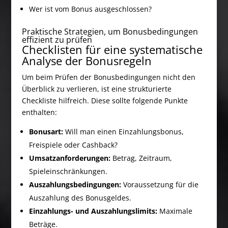
Wer ist vom Bonus ausgeschlossen?
Praktische Strategien, um Bonusbedingungen
effizient zu prüfen
Checklisten für eine systematische
Analyse der Bonusregeln
Um beim Prüfen der Bonusbedingungen nicht den
Überblick zu verlieren, ist eine strukturierte
Checkliste hilfreich. Diese sollte folgende Punkte
enthalten:
Bonusart:
Will man einen Einzahlungsbonus,
Freispiele oder Cashback?
Umsatzanforderungen:
Betrag, Zeitraum,
Spieleinschränkungen.
Auszahlungsbedingungen:
Voraussetzung für die
Auszahlung des Bonusgeldes.
Einzahlungs- und Auszahlungslimits:
Maximale
Beträge.