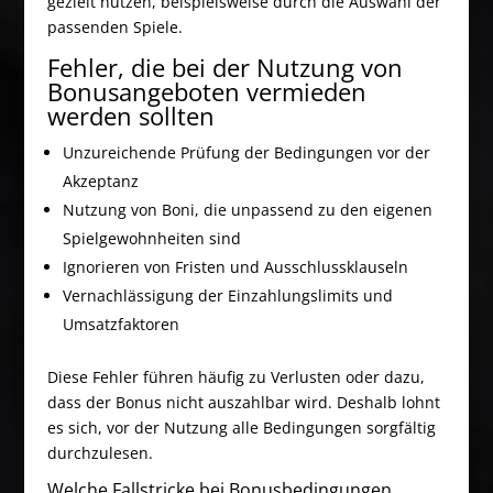
gezielt nutzen, beispielsweise durch die Auswahl der
passenden Spiele.
Fehler, die bei der Nutzung von
Bonusangeboten vermieden
werden sollten
Unzureichende Prüfung der Bedingungen vor der
Akzeptanz
Nutzung von Boni, die unpassend zu den eigenen
Spielgewohnheiten sind
Ignorieren von Fristen und Ausschlussklauseln
Vernachlässigung der Einzahlungslimits und
Umsatzfaktoren
Diese Fehler führen häufig zu Verlusten oder dazu,
dass der Bonus nicht auszahlbar wird. Deshalb lohnt
es sich, vor der Nutzung alle Bedingungen sorgfältig
durchzulesen.
Welche Fallstricke bei Bonusbedingungen