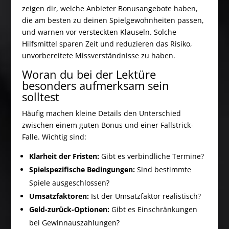
zeigen dir, welche Anbieter Bonusangebote haben,
die am besten zu deinen Spielgewohnheiten passen,
und warnen vor versteckten Klauseln. Solche
Hilfsmittel sparen Zeit und reduzieren das Risiko,
unvorbereitete Missverständnisse zu haben.
Woran du bei der Lektüre
besonders aufmerksam sein
solltest
Häufig machen kleine Details den Unterschied
zwischen einem guten Bonus und einer Fallstrick-
Falle. Wichtig sind:
Klarheit der Fristen:
Gibt es verbindliche Termine?
Spielspezifische Bedingungen:
Sind bestimmte
Spiele ausgeschlossen?
Umsatzfaktoren:
Ist der Umsatzfaktor realistisch?
Geld-zurück-Optionen:
Gibt es Einschränkungen
bei Gewinnauszahlungen?