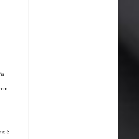
ia
 com
imo é