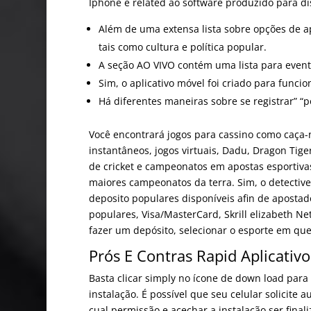
Iphone é related ao software produzido para dis
Além de uma extensa lista sobre opções de apo
tais como cultura e política popular.
A seção AO VIVO contém uma lista para even
Sim, o aplicativo móvel foi criado para funci
Há diferentes maneiras sobre se registrar” “p
Você encontrará jogos para cassino como caça-ní
instantâneos, jogos virtuais, Dadu, Dragon Ti
de cricket e campeonatos em apostas esportiva
maiores campeonatos da terra. Sim, o detective
deposito populares disponíveis afin de apostad
populares, Visa/MasterCard, Skrill elizabeth Ne
fazer um depósito, selecionar o esporte em que
Prós E Contras Rapid Aplicativo
Basta clicar simply no ícone de down load par
instalação. É possível que seu celular solicite a
cual permissão e acechar a instalação ser finali