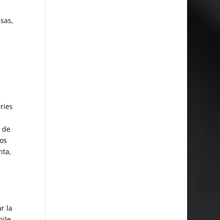
sas,
ries
s de
os
nta,
r la
ile,