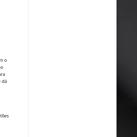
ém o
ão
ara
e dá
rtões