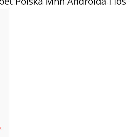
bet Polska Mhh Androida I Ios”
o