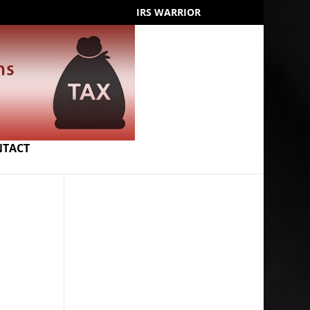
IRS WARRIOR
NTACT