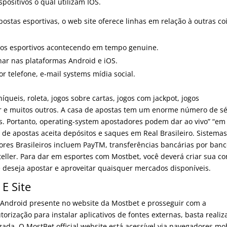
positivos o qual utilizam IOS.
stas esportivas, o web site oferece linhas em relação à outras coi
tos esportivos acontecendo em tempo genuine.
onar nas plataformas Android e iOS.
or telefone, e-mail systems mídia social.
queis, roleta, jogos sobre cartas, jogos com jackpot, jogos
ger e muitos outros. A casa de apostas tem um enorme número de sé
s. Portanto, operating-system apostadores podem dar ao vivo” “em
 de apostas aceita depósitos e saques em Real Brasileiro. Sistema
ores Brasileiros incluem PayTM, transferências bancárias por banc
teller. Para dar em esportes com Mostbet, você deverá criar sua co
 deseja apostar e aproveitar quaisquer mercados disponíveis.
 E Site
a Android presente no website da Mostbet e prosseguir com a
utorização para instalar aplicativos de fontes externas, basta realiza
zada. O MostBet official website está acessível via navegadores mob