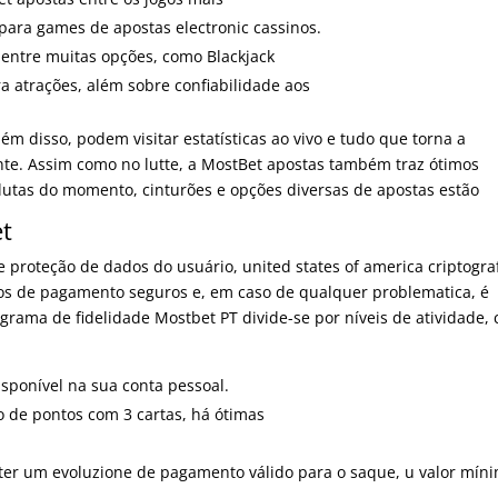
para games de apostas electronic cassinos.
entre muitas opções, como Blackjack
a atrações, além sobre confiabilidade aos
m disso, podem visitar estatísticas ao vivo e tudo que torna a
te. Assim como no lutte, a MostBet apostas também traz ótimos
lutas do momento, cinturões e opções diversas de apostas estão
t
 proteção de dados do usuário, united states of america criptograf
s de pagamento seguros e, em caso de qualquer problematica, é
grama de fidelidade Mostbet PT divide-se por níveis de atividade,
sponível na sua conta pessoal.
 de pontos com 3 cartas, há ótimas
 ter um evoluzione de pagamento válido para o saque, u valor mín