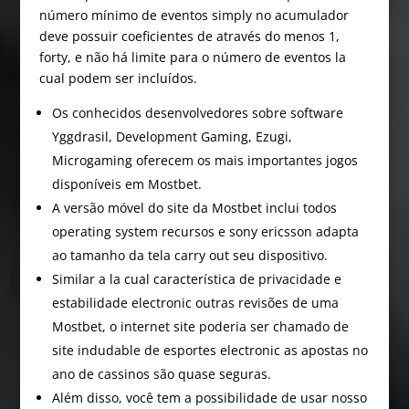
número mínimo de eventos simply no acumulador
deve possuir coeficientes de através do menos 1,
forty, e não há limite para o número de eventos la
cual podem ser incluídos.
Os conhecidos desenvolvedores sobre software
Yggdrasil, Development Gaming, Ezugi,
Microgaming oferecem os mais importantes jogos
disponíveis em Mostbet.
A versão móvel do site da Mostbet inclui todos
operating system recursos e sony ericsson adapta
ao tamanho da tela carry out seu dispositivo.
Similar a la cual característica de privacidade e
estabilidade electronic outras revisões de uma
Mostbet, o internet site poderia ser chamado de
site indudable de esportes electronic as apostas no
ano de cassinos são quase seguras.
Além disso, você tem a possibilidade de usar nosso