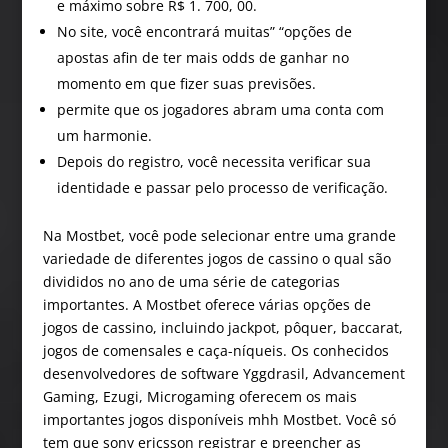
e máximo sobre R$ 1. 700, 00.
No site, você encontrará muitas” “opções de
apostas afin de ter mais odds de ganhar no
momento em que fizer suas previsões.
permite que os jogadores abram uma conta com
um harmonie.
Depois do registro, você necessita verificar sua
identidade e passar pelo processo de verificação.
Na Mostbet, você pode selecionar entre uma grande
variedade de diferentes jogos de cassino o qual são
divididos no ano de uma série de categorias
importantes. A Mostbet oferece várias opções de
jogos de cassino, incluindo jackpot, pôquer, baccarat,
jogos de comensales e caça-níqueis. Os conhecidos
desenvolvedores de software Yggdrasil, Advancement
Gaming, Ezugi, Microgaming oferecem os mais
importantes jogos disponíveis mhh Mostbet. Você só
tem que sony ericsson registrar e preencher as