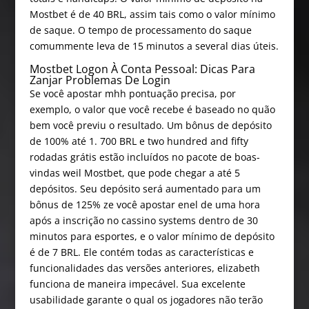
Mostbet é de 40 BRL, assim tais como o valor mínimo
de saque. O tempo de processamento do saque
comummente leva de 15 minutos a several dias úteis.
Mostbet Logon À Conta Pessoal: Dicas Para
Zanjar Problemas De Login
Se você apostar mhh pontuação precisa, por
exemplo, o valor que você recebe é baseado no quão
bem você previu o resultado. Um bônus de depósito
de 100% até 1. 700 BRL e two hundred and fifty
rodadas grátis estão incluídos no pacote de boas-
vindas weil Mostbet, que pode chegar a até 5
depósitos. Seu depósito será aumentado para um
bônus de 125% ze você apostar enel de uma hora
após a inscrição no cassino systems dentro de 30
minutos para esportes, e o valor mínimo de depósito
é de 7 BRL. Ele contém todas as características e
funcionalidades das versões anteriores, elizabeth
funciona de maneira impecável. Sua excelente
usabilidade garante o qual os jogadores não terão