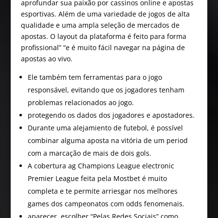
aprofundar sua paixão por cassinos online e apostas
esportivas. Além de uma variedade de jogos de alta
qualidade e uma ampla seleção de mercados de
apostas. O layout da plataforma é feito para forma
profissional” “e é muito fácil navegar na página de
apostas ao vivo.
Ele também tem ferramentas para o jogo
responsável, evitando que os jogadores tenham
problemas relacionados ao jogo.
protegendo os dados dos jogadores e apostadores.
Durante uma alejamiento de futebol, é possível
combinar alguma aposta na vitória de um period
com a marcação de mais de dois gols.
A cobertura ag Champions League electronic
Premier League feita pela Mostbet é muito
completa e te permite arriesgar nos melhores
games dos campeonatos com odds fenomenais.
aparecer, escolher “Pelas Redes Sociais” como