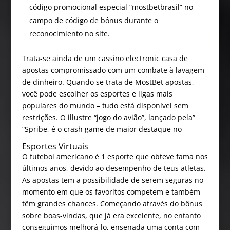
código promocional especial “mostbetbrasil” no
campo de código de bônus durante o
reconocimiento no site.
Trata-se ainda de um cassino electronic casa de
apostas compromissado com um combate à lavagem
de dinheiro. Quando se trata de MostBet apostas,
você pode escolher os esportes e ligas mais
populares do mundo – tudo está disponível sem
restrições. O illustre “jogo do avião”, lançado pela”
“Spribe, é o crash game de maior destaque no
Esportes Virtuais
O futebol americano é 1 esporte que obteve fama nos
últimos anos, devido ao desempenho de teus atletas.
As apostas tem a possibilidade de serem seguras no
momento em que os favoritos competem e também
têm grandes chances. Começando através do bônus
sobre boas-vindas, que já era excelente, no entanto
conseguimos melhorá-lo, ensenada uma conta com