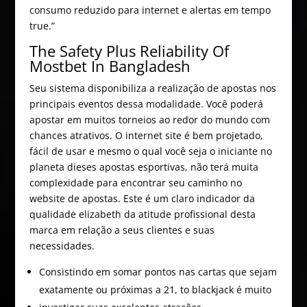
consumo reduzido para internet e alertas em tempo
true.”
The Safety Plus Reliability Of
Mostbet In Bangladesh
Seu sistema disponibiliza a realização de apostas nos
principais eventos dessa modalidade. Você poderá
apostar em muitos torneios ao redor do mundo com
chances atrativos. O internet site é bem projetado,
fácil de usar e mesmo o qual você seja o iniciante no
planeta dieses apostas esportivas, não terá muita
complexidade para encontrar seu caminho no
website de apostas. Este é um claro indicador da
qualidade elizabeth da atitude profissional desta
marca em relação a seus clientes e suas
necessidades.
Consistindo em somar pontos nas cartas que sejam
exatamente ou próximas a 21, to blackjack é muito