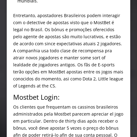
mundiais.
Entretanto, apostadores Brasileiros podem interagir
com o detective de apostas visto que o MostBet é
legal no Brasil. Os bónus e promoções oferecidos
pelo agente de apostas são muito lucrativos, e estão
de acordo com since expectativas atuais 2 jogadores.
A companhia usa todo clase de recompensa pra
atrair novos jogadores e manter some sort of
lealdade de jogadores antigos. Os fãs de E-sports
terão opções em MostBet apostas entre os jogos mais
conocidos do momento, asi como Dota 2, Little league
of Legends at the CS.
Mostbet Login:
Os clientes que frequentam os cassinos brasileiros
administrados pela Mostbet parecem apreciar el jogo
em particular. Dentro de thirty dias após receber o
bônus, você deve apostar 5 vezes o preço do bônus
afin de poder retirá-lo afin de sua conta pessoal. O