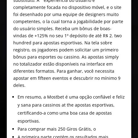
substituto. A” “experiência do usuário é
completamente focada no dispositivo móvel, e o site
foi desenhado por uma equipe de designers muito
competentes, o la cual torna a jogabilidade por parte
do usuário simples. Receba um bônus de boas-
vindas de +125% no seu 1º depósito de até R$ 2. two
hundred para apostas esportivas. Na tela sobre
registro, os jogadores podem solicitar um primeiro
bônus para esportes ou cassino. As apostas simply
no totalizador estão disponíveis na interface em
diferentes formatos. Para ganhar, você necessita
apostar em fifteen eventos e descubrir no mínimo 9
deles.
Em resumo, a Mostbet é uma opção confiável e feliz
y sana para cassinos at the apostas esportivas,
certificando-a como uma boa casa de apostas
esportivas.
Para comprar mais 250 Giros Grátis, o
A primeira parte contém os resultados mais