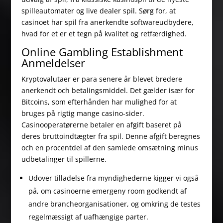
spilleautomater og live dealer spil. Sørg for, at
casinoet har spil fra anerkendte softwareudbydere,
hvad for et er et tegn på kvalitet og retfærdighed.
Online Gambling Establishment
Anmeldelser
Kryptovalutaer er para senere år blevet bredere
anerkendt och betalingsmiddel. Det gælder især for
Bitcoins, som efterhånden har mulighed for at
bruges på rigtig mange casino-sider.
Casinooperatørerne betaler en afgift baseret på
deres bruttoindtægter fra spil. Denne afgift beregnes
och en procentdel af den samlede omsætning minus
udbetalinger til spillerne.
Udover tilladelse fra myndighederne kigger vi også
på, om casinoerne emergeny room godkendt af
andre brancheorganisationer, og omkring de testes
regelmæssigt af uafhængige parter.