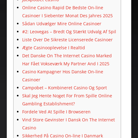
Online Casino Rapid De Bedste On-line
Casinoer I Siebenter Monat Des Jahres 2025
Sådan Udvælger Mire Online Casinoer
#2: Leovegas – Bredt Og Stærkt Udvalg Af Spil
Liste Over De Sikreste Licenserede Casinoer
Ægte Casinooplevelse I Realtid
Det Danske On The Internet Casino Marked
Har Fået Vokseværk My Partner And I 2025
Casino Kampagner Hos Danske On-line
Casinoer
Campobet – Kombineret Casino Og Sport
Skal Jeg Hente Noget For From Spille Online
Gambling Establishment?
Fordele Ved At Spille I Browseren
Vind Store Gevinster I Dansk On The Internet
Casino
Sikkerhed På Casino On-line I Danmark