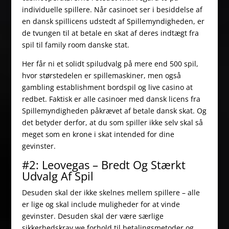
individuelle spillere. Når casinoet ser i besiddelse af
en dansk spillicens udstedt af Spillemyndigheden, er
de tvungen til at betale en skat af deres indtægt fra
spil til family room danske stat.
Her får ni et solidt spiludvalg på mere end 500 spil,
hvor størstedelen er spillemaskiner, men også
gambling establishment bordspil og live casino at
redbet. Faktisk er alle casinoer med dansk licens fra
Spillemyndigheden påkrævet af betale dansk skat. Og
det betyder derfor, at du som spiller ikke selv skal så
meget som en krone i skat intended for dine
gevinster.
#2: Leovegas – Bredt Og Stærkt
Udvalg Af Spil
Desuden skal der ikke skelnes mellem spillere – alle
er lige og skal include muligheder for at vinde
gevinster. Desuden skal der være særlige
sikkerhedskrav we forhold til betalingsmetoder og