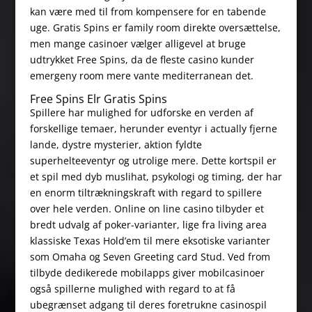
kan være med til from kompensere for en tabende
uge. Gratis Spins er family room direkte oversættelse,
men mange casinoer vælger alligevel at bruge
udtrykket Free Spins, da de fleste casino kunder
emergeny room mere vante mediterranean det.
Free Spins Elr Gratis Spins
Spillere har mulighed for udforske en verden af
forskellige temaer, herunder eventyr i actually fjerne
lande, dystre mysterier, aktion fyldte
superhelteeventyr og utrolige mere. Dette kortspil er
et spil med dyb muslihat, psykologi og timing, der har
en enorm tiltrækningskraft with regard to spillere
over hele verden. Online on line casino tilbyder et
bredt udvalg af poker-varianter, lige fra living area
klassiske Texas Hold’em til mere eksotiske varianter
som Omaha og Seven Greeting card Stud. Ved from
tilbyde dedikerede mobilapps giver mobilcasinoer
også spillerne mulighed with regard to at få
ubegrænset adgang til deres foretrukne casinospil