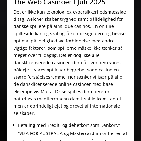
The Web Casinoer I Juli 2025
Det er ikke kun teknologi og cybersikkerhedsmæssige
tiltag, welcher skaber tryghed samt pålidelighed for
danske spillere på ainsi que casinos. En on-line
spilleside kan og skal også kunne signalere og bevise
optimal pålidelighed we forbindelse med andre
vigtige faktorer, som spillerne måske ikke tænker så
meget over til daglig. Det er dog ikke alle
dansklicenserede casinoer, der når igennem vores
nåleøje. I vores optik har begrebet sand casino en
større forståelsesramme. Her tænker vi især på alle
de dansklicenserede online casinoer med base i
eksempelvis Malta. Disse spillesider opererer
naturligvis mediterranean dansk spillelicens, adult
men er oprindeligt ejet og drevet af internationale
selskaber.
Betaling med kredit- og debetkort som Dankort,”
“VISA FOR AUSTRALIA og Mastercard im or her en af