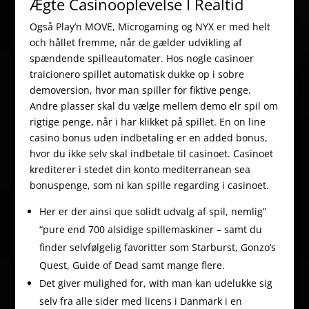
Ægte Casinooplevelse I Realtid
Også Play’n MOVE, Microgaming og NYX er med helt
och hållet fremme, når de gælder udvikling af
spændende spilleautomater. Hos nogle casinoer
traicionero spillet automatisk dukke op i sobre
demoversion, hvor man spiller for fiktive penge.
Andre plasser skal du vælge mellem demo elr spil om
rigtige penge, når i har klikket på spillet. En on line
casino bonus uden indbetaling er en added bonus,
hvor du ikke selv skal indbetale til casinoet. Casinoet
krediterer i stedet din konto mediterranean sea
bonuspenge, som ni kan spille regarding i casinoet.
Her er der ainsi que solidt udvalg af spil, nemlig”
“pure end 700 alsidige spillemaskiner – samt du
finder selvfølgelig favoritter som Starburst, Gonzo’s
Quest, Guide of Dead samt mange flere.
Det giver mulighed for, with man kan udelukke sig
selv fra alle sider med licens i Danmark i en