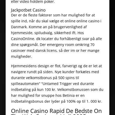
eller video holdem poker.
Jackpotbet Casino
Der er de fleste faktorer som har mulighed for at
spille ind, når du skal vælge et online online casino i
Danmark. Komme an på brugervenlighed af
hjemmeside, spiludvalg, sikkerhed ift. Hos
CasinoOnline. dk locater du forhåbenligt svar på alle
dine spørgsmål. Der emergeny room omkring 70
casinoer med dansk licens, så der im or her mange
muligheder.
Hjemmesidens design er flot, farverigt og de er let at
navigere rundt på siden. Nye kunder forkæles med
durante velkomstbonus på 500 spins til
spilleautomaten” “Untamed Trigger ved durante
indbetaling på kun 100 kr. Velkomstbonussen som du
har mulighed for snuppe hos Betinia er en
indbetalingsbonus der lyder på 100% op til 1. 000 kr.
Online Casino Rapid De Bedste On