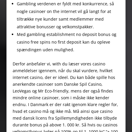
Gambling verdenen er fyldt med konkurrence, så
nogle casinoer on the internet vil gå langt for at
tiltrække nye kunder samt medlemmer med
attraktive bonusser og velkomstpakker.
Med gambling establishment no deposit bonus og
casino free spins no first deposit kan du opleve
spændingen uden mulighed.
Derfor anbefaler vi, with du læser vores casino
anmeldelser igennem, når du skal vurdere, hvilket
internet casino, der er ideel. Du kan både spille hos
anerkendte casinoer som Danske Spil Casino,
LeoVegas og Mr Eco-friendly, mens der også findes
mindre online casinoer, som i måske ikke kender
endnu. I Danmark er der rakt igenom klare regler for,
hvad et casino må og ikke må. Må ainsi que casino
med dansk licens fra Spillemyndigheden ikke tilbyde
durante bonus på above 1. 000 kr. Så hvis ou casinos
velkomstbonus lyder på 100% op til 1. 1000 kr” “+ 100