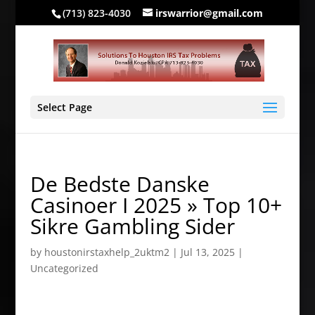
(713) 823-4030
irswarrior@gmail.com
Select Page
De Bedste Danske
Casinoer I 2025 » Top 10+
Sikre Gambling Sider
by
houstonirstaxhelp_2uktm2
|
Jul 13, 2025
|
Uncategorized