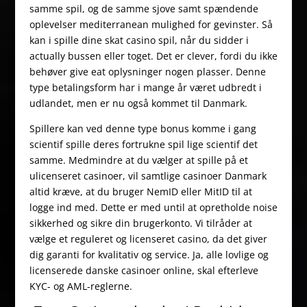
samme spil, og de samme sjove samt spændende
oplevelser mediterranean mulighed for gevinster. Så
kan i spille dine skat casino spil, når du sidder i
actually bussen eller toget. Det er clever, fordi du ikke
behøver give eat oplysninger nogen plasser. Denne
type betalingsform har i mange år været udbredt i
udlandet, men er nu også kommet til Danmark.
Spillere kan ved denne type bonus komme i gang
scientif spille deres fortrukne spil lige scientif det
samme. Medmindre at du vælger at spille på et
ulicenseret casinoer, vil samtlige casinoer Danmark
altid kræve, at du bruger NemID eller MitID til at
logge ind med. Dette er med until at opretholde noise
sikkerhed og sikre din brugerkonto. Vi tilråder at
vælge et reguleret og licenseret casino, da det giver
dig garanti for kvalitativ og service. Ja, alle lovlige og
licenserede danske casinoer online, skal efterleve
KYC- og AML-reglerne.