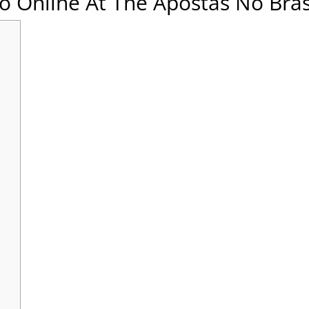
no Online At The Apostas No Bras