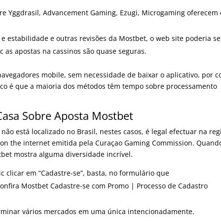
re Yggdrasil, Advancement Gaming, Ezugi, Microgaming oferecem 
e e estabilidade e outras revisões da Mostbet, o web site poderia se
c as apostas na cassinos são quase seguras.
navegadores mobile, sem necessidade de baixar o aplicativo, por c
ico é que a maioria dos métodos têm tempo sobre processamento
 Casa Sobre Aposta Mostbet
não está localizado no Brasil, nestes casos, é legal efectuar na reg
o on the internet emitida pela Curaçao Gaming Commission. Quand
bet mostra alguma diversidade incrível.
ic clicar em “Cadastre-se”, basta, no formulário que
confira Mostbet Cadastre-se com Promo | Processo de Cadastro
rminar vários mercados em uma única intencionadamente.