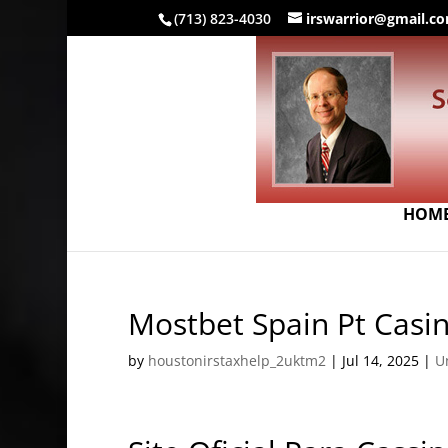
(713) 823-4030
irswarrior@gmail.c
HOM
Mostbet Spain Pt Casin
by
houstonirstaxhelp_2uktm2
|
Jul 14, 2025
|
U