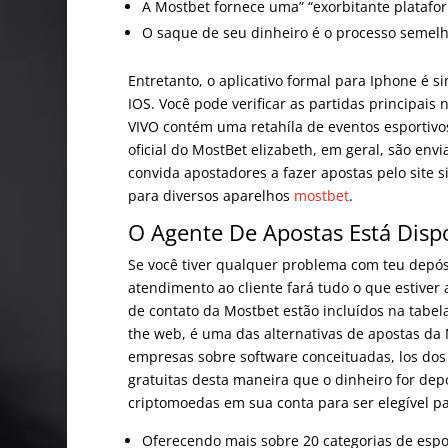
A Mostbet fornece uma” “exorbitante platafo
O saque de seu dinheiro é o processo semelh
Entretanto, o aplicativo formal para Iphone é s
IOS. Você pode verificar as partidas principais
VIVO contém uma retahíla de eventos esportivo
oficial do MostBet elizabeth, em geral, são env
convida apostadores a fazer apostas pelo site s
para diversos aparelhos
mostbet
.
O Agente De Apostas Está Dispo
Se você tiver qualquer problema com teu depós
atendimento ao cliente fará tudo o que estiver 
de contato da Mostbet estão incluídos na tabel
the web, é uma das alternativas de apostas da 
empresas sobre software conceituadas, los dos
gratuitas desta maneira que o dinheiro for de
criptomoedas em sua conta para ser elegível p
Oferecendo mais sobre 20 categorias de espo