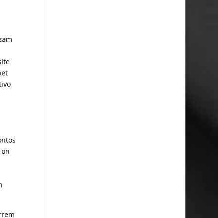
izam
ite
bet
tivo
ontos
 on
m
orrem