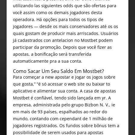
utilizando las siguientes odds que são ofertas para
você assim como os demais jogadores desta
operadora. Há opções para todos os tipos de
jogadores — desde os mais conservadores até os os
quais gostam de producir mais arriscados. Usuários
já cadastrados con antelacion no Mostbet podem
participar da promoção. Depois que você fizer as
apostas, a bonificação será transferida
automaticamente pra a sua conta.
Como Sacar Um Seu Saldo Em Mostbet?
Para começar a new apostar e jogar os jogos sobre
que gosta,” “é só acessar o web site ou baixar to
aplicativo e alimentar sua conta. A casa de apostas
Mostbet é confiável, tendo sido lançada em yr. A
empresa, administrada pelo grupo Bizbon N. V., ie
em mais de 93 países, espalhados ao redor do
mundo, contando com cependant de 1 milhão de
jogadores registrados. Os fundos sobre bônus tem a
possibilidade de serem usados para apostas