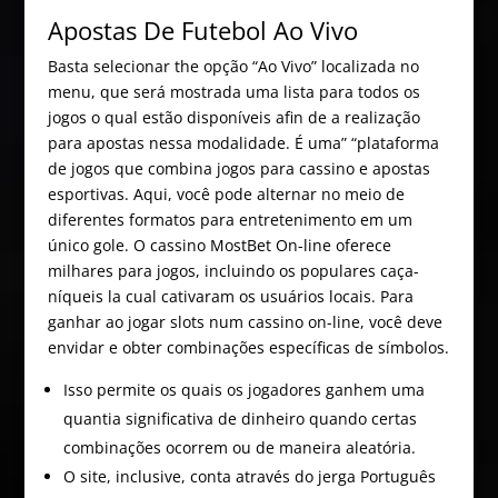
Apostas De Futebol Ao Vivo
Basta selecionar the opção “Ao Vivo” localizada no
menu, que será mostrada uma lista para todos os
jogos o qual estão disponíveis afin de a realização
para apostas nessa modalidade. É uma” “plataforma
de jogos que combina jogos para cassino e apostas
esportivas. Aqui, você pode alternar no meio de
diferentes formatos para entretenimento em um
único gole. O cassino MostBet On-line oferece
milhares para jogos, incluindo os populares caça-
níqueis la cual cativaram os usuários locais. Para
ganhar ao jogar slots num cassino on-line, você deve
envidar e obter combinações específicas de símbolos.
Isso permite os quais os jogadores ganhem uma
quantia significativa de dinheiro quando certas
combinações ocorrem ou de maneira aleatória.
O site, inclusive, conta através do jerga Português