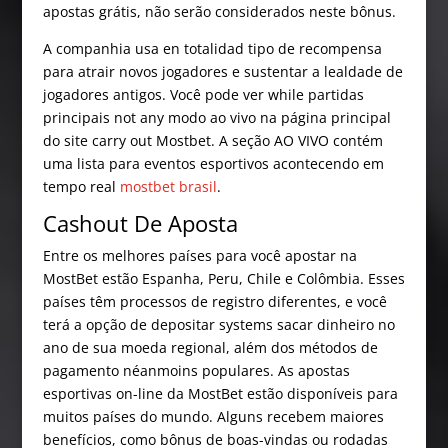
apostas grátis, não serão considerados neste bônus.
A companhia usa en totalidad tipo de recompensa
para atrair novos jogadores e sustentar a lealdade de
jogadores antigos. Você pode ver while partidas
principais not any modo ao vivo na página principal
do site carry out Mostbet. A seção AO VIVO contém
uma lista para eventos esportivos acontecendo em
tempo real
mostbet brasil
.
Cashout De Aposta
Entre os melhores países para você apostar na
MostBet estão Espanha, Peru, Chile e Colômbia. Esses
países têm processos de registro diferentes, e você
terá a opção de depositar systems sacar dinheiro no
ano de sua moeda regional, além dos métodos de
pagamento néanmoins populares. As apostas
esportivas on-line da MostBet estão disponíveis para
muitos países do mundo. Alguns recebem maiores
benefícios, como bônus de boas-vindas ou rodadas