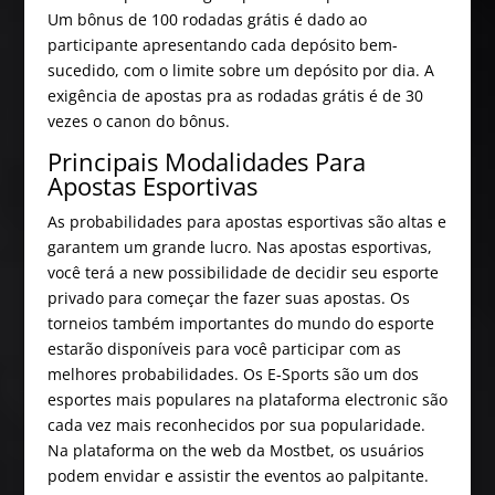
Um bônus de 100 rodadas grátis é dado ao
participante apresentando cada depósito bem-
sucedido, com o limite sobre um depósito por dia. A
exigência de apostas pra as rodadas grátis é de 30
vezes o canon do bônus.
Principais Modalidades Para
Apostas Esportivas
As probabilidades para apostas esportivas são altas e
garantem um grande lucro. Nas apostas esportivas,
você terá a new possibilidade de decidir seu esporte
privado para começar the fazer suas apostas. Os
torneios também importantes do mundo do esporte
estarão disponíveis para você participar com as
melhores probabilidades. Os E-Sports são um dos
esportes mais populares na plataforma electronic são
cada vez mais reconhecidos por sua popularidade.
Na plataforma on the web da Mostbet, os usuários
podem envidar e assistir the eventos ao palpitante.