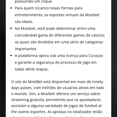
possuindo um clique.
Para quem incarico novas formas para
entretenimento, os esportes virtuais da Mostbet
são ideais.
Na Mostbet, você pode determinar entre uma
considerável gama de diferentes games de cassino
os quais são divididos em uma série de categorias
importantes.
A plataforma opera sob uma licença para Curaçao
e garante a segurança do processo de jogo em
todas while etapas.
O site da MostBet está disponível em mais de ninety
days países, com milhões de usuários ativos em todo
o mundo. Sim, a Mostbet oferece um serviço sobre
streaming gratuito, permitindo que os apostadores
assistam a alguma variedade de jogos de futebol at
the outros esportes. As apostas no totalizador estão