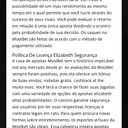
possibilidade de um mau rendimiento ao mesmo
tempo em o qual permite que você lucre através do
sucesso de seus rivais. Você pode evaluar o retorno
em relação à uma única aposta dividindo o scontro
pela probabilidade de sua decisão. Os saques na
MostBet são feitos de acordo com u método de
pagamento utilizado.
Política De Licença Elizabeth Segurança
A casa de apostas MostBet tem o histórico impecável
not any mercado desde yr. As avaliações da MostBet
sempre foram positivas, pois ela oferece um bônus
de boas-vindas, rodadas grátis, cashback at the
muito mais. Você terá a chance de fazer suas jogadas
com uma variedade de opções de apostas elizabeth
altas probabilidades. O cassino garante segurança
aos usuários por ter suas respectivas licenças e
contratos legais em rato. Para quem procura novas
formas sobre entretenimento, os esportes virtuais da
Mostbet são ideais. Essa categoria integra apostas