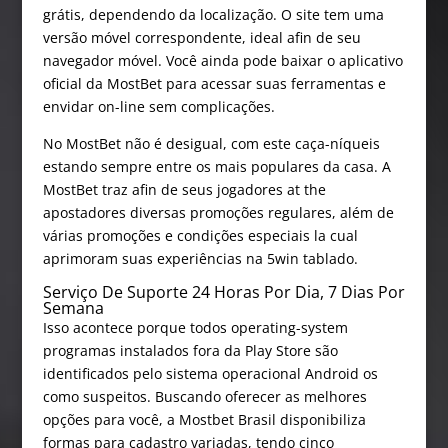
grátis, dependendo da localização. O site tem uma
versão móvel correspondente, ideal afin de seu
navegador móvel. Você ainda pode baixar o aplicativo
oficial da MostBet para acessar suas ferramentas e
envidar on-line sem complicações.
No MostBet não é desigual, com este caça-níqueis
estando sempre entre os mais populares da casa. A
MostBet traz afin de seus jogadores at the
apostadores diversas promoções regulares, além de
várias promoções e condições especiais la cual
aprimoram suas experiências na 5win tablado.
Serviço De Suporte 24 Horas Por Dia, 7 Dias Por
Semana
Isso acontece porque todos operating-system
programas instalados fora da Play Store são
identificados pelo sistema operacional Android os
como suspeitos. Buscando oferecer as melhores
opções para você, a Mostbet Brasil disponibiliza
formas para cadastro variadas, tendo cinco