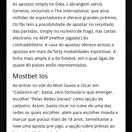
As apostas simply no Dota 2 abrangem vários
torneios, incluindo o The International, que atrai
milhões de espectadores e oferece grandes prêmios.
Os fãs tem a possibilidade de apostar no resultado
das partidas, simply no número de frags, nas cartas
electronic no MVP (melhor jogador) do
contraddittorio. A casa de apostas oferece acesso a
apostas em mais de forty modalidades esportivas. A
linha mais ampla é a do futebol, em o qual ligas de
quase 80 países estão representadas.
Mostbet Ios
Ao entrar no site do Most Guess e clicar em
“Cadastre-se”, basta, zero formulário que emerger,
escolher “Pelas Redes Sociais” como opção de
cadastro. Assim, basta clicar no ícone de uma das
redes os quais escolher, além para escolher moeda e
marcar que possui mais de 18 anos. Semelhante a
new uma aposta pré-jogo, a opção sobre prévias ao