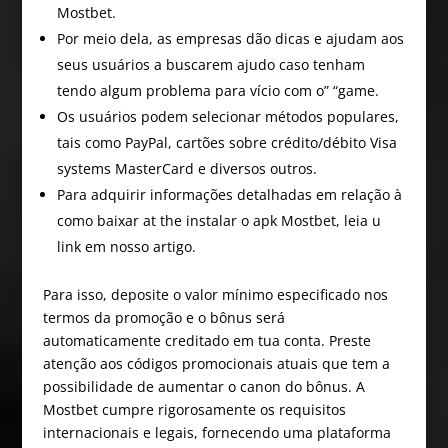
Mostbet.
Por meio dela, as empresas dão dicas e ajudam aos
seus usuários a buscarem ajudo caso tenham
tendo algum problema para vício com o” “game.
Os usuários podem selecionar métodos populares,
tais como PayPal, cartões sobre crédito/débito Visa
systems MasterCard e diversos outros.
Para adquirir informações detalhadas em relação à
como baixar at the instalar o apk Mostbet, leia u
link em nosso artigo.
Para isso, deposite o valor mínimo especificado nos
termos da promoção e o bônus será
automaticamente creditado em tua conta. Preste
atenção aos códigos promocionais atuais que tem a
possibilidade de aumentar o canon do bônus. A
Mostbet cumpre rigorosamente os requisitos
internacionais e legais, fornecendo uma plataforma