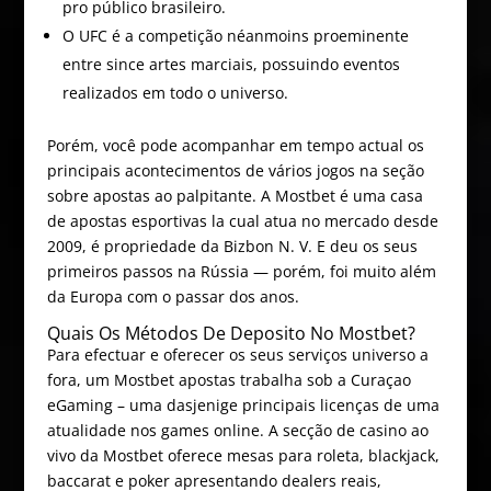
pro público brasileiro.
O UFC é a competição néanmoins proeminente
entre since artes marciais, possuindo eventos
realizados em todo o universo.
Porém, você pode acompanhar em tempo actual os
principais acontecimentos de vários jogos na seção
sobre apostas ao palpitante. A Mostbet é uma casa
de apostas esportivas la cual atua no mercado desde
2009, é propriedade da Bizbon N. V. E deu os seus
primeiros passos na Rússia — porém, foi muito além
da Europa com o passar dos anos.
Quais Os Métodos De Deposito No Mostbet?
Para efectuar e oferecer os seus serviços universo a
fora, um Mostbet apostas trabalha sob a Curaçao
eGaming – uma dasjenige principais licenças de uma
atualidade nos games online. A secção de casino ao
vivo da Mostbet oferece mesas para roleta, blackjack,
baccarat e poker apresentando dealers reais,