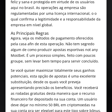
feliz y sana e protegida em virtude de os usuários
aqui no brasil. As operações ag empresa são
regulamentadas por uma licença internacional, o o
qual confirma a legitimidade e a responsabilidade da
empresa em nível global.
As Principais Regras
Agora, veja os métodos de pagamento oferecidos
pela casa afin de esta operação. Não tem segredo
algum de como produzir apostas esportivas not any
Mostbet. É um processo simples, feito com poucos
groupe, sem levar bem tempo para servir concluído.
Se você quiser maximizar totalmente seus ganhos
potenciais, esta opção de apostas é uma excelente
substituição, desde os quais você preveja
apresentando precisão os beneficios. Você receberá
as rodadas gratuitas desta maneira que o recurso
financeiro for depositado na sua conta. Um usuário
deve dejar no mínimo 50 BRL em criptomoedas na
sua conta pra ser elegível para este tipo sobre bônus.