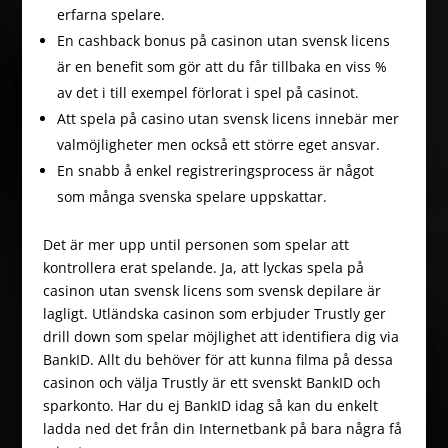
erfarna spelare.
En cashback bonus på casinon utan svensk licens
är en benefit som gör att du får tillbaka en viss %
av det i till exempel förlorat i spel på casinot.
Att spela på casino utan svensk licens innebär mer
valmöjligheter men också ett större eget ansvar.
En snabb å enkel registreringsprocess är något
som många svenska spelare uppskattar.
Det är mer upp until personen som spelar att
kontrollera erat spelande. Ja, att lyckas spela på
casinon utan svensk licens som svensk depilare är
lagligt. Utländska casinon som erbjuder Trustly ger
drill down som spelar möjlighet att identifiera dig via
BankID. Allt du behöver för att kunna filma på dessa
casinon och välja Trustly är ett svenskt BankID och
sparkonto. Har du ej BankID idag så kan du enkelt
ladda ned det från din Internetbank på bara några få