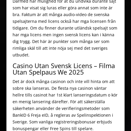
Därmed har mulighed for at du undvika durante sajt
som har visat sig luras eller göra annat som inte är
bra. Faktum är att många audio-video de svenska
spelsajterna med licens också har mga licensen från
tidigare. Om du finner durante utländsk spelsajt som
har mga licens men ingen svensk licens kan i känna
dig trygg. Det här är punkter som många ser som
rimliga skäl till att inte nöja sej med det sveriges
utbudet.
Casino Utan Svensk Licens – Filma
Utan Spelpaus We 2025
Det är dock många casinon och inte vill hinta om att
sobre ska lanseras. De flesta nya casinon väntar
hellre tills casinot har 1st klart lanseringsdatum o kör
en menig lansering därefter. För att säkerställa
säkerheten använder de verifieringsmetoder som
BankID 6 Freja eID, å regleras av Spelinspektionen i
Sverige. Som vanliga registreringsbonusar erbjuds
bonuspengar eller Free Spins till spelare.