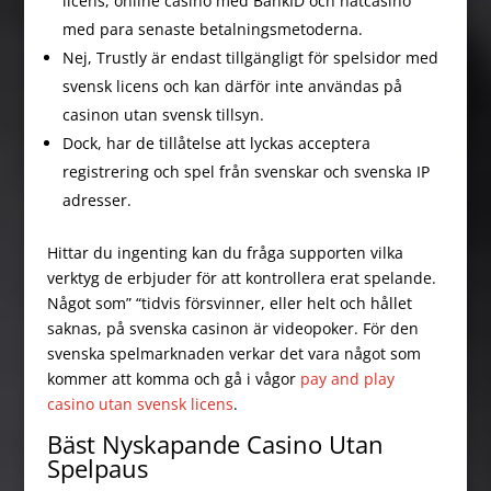
licens, online casino med BankID och nätcasino
med para senaste betalningsmetoderna.
Nej, Trustly är endast tillgängligt för spelsidor med
svensk licens och kan därför inte användas på
casinon utan svensk tillsyn.
Dock, har de tillåtelse att lyckas acceptera
registrering och spel från svenskar och svenska IP
adresser.
Hittar du ingenting kan du fråga supporten vilka
verktyg de erbjuder för att kontrollera erat spelande.
Något som” “tidvis försvinner, eller helt och hållet
saknas, på svenska casinon är videopoker. För den
svenska spelmarknaden verkar det vara något som
kommer att komma och gå i vågor
pay and play
casino utan svensk licens
.
Bäst Nyskapande Casino Utan
Spelpaus