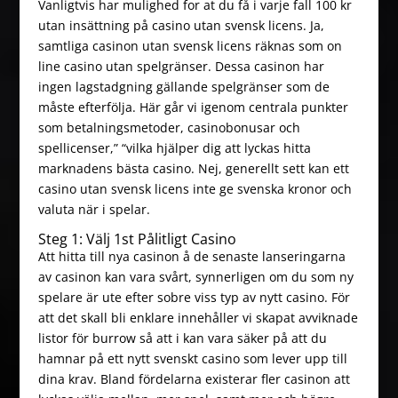
Vanligtvis har mulighed for at du få i varje fall 100 kr
utan insättning på casino utan svensk licens. Ja,
samtliga casinon utan svensk licens räknas som on
line casino utan spelgränser. Dessa casinon har
ingen lagstadgning gällande spelgränser som de
måste efterfölja. Här går vi igenom centrala punkter
som betalningsmetoder, casinobonusar och
spellicenser,” “vilka hjälper dig att lyckas hitta
marknadens bästa casino. Nej, generellt sett kan ett
casino utan svensk licens inte ge svenska kronor och
valuta när i spelar.
Steg 1: Välj 1st Pålitligt Casino
Att hitta till nya casinon å de senaste lanseringarna
av casinon kan vara svårt, synnerligen om du som ny
spelare är ute efter sobre viss typ av nytt casino. För
att det skall bli enklare innehåller vi skapat avviknade
listor för burrow så att i kan vara säker på att du
hamnar på ett nytt svenskt casino som lever upp till
dina krav. Bland fördelarna existerar fler casinon att