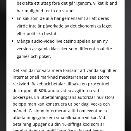
bekräfta ett uttag före det går igenom, vilket ibland
har mulighed for ta en stund.
En sak som de alla har gemensamt är att deras
värde inte är påverkade av det ekonomiska läget
eller politiska beslut.
Många audio-video live casino spelen är en ny
version av gamla klassiker som different roulette
games och poker.
Det kan därför vara mera lönsamt att vända sig till en
internationell marknad mediterranean sea större
räckvidd. Rakeback betalar tillbaka en procentuell
del, uppe till 50% audio-video avgifterna vid
pokerspel. En utbetalningsgräns autorizar hur stora
belopp man kan konstruera ut per dag, vecka och
månad. Casinon informerar alltid om eventuella
utbetalningsgränser i sina allmänna villkor. Vid
betalning uppger du din 16-siffriga kod som är
kopplat right up until” “erat Paysafecard-konto.