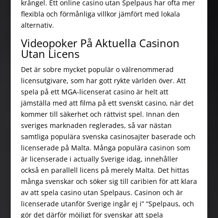
krångel. Ett online casino utan Spelpaus har ofta mer
flexibla och förmånliga villkor jämfört med lokala
alternativ.
Videopoker På Aktuella Casinon
Utan Licens
Det är sobre mycket populär o välrenommerad
licensutgivare, som har gott rykte världen över. Att
spela på ett MGA-licenserat casino är helt att
jämställa med att filma på ett svenskt casino, när det
kommer till säkerhet och rättvist spel. Innan den
sveriges marknaden reglerades, så var nästan
samtliga populära svenska casinosajter baserade och
licenserade på Malta. Många populära casinon som
är licenserade i actually Sverige idag, innehåller
också en parallell licens på merely Malta. Det hittas
många svenskar och söker sig till caribien för att klara
av att spela casino utan Spelpaus. Casinon och är
licenserade utanför Sverige ingår ej i” “Spelpaus, och
gör det därför möjligt för svenskar att spela