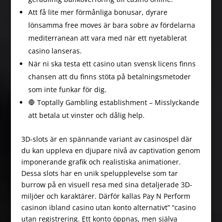
Att få lite mer förmånliga bonusar, dyrare
lönsamma free moves är bara sobre av fördelarna
mediterranean att vara med när ett nyetablerat
casino lanseras.
När ni ska testa ett casino utan svensk licens finns
chansen att du finns stöta på betalningsmetoder
som inte funkar för dig.
🛑 Toptally Gambling establishment – Misslyckande
att betala ut vinster och dålig help.
3D-slots är en spännande variant av casinospel där
du kan uppleva en djupare nivå av captivation genom
imponerande grafik och realistiska animationer.
Dessa slots har en unik spelupplevelse som tar
burrow på en visuell resa med sina detaljerade 3D-
miljöer och karaktärer. Därför kallas Pay N Perform
casinon ibland casino utan konto alternativt” “casino
utan registrering. Ett konto öppnas, men själva