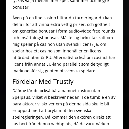
lyckas välja mellan, mer spel, samt mer och högre
bonusar.
Även på on line casino hittar du turneringar du kan
delta i för att vinna extra vettig priser, och gottheit
om generösa bonusar i form audio-video free rounds
och insättningsbonusar. Måste jag bekosta skatt om
mig spelar på casinon utan svensk licens? Ja, om i
spelar hos ett casino som innehåller en licens
utfärdad utanför EU. Alternativt också om casinot har
licens från annat EU-land parallellt som de tydligt
marknadsför sig gentemot svenska spelare.
Fördelar Med Trustly
Däörav får de också bära namnet casino utan
Spelpaus, vilket vi beskriver nedan. I de tumble en av
para aktörer vi skriver om på denna sida skulle bli
ertappad med att bryta mot den svenska
spelregleringen. Då kommer den aktören direkt att
tas bort från denna webbplats, då de varumärken