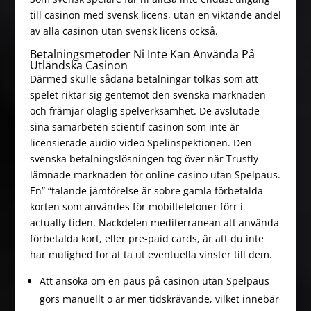
till casinon med svensk licens, utan en viktande andel
av alla casinon utan svensk licens också.
Betalningsmetoder Ni Inte Kan Använda På
Utländska Casinon
Därmed skulle sådana betalningar tolkas som att
spelet riktar sig gentemot den svenska marknaden
och främjar olaglig spelverksamhet. De avslutade
sina samarbeten scientif casinon som inte är
licensierade audio-video Spelinspektionen. Den
svenska betalningslösningen tog över när Trustly
lämnade marknaden för online casino utan Spelpaus.
En” “talande jämförelse är sobre gamla förbetalda
korten som användes för mobiltelefoner förr i
actually tiden. Nackdelen mediterranean att använda
förbetalda kort, eller pre-paid cards, är att du inte
har mulighed for at ta ut eventuella vinster till dem.
Att ansöka om en paus på casinon utan Spelpaus
görs manuellt o är mer tidskrävande, vilket innebär