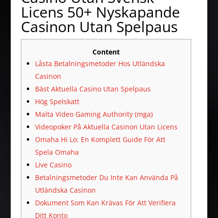
Licens 50+ Nyskapande
Casinon Utan Spelpaus ️
Content
Låsta Betalningsmetoder Hos Utländska
Casinon
Bäst Aktuella Casino Utan Spelpaus
Hög Spelskatt
Malta Video Gaming Authority (mga)
Videopoker På Aktuella Casinon Utan Licens
Omaha Hi Lo: En Komplett Guide För Att
Spela Omaha
Live Casino
Betalningsmetoder Du Inte Kan Använda På
Utländska Casinon
Dokument Som Kan Krävas För Att Verifiera
Ditt Konto