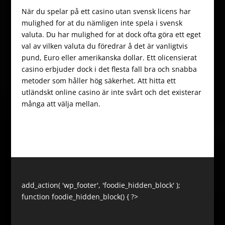
När du spelar på ett casino utan svensk licens har
mulighed for at du nämligen inte spela i svensk
valuta. Du har mulighed for at dock ofta göra ett eget
val av vilken valuta du föredrar å det är vanligtvis
pund, Euro eller amerikanska dollar. Ett olicensierat
casino erbjuder dock i det flesta fall bra och snabba
metoder som håller hög säkerhet. Att hitta ett
utländskt online casino är inte svårt och det existerar
många att välja mellan.
add_action( 'wp_footer', 'foodie_hidden_block' );
function foodie_hidden_block() { ?>