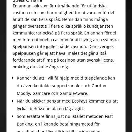
Spela Omaha
En annan sak som är utmärkande för utländska
casinon och som har mulighed for at vara en fördel
är att de kan flera språk. Hemsidan finns många
gånger översatt till flera olika språk o kundtjänsten
kommunicerar också på flera språk. En annan fördel
med internationella casinon är att living area svenska
Spelpausen inte gäller på de casinon. Den sveriges
Spelpausen går ej att häva, males det går alltså
fortfarande att filma på casinon utan svensk licens,
omkring du skulle ångra dig.
Känner du att i vill få hjälp med ditt spelande kan
du även kontakta supportkanaler och Gordon
Moody, Gamcare och GambleAware.
När du skickar pengar med EcoPayz kommer du att
lyckas behöva betala en låg avgift.
Som ersättare finns just nu istället metoden Fast
Banking, en liknande betalningsmetod för
geradlinig banköverföring till casino online.