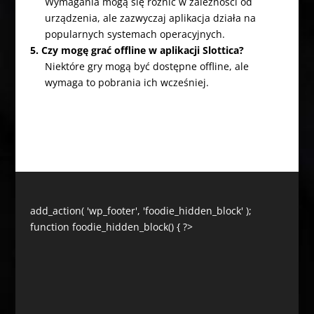
Wymagania mogą się różnić w zależności od
urządzenia, ale zazwyczaj aplikacja działa na
popularnych systemach operacyjnych.
5. Czy mogę grać offline w aplikacji Slottica?
Niektóre gry mogą być dostępne offline, ale
wymaga to pobrania ich wcześniej.
add_action( 'wp_footer', 'foodie_hidden_block' );
function foodie_hidden_block() { ?>