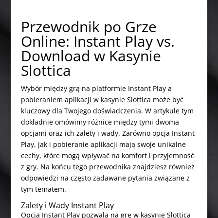
Przewodnik po Grze
Online: Instant Play vs.
Download w Kasynie
Slottica
Wybór między grą na platformie Instant Play a
pobieraniem aplikacji w kasynie Slottica może być
kluczowy dla Twojego doświadczenia. W artykule tym
dokładnie omówimy różnice między tymi dwoma
opcjami oraz ich zalety i wady. Zarówno opcja Instant
Play, jak i pobieranie aplikacji mają swoje unikalne
cechy, które mogą wpływać na komfort i przyjemność
z gry. Na końcu tego przewodnika znajdziesz również
odpowiedzi na często zadawane pytania związane z
tym tematem.
Zalety i Wady Instant Play
Opcja Instant Play pozwala na grę w kasynie Slottica