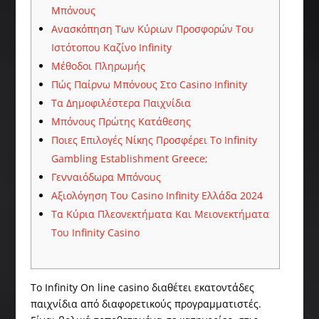
Μπόνους
Ανασκόπηση Των Κύριων Προσφορών Του
Ιστότοπου Καζίνο Infinity
Μέθοδοι Πληρωμής
Πώς Παίρνω Μπόνους Στο Casino Infinity
Τα Δημοφιλέστερα Παιχνίδια
Μπόνους Πρώτης Κατάθεσης
Ποιες Επιλογές Νίκης Προσφέρει Το Infinity
Gambling Establishment Greece;
Γενναιόδωρα Μπόνους
Αξιολόγηση Του Casino Infinity Ελλάδα 2024
Τα Κύρια Πλεονεκτήματα Και Μειονεκτήματα
Του Infinity Casino
Το Infinity On line casino διαθέτει εκατοντάδες
παιχνίδια από διαφορετικούς προγραμματιστές.