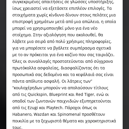
συγκεκριμένες απαιτήσεις σε γλώσσες υποστήριξης,
ίσως χρειαστεί να εξετάσετε επιπλέον επιλογές. Τα
στοιχήματα χωρίς κίνδυνο δίνουν στους πελάτες μια
επιστροφή χρημάτων μετά από μια απώλεια, η οποία
μπορεί να χρησιμοποιηθεί μόνο για ένα νέο
στοίχημα. Στην αξιολόγηση που ακολουθεί, θα
λάβετε μια σειρά από πολύ χρήσιμες πληροφορίες,
για να μπορέσετε να βγάλετε συμπέρασμα σχετικά
με το αν πρόκειται για ένα καζίνο που σας ταιριάζει.
Όλες οι συναλλαγές προστατεύονται από σύγχρονα
πρωτόκολλα ασφαλείας, διασφαλίζοντας ότι τα
προσωπικά σας δεδομένα και τα κεφάλαιά σας είναι
πάντα απόλυτα ασφαλή. Οι λάτρεις των”
“κουλοχέρηδων μπορούν να απολαύσουν τίτλους
από τις Quickspin, Blueprint και Red Tiger, ενώ οι
οπαδοί των ζωντανών παιχνιδιών εξυπηρετούνται
από τις Ezugi και Playtech. Πάροχοι όπως οι
Habanero, Wazdan και Spinomenal προσθέτουν
ποικιλία με τα ξεχωριστά θέματα και χαρακτηριστικά
τους.