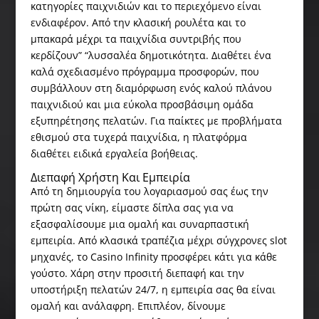
κατηγορίες παιχνιδιών και το περιεχόμενο είναι
ενδιαφέρον. Από την κλασική ρουλέτα και το
μπακαρά μέχρι τα παιχνίδια συντριβής που
κερδίζουν” “λυσσαλέα δημοτικότητα. Διαθέτει ένα
καλά σχεδιασμένο πρόγραμμα προσφορών, που
συμβάλλουν στη διαμόρφωση ενός καλού πλάνου
παιχνιδιού και μια εύκολα προσβάσιμη ομάδα
εξυπηρέτησης πελατών. Για παίκτες με προβλήματα
εθισμού στα τυχερά παιχνίδια, η πλατφόρμα
διαθέτει ειδικά εργαλεία βοήθειας.
Διεπαφή Χρήστη Και Εμπειρία
Από τη δημιουργία του λογαριασμού σας έως την
πρώτη σας νίκη, είμαστε δίπλα σας για να
εξασφαλίσουμε μια ομαλή και συναρπαστική
εμπειρία. Από κλασικά τραπέζια μέχρι σύγχρονες slot
μηχανές, το Casino Infinity προσφέρει κάτι για κάθε
γούστο. Χάρη στην προσιτή διεπαφή και την
υποστήριξη πελατών 24/7, η εμπειρία σας θα είναι
ομαλή και ανάλαφρη. Επιπλέον, δίνουμε