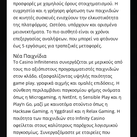
προσφορές με χαμηλούς όρους στοιχηματισμού. Η
ευχρηστία και η γρήγορη φόρτωση των παιχνιδιών
σε κινητές συσκευές ενισχύουν την ελκυστικότητα
της πλατφόρμας. Ωστόσο, υπάρχουν και ορισμένα
μειονεκτήματα. Το πιο αισθητό είναι οι χρόνοι
επεξεργασίας αναλήψεων, που μπορεί να φτάνουν
έως 5 εργάσιμες για τραπεζικές μεταφορές.
Νέα Παιχνίδια
Το Casino Infiniteness συνεργάζεται με μερικούς από
τους πιο αξιόπιστους προγραμματιστές παιχνιδιών
στον κλάδο, εξασφαλίζοντας υψηλής ποιότητας
game play, γραφικά αιχμής και ομαλές επιδόσεις. Η
σύνθεση περιλαμβάνει παγκοσμίου φήμης ονόματα
όπως η Microgaming, η NetEnt, η Sensible Play και η
Play’n Go, μαζί με καινοτόμα στούντιο όπως η
Hacksaw Gaming, η Yggdrasil και η Relax Gaming. Η
ποιότητα των παιχνιδιών στο Infinity Casino
οφείλεται στους καλύτερους παρόχους λογισμικού
παγκοσμίως. Συνεργαζόμαστε με εταιρείες που