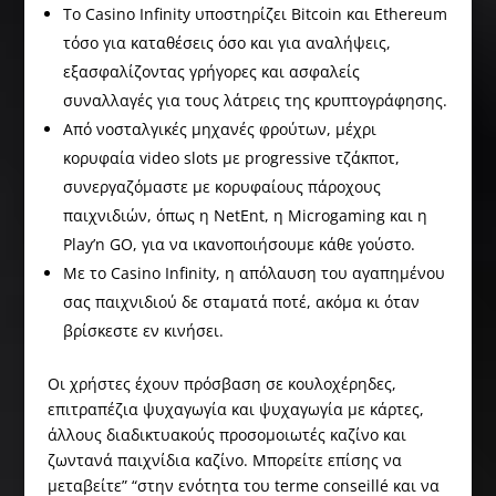
Το Casino Infinity υποστηρίζει Bitcoin και Ethereum
τόσο για καταθέσεις όσο και για αναλήψεις,
εξασφαλίζοντας γρήγορες και ασφαλείς
συναλλαγές για τους λάτρεις της κρυπτογράφησης.
Από νοσταλγικές μηχανές φρούτων, μέχρι
κορυφαία video slots με progressive τζάκποτ,
συνεργαζόμαστε με κορυφαίους πάροχους
παιχνιδιών, όπως η NetEnt, η Microgaming και η
Play’n GO, για να ικανοποιήσουμε κάθε γούστο.
Με το Casino Infinity, η απόλαυση του αγαπημένου
σας παιχνιδιού δε σταματά ποτέ, ακόμα κι όταν
βρίσκεστε εν κινήσει.
Οι χρήστες έχουν πρόσβαση σε κουλοχέρηδες,
επιτραπέζια ψυχαγωγία και ψυχαγωγία με κάρτες,
άλλους διαδικτυακούς προσομοιωτές καζίνο και
ζωντανά παιχνίδια καζίνο. Μπορείτε επίσης να
μεταβείτε” “στην ενότητα του terme conseillé και να