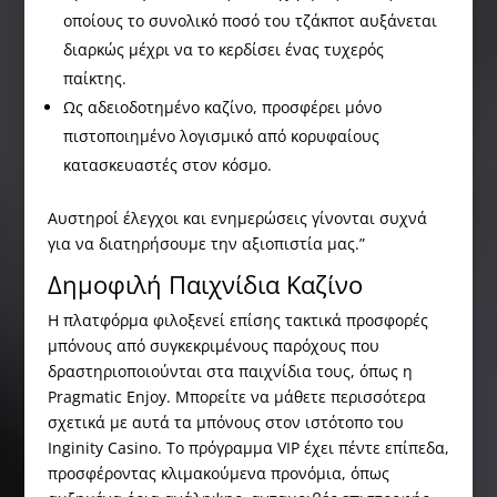
οποίους το συνολικό ποσό του τζάκποτ αυξάνεται
διαρκώς μέχρι να το κερδίσει ένας τυχερός
παίκτης.
Ως αδειοδοτημένο καζίνο, προσφέρει μόνο
πιστοποιημένο λογισμικό από κορυφαίους
κατασκευαστές στον κόσμο.
Αυστηροί έλεγχοι και ενημερώσεις γίνονται συχνά
για να διατηρήσουμε την αξιοπιστία μας.”
Δημοφιλή Παιχνίδια Καζίνο
Η πλατφόρμα φιλοξενεί επίσης τακτικά προσφορές
μπόνους από συγκεκριμένους παρόχους που
δραστηριοποιούνται στα παιχνίδια τους, όπως η
Pragmatic Enjoy. Μπορείτε να μάθετε περισσότερα
σχετικά με αυτά τα μπόνους στον ιστότοπο του
Inginity Casino. Το πρόγραμμα VIP έχει πέντε επίπεδα,
προσφέροντας κλιμακούμενα προνόμια, όπως