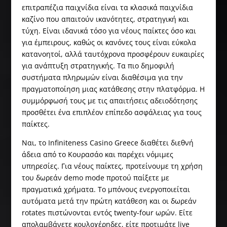
επιτραπέζια παιχνίδια είναι τα κλασικά παιχνίδια
καζίνο που απαιτούν ικανότητες, στρατηγική και
τύχη. Είναι ιδανικά τόσο για νέους παίκτες όσο και
για έμπειρους, καθώς οι κανόνες τους είναι εύκολα
κατανοητοί, αλλά ταυτόχρονα προσφέρουν ευκαιρίες
για ανάπτυξη στρατηγικής. Τα πιο δημοφιλή
συστήματα πληρωμών είναι διαθέσιμα για την
πραγματοποίηση μιας κατάθεσης στην πλατφόρμα. Η
συμμόρφωσή τους με τις απαιτήσεις αδειοδότησης
προσθέτει ένα επιπλέον επίπεδο ασφάλειας για τους
παίκτες.
Ναι, το Infiniteness Casino Greece διαθέτει διεθνή
άδεια από το Κουρασάο και παρέχει νόμιμες
υπηρεσίες. Για νέους παίκτες, προτείνουμε τη χρήση
του δωρεάν demo mode προτού παίξετε με
πραγματικά χρήματα. Το μπόνους ενεργοποιείται
αυτόματα μετά την πρώτη κατάθεση και οι δωρεάν
rotates πιστώνονται εντός twenty-four ωρών. Είτε
απολαμβάνετε κουλοχέρηδες, είτε προτιμάτε live