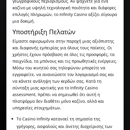
γεωγραφικούς περιορισμούς. Αν ψάχνετε για ένα
καζίνο με υψηλή τεχνολογική ποιότητα και διάφορες
επιλογές πληρωμών, το Infinity Casino αξίζει σίγουρα
μια δοκιμή.
Υποστήριξη Πελατών
Είμαστε αφιερωμένοι στην παροχή μιας αξιόπιστης
και διαφανής εμπειρίας για όλους τους παίκτες. Οι
χρήστες έχουν πρόσβαση σε όλες τις προσφορές, τα
παιχνίδια, τα μπόνους και τις προωθητικές ενέργειες.
Μέσω του κινητού σας τηλεφώνου μπορείτε να
εγγραφείτε, να ανανεώσετε τον λογαριασμό σας και
να κάνετε ανάληψη των κερδών σας. Κατά τη
σύνταξη μιας κριτικής για το Infinity Casino
assessment, πρέπει να σημειωθεί ότι αυτή η
πλατφόρμα δεν διαθέτει μόνο καζίνο, αλλά και
υπηρεσίες στοιχημάτων.
Το Casino Infinity κατανοεί τη σημασία της
γρήγορης, ασφαλούς και άνετης διαχείρισης των