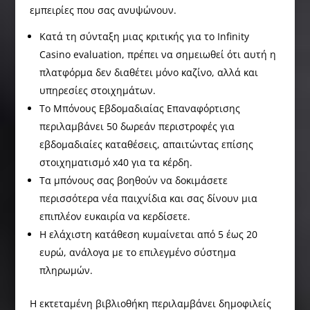
εμπειρίες που σας ανυψώνουν.
Κατά τη σύνταξη μιας κριτικής για το Infinity
Casino evaluation, πρέπει να σημειωθεί ότι αυτή η
πλατφόρμα δεν διαθέτει μόνο καζίνο, αλλά και
υπηρεσίες στοιχημάτων.
Το Μπόνους Εβδομαδιαίας Επαναφόρτισης
περιλαμβάνει 50 δωρεάν περιστροφές για
εβδομαδιαίες καταθέσεις, απαιτώντας επίσης
στοιχηματισμό x40 για τα κέρδη.
Τα μπόνους σας βοηθούν να δοκιμάσετε
περισσότερα νέα παιχνίδια και σας δίνουν μια
επιπλέον ευκαιρία να κερδίσετε.
Η ελάχιστη κατάθεση κυμαίνεται από 5 έως 20
ευρώ, ανάλογα με το επιλεγμένο σύστημα
πληρωμών.
Η εκτεταμένη βιβλιοθήκη περιλαμβάνει δημοφιλείς