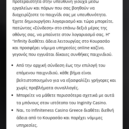
προτεραιότητα στην υπεύθυνη γιούχα μέσω
εργαλείων και πόρων που σας βοηθούν να
διαχειρίζεστε το παιχνίδι σας με υπευθυνότητα.
Έχετε δημιουργήσει λογαριασμό και τώρα μπορείτε,
πατώντας «Σύνδεση» στο επάνω δεξιά μέρος της
οθόνης σας, να μπαίνετε στον λογαριασμό σας. Η”
“Infinity διαθέτει άδεια λειτουργίας στο Κουρασάο
και προσφέρει νόμιμα υπηρεσίες online καζίνο,
γεγονός που εγγυάται δίκαιες συνθήκες παιχνιδιού.
Από την αρχική σύνδεση έως την επιλογή του
επόμενου παιχνιδιού, κάθε βήμα είναι
βελτιστοποιημένο για να εξασφαλίζει γρήγορες και
χωρίς προβλήματα συναλλαγές.
Μπορείτε να μάθετε περισσότερα σχετικά με αυτά
τα μπόνους στον ιστότοπο του Inginity Casino.
Ναι, το Infiniteness Casino Greece διαθέτει διεθνή
άδεια από το Κουρασάο και παρέχει νόμιμες
υπηρεσίες.