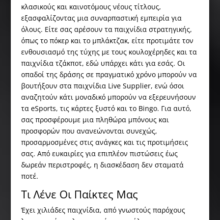
κλασικούς και καινοτόμους νέους τίτλους,
εξασφαλίζοντας μια συναρπαστική εμπειρία για
όλους. Είτε σας αρέσουν τα παιχνίδια στρατηγικής,
όπως το πόκερ και το μπλάκτζακ, είτε προτιμάτε τον
ενθουσιασμό της τύχης με τους κουλοχέρηδες και τα
παιχνίδια τζάκποτ, εδώ υπάρχει κάτι για εσάς. Οι
οπαδοί της δράσης σε πραγματικό χρόνο μπορούν να
βουτήξουν στα παιχνίδια Live Supplier, ενώ όσοι
αναζητούν κάτι μοναδικό μπορούν να εξερευνήσουν
τα eSports, τις κάρτες ξυστό και το Bingo. Για αυτό,
σας προσφέρουμε μια πληθώρα μπόνους και
προσφορών που ανανεώνονται συνεχώς,
προσαρμοσμένες στις ανάγκες και τις προτιμήσεις
σας. Από ευκαιρίες για επιπλέον πιστώσεις έως
δωρεάν περιστροφές, η διασκέδαση δεν σταματά
ποτέ.
Τι Λένε Οι Παίκτες Μας
Έχει χιλιάδες παιχνίδια, από γνωστούς παρόχους