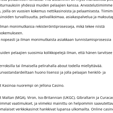
 peliturnauksiin yhdessä muiden pelaajien kanssa. Arvostelutiimimme
ta, joilla on vuosien kokemus nettikasinoista ja pelaamisesta. Tiimi
 kasinoiden turvallisuutta, pelivalikoimaa, asiakaspalvelua ja maksuta
i ilman monimutkaisia rekisteröintiprosesseja, mikä tekee niistä
ikokemukseen.
t nopeasti ja ilman monimutkaista asiakkaan tunnistamisprosessia
uiden pelaajien suosimia kolikkopelejä ilman, että hänen tarvitsee
roksilla tai ilmaisella pelirahalla about todella miellyttävää.
urvastandardeiltaan huono lisenssi ja jolla pelaajan henkilö- ja
 Kasinoa nuorempi on Jellona Casino.
vat Maltan (MGA), Viron, Iso-Britannian (UKGC), Gibraltarin ja Curaca
ukimmat vaatimukset, ja viimeksi mainittu on helpommin saavutettav
omalaiset verkkokasinot hankkivat lupansa ulkomailta. Online casin