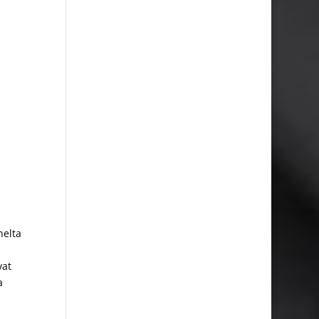
nelta
vat
a