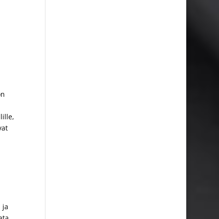
on
ille,
vat
 ja
ata