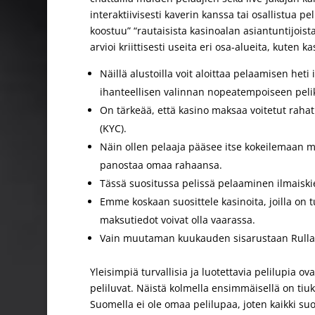
interaktiivisesti kaverin kanssa tai osallistua
koostuu” “rautaisista kasinoalan asiantuntijois
arvioi kriittisesti useita eri osa-alueita, kuten
Näillä alustoilla voit aloittaa pelaamisen het
ihanteellisen valinnan nopeatempoiseen pel
On tärkeää, että kasino maksaa voitetut raha
(KYC).
Näin ollen pelaaja pääsee itse kokeilemaan m
panostaa omaa rahaansa.
Tässä suositussa pelissä pelaaminen ilmaiskier
Emme koskaan suosittele kasinoita, joilla on t
maksutiedot voivat olla vaarassa.
Vain muutaman kuukauden sisarustaan Rullat
Yleisimpiä turvallisia ja luotettavia pelilupia o
peliluvat. Näistä kolmella ensimmäisellä on ti
Suomella ei ole omaa pelilupaa, joten kaikki su