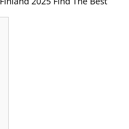
 Finland 2025 Find The Best