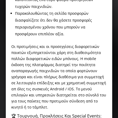
τυχερών παιχνιδιών.
Παρακολουθώντας τη σελίδα προσφορών
διασφαλίζετε ότι δεν θα χάσετε προσφορές
περιορισμένου χρόνου που μπορούν να
προσφέρουν επιπλέον αξία.
Οι προτιμήσεις και οι προσεγγίσεις διαφορετικών
παικτών εξυπηρετούνται χάρη στη διαθεσιμότητα
πολλών διαφορετικών ειδών μπόνους. Η mobile
έκδοση της πλατφόρμας διατηρεί την ποιότητα
αναπαραγωγής παιχνιδιών τα οποία φορτώνουν
γρήγορα και είναι πλήρως διαθέσιμα για συμμετοχή
σε λειτουργία επίδειξης και με χρηματική συμμετοχή
απ όλες τις συσκευές Android / iOS. Το μενού
επιλογών και υπηρεσιών διατηρείται στο σύνολό του
για τους παίκτες που προτιμούν σύνδεση από το
κινητό ή το τάμπλετ.
🏆 Τουρνουά, Προκλήσεις Και Special Events: