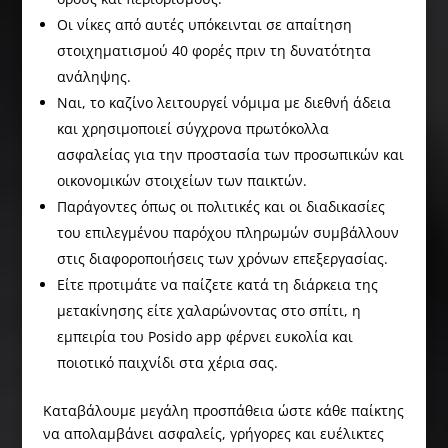
Οι νίκες από αυτές υπόκεινται σε απαίτηση
στοιχηματισμού 40 φορές πριν τη δυνατότητα
ανάληψης.
Ναι, το καζίνο λειτουργεί νόμιμα με διεθνή άδεια
και χρησιμοποιεί σύγχρονα πρωτόκολλα
ασφαλείας για την προστασία των προσωπικών και
οικονομικών στοιχείων των παικτών.
Παράγοντες όπως οι πολιτικές και οι διαδικασίες
του επιλεγμένου παρόχου πληρωμών συμβάλλουν
στις διαφοροποιήσεις των χρόνων επεξεργασίας.
Είτε προτιμάτε να παίζετε κατά τη διάρκεια της
μετακίνησης είτε χαλαρώνοντας στο σπίτι, η
εμπειρία του Posido app φέρνει ευκολία και
ποιοτικό παιχνίδι στα χέρια σας.
Καταβάλουμε μεγάλη προσπάθεια ώστε κάθε παίκτης
να απολαμβάνει ασφαλείς, γρήγορες και ευέλικτες