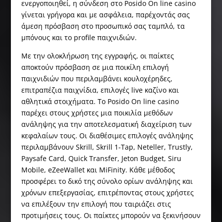
ενεργοποιηθεί, η σύνδεση στο Posido On line casino
γίνεται γρήγορα και με ασφάλεια, παρέχοντάς σας
άμεση πρόσβαση στο προσωπικό σας ταμπλό, τα
μπόνους και το profile παιχνιδιών.
Με την ολοκλήρωση της εγγραφής, οι παίκτες
αποκτούν πρόσβαση σε μια ποικίλη επιλογή
παιχνιδιών που περιλαμβάνει κουλοχέρηδες,
επιτραπέζια παιχνίδια, επιλογές live καζίνο και
αθλητικά στοιχήματα. Το Posido On line casino
παρέχει στους χρήστες μια ποικιλία μεθόδων
ανάληψης για την αποτελεσματική διαχείριση των
κεφαλαίων τους. Οι διαθέσιμες επιλογές ανάληψης
περιλαμβάνουν Skrill, Skrill 1-Tap, Neteller, Trustly,
Paysafe Card, Quick Transfer, Jeton Budget, Siru
Mobile, eZeeWallet και MiFinity. Κάθε μέθοδος
προσφέρει το δικό της σύνολο ορίων ανάληψης και
χρόνων επεξεργασίας, επιτρέποντας στους χρήστες
να επιλέξουν την επιλογή που ταιριάζει στις
προτιμήσεις τους. Οι παίκτες μπορούν να ξεκινήσουν