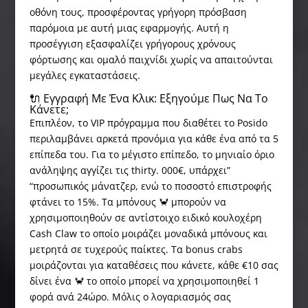
οθόνη τους, προσφέροντας γρήγορη πρόσβαση
παρόμοια με αυτή μιας εφαρμογής. Αυτή η
προσέγγιση εξασφαλίζει γρήγορους χρόνους
φόρτωσης και ομαλό παιχνίδι χωρίς να απαιτούνται
μεγάλες εγκαταστάσεις.
🔌 Εγγραφή Με Ένα Κλικ: Εξηγούμε Πως Να Το
Κάνετε;
Επιπλέον, το VIP πρόγραμμα που διαθέτει το Posido
περιλαμβάνει αρκετά προνόμια για κάθε ένα από τα 5
επίπεδα του. Για το μέγιστο επίπεδο, το μηνιαίο όριο
ανάληψης αγγίζει τις thirty. 000€, υπάρχει”
“προσωπικός μάνατζερ, ενώ το ποσοστό επιστροφής
φτάνει το 15%. Τα μπόνους 🦀 μπορούν να
χρησιμοποιηθούν σε αντίστοιχο ειδικό κουλοχέρη
Cash Claw το οποίο μοιράζει μοναδικά μπόνους και
μετρητά σε τυχερούς παίκτες. Τα bonus crabs
μοιράζονται για καταθέσεις που κάνετε, κάθε €10 σας
δίνει ένα 🦀 το οποίο μπορεί να χρησιμοποιηθεί 1
φορά ανά 24ώρο. Μόλις ο λογαριασμός σας