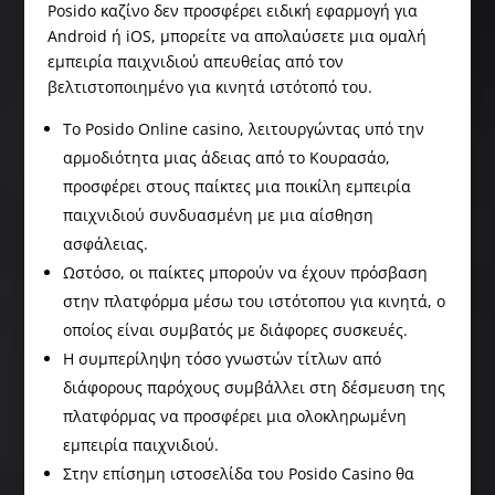
Posido καζίνο δεν προσφέρει ειδική εφαρμογή για
Android ή iOS, μπορείτε να απολαύσετε μια ομαλή
εμπειρία παιχνιδιού απευθείας από τον
βελτιστοποιημένο για κινητά ιστότοπό του.
Το Posido Online casino, λειτουργώντας υπό την
αρμοδιότητα μιας άδειας από το Κουρασάο,
προσφέρει στους παίκτες μια ποικίλη εμπειρία
παιχνιδιού συνδυασμένη με μια αίσθηση
ασφάλειας.
Ωστόσο, οι παίκτες μπορούν να έχουν πρόσβαση
στην πλατφόρμα μέσω του ιστότοπου για κινητά, ο
οποίος είναι συμβατός με διάφορες συσκευές.
Η συμπερίληψη τόσο γνωστών τίτλων από
διάφορους παρόχους συμβάλλει στη δέσμευση της
πλατφόρμας να προσφέρει μια ολοκληρωμένη
εμπειρία παιχνιδιού.
Στην επίσημη ιστοσελίδα του Posido Casino θα