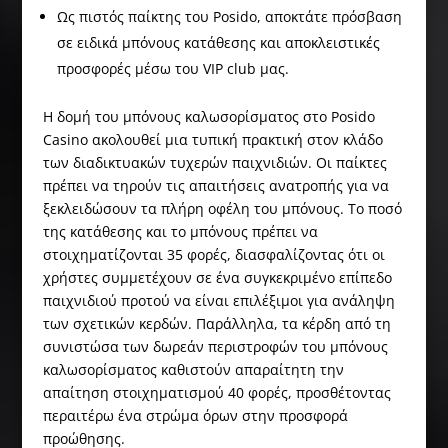
Ως πιστός παίκτης του Posido, αποκτάτε πρόσβαση
σε ειδικά μπόνους κατάθεσης και αποκλειστικές
προσφορές μέσω του VIP club μας.
Η δομή του μπόνους καλωσορίσματος στο Posido
Casino ακολουθεί μια τυπική πρακτική στον κλάδο
των διαδικτυακών τυχερών παιχνιδιών. Οι παίκτες
πρέπει να τηρούν τις απαιτήσεις ανατροπής για να
ξεκλειδώσουν τα πλήρη οφέλη του μπόνους. Το ποσό
της κατάθεσης και το μπόνους πρέπει να
στοιχηματίζονται 35 φορές, διασφαλίζοντας ότι οι
χρήστες συμμετέχουν σε ένα συγκεκριμένο επίπεδο
παιχνιδιού προτού να είναι επιλέξιμοι για ανάληψη
των σχετικών κερδών. Παράλληλα, τα κέρδη από τη
συνιστώσα των δωρεάν περιστροφών του μπόνους
καλωσορίσματος καθιστούν απαραίτητη την
απαίτηση στοιχηματισμού 40 φορές, προσθέτοντας
περαιτέρω ένα στρώμα όρων στην προσφορά
προώθησης.