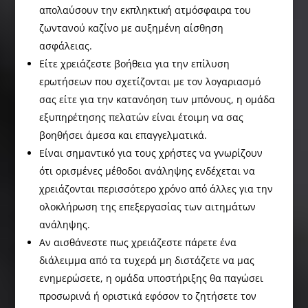
απολαύσουν την εκπληκτική ατμόσφαιρα του
ζωντανού καζίνο με αυξημένη αίσθηση
ασφάλειας.
Είτε χρειάζεστε βοήθεια για την επίλυση
ερωτήσεων που σχετίζονται με τον λογαριασμό
σας είτε για την κατανόηση των μπόνους, η ομάδα
εξυπηρέτησης πελατών είναι έτοιμη να σας
βοηθήσει άμεσα και επαγγελματικά.
Είναι σημαντικό για τους χρήστες να γνωρίζουν
ότι ορισμένες μέθοδοι ανάληψης ενδέχεται να
χρειάζονται περισσότερο χρόνο από άλλες για την
ολοκλήρωση της επεξεργασίας των αιτημάτων
ανάληψης.
Αν αισθάνεστε πως χρειάζεστε πάρετε ένα
διάλειμμα από τα τυχερά μη διστάζετε να μας
ενημερώσετε, η ομάδα υποστήριξης θα παγώσει
προσωρινά ή οριστικά εφόσον το ζητήσετε τον