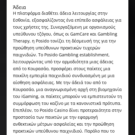
Άδεια
Η πλατφόρμα διαθέτει άδεια λειτουργίας στην
Εσθονία, εξασφαλίζοντας ένα επίπεδο ασφάλειας για
τους χρήστες της. Συνεργαζόμενη με οργανισμούς
υπεύθυνου τζόγου, όπως οι GamCare και Gambling
Therapy, η Posido τονίζει τη δέσμευσή της για την
προώθηση υπεύθυνων πρακτικών τυχερών
παιχνιδιών. Το Posido Gambling establishment,
λειτουργώντας υπό την αρμοδιότητα μιας άδειας
από το Κουρασάο, προσφέρει στους παίκτες μια
ποικίλη εμπειρία παιχνιδιού συνδυασμένη με μια
αίσθηση ασφάλειας. Με την άδειά του από το
Κουρασάο, μια αναγνωρισμένη αρχή στη βιομηχανία
του iGaming, οι παίκτες μπορούν να εμπιστευτούν τη
συμμόρφωση του καζίνο με τα κανονιστικά πρότυπα.
Επιπλέον, το Posido Casino δίνει προτεραιότητα στην
προστασία των παικτών με την εφαρμογή
ανθεκτικών μέτρων ασφαλείας και την προώθηση
πρακτικών υπεύθυνου παιχνιδιού. Παρόλο που το