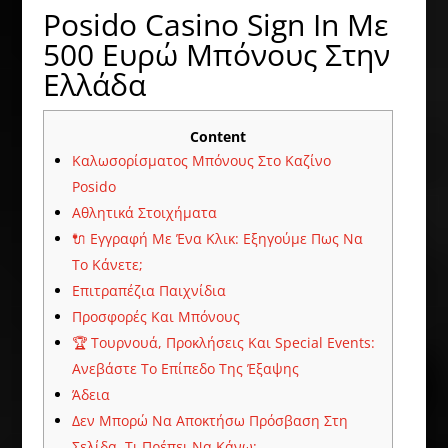
Posido Casino Sign In Με
500 Ευρώ Μπόνους Στην
Ελλάδα
Content
Καλωσορίσματος Μπόνους Στο Καζίνο
Posido
Αθλητικά Στοιχήματα
🔌 Εγγραφή Με Ένα Κλικ: Εξηγούμε Πως Να
Το Κάνετε;
Επιτραπέζια Παιχνίδια
Προσφορές Και Μπόνους
🏆 Τουρνουά, Προκλήσεις Και Special Events:
Ανεβάστε Το Επίπεδο Της Έξαψης
Άδεια
Δεν Μπορώ Να Αποκτήσω Πρόσβαση Στη
Σελίδα, Τι Πρέπει Να Κάνω;