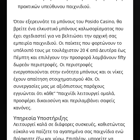
πρακτικών υπεύθυνου παιχνιδιού.
Όταν εξερευνάτε τα μπόνους του Posido Casino, θα
βρείτε ένα ελκυστικό μπόνους καλωσορίσματος που
έχει σχεδιαστεί για να βελτιώσει την αρχική σας
εμπειρία παιχνιδιού. Οι παίκτες που φορτώνουν το
υπόλοιπό τους με τουλάχιστον 20 € από Δευτέρα έως
Πέμπτη και επιλέγουν την προσφορά λαμβάνουν fifty
δωρεάν περιστροφές. Οι περιστροφές
ενεργοποιούνται στην ενότητα μπόνους και οι νίκες
έχουν απαίτηση στοιχηματισμού 40x. Οι
συνεργασίες μας με αξιόπιστους παρόχους
εγγυώνται ότι κάθε” “παιχνίδι λειτουργεί ομαλά,
προσφέρει δικαιοσύνη και περιλαμβάνει σαφείς
κανόνες.
Υπηρεσία Υποστήριξης
Λειτουργεί καλά σε διάφορες συσκευές, καθιστώντας
εύκολο να παίζετε τα αγαπημένα σας παιχνίδια ενώ
βρίσκεστε έξω και γύρω. Επιπλέον, μπορείτε να