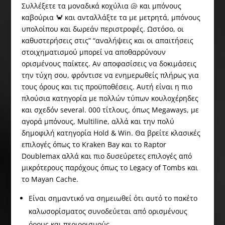
Συλλέξετε τα μοναδικά κοχύλια 🐚 και μπόνους
καβούρια 🦀 και ανταλλάξτε τα με μετρητά, μπόνους
υπολοίπου και δωρεάν περιστροφές. Ωστόσο, οι
καθυστερήσεις στις” “αναλήψεις και οι απαιτήσεις
στοιχηματισμού μπορεί να αποθαρρύνουν
ορισμένους παίκτες. Αν αποφασίσεις να δοκιμάσεις
την τύχη σου, φρόντισε να ενημερωθείς πλήρως για
τους όρους και τις προϋποθέσεις. Αυτή είναι η πιο
πλούσια κατηγορία με πολλών τύπων κουλοχέρηδες
και σχεδόν several. 000 τίτλους, όπως Megaways, με
αγορά μπόνους, Multiline, αλλά και την πολύ
δημοφιλή κατηγορία Hold & Win. Θα βρείτε κλασικές
επιλογές όπως το Kraken Bay και το Raptor
Doublemax αλλά και πιο δυσεύρετες επιλογές από
μικρότερους παρόχους όπως το Legacy of Tombs και
το Mayan Cache.
Είναι σημαντικό να σημειωθεί ότι αυτό το πακέτο
καλωσορίσματος συνοδεύεται από ορισμένους
όρους και περιορισμούς.