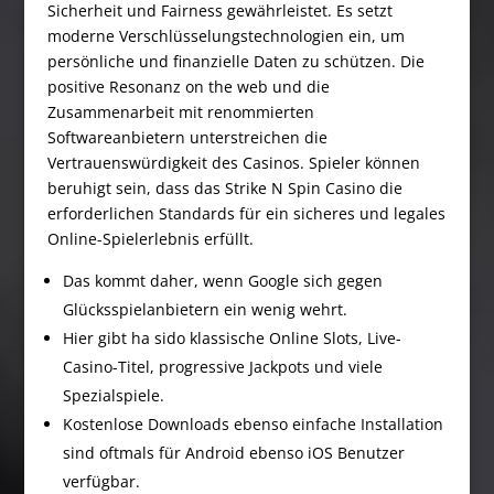
Sicherheit und Fairness gewährleistet. Es setzt
moderne Verschlüsselungstechnologien ein, um
persönliche und finanzielle Daten zu schützen. Die
positive Resonanz on the web und die
Zusammenarbeit mit renommierten
Softwareanbietern unterstreichen die
Vertrauenswürdigkeit des Casinos. Spieler können
beruhigt sein, dass das Strike N Spin Casino die
erforderlichen Standards für ein sicheres und legales
Online-Spielerlebnis erfüllt.
Das kommt daher, wenn Google sich gegen
Glücksspielanbietern ein wenig wehrt.
Hier gibt ha sido klassische Online Slots, Live-
Casino-Titel, progressive Jackpots und viele
Spezialspiele.
Kostenlose Downloads ebenso einfache Installation
sind oftmals für Android ebenso iOS Benutzer
verfügbar.