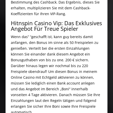
Bestimmung des Cashback. Das Ergebnis, dieses Sie
erhalten, multiplizieren Sie mit dem Cashback-
Koeffizienten für Ihren VIP-Rang.
Hitnspin Casino Vip: Das Exklusives
Angebot Für Treue Spieler
Wenn das” “geschafft ist, kann guy bereits damit
anfangen, den Bonus im sinne als 50 Freispielen zu
genießen. Verteilt bei die ersten Einzahlungen
können Sie einander dank diesem Angebot ein
Bonusguthaben von bis zu one. 200 € sichern.
Darüber hinaus legen wir nochmal bis zu 220
Freispiele obendrauf! Um diesen Bonus in meinem
Online Casino mit Echtgeld aktivieren zu können,
müssen Sie lediglich einen Bank account anlegen
und das Angebot im Bereich „Boni“ innerhalb
vonseiten 4 Tage aktivieren. Danach müssen Sie Ihre
Einzahlungen laut den Regeln tätigen und folgend
erlangen Sie sicher Ihre Boni sowie Ihre Freispiele
automatisch.