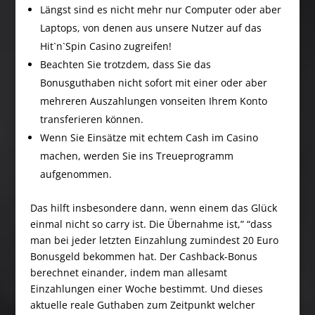
Längst sind es nicht mehr nur Computer oder aber
Laptops, von denen aus unsere Nutzer auf das
Hit`n`Spin Casino zugreifen!
Beachten Sie trotzdem, dass Sie das
Bonusguthaben nicht sofort mit einer oder aber
mehreren Auszahlungen vonseiten Ihrem Konto
transferieren können.
Wenn Sie Einsätze mit echtem Cash im Casino
machen, werden Sie ins Treueprogramm
aufgenommen.
Das hilft insbesondere dann, wenn einem das Glück
einmal nicht so carry ist. Die Übernahme ist,” “dass
man bei jeder letzten Einzahlung zumindest 20 Euro
Bonusgeld bekommen hat. Der Cashback-Bonus
berechnet einander, indem man allesamt
Einzahlungen einer Woche bestimmt. Und dieses
aktuelle reale Guthaben zum Zeitpunkt welcher