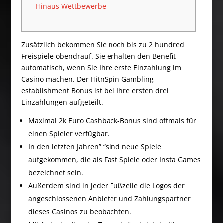
Hinaus Wettbewerbe
Zusätzlich bekommen Sie noch bis zu 2 hundred
Freispiele obendrauf. Sie erhalten den Benefit
automatisch, wenn Sie Ihre erste Einzahlung im
Casino machen. Der HitnSpin Gambling
establishment Bonus ist bei Ihre ersten drei
Einzahlungen aufgeteilt.
Maximal 2k Euro Cashback-Bonus sind oftmals für
einen Spieler verfügbar.
In den letzten Jahren” “sind neue Spiele
aufgekommen, die als Fast Spiele oder Insta Games
bezeichnet sein.
Außerdem sind in jeder Fußzeile die Logos der
angeschlossenen Anbieter und Zahlungspartner
dieses Casinos zu beobachten.