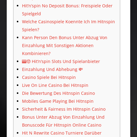
Hit’n’spin No Deposit Bonus: Freispiele Oder
Spielgeld
Welche Casinospiele Koennte Ich Im Hitnspin
Spielen?
Kann Person Den Bonus Unter Abzug Von
Einzahlung Mit Sonstigen Aktionen
Kombinieren?
🎰🤑 Hit’n’spin Slots Und Spielanbieter
Einzahlung Und Abhebung 💸
Casino Spiele Bei Hitnspin
Live On Line Casino Bei Hitnspin
Die Bewertung Des Hitnspin Casino
Mobiles Game Playing Bei Hitnspin
Sicherheit & Fairness Im Hitnspin Casino
Bonus Unter Abzug Von Einzahlung Und
Bonuscode Für Hitnspin Online Casino
Hit N Rewrite Casino Turniere Darüber