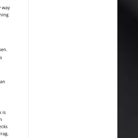
y way
ening
ken.
s
dan
 is
n
ecks
drag,