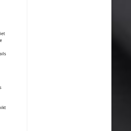
iet
e
ails
s
ikt