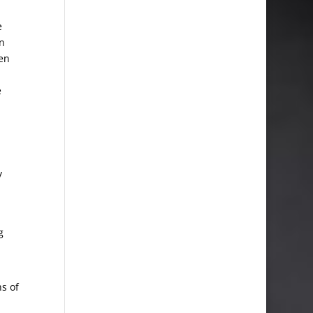
e
n
en
e
y
g
s of