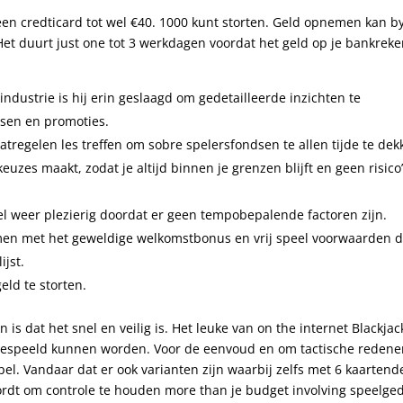
 een credticard tot wel €40. 1000 kunt storten. Geld opnemen kan b
 Het duurt just one tot 3 werkdagen voordat het geld op je bankrek
industrie is hij erin geslaagd om gedetailleerde inzichten te
sen en promoties.
atregelen les treffen om sobre spelersfondsen te allen tijde te dek
zes maakt, zodat je altijd binnen je grenzen blijft en geen risico’
l weer plezierig doordat er geen tempobepalende factoren zijn.
men met het geweldige welkomstbonus en vrij speel voorwaarden 
ijst.
eld te storten.
is dat het snel en veilig is. Het leuke van on the internet Blackjack
n gespeeld kunnen worden. Voor de eenvoud en om tactische redene
l. Vandaar dat er ook varianten zijn waarbij zelfs met 6 kaartend
wordt om controle te houden more than je budget involving speelge