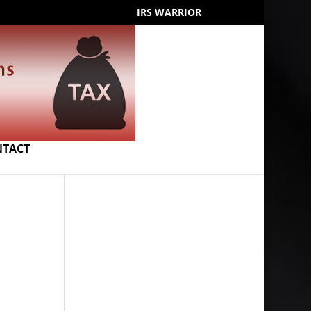
IRS WARRIOR
NTACT