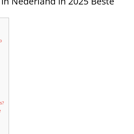
 In Nederland In 2025 Beste
o
s?
e