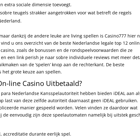
n extra sociale dimensie toevoegt.
sobre teugels strakker aangetrokken voor wat betreft de regels
Nederland.
ar dankzij de andere leuke are living spellen is Casino777 hier n
ind u ons overzicht van de beste Nederlandse legale top 12 onlin
r casino, zoals de bonussen en de rondspeelvoorwaarden die ze
en een link perish je naar sobre individuele reviews met meer det
ruikmaken van de ‘spelen’ knop aan de rechterkant. De beste
 het grote keuze aan spellen.
n-line Casino Uitbetaald?
n para Nederlandse Kansspelautoriteit hebben bieden iDEAL aan al
p last van deze zelfde autoriteit daarnaast geen iDEAL gebruiken.
liceerde manier gespeeld worden. Velen vinden ze daardoor wat
j de eenvoudig zijn deze speelautomaten namelijk bij uitstek gesch
 accreditatie durante eerlijk spel.