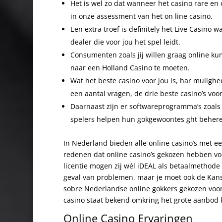
Het is wel zo dat wanneer het casino rare en 
in onze assessment van het on line casino.
Een extra troef is definitely het Live Casino w
dealer die voor jou het spel leidt.
Consumenten zoals jij willen graag online ku
naar een Holland Casino te moeten.
Wat het beste casino voor jou is, har mulighe
een aantal vragen, de drie beste casino’s vo
Daarnaast zijn er softwareprogramma’s zoals
spelers helpen hun gokgewoontes ght beher
In Nederland bieden alle online casino’s met ee
redenen dat online casino’s gekozen hebben voo
licentie mogen zij wél iDEAL als betaalmethode 
geval van problemen, maar je moet ook de Kan
sobre Nederlandse online gokkers gekozen voor
casino staat bekend omkring het grote aanbod 
Online Casino Ervaringen