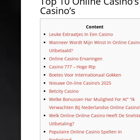
Top 10 Online Casino’s
Casino’s
Content
Leuke Extraatjes In Een Casino
Wanneer Wordt Mijn Winst In Online Casin
Uitbetaald?
Online Casino Ervaringen
Casino 777 – Hoge Rtp
Boetes Voor Internationaal Gokken
Nieuwe On-line Casino’s 2025
Betcity Casino
Welke Bonussen Har Mulighed For At” “ik
Verwachten Bij Nederlandse Online Casino’
Welk Online Online Casino Heeft De Snelst
Uitbetaling?
Populaire Online Casino Spellen In
Nederland