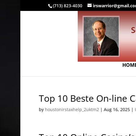
(713) 823-4030
irswarrior@gmail.c
HOM
Top 10 Beste On-line C
by
houstonirstaxhelp_2uktm2
|
Aug 16, 2025
|