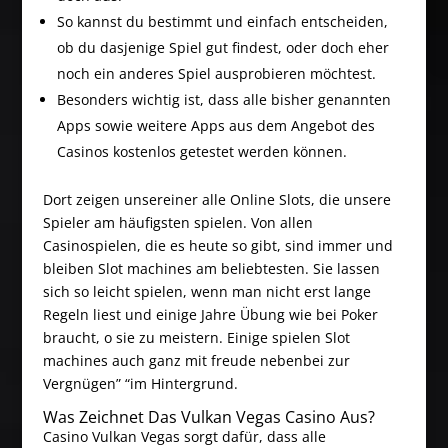
So kannst du bestimmt und einfach entscheiden,
ob du dasjenige Spiel gut findest, oder doch eher
noch ein anderes Spiel ausprobieren möchtest.
Besonders wichtig ist, dass alle bisher genannten
Apps sowie weitere Apps aus dem Angebot des
Casinos kostenlos getestet werden können.
Dort zeigen unsereiner alle Online Slots, die unsere
Spieler am häufigsten spielen. Von allen
Casinospielen, die es heute so gibt, sind immer und
bleiben Slot machines am beliebtesten. Sie lassen
sich so leicht spielen, wenn man nicht erst lange
Regeln liest und einige Jahre Übung wie bei Poker
braucht, o sie zu meistern. Einige spielen Slot
machines auch ganz mit freude nebenbei zur
Vergnügen” “im Hintergrund.
Was Zeichnet Das Vulkan Vegas Casino Aus?
Casino Vulkan Vegas sorgt dafür, dass alle