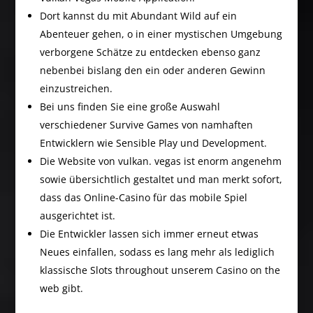
Dort kannst du mit Abundant Wild auf ein
Abenteuer gehen, o in einer mystischen Umgebung
verborgene Schätze zu entdecken ebenso ganz
nebenbei bislang den ein oder anderen Gewinn
einzustreichen.
Bei uns finden Sie eine große Auswahl
verschiedener Survive Games von namhaften
Entwicklern wie Sensible Play und Development.
Die Website von vulkan. vegas ist enorm angenehm
sowie übersichtlich gestaltet und man merkt sofort,
dass das Online-Casino für das mobile Spiel
ausgerichtet ist.
Die Entwickler lassen sich immer erneut etwas
Neues einfallen, sodass es lang mehr als lediglich
klassische Slots throughout unserem Casino on the
web gibt.