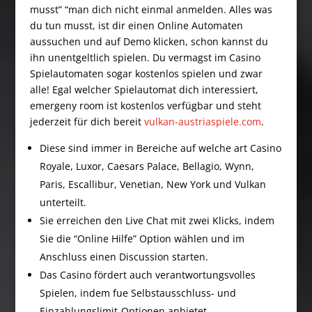
musst” “man dich nicht einmal anmelden. Alles was
du tun musst, ist dir einen Online Automaten
aussuchen und auf Demo klicken, schon kannst du
ihn unentgeltlich spielen. Du vermagst im Casino
Spielautomaten sogar kostenlos spielen und zwar
alle! Egal welcher Spielautomat dich interessiert,
emergeny room ist kostenlos verfügbar und steht
jederzeit für dich bereit
vulkan-austriaspiele.com
.
Diese sind immer in Bereiche auf welche art Casino
Royale, Luxor, Caesars Palace, Bellagio, Wynn,
Paris, Escallibur, Venetian, New York und Vulkan
unterteilt.
Sie erreichen den Live Chat mit zwei Klicks, indem
Sie die “Online Hilfe” Option wählen und im
Anschluss einen Discussion starten.
Das Casino fördert auch verantwortungsvolles
Spielen, indem fue Selbstausschluss- und
Einzahlungslimit-Optionen anbietet.