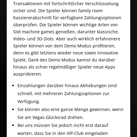
Transaktionen mit fortschrittlicher Verschlüsselung
sicher sind. Die Spieler können family room
Kassiererabschnitt für verfügbare Zahlungsoptionen
überprüfen. Die Spieler können wichtige Arten von
Slot machine games genießen, darunter klassische,
Video- und 3D-Slots. Aber auch wirklich erfahrenere
Spieler können von dem Demo Modus profitieren,
denn es gibt letztens wieder neue sowie innovative
Spiele. Dank des Demo Modus kannst du darüber
hinaus als schon regelmäßiger Spieler neue Apps
ausprobieren.
Einzahlungen darüber hinaus Abhebungen sind
schnell, mit mehreren Zahlungsoptionen zur
Verfügung.
Sie können also eine ganze Menge gewinnen, wenn
Sie am Vegas-Glücksrad drehen.
Bei uns müssen Sie jedoch nicht erst darauf
warten, dass Sie in den VIP-Club eingeladen