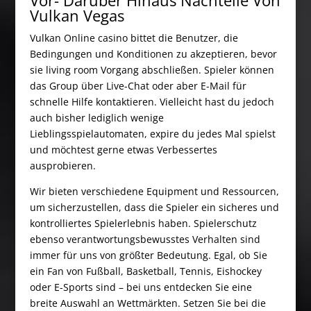
Vor- Darüber Hinaus Nachteile Von
Vulkan Vegas
Vulkan Online casino bittet die Benutzer, die
Bedingungen und Konditionen zu akzeptieren, bevor
sie living room Vorgang abschließen. Spieler können
das Group über Live-Chat oder aber E-Mail für
schnelle Hilfe kontaktieren. Vielleicht hast du jedoch
auch bisher lediglich wenige
Lieblingsspielautomaten, expire du jedes Mal spielst
und möchtest gerne etwas Verbessertes
ausprobieren.
Wir bieten verschiedene Equipment und Ressourcen,
um sicherzustellen, dass die Spieler ein sicheres und
kontrolliertes Spielerlebnis haben. Spielerschutz
ebenso verantwortungsbewusstes Verhalten sind
immer für uns von größter Bedeutung. Egal, ob Sie
ein Fan von Fußball, Basketball, Tennis, Eishockey
oder E-Sports sind – bei uns entdecken Sie eine
breite Auswahl an Wettmärkten. Setzen Sie bei die