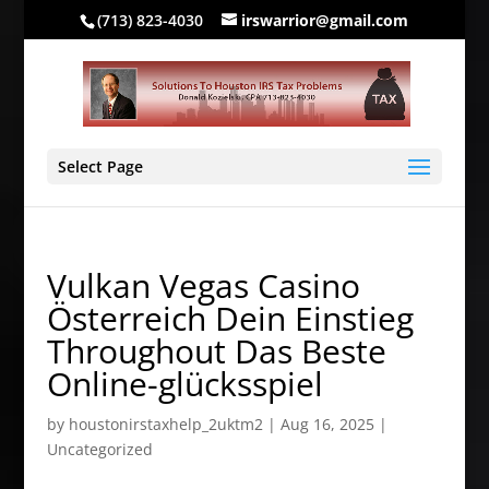
(713) 823-4030
irswarrior@gmail.com
Select Page
Vulkan Vegas Casino
Österreich Dein Einstieg
Throughout Das Beste
Online-glücksspiel
by
houstonirstaxhelp_2uktm2
|
Aug 16, 2025
|
Uncategorized