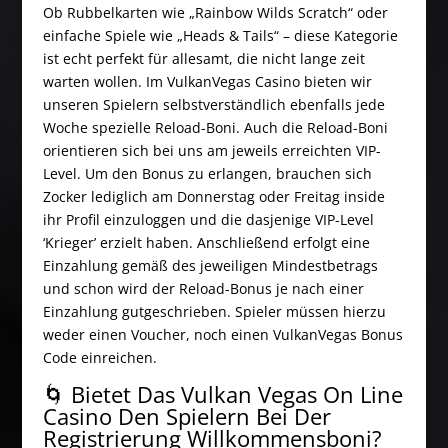
Ob Rubbelkarten wie „Rainbow Wilds Scratch“ oder
einfache Spiele wie „Heads & Tails“ – diese Kategorie
ist echt perfekt für allesamt, die nicht lange zeit
warten wollen. Im VulkanVegas Casino bieten wir
unseren Spielern selbstverständlich ebenfalls jede
Woche spezielle Reload-Boni. Auch die Reload-Boni
orientieren sich bei uns am jeweils erreichten VIP-
Level. Um den Bonus zu erlangen, brauchen sich
Zocker lediglich am Donnerstag oder Freitag inside
ihr Profil einzuloggen und die dasjenige VIP-Level
‘Krieger’ erzielt haben. Anschließend erfolgt eine
Einzahlung gemäß des jeweiligen Mindestbetrags
und schon wird der Reload-Bonus je nach einer
Einzahlung gutgeschrieben. Spieler müssen hierzu
weder einen Voucher, noch einen VulkanVegas Bonus
Code einreichen.
🌀 Bietet Das Vulkan Vegas On Line
Casino Den Spielern Bei Der
Registrierung Willkommensboni?