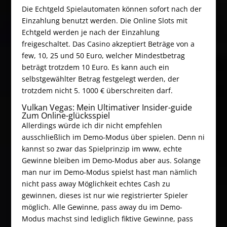
Die Echtgeld Spielautomaten können sofort nach der
Einzahlung benutzt werden. Die Online Slots mit
Echtgeld werden je nach der Einzahlung
freigeschaltet. Das Casino akzeptiert Beträge von a
few, 10, 25 und 50 Euro, welcher Mindestbetrag
beträgt trotzdem 10 Euro. Es kann auch ein
selbstgewählter Betrag festgelegt werden, der
trotzdem nicht 5. 1000 € überschreiten darf.
Vulkan Vegas: Mein Ultimativer Insider-guide
Zum Online-glücksspiel
Allerdings würde ich dir nicht empfehlen
ausschließlich im Demo-Modus über spielen. Denn ni
kannst so zwar das Spielprinzip im www, echte
Gewinne bleiben im Demo-Modus aber aus. Solange
man nur im Demo-Modus spielst hast man nämlich
nicht pass away Möglichkeit echtes Cash zu
gewinnen, dieses ist nur wie registrierter Spieler
möglich. Alle Gewinne, pass away du im Demo-
Modus machst sind lediglich fiktive Gewinne, pass