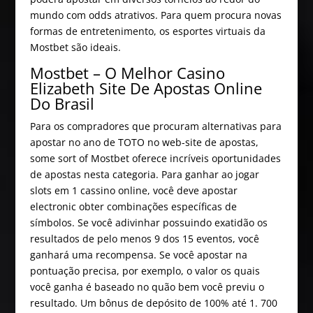
mundo com odds atrativos. Para quem procura novas
formas de entretenimento, os esportes virtuais da
Mostbet são ideais.
Mostbet – O Melhor Casino
Elizabeth Site De Apostas Online
Do Brasil
Para os compradores que procuram alternativas para
apostar no ano de TOTO no web-site de apostas,
some sort of Mostbet oferece incríveis oportunidades
de apostas nesta categoria. Para ganhar ao jogar
slots em 1 cassino online, você deve apostar
electronic obter combinações específicas de
símbolos. Se você adivinhar possuindo exatidão os
resultados de pelo menos 9 dos 15 eventos, você
ganhará uma recompensa. Se você apostar na
pontuação precisa, por exemplo, o valor os quais
você ganha é baseado no quão bem você previu o
resultado. Um bônus de depósito de 100% até 1. 700