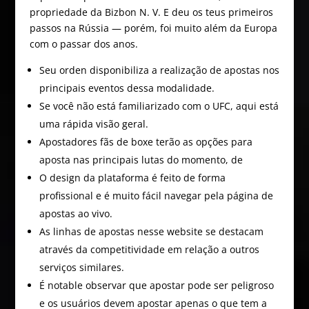
propriedade da Bizbon N. V. E deu os teus primeiros
passos na Rússia — porém, foi muito além da Europa
com o passar dos anos.
Seu orden disponibiliza a realização de apostas nos
principais eventos dessa modalidade.
Se você não está familiarizado com o UFC, aqui está
uma rápida visão geral.
Apostadores fãs de boxe terão as opções para
aposta nas principais lutas do momento, de
O design da plataforma é feito de forma
profissional e é muito fácil navegar pela página de
apostas ao vivo.
As linhas de apostas nesse website se destacam
através da competitividade em relação a outros
serviços similares.
É notable observar que apostar pode ser peligroso
e os usuários devem apostar apenas o que tem a