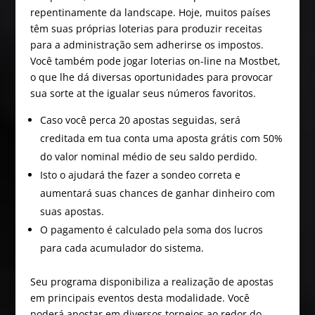
repentinamente da landscape. Hoje, muitos países
têm suas próprias loterias para produzir receitas
para a administração sem adherirse os impostos.
Você também pode jogar loterias on-line na Mostbet,
o que lhe dá diversas oportunidades para provocar
sua sorte at the igualar seus números favoritos.
Caso você perca 20 apostas seguidas, será
creditada em tua conta uma aposta grátis com 50%
do valor nominal médio de seu saldo perdido.
Isto o ajudará the fazer a sondeo correta e
aumentará suas chances de ganhar dinheiro com
suas apostas.
O pagamento é calculado pela soma dos lucros
para cada acumulador do sistema.
Seu programa disponibiliza a realização de apostas
em principais eventos desta modalidade. Você
poderá apostar em diversos torneios ao redor do