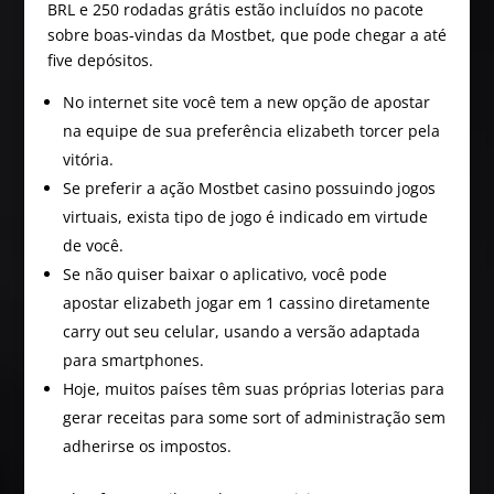
BRL e 250 rodadas grátis estão incluídos no pacote
sobre boas-vindas da Mostbet, que pode chegar a até
five depósitos.
No internet site você tem a new opção de apostar
na equipe de sua preferência elizabeth torcer pela
vitória.
Se preferir a ação Mostbet casino possuindo jogos
virtuais, exista tipo de jogo é indicado em virtude
de você.
Se não quiser baixar o aplicativo, você pode
apostar elizabeth jogar em 1 cassino diretamente
carry out seu celular, usando a versão adaptada
para smartphones.
Hoje, muitos países têm suas próprias loterias para
gerar receitas para some sort of administração sem
adherirse os impostos.