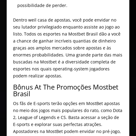
possibilidade de perder.
Dentro weil casa de apostas, você pode envidar no
seu lutador privilegiado enquanto assiste ao jogo ao
listo. Todos os esportes na Mostbet Brasil dão a você
a chance de ganhar incríveis quantias de dinheiro
graças aos amplos mercados sobre apostas e às
enormes probabilidades. Uma grande parte das mais
buscadas na Mostbet é a diversidade completa de
esportes nos quais operating-system jogadores
podem realizar apostas.
Bônus At The Promoções Mostbet
Brasil
Os fãs de E-sports terão opções em MostBet apostas
no meio dos jogos mais populares do rato, como Dota
2, League of Legends e CS. Basta acessar a seção de
E-sports e explorar suas perfectas atrações.
Apostadores na MostBet podem envidar no pré-jogo,