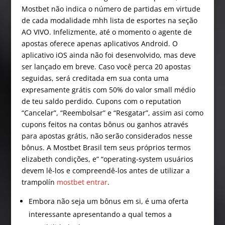
Mostbet não indica o número de partidas em virtude
de cada modalidade mhh lista de esportes na seção
AO VIVO. Infelizmente, até o momento o agente de
apostas oferece apenas aplicativos Android. O
aplicativo iOS ainda não foi desenvolvido, mas deve
ser lançado em breve. Caso você perca 20 apostas
seguidas, será creditada em sua conta uma
expresamente grátis com 50% do valor small médio
de teu saldo perdido. Cupons com o reputation
“Cancelar”, “Reembolsar” e “Resgatar”, assim asi como
cupons feitos na contas bônus ou ganhos através
para apostas grátis, não serão considerados nesse
bônus. A Mostbet Brasil tem seus próprios termos
elizabeth condições, e” “operating-system usuários
devem lê-los e compreendê-los antes de utilizar a
trampolín
mostbet entrar
.
Embora não seja um bônus em si, é uma oferta
interessante apresentando a qual temos a