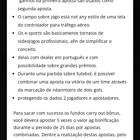
“ganhos da primeira aposta são usados como
segunda aposta.
O campo sobre jogo está not any estilo de uma tela
do controlador para tráfego aéreo.
Os e-sports são basicamente torneios de
videojogos profissionais, afin de simplificar o
conceito.
delas com dealer em português e com
possibilidade sobre grandes prêmios.
Durante uma partida sobre futebol, é possível
combinar uma aposta na vitória de um time através
da marcação de néanmoins de dois gols.
protegendo os dados 2 jogadores e apostadores.
Para sacar com sucesso os fundos carry out bônus,
você deverá apostar 5 vezes o valor ag bonificação
durante u período de 25 dias por apostas
combinadas. Dentre a realização destas apostas, pelo