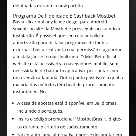
detalhadas durante a new partida.
Programa De Fidelidade E Cashback Mostbet
Basta clicar not any ícone de get para Android
suvenir no site da Mostbet e prosseguir possuindo a
instalação. É possível que seu celular solicite
autorização para instalar programas de fontes
externas, basta realizar la cual permissão e aguardar
a instalação se tornar finalizada. O MostBet official
website está acessível via navegadores mobile, sem
necessidade de baixar to aplicativo, por contar com
uma versão adaptada. Outro ponto positivo é o qual a
maioria dos métodos têm beat de processamento
instantâneo. No
A casa de apostas está disponível em 38 idiomas,
incluindo o português.
Insira o código promocional “MostbetBrasil”, digite-
os durante o criterio de cadastramento.
No entanto, uma alternativa pode se despuntar em