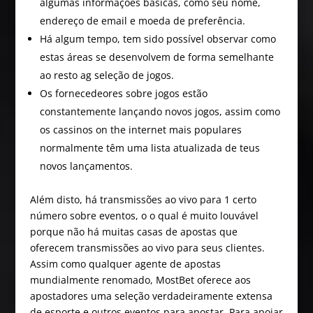
algumas informações básicas, como seu nome,
endereço de email e moeda de preferência.
Há algum tempo, tem sido possível observar como
estas áreas se desenvolvem de forma semelhante
ao resto ag seleção de jogos.
Os fornecedeores sobre jogos estão
constantemente lançando novos jogos, assim como
os cassinos on the internet mais populares
normalmente têm uma lista atualizada de teus
novos lançamentos.
Além disto, há transmissões ao vivo para 1 certo
número sobre eventos, o o qual é muito louvável
porque não há muitas casas de apostas que
oferecem transmissões ao vivo para seus clientes.
Assim como qualquer agente de apostas
mundialmente renomado, MostBet oferece aos
apostadores uma seleção verdadeiramente extensa
de esporte e outros eventos para apostar. Para apoiar