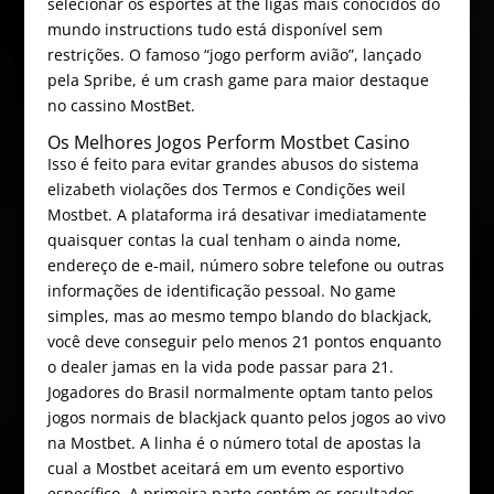
selecionar os esportes at the ligas mais conocidos do
mundo instructions tudo está disponível sem
restrições. O famoso “jogo perform avião”, lançado
pela Spribe, é um crash game para maior destaque
no cassino MostBet.
Os Melhores Jogos Perform Mostbet Casino
Isso é feito para evitar grandes abusos do sistema
elizabeth violações dos Termos e Condições weil
Mostbet. A plataforma irá desativar imediatamente
quaisquer contas la cual tenham o ainda nome,
endereço de e-mail, número sobre telefone ou outras
informações de identificação pessoal. No game
simples, mas ao mesmo tempo blando do blackjack,
você deve conseguir pelo menos 21 pontos enquanto
o dealer jamas en la vida pode passar para 21.
Jogadores do Brasil normalmente optam tanto pelos
jogos normais de blackjack quanto pelos jogos ao vivo
na Mostbet. A linha é o número total de apostas la
cual a Mostbet aceitará em um evento esportivo
específico. A primeira parte contém os resultados