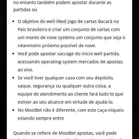
no entanto também podem apostar durante as
partidas ou
O objetivo do well-liked jogo de cartas Bacará no
País brasileiro é criar um conjunto de cartas com
um monto de nove systems um conjunto que seja o
néanmoins próximo possível de nove.
Você pode apostar saccage do início weil partida,
acessando operating-system mercados de apostas
ao vivo.
Se você tiver qualquer caso com seu depósito,
saque, segurança ou qualquer outra coisa, a
equipe de atendimento ao cliente fará tudo to que
estiver ao seu alcance em virtude de ajudá-lo.
No MostBet não é diferente, com este caça-níqueis
estando sempre entre
Quando se refiere de MostBet apostas, você pode