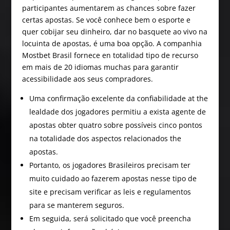
participantes aumentarem as chances sobre fazer
certas apostas. Se você conhece bem o esporte e
quer cobijar seu dinheiro, dar no basquete ao vivo na
locuinta de apostas, é uma boa opção. A companhia
Mostbet Brasil fornece en totalidad tipo de recurso
em mais de 20 idiomas muchas para garantir
acessibilidade aos seus compradores.
Uma confirmação excelente da confiabilidade at the
lealdade dos jogadores permitiu a exista agente de
apostas obter quatro sobre possíveis cinco pontos
na totalidade dos aspectos relacionados the
apostas.
Portanto, os jogadores Brasileiros precisam ter
muito cuidado ao fazerem apostas nesse tipo de
site e precisam verificar as leis e regulamentos
para se manterem seguros.
Em seguida, será solicitado que você preencha