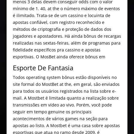
menos 3 delas devem conseguir odds com o valor
mínimo de 1. 40, at the o número máximo de eventos
é ilimitado. Trata-se de um cassino e locuinta de
apostas confiável, com registro reconhecido e
métodos de criptografia e proteção de dados dos
jogadores e apostadores. Há ainda bônus de recargas
realizadas nas sextas-feiras, além de programas para
fidelidade específicos pra cassino e apostas
esportivas. O MosBet ainda oferece bônus em
Esporte De Fantasia
Todos operating system bônus estão disponíveis no
site formal do MostBet at the, em geral, são enviados
para todos os usuários registrados na lista sobre e-
mail. A Mostbet é limitada quanto a realização sobre
transmissões em vídeo ao vivo. Porém, você pode
seguir em tempo genuine os principais
acontecimentos de vários games na seção para
apostas ao listo. A Mostbet é uma casa sobre apostas
esportivas que atua no ramo desde 2009, é