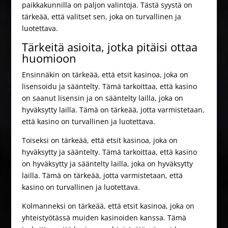
paikkakunnilla on paljon valintoja. Tästä syystä on
tärkeää, että valitset sen, joka on turvallinen ja
luotettava.
Tärkeitä asioita, jotka pitäisi ottaa
huomioon
Ensinnäkin on tärkeää, että etsit kasinoa, joka on
lisensoidu ja sääntelty. Tämä tarkoittaa, että kasino
on saanut lisensin ja on sääntelty lailla, joka on
hyväksytty lailla. Tämä on tärkeää, jotta varmistetaan,
että kasino on turvallinen ja luotettava.
Toiseksi on tärkeää, että etsit kasinoa, joka on
hyväksytty ja sääntelty. Tämä tarkoittaa, että kasino
on hyväksytty ja sääntelty lailla, joka on hyväksytty
lailla. Tämä on tärkeää, jotta varmistetaan, että
kasino on turvallinen ja luotettava.
Kolmanneksi on tärkeää, että etsit kasinoa, joka on
yhteistyötässä muiden kasinoiden kanssa. Tämä