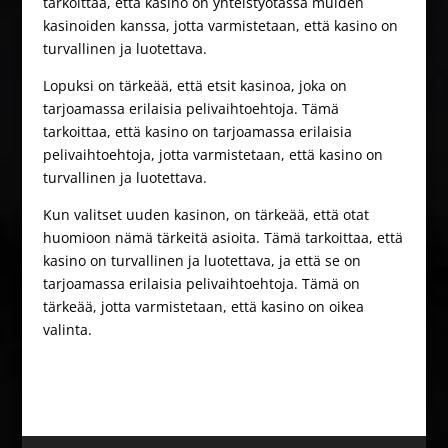
tarkoittaa, että kasino on yhteistyötässä muiden
kasinoiden kanssa, jotta varmistetaan, että kasino on
turvallinen ja luotettava.
Lopuksi on tärkeää, että etsit kasinoa, joka on
tarjoamassa erilaisia pelivaihtoehtoja. Tämä
tarkoittaa, että kasino on tarjoamassa erilaisia
pelivaihtoehtoja, jotta varmistetaan, että kasino on
turvallinen ja luotettava.
Kun valitset uuden kasinon, on tärkeää, että otat
huomioon nämä tärkeitä asioita. Tämä tarkoittaa, että
kasino on turvallinen ja luotettava, ja että se on
tarjoamassa erilaisia pelivaihtoehtoja. Tämä on
tärkeää, jotta varmistetaan, että kasino on oikea
valinta.