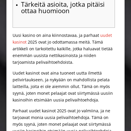
Tärkeitä asioita, jotka pitäisi
ottaa huomioon
Uusi kasino on aina kiinnostavaa, ja parhaat
uudet
kasinot
2025 ovat jo odottamassa meitä. Tämä
artikkeli on tarkoitettu kaikille, jotka haluavat tietää
enemmän uusista nettikasinoista ja niiden
tarjoamista pelivaihtoehdoista.
Uudet kasinot ovat aina tuoneet uutta ilmettä
pelivirtaukseen, ja nykyään on mahdollista pelata
laitteilla, joita ei ole aiemmin ollut. Tämä on myös
syynä, joten monet pelaajat ovat siirtymässä uusiin
kasinoihin etsimään uusia pelivaihtoehdoja.
Parhaat uudet kasinot 2025 ovat jo valmiina, ja ne
tarjoavat monia uusia pelivaihtoehdoja. Tämä on
myös syynä, joten monet pelaajat ovat siirtymässä
uusiin kasinoihin etsimään uusia pelivaihtoehdoja.