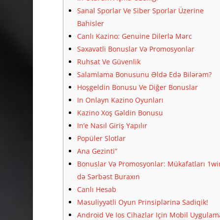
Sanal Sporlar Ve Siber Sporlar Üzerine
Bahisler
Canlı Kazino: Genuine Dilerlə Mərc
Səxavətli Bonuslar Və Promosyonlar
Ruhsat Ve Güvenlik
Salamlama Bonusunu Əldə Edə Bilərəm?
Hoşgeldin Bonusu Ve Diğer Bonuslar
In Onlayn Kazino Oyunları
Kazino Xoş Gəldin Bonusu
In’e Nasıl Giriş Yapılır
Popüler Slotlar
Ana Gezinti”
Bonuslar Və Promosyonlar: Mükafatları 1wi
də Sərbəst Buraxın
Canlı Hesab
Məsuliyyətli Oyun Prinsiplərinə Sadiqik!
Android Ve Ios Cihazlar Için Mobil Uygulam