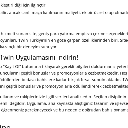
ştirildiği için ilginçtir.
ebilir, ancak canlı maça katılmanın maliyeti, ek bir ücret olup olmad
i hizmeti sunan site, geniş para yatırma empieza çekme seçenekleri
 oyunları, 1Win Türkiye’nin en göze çarpan özelliklerinden biri. Sit
e kazançlı bir deneyim sunuyor.
 1win Uygulamasını Indirin!
 “Kayıt Ol” butonuna tıklayarak gerekli bilgileri doldurmanız yeterli
yuncularını çeşitli bonuslar ve promosyonlarla cezbetmektedir. Hoş
ödüllerden bedava bahislere kadar birçok fırsat sunulmaktadır. 1W
rını çeşitli bonuslar ve promosyonlarla ödüllendirerek cezbetmekted
llanın ve rakiplerinizle ilgili verileri analiz edin. Seçilen disiplinin
emli değildir. Uygulama, ana kaynakta alıştığınız tasarım ve işlevse
z ve öğrenmeniz gerekmeyecek ve bu nedenle doğrudan bahis oynam
sino