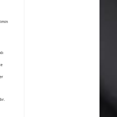
şimin
klı
ce
er
ır.