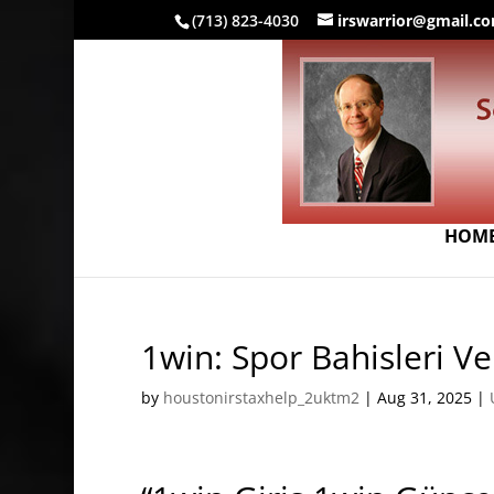
(713) 823-4030
irswarrior@gmail.c
HOM
1win: Spor Bahisleri V
by
houstonirstaxhelp_2uktm2
|
Aug 31, 2025
|