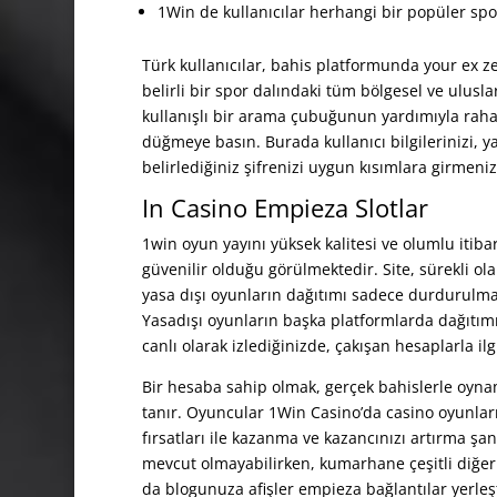
1Win de kullanıcılar herhangi bir popüler spo
Türk kullanıcılar, bahis platformunda your ex ze
belirli bir spor dalındaki tüm bölgesel ve ulusl
kullanışlı bir arama çubuğunun yardımıyla rahatlı
düğmeye basın. Burada kullanıcı bilgilerinizi, 
belirlediğiniz şifrenizi uygun kısımlara girmeni
In Casino Empieza Slotlar
1win oyun yayını yüksek kalitesi ve olumlu itiba
güvenilir olduğu görülmektedir. Site, sürekli olar
yasa dışı oyunların dağıtımı sadece durdurulma
Yasadışı oyunların başka platformlarda dağıtım
canlı olarak izlediğinizde, çakışan hesaplarla il
Bir hesaba sahip olmak, gerçek bahislerle oy
tanır. Oyuncular 1Win Casino’da casino oyunları
fırsatları ile kazanma ve kazancınızı artırma şa
mevcut olmayabilirken, kumarhane çeşitli diğer
da blogunuza afişler empieza bağlantılar yerleşti