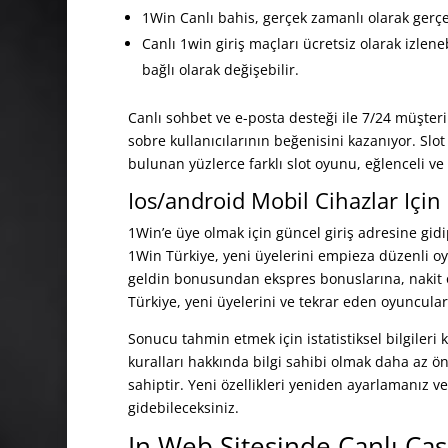
1Win Canlı bahis, gerçek zamanlı olarak gerçekle
Canlı 1win giriş maçları ücretsiz olarak izlen
bağlı olarak değişebilir.
Canlı sohbet ve e-posta desteği ile 7/24 müşter
sobre kullanıcılarının beğenisini kazanıyor. Slot
bulunan yüzlerce farklı slot oyunu, eğlenceli v
Ios/android Mobil Cihazlar Için
1Win’e üye olmak için güncel giriş adresine gidip
1Win Türkiye, yeni üyelerini empieza düzenli o
geldin bonusundan ekspres bonuslarına, nakit 
Türkiye, yeni üyelerini ve tekrar eden oyuncula
Sonucu tahmin etmek için istatistiksel bilgileri ku
kuralları hakkında bilgi sahibi olmak daha az ön
sahiptir. Yeni özellikleri yeniden ayarlamanı
gidebileceksiniz.
In Web Sitesinde Canlı Ca