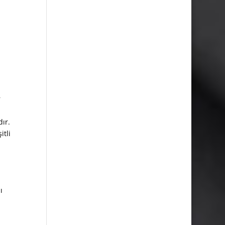
r
dır.
itli
ı