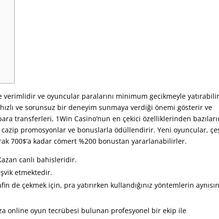
 verimlidir ve oyuncular paralarını minimum gecikmeyle yatırabili
hızlı ve sorunsuz bir deneyim sunmaya verdiği önemi gösterir ve
 para transferleri, 1Win Casino’nun en çekici özelliklerinden bazıları
 cazip promosyonlar ve bonuslarla ödüllendirir. Yeni oyuncular, çeş
yarak 700$’a kadar cömert %200 bonustan yararlanabilirler.
azan canlı bahisleridir.
şvik etmektedir.
in de çekmek için, pra yatırırken kullandığınız yöntemlerin aynısın
eza online oyun tecrübesi bulunan profesyonel bir ekip ile