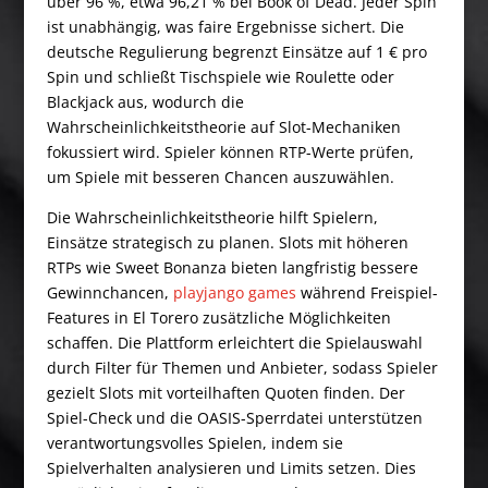
über 96 %, etwa 96,21 % bei Book of Dead. Jeder Spin
ist unabhängig, was faire Ergebnisse sichert. Die
deutsche Regulierung begrenzt Einsätze auf 1 € pro
Spin und schließt Tischspiele wie Roulette oder
Blackjack aus, wodurch die
Wahrscheinlichkeitstheorie auf Slot-Mechaniken
fokussiert wird. Spieler können RTP-Werte prüfen,
um Spiele mit besseren Chancen auszuwählen.
Die Wahrscheinlichkeitstheorie hilft Spielern,
Einsätze strategisch zu planen. Slots mit höheren
RTPs wie Sweet Bonanza bieten langfristig bessere
Gewinnchancen,
playjango games
während Freispiel-
Features in El Torero zusätzliche Möglichkeiten
schaffen. Die Plattform erleichtert die Spielauswahl
durch Filter für Themen und Anbieter, sodass Spieler
gezielt Slots mit vorteilhaften Quoten finden. Der
Spiel-Check und die OASIS-Sperrdatei unterstützen
verantwortungsvolles Spielen, indem sie
Spielverhalten analysieren und Limits setzen. Dies