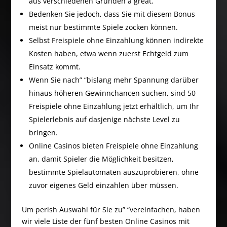
aus verschiedenen Gründen a great.
Bedenken Sie jedoch, dass Sie mit diesem Bonus
meist nur bestimmte Spiele zocken können.
Selbst Freispiele ohne Einzahlung können indirekte
Kosten haben, etwa wenn zuerst Echtgeld zum
Einsatz kommt.
Wenn Sie nach” “bislang mehr Spannung darüber
hinaus höheren Gewinnchancen suchen, sind 50
Freispiele ohne Einzahlung jetzt erhältlich, um Ihr
Spielerlebnis auf dasjenige nächste Level zu
bringen.
Online Casinos bieten Freispiele ohne Einzahlung
an, damit Spieler die Möglichkeit besitzen,
bestimmte Spielautomaten auszuprobieren, ohne
zuvor eigenes Geld einzahlen über müssen.
Um perish Auswahl für Sie zu” “vereinfachen, haben
wir viele Liste der fünf besten Online Casinos mit