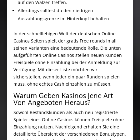
auf den Walzen treffen.
Allerdings solltest du den niedrigen
Auszahlungsgrenze im Hinterkopf behalten.
In der schnelllebigen Welt der deutschen Online
Casinos Seiten spielt der gratis Free rounds in all
seinen Varianten eine bedeutende Rolle. Die unten
aufgeführten Online Casinos stellen neuen Kunden
Freispiele ohne Einzahlung bei der Anmeldung zur
Verfügung. Mit dieser Liste möchten wir
sicherstellen, wenn jeder ein paar Runden spielen
muss, ohne echtes Cash einzahlen zu müssen.
Warum Geben Kasinos Jene Art
Von Angeboten Heraus?
Sowohl Bestandskunden als auch neu registrierte
Spieler eines Online Casinos können Freispiele ohne
Einzahlung nutzen. Nachfolgend erhalten Sie eine
detaillierte Übersicht der verschiedenen Bonustypen.