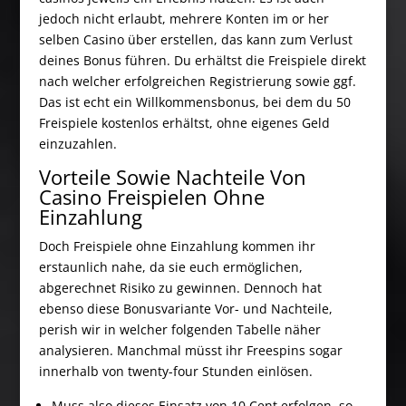
jedoch nicht erlaubt, mehrere Konten im or her
selben Casino über erstellen, das kann zum Verlust
deines Bonus führen. Du erhältst die Freispiele direkt
nach welcher erfolgreichen Registrierung sowie ggf.
Das ist echt ein Willkommensbonus, bei dem du 50
Freispiele kostenlos erhältst, ohne eigenes Geld
einzuzahlen.
Vorteile Sowie Nachteile Von
Casino Freispielen Ohne
Einzahlung
Doch Freispiele ohne Einzahlung kommen ihr
erstaunlich nahe, da sie euch ermöglichen,
abgerechnet Risiko zu gewinnen. Dennoch hat
ebenso diese Bonusvariante Vor- und Nachteile,
perish wir in welcher folgenden Tabelle näher
analysieren. Manchmal müsst ihr Freespins sogar
innerhalb von twenty-four Stunden einlösen.
Muss also dieses Einsatz von 10 Cent erfolgen, so