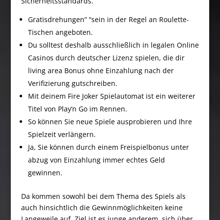
Sicherheitsstandards.
Gratisdrehungen” “sein in der Regel an Roulette-
Tischen angeboten.
Du solltest deshalb ausschließlich in legalen Online
Casinos durch deutscher Lizenz spielen, die dir
living area Bonus ohne Einzahlung nach der
Verifizierung gutschreiben.
Mit deinem Fire Joker Spielautomat ist ein weiterer
Titel von Play’n Go im Rennen.
So können Sie neue Spiele ausprobieren und Ihre
Spielzeit verlängern.
Ja, Sie können durch einem Freispielbonus unter
abzug von Einzahlung immer echtes Geld
gewinnen.
Da kommen sowohl bei dem Thema des Spiels als
auch hinsichtlich die Gewinnmöglichkeiten keine
Langeweile auf. Ziel ist es junge anderem, sich über