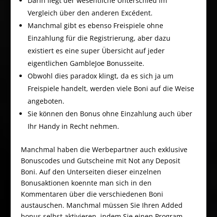
Darin liegt der wesentliche Unterschied im
Vergleich über den anderen Excédent.
Manchmal gibt es ebenso Freispiele ohne
Einzahlung für die Registrierung, aber dazu
existiert es eine super Übersicht auf jeder
eigentlichen GambleJoe Bonusseite.
Obwohl dies paradox klingt, da es sich ja um
Freispiele handelt, werden viele Boni auf die Weise
angeboten.
Sie können den Bonus ohne Einzahlung auch über
Ihr Handy in Recht nehmen.
Manchmal haben die Werbepartner auch exklusive
Bonuscodes und Gutscheine mit Not any Deposit
Boni. Auf den Unterseiten dieser einzelnen
Bonusaktionen koennte man sich in den
Kommentaren über die verschiedenen Boni
austauschen. Manchmal müssen Sie Ihren Added
bonus selbst aktivieren, indem Sie einen Program