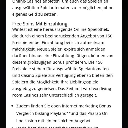
Online-Casinos anbieten, um euch das Spielen an
ausgewählten Spielautomaten zu ermöglichen, ohne
eigenes Geld zu setzen.
Free Spins Mit Einzahlung
Winfest ist eine herausragende Online-Spielothek,
die durch einem beeindruckenden Angebot von 150
Freispielen bei Einzahlung bei sich aufmerksam
mächtigkeit. Neue Spieler, expire sich anmelden
darüber hinaus eine Einzahlung tätigen, können von
diesem großzügigen Bonus profitieren. Die 150
Freispiele stehen für ausgewählte Spielautomaten
und Casino-Spiele zur Verfügung ebenso bieten den
Spielern die Möglichkeit, ihre Lieblingsspiele
ausgiebig zu genießen. Das Zeitlimit wird von living
room Casinos sehr unterschiedlich geregelt.
Zudem finden Sie oben internet marketing Bonus
Vergleich bislang Playland” “und das Pharao On
line casino mit einem solchen Angebot.