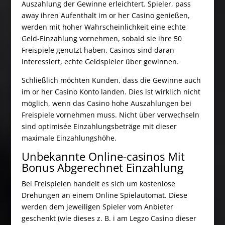
Auszahlung der Gewinne erleichtert. Spieler, pass
away ihren Aufenthalt im or her Casino genießen,
werden mit hoher Wahrscheinlichkeit eine echte
Geld-Einzahlung vornehmen, sobald sie ihre 50
Freispiele genutzt haben. Casinos sind daran
interessiert, echte Geldspieler über gewinnen.
Schließlich möchten Kunden, dass die Gewinne auch
im or her Casino Konto landen. Dies ist wirklich nicht
möglich, wenn das Casino hohe Auszahlungen bei
Freispiele vornehmen muss. Nicht über verwechseln
sind optimisée Einzahlungsbeträge mit dieser
maximale Einzahlungshöhe.
Unbekannte Online-casinos Mit
Bonus Abgerechnet Einzahlung
Bei Freispielen handelt es sich um kostenlose
Drehungen an einem Online Spielautomat. Diese
werden dem jeweiligen Spieler vom Anbieter
geschenkt (wie dieses z. B. i am Legzo Casino dieser