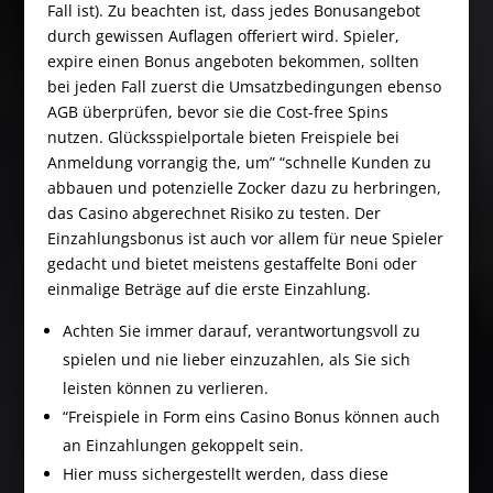
Fall ist). Zu beachten ist, dass jedes Bonusangebot
durch gewissen Auflagen offeriert wird. Spieler,
expire einen Bonus angeboten bekommen, sollten
bei jeden Fall zuerst die Umsatzbedingungen ebenso
AGB überprüfen, bevor sie die Cost-free Spins
nutzen. Glücksspielportale bieten Freispiele bei
Anmeldung vorrangig the, um” “schnelle Kunden zu
abbauen und potenzielle Zocker dazu zu herbringen,
das Casino abgerechnet Risiko zu testen. Der
Einzahlungsbonus ist auch vor allem für neue Spieler
gedacht und bietet meistens gestaffelte Boni oder
einmalige Beträge auf die erste Einzahlung.
Achten Sie immer darauf, verantwortungsvoll zu
spielen und nie lieber einzuzahlen, als Sie sich
leisten können zu verlieren.
“Freispiele in Form eins Casino Bonus können auch
an Einzahlungen gekoppelt sein.
Hier muss sichergestellt werden, dass diese