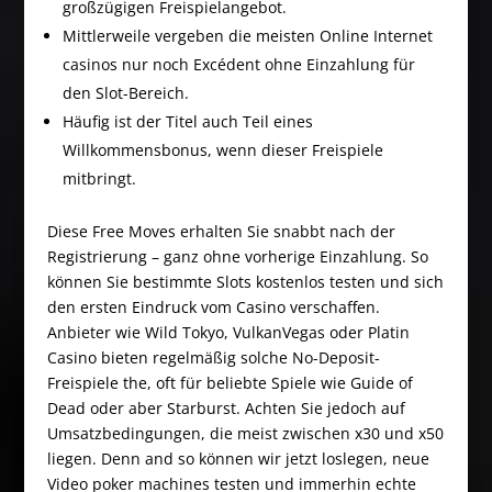
großzügigen Freispielangebot.
Mittlerweile vergeben die meisten Online Internet
casinos nur noch Excédent ohne Einzahlung für
den Slot-Bereich.
Häufig ist der Titel auch Teil eines
Willkommensbonus, wenn dieser Freispiele
mitbringt.
Diese Free Moves erhalten Sie snabbt nach der
Registrierung – ganz ohne vorherige Einzahlung. So
können Sie bestimmte Slots kostenlos testen und sich
den ersten Eindruck vom Casino verschaffen.
Anbieter wie Wild Tokyo, VulkanVegas oder Platin
Casino bieten regelmäßig solche No-Deposit-
Freispiele the, oft für beliebte Spiele wie Guide of
Dead oder aber Starburst. Achten Sie jedoch auf
Umsatzbedingungen, die meist zwischen x30 und x50
liegen. Denn and so können wir jetzt loslegen, neue
Video poker machines testen und immerhin echte