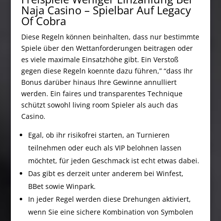
Naja Casino – Spielbar Auf Legacy
Of Cobra
Diese Regeln können beinhalten, dass nur bestimmte
Spiele über den Wettanforderungen beitragen oder
es viele maximale Einsatzhöhe gibt. Ein Verstoß
gegen diese Regeln koennte dazu führen,” “dass Ihr
Bonus darüber hinaus Ihre Gewinne annulliert
werden. Ein faires und transparentes Technique
schützt sowohl living room Spieler als auch das
Casino.
Egal, ob ihr risikofrei starten, an Turnieren
teilnehmen oder euch als VIP belohnen lassen
möchtet, für jeden Geschmack ist echt etwas dabei.
Das gibt es derzeit unter anderem bei Winfest,
BBet sowie Winpark.
In jeder Regel werden diese Drehungen aktiviert,
wenn Sie eine sichere Kombination von Symbolen