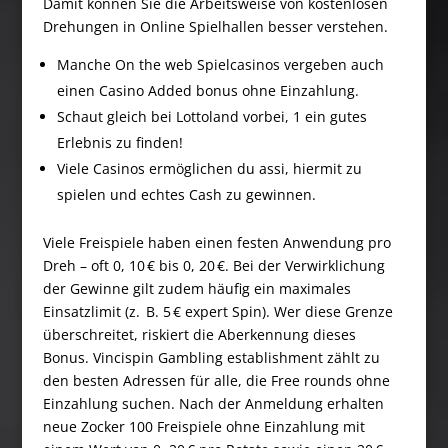
Damit können Sie die Arbeitsweise von kostenlosen
Drehungen in Online Spielhallen besser verstehen.
Manche On the web Spielcasinos vergeben auch
einen Casino Added bonus ohne Einzahlung.
Schaut gleich bei Lottoland vorbei, 1 ein gutes
Erlebnis zu finden!
Viele Casinos ermöglichen du assi, hiermit zu
spielen und echtes Cash zu gewinnen.
Viele Freispiele haben einen festen Anwendung pro
Dreh – oft 0, 10 € bis 0, 20 €. Bei der Verwirklichung
der Gewinne gilt zudem häufig ein maximales
Einsatzlimit (z. B. 5 € expert Spin). Wer diese Grenze
überschreitet, riskiert die Aberkennung dieses
Bonus. Vincispin Gambling establishment zählt zu
den besten Adressen für alle, die Free rounds ohne
Einzahlung suchen. Nach der Anmeldung erhalten
neue Zocker 100 Freispiele ohne Einzahlung mit