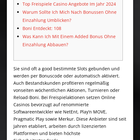
Top Freispiele Casino Angebote Im Jahr 2024
Warum Sollte Ich Mich Nach Bonussen Ohne
Einzahlung Umblicken?
Boni Entdeckt: 108
Was Kann Ich Mit Einem Added Bonus Ohne
Einzahlung Abbauen?
Sie sind oft a good bestimmte Slots gebunden und
werden per Bonuscode oder automatisch aktiviert.
Auch Bestandskunden profitieren regelmäßig
vonseiten wöchentlichen Aktionen, Turnieren oder
Reload-Boni. Bei Freispielaktionen setzen Online
Casinos bevorzugt auf renommierte
Softwareentwickler wie NetEnt, Play’n MOVE,
Pragmatic Play sowie Merkur. Diese Anbieter sind seit
Jahren etabliert, arbeiten durch lizenzierten
Plattformen und bieten höchste