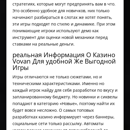
стратегиях, которые могут предпринять вам в что.
Это особенно удобное для новичков, них только
начинают разбираться в слотах же хотят понять,
эти игры подходят по стилю и динамике. При этом
понимающие игроки используют демо как
инструмент дли оценки новой механики перед
ставками на реальные деньги.
реальная Информация О Казино
Vovan Для удобной Же Выгодной
Игры
Игры отличаются не только сюжетами, но и
техническими характеристиками. Именно но
каждый игрок найду для себя разработки по вкусу и
запланированному бюджету. Но новинки и сиквелы
попадают в категорию «Новые», поэтому найти их
будет вовсе несложно. О самых топовых
разработках казино информирует через баннеры,
социальные сети только рассылку. Автоматы