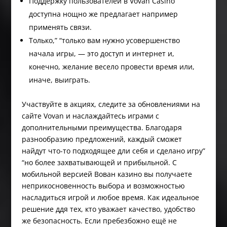
Поддержку пользователей в Vovan Casino
доступна нощно же предлагает например
применять связи.
Только,” “только вам нужно усовершенство
начала игры, — это доступ и интернет и,
конечно, желание весело провести время или,
иначе, выиграть.
Участвуйте в акциях, следите за обновлениями на
сайте Vovan и наслаждайтесь играми с
дополнительными преимущества. Благодаря
разнообразию предложений, каждый сможет
найдут что-то подходящее дли себя и сделано игру”
“но более захватывающей и прибыльной. С
мобильной версией Вован казино вы получаете
неприкосновенность выбора и возможностью
насладиться игрой и любое время. Как идеальное
решение ддя тех, кто уважает качество, удобство
же безопасность. Если пребезбожно ещё не