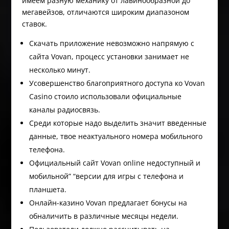
имеем разную механику от лавинообразной до
мегавейзов, отличаются широким диапазоном
ставок.
Скачать приложение невозможно напрямую с
сайта Vovan, процесс установки занимает не
несколько минут.
Усовершенство благоприятного доступа ко Vovan
Casino стоило использовали официальные
каналы радиосвязь.
Среди которые надо выделить значит введенные
данные, твое неактуального номера мобильного
телефона.
Официальный сайт Vovan online недоступный и
мобильной” “версии для игры с телефона и
планшета.
Онлайн-казино Vovan предлагает бонусы на
обналичить в различные месяцы недели.