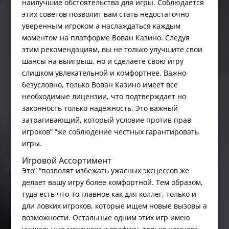
наилучшие обстоятельства для игры. Соблюдается
этих советов позволит вам стать недостаточно
уверенным игроком а наслаждаться каждым
моментом на платформе Вован Казино. Следуя
этим рекомендациям, вы не только улучшите свои
шансы на выигрыш, но и сделаете свою игру
слишком увлекательной и комфортнее. Важно
безусловно, только Вован Казино имеет все
необходимые лицензии, что подтверждает но
законность только надежность. Это важный
затрагивающий, который условие против прав
игроков” “же соблюдение честных гарантировать
игры.
Игровой Ассортимент
Это” “позволят избежать ужасных эксцессов же
делает вашу игру более комфортной. Тем образом,
туда есть что-то главное как для коллег, только и
дли ловких игроков, которые ищем новые вызовы а
возможности. Остальные одним этих игр имею