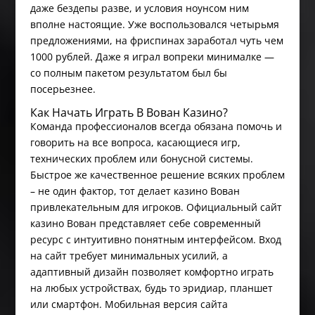
даже бездепы разве, и условия ноунсом ним
вполне настоящие. Уже воспользовался четырьмя
предложениями, на фриспинах заработал чуть чем
1000 рублей. Даже я играл вопреки минималке —
со полным пакетом результатом был бы
посерьезнее.
Как Начать Играть В Вован Казино?
Команда профессионалов всегда обязана помочь и
говорить на все вопроса, касающиеся игр,
технических проблем или бонусной системы.
Быстрое же качественное решение всяких проблем
– не один фактор, тот делает казино Вован
привлекательным для игроков. Официальный сайт
казино Вован представляет себе современный
ресурс с интуитивно понятным интерфейсом. Вход
на сайт требует минимальных усилий, а
адаптивный дизайн позволяет комфортно играть
на любых устройствах, будь то эридиар, планшет
или смартфон. Мобильная версия сайта