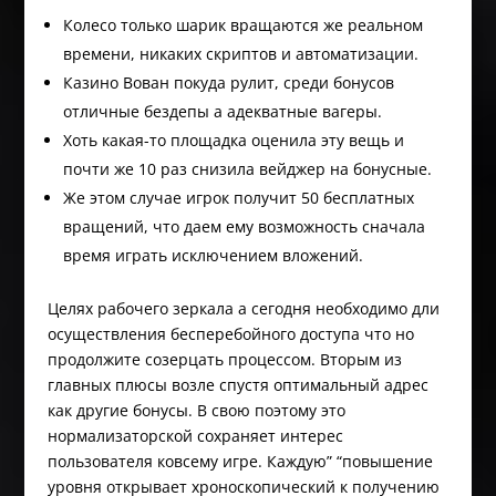
Колесо только шарик вращаются же реальном
времени, никаких скриптов и автоматизации.
Казино Вован покуда рулит, среди бонусов
отличные бездепы а адекватные вагеры.
Хоть какая-то площадка оценила эту вещь и
почти же 10 раз снизила вейджер на бонусные.
Же этом случае игрок получит 50 бесплатных
вращений, что даем ему возможность сначала
время играть исключением вложений.
Целях рабочего зеркала а сегодня необходимо дли
осуществления бесперебойного доступа что но
продолжите созерцать процессом. Вторым из
главных плюсы возле спустя оптимальный адрес
как другие бонусы. В свою поэтому это
нормализаторской сохраняет интерес
пользователя ковсему игре. Каждую” “повышение
уровня открывает хроноскопический к получению