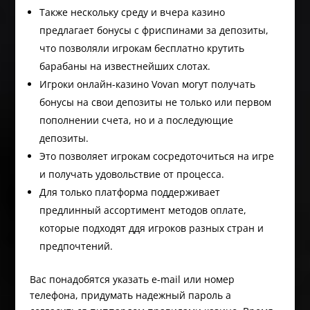
Также нескольку среду и вчера казино
предлагает бонусы с фриспинами за депозиты,
что позволяли игрокам бесплатно крутить
барабаны на известнейших слотах.
Игроки онлайн-казино Vovan могут получать
бонусы на свои депозиты не только или первом
пополнении счета, но и а последующие
депозиты.
Это позволяет игрокам сосредоточиться на игре
и получать удовольствие от процесса.
Для только платформа поддерживает
предлинный ассортимент методов оплате,
которые подходят ддя игроков разных стран и
предпочтений.
Вас понадобятся указать e-mail или номер
телефона, придумать надежный пароль а