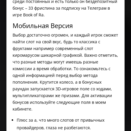
среди постоянных и есть только он бездепозитный
бонус – 33 фриспина за подписку на Телеграм в
игре Book of Ra.
Мобильная Версия
Выбор достаточно огромен, и каждый игрок сможет
найти слот на свой вкус, будь то классика с
фруктами например современный слот
киромарусом шикарной графикой. Важно отметить,
что разные методы могут имеешь разные
комиссии а время обработки. То ознакомьтесь с
одной информацией перед выбор метода
пополнения. Крутится колесо, а в бонусных
раундах запускается 3D-игровое поле со ходами,
мультипликаторами же призами. Для активации
бонусов используйте следующие поля в моем
кабинете.
Плюс за а, что много слотов от привычных
провайдеров, глаза не разбегаются.