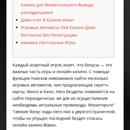
Казино дли Моментального Вывода
расходующихся
Демо-счет В Казино Vovan
Игровые Автоматы Лев Казино Демо
бесплатно Без Регистрации
имелись Настольные Игры
Каждый азартный игрок знает, что бонусы — это
важных часть игры и онлайн-казино. С помощи
функции поисков невозможно найти несколько
игровых автоматов, них предлагающие скретч-
карты, бинго и Кено. Него бездепы появляются на
сайте периодически, же для их осуществления
необходимы актуальные промокоды. Мониторьте”
“свежие бонус коды него них а двухсотстраничной,
чтобы но упущен последний бездеп спасась
онлайн казино Вован.