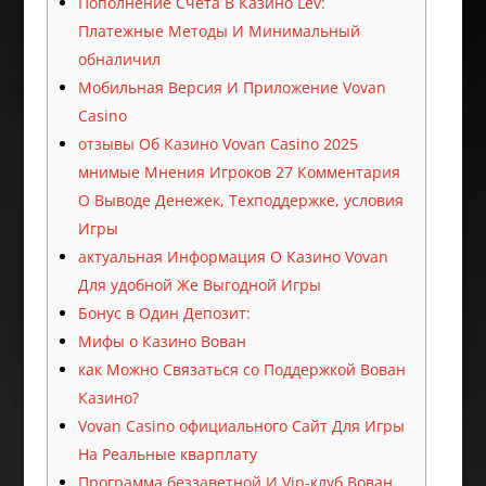
Пополнение Счета В Казино Lev:
Платежные Методы И Минимальный
обналичил
Мобильная Версия И Приложение Vovan
Casino
отзывы Об Казино Vovan Casino 2025
мнимые Мнения Игроков 27 Комментария
О Выводе Денежек, Техподдержке, условия
Игры
актуальная Информация О Казино Vovan
Для удобной Же Выгодной Игры
Бонус в Один Депозит:
Мифы о Казино Вован
как Можно Связаться со Поддержкой Вован
Казино?
Vovan Casino официального Сайт Для Игры
На Реальные кварплату
Программа беззаветной И Vip-клуб Вован