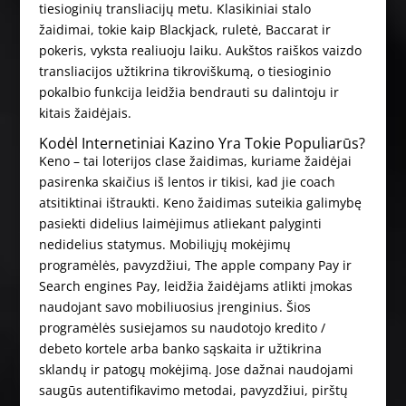
tiesioginių transliacijų metu. Klasikiniai stalo
žaidimai, tokie kaip Blackjack, ruletė, Baccarat ir
pokeris, vyksta realiuoju laiku. Aukštos raiškos vaizdo
transliacijos užtikrina tikroviškumą, o tiesioginio
pokalbio funkcija leidžia bendrauti su dalintoju ir
kitais žaidėjais.
Kodėl Internetiniai Kazino Yra Tokie Populiarūs?
Keno – tai loterijos clase žaidimas, kuriame žaidėjai
pasirenka skaičius iš lentos ir tikisi, kad jie coach
atsitiktinai ištraukti. Keno žaidimas suteikia galimybę
pasiekti didelius laimėjimus atliekant palyginti
nedidelius statymus. Mobiliųjų mokėjimų
programėlės, pavyzdžiui, The apple company Pay ir
Search engines Pay, leidžia žaidėjams atlikti įmokas
naudojant savo mobiliuosius įrenginius. Šios
programėlės susiejamos su naudotojo kredito /
debeto kortele arba banko sąskaita ir užtikrina
sklandų ir patogų mokėjimą. Jose dažnai naudojami
saugūs autentifikavimo metodai, pavyzdžiui, pirštų