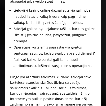
atspaudai arba veido atpažinimas.
Lietuviški kazino online dažnai suteikia galimybę
naudoti lietuvių kalbą ir eurą kaip pagrindinę
valiutą, kad atitiktų vietos žaidėjų poreikius.
Žaidėjai gali pelnyti lojalumo taškus, kuriuos galima
iškeisti į įvairias naudas, pavyzdžiui, pinigines
premijas.
Operacijos kortelėmis paprastai yra greitos
ventosear saugios, tačiau svarbu atkreipti dėmesį į”
“tai, kad kai kurie bankai gali kombinuoti
apribojimus su lošimais susijusioms operacijoms.
Bingo yra azartinis žaidimas, kuriame žaidėjai savo
kortelėse esančius skaičius tikrina su vedėjo
šaukiamais skaičiais. Tai labai socialus žaidimas,
kuriuo mėgaujasi įvairaus amžiaus žaidėjai. Bingo
internete yra puikus pasirinkimas tiems, kurie šį
žaidimą nori išmėginti savo išmaniajame įrenginyje.