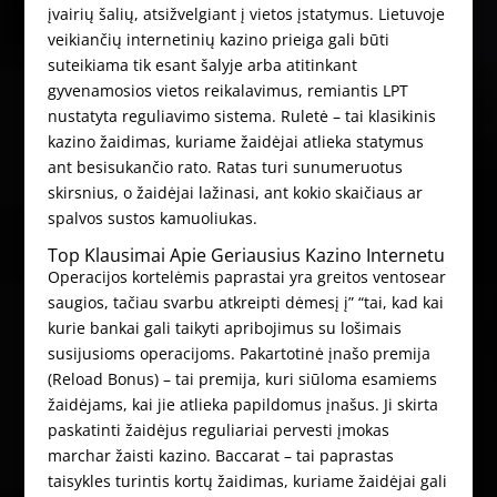
įvairių šalių, atsižvelgiant į vietos įstatymus. Lietuvoje
veikiančių internetinių kazino prieiga gali būti
suteikiama tik esant šalyje arba atitinkant
gyvenamosios vietos reikalavimus, remiantis LPT
nustatyta reguliavimo sistema. Ruletė – tai klasikinis
kazino žaidimas, kuriame žaidėjai atlieka statymus
ant besisukančio rato. Ratas turi sunumeruotus
skirsnius, o žaidėjai lažinasi, ant kokio skaičiaus ar
spalvos sustos kamuoliukas.
Top Klausimai Apie Geriausius Kazino Internetu
Operacijos kortelėmis paprastai yra greitos ventosear
saugios, tačiau svarbu atkreipti dėmesį į” “tai, kad kai
kurie bankai gali taikyti apribojimus su lošimais
susijusioms operacijoms. Pakartotinė įnašo premija
(Reload Bonus) – tai premija, kuri siūloma esamiems
žaidėjams, kai jie atlieka papildomus įnašus. Ji skirta
paskatinti žaidėjus reguliariai pervesti įmokas
marchar žaisti kazino. Baccarat – tai paprastas
taisykles turintis kortų žaidimas, kuriame žaidėjai gali