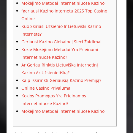
Mokėjimo Metodai Internetiniuose Kazino
“geriausi Kazino Internetu 2025 Top Casino
Online
Kuo Skiriasi Užsienio Ir Lietuviški Kazino
Internete?
Geriausi Kazino Globalnej Sieci Žaidimai
Kokie Mokėjimų Metodai Yra Prieinami
Internetinuose Kazino?
Ar Geriau Rinktis Lietuvišką Internetinį
Kazino Ar Užsienietišką?
Kaip Išsirinkti Geriausią Kazino Premiją?
Online Casino Privalumai
Kokios Pramogos Yra Prieinamos
Internetiniuose Kazino?
Mokėjimo Metodai Internetiniuose Kazino