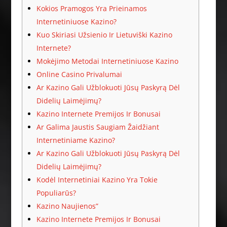
Kokios Pramogos Yra Prieinamos
Internetiniuose Kazino?
Kuo Skiriasi Užsienio Ir Lietuviški Kazino
Internete?
Mokėjimo Metodai Internetiniuose Kazino
Online Casino Privalumai
Ar Kazino Gali Užblokuoti Jūsų Paskyrą Dėl
Didelių Laimėjimų?
Kazino Internete Premijos Ir Bonusai
Ar Galima Jaustis Saugiam Žaidžiant
Internetiniame Kazino?
Ar Kazino Gali Užblokuoti Jūsų Paskyrą Dėl
Didelių Laimėjimų?
Kodėl Internetiniai Kazino Yra Tokie
Populiarūs?
Kazino Naujienos”
Kazino Internete Premijos Ir Bonusai