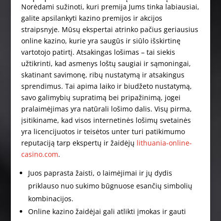
Norėdami sužinoti, kuri premija Jums tinka labiausiai,
galite apsilankyti kazino premijos ir akcijos
straipsnyje. Mūsų ekspertai atrinko pačius geriausius
online kazino, kurie yra saugūs ir siūlo išskirtinę
vartotojo patirtį. Atsakingas lošimas – tai siekis
užtikrinti, kad asmenys loštų saugiai ir sąmoningai,
skatinant savimonę, ribų nustatymą ir atsakingus
sprendimus. Tai apima laiko ir biudžeto nustatymą,
savo galimybių supratimą bei pripažinimą, jogei
pralaimėjimas yra natūrali lošimo dalis. Visų pirma,
įsitikiname, kad visos internetinės lošimų svetainės
yra licencijuotos ir teisėtos unter turi patikimumo
reputaciją tarp ekspertų ir žaidėjų
lithuania-online-
casino.com
.
Juos paprasta žaisti, o laimėjimai ir jų dydis
priklauso nuo sukimo būgnuose esančių simbolių
kombinacijos.
Online kazino žaidėjai gali atlikti įmokas ir gauti