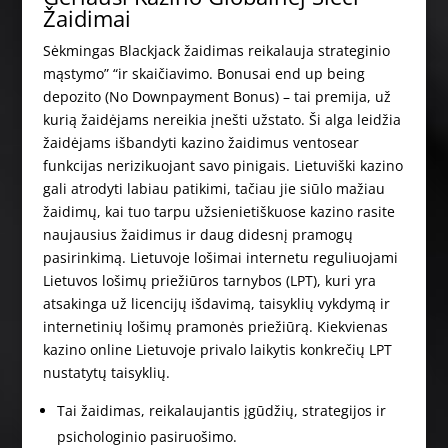
Žaidimai
Sėkmingas Blackjack žaidimas reikalauja strateginio
mąstymo” “ir skaičiavimo. Bonusai end up being
depozito (No Downpayment Bonus) – tai premija, už
kurią žaidėjams nereikia įnešti užstato. Ši alga leidžia
žaidėjams išbandyti kazino žaidimus ventosear
funkcijas nerizikuojant savo pinigais. Lietuviški kazino
gali atrodyti labiau patikimi, tačiau jie siūlo mažiau
žaidimų, kai tuo tarpu užsienietiškuose kazino rasite
naujausius žaidimus ir daug didesnį pramogų
pasirinkimą. Lietuvoje lošimai internetu reguliuojami
Lietuvos lošimų priežiūros tarnybos (LPT), kuri yra
atsakinga už licencijų išdavimą, taisyklių vykdymą ir
internetinių lošimų pramonės priežiūrą. Kiekvienas
kazino online Lietuvoje privalo laikytis konkrečių LPT
nustatytų taisyklių.
Tai žaidimas, reikalaujantis įgūdžių, strategijos ir
psichologinio pasiruošimo.