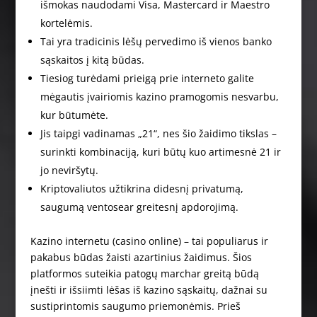
išmokas naudodami Visa, Mastercard ir Maestro
kortelėmis.
Tai yra tradicinis lėšų pervedimo iš vienos banko
sąskaitos į kitą būdas.
Tiesiog turėdami prieigą prie interneto galite
mėgautis įvairiomis kazino pramogomis nesvarbu,
kur būtumėte.
Jis taipgi vadinamas „21“, nes šio žaidimo tikslas –
surinkti kombinaciją, kuri būtų kuo artimesnė 21 ir
jo neviršytų.
Kriptovaliutos užtikrina didesnį privatumą,
saugumą ventosear greitesnį apdorojimą.
Kazino internetu (casino online) – tai populiarus ir
pakabus būdas žaisti azartinius žaidimus. Šios
platformos suteikia patogų marchar greitą būdą
įnešti ir išsiimti lėšas iš kazino sąskaitų, dažnai su
sustiprintomis saugumo priemonėmis. Prieš