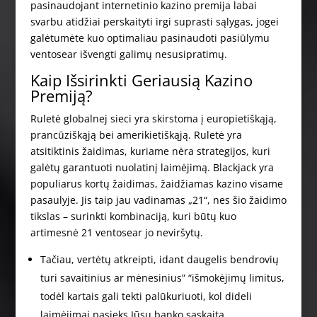
pasinaudojant internetinio kazino premija labai
svarbu atidžiai perskaityti irgi suprasti sąlygas, jogei
galėtumėte kuo optimaliau pasinaudoti pasiūlymu
ventosear išvengti galimų nesusipratimų.
Kaip Išsirinkti Geriausią Kazino
Premiją?
Ruletė globalnej sieci yra skirstoma į europietiškąją,
prancūziškąją bei amerikietiškąją. Ruletė yra
atsitiktinis žaidimas, kuriame nėra strategijos, kuri
galėtų garantuoti nuolatinį laimėjimą. Blackjack yra
populiarus kortų žaidimas, žaidžiamas kazino visame
pasaulyje. Jis taip jau vadinamas „21“, nes šio žaidimo
tikslas – surinkti kombinaciją, kuri būtų kuo
artimesnė 21 ventosear jo neviršytų.
Tačiau, vertėtų atkreipti, idant daugelis bendrovių
turi savaitinius ar mėnesinius” “išmokėjimų limitus,
todėl kartais gali tekti palūkuriuoti, kol dideli
laimėjimai pasieks Jūsų banko sąskaitą.