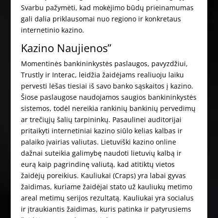
Svarbu pažymėti, kad mokėjimo būdų prieinamumas
gali dalia priklausomai nuo regiono ir konkretaus
internetinio kazino.
Kazino Naujienos”
Momentinės bankininkystės paslaugos, pavyzdžiui,
Trustly ir Interac, leidžia žaidėjams realiuoju laiku
pervesti lėšas tiesiai iš savo banko sąskaitos į kazino.
Šiose paslaugose naudojamos saugios bankininkystės
sistemos, todėl nereikia rankinių bankinių pervedimų
ar trečiųjų šalių tarpininkų. Pasaulinei auditorijai
pritaikyti internetiniai kazino siūlo kelias kalbas ir
palaiko įvairias valiutas. Lietuviški kazino online
dažnai suteikia galimybę naudoti lietuvių kalbą ir
eurą kaip pagrindinę valiutą, kad atitiktų vietos
žaidėjų poreikius. Kauliukai (Craps) yra labai gyvas
žaidimas, kuriame žaidėjai stato už kauliukų metimo
areal metimų serijos rezultatą. Kauliukai yra socialus
ir įtraukiantis žaidimas, kuris patinka ir patyrusiems