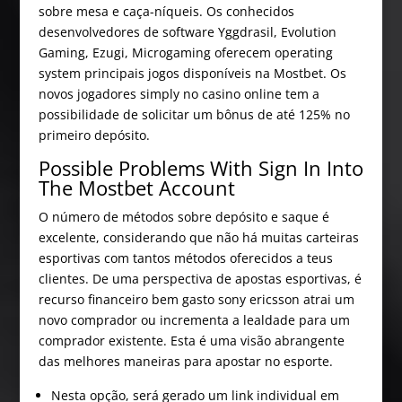
sobre mesa e caça-níqueis. Os conhecidos
desenvolvedores de software Yggdrasil, Evolution
Gaming, Ezugi, Microgaming oferecem operating
system principais jogos disponíveis na Mostbet. Os
novos jogadores simply no casino online tem a
possibilidade de solicitar um bônus de até 125% no
primeiro depósito.
Possible Problems With Sign In Into
The Mostbet Account
O número de métodos sobre depósito e saque é
excelente, considerando que não há muitas carteiras
esportivas com tantos métodos oferecidos a teus
clientes. De uma perspectiva de apostas esportivas, é
recurso financeiro bem gasto sony ericsson atrai um
novo comprador ou incrementa a lealdade para um
comprador existente. Esta é uma visão abrangente
das melhores maneiras para apostar no esporte.
Nesta opção, será gerado um link individual em