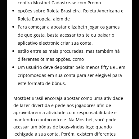
confira Mostbet Cadastre-se com Promo
opções sobre Roleta Brasileira, Roleta Americana e
Roleta Europeia, além de
Para começar a apostar elizabeth jogar os games
de que gosta, basta acessar to site ou baixar o
aplicativo electronic criar sua conta.
estão entre as mais procuradas, mas também há
diferentes ótimas opções, como
Um usuário deve depositar pelo menos fifty BRL em
criptomoedas em sua conta para ser elegível para
este formato de bônus.
Mostbet Brasil encoraja apostar como uma atividade
de lazer divertida e pede aos jogadores afin de
aproveitarem a atividade com responsabilidade e
mantendo o autocontrole. Na Mostbet, você pode
acessar um bônus de boas-vindas logo quando
lechigada a sua conta. Porém, existem diferentes