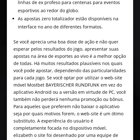
linhas de ex profeso para centenas para eventos
esportivos ao redor do globo.
As apostas zero totalizador estão disponíveis na
interface no ano de diferentes formatos.
Se você aprecia uma boa dose de ação e não quer
esperar pelos resultados do jogo, apresentar suas
apostas na área de esportes ao vivo é a melhor opção
de todas. Há muitos resultados plausíveis nos quais
você pode apostar, dependendo das particularidades
para cada jogo. Se você optar por utilizar o web-site
móvel Mostbet BAYERISCHER RUNDFUNK em vez do
aplicativo Android ou a versão em virtude de PC, você
também não perderá nenhuma promoção ou bônus.
Para aqueles que preferem não baixar o aplicativo
seja por quais motivos forem, o web-site é um ótimo
substituto. A experiência do usuário é
completamente focada no dispositivo móvel,
elizabeth o site foi desenhado por uma equipe de