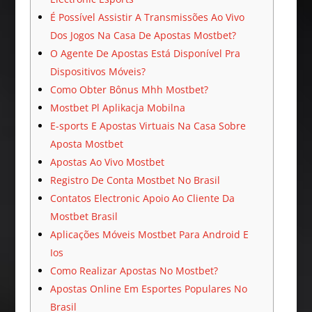
É Possível Assistir A Transmissões Ao Vivo
Dos Jogos Na Casa De Apostas Mostbet?
O Agente De Apostas Está Disponível Pra
Dispositivos Móveis?
Como Obter Bônus Mhh Mostbet?
Mostbet Pl Aplikacja Mobilna
E-sports E Apostas Virtuais Na Casa Sobre
Aposta Mostbet
Apostas Ao Vivo Mostbet
Registro De Conta Mostbet No Brasil
Contatos Electronic Apoio Ao Cliente Da
Mostbet Brasil
Aplicações Móveis Mostbet Para Android E
Ios
Como Realizar Apostas No Mostbet?
Apostas Online Em Esportes Populares No
Brasil