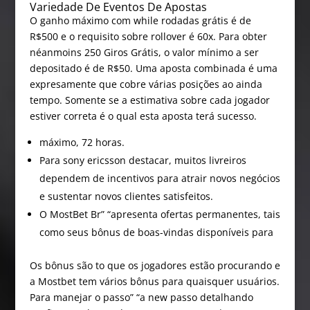
Variedade De Eventos De Apostas
O ganho máximo com while rodadas grátis é de
R$500 e o requisito sobre rollover é 60x. Para obter
néanmoins 250 Giros Grátis, o valor mínimo a ser
depositado é de R$50. Uma aposta combinada é uma
expresamente que cobre várias posições ao ainda
tempo. Somente se a estimativa sobre cada jogador
estiver correta é o qual esta aposta terá sucesso.
máximo, 72 horas.
Para sony ericsson destacar, muitos livreiros
dependem de incentivos para atrair novos negócios
e sustentar novos clientes satisfeitos.
O MostBet Br” “apresenta ofertas permanentes, tais
como seus bônus de boas-vindas disponíveis para
Os bônus são to que os jogadores estão procurando e
a Mostbet tem vários bônus para quaisquer usuários.
Para manejar o passo” “a new passo detalhando