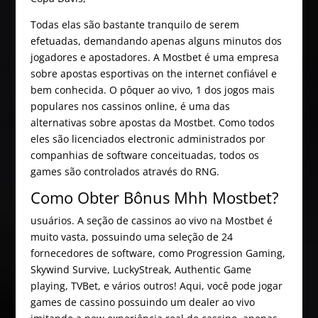
Todas elas são bastante tranquilo de serem
efetuadas, demandando apenas alguns minutos dos
jogadores e apostadores. A Mostbet é uma empresa
sobre apostas esportivas on the internet confiável e
bem conhecida. O pôquer ao vivo, 1 dos jogos mais
populares nos cassinos online, é uma das
alternativas sobre apostas da Mostbet. Como todos
eles são licenciados electronic administrados por
companhias de software conceituadas, todos os
games são controlados através do RNG.
Como Obter Bônus Mhh Mostbet?
usuários. A seção de cassinos ao vivo na Mostbet é
muito vasta, possuindo uma seleção de 24
fornecedores de software, como Progression Gaming,
Skywind Survive, LuckyStreak, Authentic Game
playing, TVBet, e vários outros! Aqui, você pode jogar
games de cassino possuindo um dealer ao vivo