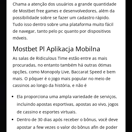
Chama a atenção dos usuários a grande quantidade
de Mostbet free games e desenvolvedores, além da
possibilidade sobre se fazer um cadastro rápido.
Tudo isso dentro sobre uma plataforma muito fácil
de navegar, tanto pelo pc quanto por dispositivos
móveis.
Mostbet Pl Aplikacja Mobilna
As salas de Ridiculous Time estão entre as mais
procuradas, no entanto também há outras ótimas
opções, como Monopoly Live, Baccarat Speed e bem
mais. O pôquer é o jogo mais popular no meio de
cassinos ao longo da história, e não é
Ela proporciona uma ampla variedade de serviços,
incluindo apostas esportivas, apostas ao vivo, jogos
de cassino e esportes virtuais.
Dentro de 30 dias após receber o bônus, você deve
apostar a few vezes o valor do bônus afin de poder