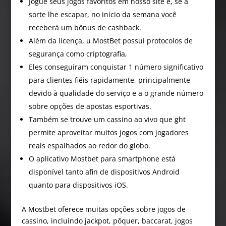
Jogue seus jogos favoritos em nosso site e, se a
sorte lhe escapar, no início da semana você
receberá um bônus de cashback.
Além da licença, u MostBet possui protocolos de
segurança como criptografia,
Eles conseguiram conquistar 1 número significativo
para clientes fiéis rapidamente, principalmente
devido à qualidade do serviço e a o grande número
sobre opções de apostas esportivas.
Também se trouve um cassino ao vivo que ght
permite aproveitar muitos jogos com jogadores
reais espalhados ao redor do globo.
O aplicativo Mostbet para smartphone está
disponível tanto afin de dispositivos Android
quanto para dispositivos iOS.
A Mostbet oferece muitas opções sobre jogos de
cassino, incluindo jackpot, pôquer, baccarat, jogos