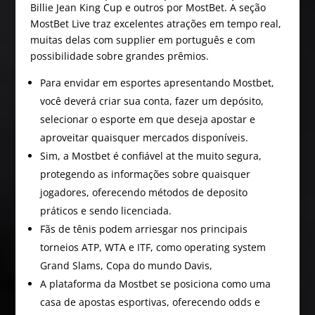
Billie Jean King Cup e outros por MostBet. A seção
MostBet Live traz excelentes atrações em tempo real,
muitas delas com supplier em português e com
possibilidade sobre grandes prêmios.
Para envidar em esportes apresentando Mostbet,
você deverá criar sua conta, fazer um depósito,
selecionar o esporte em que deseja apostar e
aproveitar quaisquer mercados disponíveis.
Sim, a Mostbet é confiável at the muito segura,
protegendo as informações sobre quaisquer
jogadores, oferecendo métodos de deposito
práticos e sendo licenciada.
Fãs de tênis podem arriesgar nos principais
torneios ATP, WTA e ITF, como operating system
Grand Slams, Copa do mundo Davis,
A plataforma da Mostbet se posiciona como uma
casa de apostas esportivas, oferecendo odds e