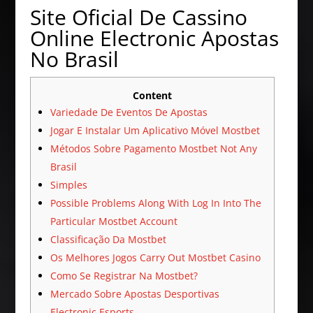
Site Oficial De Cassino
Online Electronic Apostas
No Brasil
Content
Variedade De Eventos De Apostas
Jogar E Instalar Um Aplicativo Móvel Mostbet
Métodos Sobre Pagamento Mostbet Not Any
Brasil
Simples
Possible Problems Along With Log In Into The
Particular Mostbet Account
Classificação Da Mostbet
Os Melhores Jogos Carry Out Mostbet Casino
Como Se Registrar Na Mostbet?
Mercado Sobre Apostas Desportivas
Electronic Esports