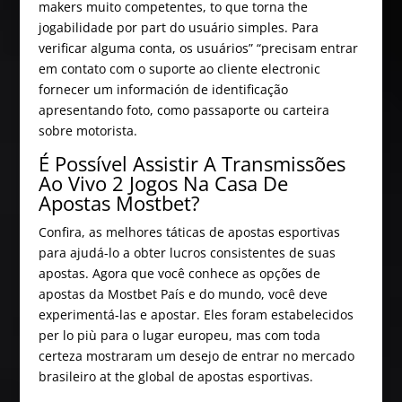
makers muito competentes, to que torna the
jogabilidade por part do usuário simples. Para
verificar alguma conta, os usuários” “precisam entrar
em contato com o suporte ao cliente electronic
fornecer um información de identificação
apresentando foto, como passaporte ou carteira
sobre motorista.
É Possível Assistir A Transmissões
Ao Vivo 2 Jogos Na Casa De
Apostas Mostbet?
Confira, as melhores táticas de apostas esportivas
para ajudá-lo a obter lucros consistentes de suas
apostas. Agora que você conhece as opções de
apostas da Mostbet País e do mundo, você deve
experimentá-las e apostar. Eles foram estabelecidos
per lo più para o lugar europeu, mas com toda
certeza mostraram um desejo de entrar no mercado
brasileiro at the global de apostas esportivas.