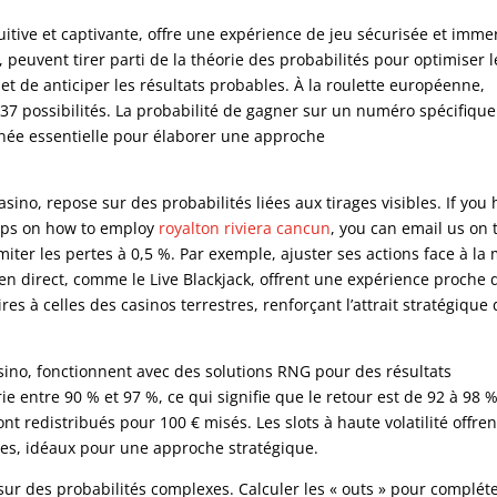
uitive et captivante, offre une expérience de jeu sécurisée et immer
, peuvent tirer parti de la théorie des probabilités pour optimiser 
t de anticiper les résultats probables. À la roulette européenne,
 37 possibilités. La probabilité de gagner sur un numéro spécifique
née essentielle pour élaborer une approche
ino, repose sur des probabilités liées aux tirages visibles. If you
tips on how to employ
royalton riviera cancun
, you can email us on 
iter les pertes à 0,5 %. Par exemple, ajuster ses actions face à la
 en direct, comme le Live Blackjack, offrent une expérience proche 
es à celles des casinos terrestres, renforçant l’attrait stratégique
sino, fonctionnent avec des solutions RNG pour des résultats
ie entre 90 % et 97 %, ce qui signifie que le retour est de 92 à 98 %
 redistribués pour 100 € misés. Les slots à haute volatilité offren
s, idéaux pour une approche stratégique.
ur des probabilités complexes. Calculer les « outs » pour complét