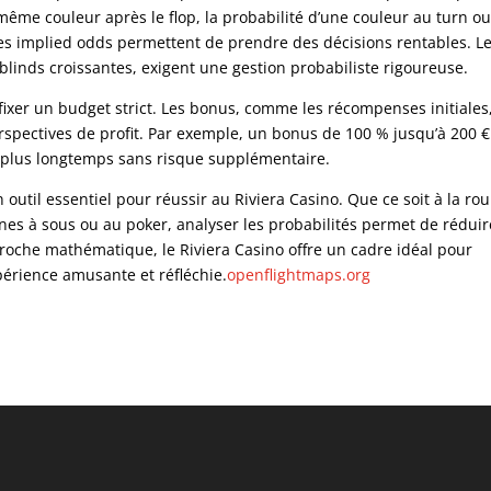
même couleur après le flop, la probabilité d’une couleur au turn ou
 les implied odds permettent de prendre des décisions rentables. L
blinds croissantes, exigent une gestion probabiliste rigoureuse.
 fixer un budget strict. Les bonus, comme les récompenses initiales
rspectives de profit. Par exemple, un bonus de 100 % jusqu’à 200 €
 plus longtemps sans risque supplémentaire.
 outil essentiel pour réussir au Riviera Casino. Que ce soit à la rou
es à sous ou au poker, analyser les probabilités permet de réduir
roche mathématique, le Riviera Casino offre un cadre idéal pour
périence amusante et réfléchie.
openflightmaps.org