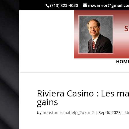
(713) 823-4030
irswarrior@gmail.c
HOM
Riviera Casino : Les m
gains
by
houstonirstaxhelp_2uktm2
|
Sep 6, 2025
|
U