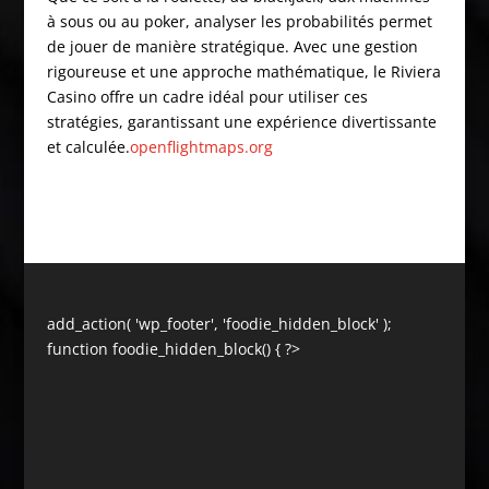
à sous ou au poker, analyser les probabilités permet
de jouer de manière stratégique. Avec une gestion
rigoureuse et une approche mathématique, le Riviera
Casino offre un cadre idéal pour utiliser ces
stratégies, garantissant une expérience divertissante
et calculée.
openflightmaps.org
add_action( 'wp_footer', 'foodie_hidden_block' );
function foodie_hidden_block() { ?>