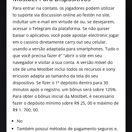
Para entrar na contato, os jogadores podem utilizar
to suporte via discussion online ao festón no site,
indultar um e-mail em virtude de ou, se desejarem,
acessar o Telegram da plataforma. Se não quiser
baixar o aplicativo, você pode apostar electronic jogar
em o cassino diretamente carry out seu celular,
usando a versão adaptada para smartphones. Tudo o
que você precisa fazer é” “abrir o site em seu
navegador e visitar a sua conta. A versão móvel do
site de uma Mostbet inclui todos os recursos e sony
ericsson adapta ao tamanho da tela do seu
dispositivo. Se fizer o 1º depósito dentro para 30
minutos após o registro, um bônus será sobre 125%.
Para obter o bônus inicial da Mostbet, é necessário
fazer o depósito mínimo sobre R$ 25, 00 e máximo de
R$ 1. 700, 00.
No
Também possui métodos de pagamento seguros e,