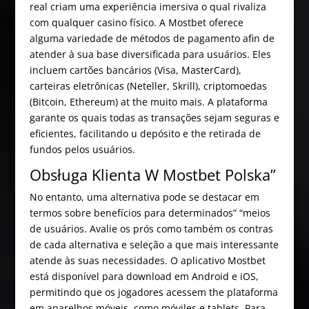
real criam uma experiência imersiva o qual rivaliza
com qualquer casino físico. A Mostbet oferece
alguma variedade de métodos de pagamento afin de
atender à sua base diversificada para usuários. Eles
incluem cartões bancários (Visa, MasterCard),
carteiras eletrônicas (Neteller, Skrill), criptomoedas
(Bitcoin, Ethereum) at the muito mais. A plataforma
garante os quais todas as transações sejam seguras e
eficientes, facilitando u depósito e the retirada de
fundos pelos usuários.
Obsługa Klienta W Mostbet Polska”
No entanto, uma alternativa pode se destacar em
termos sobre benefícios para determinados” “meios
de usuários. Avalie os prós como também os contras
de cada alternativa e seleção a que mais interessante
atende às suas necessidades. O aplicativo Mostbet
está disponível para download em Android e iOS,
permitindo que os jogadores acessem the plataforma
em aparelhos móveis, como móviles e tablets. Para