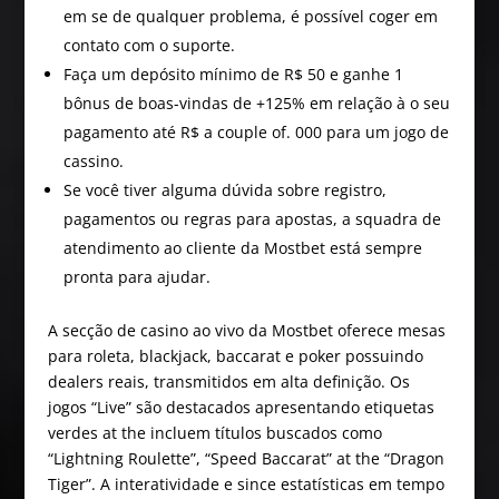
em se de qualquer problema, é possível coger em
contato com o suporte.
Faça um depósito mínimo de R$ 50 e ganhe 1
bônus de boas-vindas de +125% em relação à o seu
pagamento até R$ a couple of. 000 para um jogo de
cassino.
Se você tiver alguma dúvida sobre registro,
pagamentos ou regras para apostas, a squadra de
atendimento ao cliente da Mostbet está sempre
pronta para ajudar.
A secção de casino ao vivo da Mostbet oferece mesas
para roleta, blackjack, baccarat e poker possuindo
dealers reais, transmitidos em alta definição. Os
jogos “Live” são destacados apresentando etiquetas
verdes at the incluem títulos buscados como
“Lightning Roulette”, “Speed Baccarat” at the “Dragon
Tiger”. A interatividade e since estatísticas em tempo