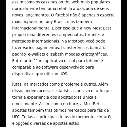
assim como os cassinos on the web mais populares
normalmente têm uma retahíla atualizada de seus
novos lançamentos. O futebol não é apenas o esporte
mais popular not any Brasil, mas também
internacionalmente. É por isso que a new Most Best
proporciona diferentes campeonatos, torneios e
mercados internacionais. Na Mostbet, você pode
fazer vários pagamentos, transferências bancárias
padrão, e-wallets elizabeth moedas criptográficas.
Entretanto,” “um aplicativo oficial para Iphone é
comparable ao software desenvolvido para
dispositivos que utilizam IOS.
lutas, na mercados como problème e outros. Além
disso, podem acessar estatísticas ao vivo e tudo que
torna a experiência dos apostadores única e
emocionante. Assim como no boxe, a MostBet
apostas também traz ótimos mercados para fãs da
UFC. Todas as principais lutas do momento, cinturões
e opções diversas de apostas estão