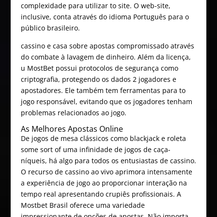
complexidade para utilizar to site. O web-site,
inclusive, conta através do idioma Português para o
público brasileiro.
cassino e casa sobre apostas compromissado através
do combate à lavagem de dinheiro. Além da licença,
u MostBet possui protocolos de segurança como
criptografia, protegendo os dados 2 jogadores e
apostadores. Ele também tem ferramentas para to
jogo responsável, evitando que os jogadores tenham
problemas relacionados ao jogo.
As Melhores Apostas Online
De jogos de mesa clássicos como blackjack e roleta
some sort of uma infinidade de jogos de caça-
níqueis, há algo para todos os entusiastas de cassino.
O recurso de cassino ao vivo aprimora intensamente
a experiência de jogo ao proporcionar interação na
tempo real apresentando crupiês profissionais. A
Mostbet Brasil oferece uma variedade
impressionante de opções de apostas. Não importa