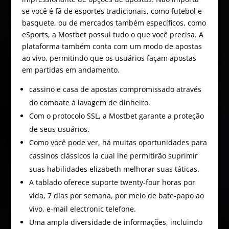
se você é fã de esportes tradicionais, como futebol e
basquete, ou de mercados também específicos, como
eSports, a Mostbet possui tudo o que você precisa. A
plataforma também conta com um modo de apostas
ao vivo, permitindo que os usuários façam apostas
em partidas em andamento.
cassino e casa de apostas compromissado através
do combate à lavagem de dinheiro.
Com o protocolo SSL, a Mostbet garante a proteção
de seus usuários.
Como você pode ver, há muitas oportunidades para
cassinos clássicos la cual lhe permitirão suprimir
suas habilidades elizabeth melhorar suas táticas.
A tablado oferece suporte twenty-four horas por
vida, 7 dias por semana, por meio de bate-papo ao
vivo, e-mail electronic telefone.
Uma ampla diversidade de informações, incluindo