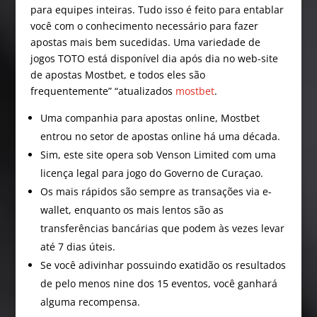
para equipes inteiras. Tudo isso é feito para entablar
você com o conhecimento necessário para fazer
apostas mais bem sucedidas. Uma variedade de
jogos TOTO está disponível dia após dia no web-site
de apostas Mostbet, e todos eles são
frequentemente” “atualizados
mostbet
.
Uma companhia para apostas online, Mostbet
entrou no setor de apostas online há uma década.
Sim, este site opera sob Venson Limited com uma
licença legal para jogo do Governo de Curaçao.
Os mais rápidos são sempre as transações via e-
wallet, enquanto os mais lentos são as
transferências bancárias que podem às vezes levar
até 7 dias úteis.
Se você adivinhar possuindo exatidão os resultados
de pelo menos nine dos 15 eventos, você ganhará
alguma recompensa.