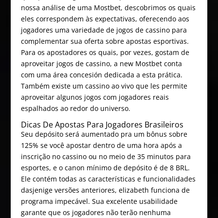
nossa análise de uma Mostbet, descobrimos os quais
eles correspondem às expectativas, oferecendo aos
jogadores uma variedade de jogos de cassino para
complementar sua oferta sobre apostas esportivas.
Para os apostadores os quais, por vezes, gostam de
aproveitar jogos de cassino, a new Mostbet conta
com uma área concesión dedicada a esta prática.
Também existe um cassino ao vivo que les permite
aproveitar algunos jogos com jogadores reais
espalhados ao redor do universo.
Dicas De Apostas Para Jogadores Brasileiros
Seu depósito será aumentado pra um bônus sobre
125% se você apostar dentro de uma hora após a
inscrição no cassino ou no meio de 35 minutos para
esportes, e o canon mínimo de depósito é de 8 BRL.
Ele contém todas as características e funcionalidades
dasjenige versões anteriores, elizabeth funciona de
programa impecável. Sua excelente usabilidade
garante que os jogadores não terão nenhuma