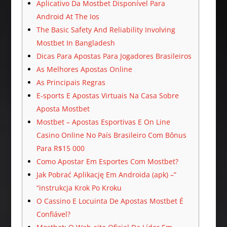
Aplicativo Da Mostbet Disponível Para
Android At The Ios
The Basic Safety And Reliability Involving
Mostbet In Bangladesh
Dicas Para Apostas Para Jogadores Brasileiros
As Melhores Apostas Online
As Principais Regras
E-sports E Apostas Virtuais Na Casa Sobre
Aposta Mostbet
Mostbet – Apostas Esportivas E On Line
Casino Online No País Brasileiro Com Bônus
Para R$15 000
Como Apostar Em Esportes Com Mostbet?
Jak Pobrać Aplikację Em Androida (apk) –”
“instrukcja Krok Po Kroku
O Cassino E Locuinta De Apostas Mostbet É
Confiável?