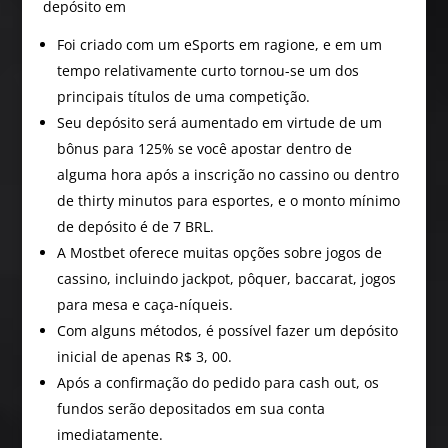
depósito em
Foi criado com um eSports em ragione, e em um
tempo relativamente curto tornou-se um dos
principais títulos de uma competição.
Seu depósito será aumentado em virtude de um
bônus para 125% se você apostar dentro de
alguma hora após a inscrição no cassino ou dentro
de thirty minutos para esportes, e o monto mínimo
de depósito é de 7 BRL.
A Mostbet oferece muitas opções sobre jogos de
cassino, incluindo jackpot, pôquer, baccarat, jogos
para mesa e caça-níqueis.
Com alguns métodos, é possível fazer um depósito
inicial de apenas R$ 3, 00.
Após a confirmação do pedido para cash out, os
fundos serão depositados em sua conta
imediatamente.