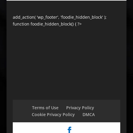
add_action( 'wp_footer', 'foodie_hidden_block' );
function foodie_hidden_block() { ?>
Terms of Use
Privacy Policy
Cookie Privacy Policy
DMCA