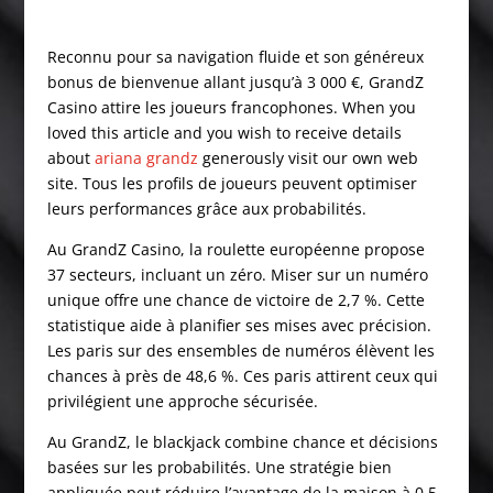
Reconnu pour sa navigation fluide et son généreux
bonus de bienvenue allant jusqu’à 3 000 €, GrandZ
Casino attire les joueurs francophones. When you
loved this article and you wish to receive details
about
ariana grandz
generously visit our own web
site. Tous les profils de joueurs peuvent optimiser
leurs performances grâce aux probabilités.
Au GrandZ Casino, la roulette européenne propose
37 secteurs, incluant un zéro. Miser sur un numéro
unique offre une chance de victoire de 2,7 %. Cette
statistique aide à planifier ses mises avec précision.
Les paris sur des ensembles de numéros élèvent les
chances à près de 48,6 %. Ces paris attirent ceux qui
privilégient une approche sécurisée.
Au GrandZ, le blackjack combine chance et décisions
basées sur les probabilités. Une stratégie bien
appliquée peut réduire l’avantage de la maison à 0,5