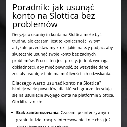
Poradnik: jak usunąć
konto na Slottica bez
problemów
Decyzja o usunięciu konta na Slottica może być
trudna, ale czasami jest to konieczność. W tym
artykule przedstawimy kroki, jakie należy podjąć, aby
skutecznie usunąć swoje konto bez żadnych
problemów. Proces ten jest prosty, jednak wymaga
dokładności, aby mieć pewność, że wszystkie dane
zostały usunięte i nie ma możliwości ich odzyskania.
Dlaczego warto usunąć konto na Slottica?
Istnieje wiele powodów, dla których gracze decydują
się na usunięcie swojego konta na platformie Slottica.
Oto kilka z nich:
Brak zainteresowania:
Czasami po intensywnym
graniu ludzie tracą zainteresowanie i nie chcą już