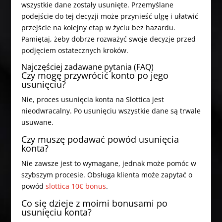
wszystkie dane zostały usunięte. Przemyślane
podejście do tej decyzji może przynieść ulgę i ułatwić
przejście na kolejny etap w życiu bez hazardu.
Pamiętaj, żeby dobrze rozważyć swoje decyzje przed
podjęciem ostatecznych kroków.
Najczęściej zadawane pytania (FAQ)
Czy mogę przywrócić konto po jego
usunięciu?
Nie, proces usunięcia konta na Slottica jest
nieodwracalny. Po usunięciu wszystkie dane są trwale
usuwane.
Czy muszę podawać powód usunięcia
konta?
Nie zawsze jest to wymagane, jednak może pomóc w
szybszym procesie. Obsługa klienta może zapytać o
powód
slottica 10€ bonus
.
Co się dzieje z moimi bonusami po
usunięciu konta?